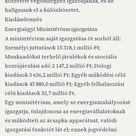
közzétett végösszeghez igazodjanak, és ne
hallgassuk el a különbözetet.
Kiadáselemzés
Energiaügyi Minisztérium igazgatása
A minisztérium saját igazgatása öt sorból áll:
Személyi juttatások 15 318,1 millió Ft;
Munkaadókat terhelő járulékok és szociális
hozzájárulási adó 2 147,2 millió Ft; Dologi
kiadások 3 636,2 millió Ft; Egyéb működési célú
kiadások 45 880,0 millió Ft; Egyéb felhalmozási
célú kiadások 33,7 millió Ft.
Egy minisztérium, amely az energiaszabályozást
igazgatja, tulajdonosa az energiavállalatoknak
és működteti az ársapka-apparátust, valódi
igazgatási funkciót lát el; ennek jogvédelmi