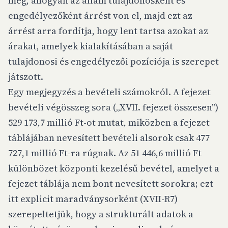
meg, ahogyan az állam tulajdonosként és
engedélyezőként árrést von el, majd ezt az
árrést arra fordítja, hogy lent tartsa azokat az
árakat, amelyek kialakításában a saját
tulajdonosi és engedélyezői pozíciója is szerepet
játszott.
Egy megjegyzés a bevételi számokról. A fejezet
bevételi végösszeg sora („XVII. fejezet összesen”)
529 173,7 millió Ft-ot mutat, miközben a fejezet
táblájában nevesített bevételi alsorok csak 477
727,1 millió Ft-ra rúgnak. Az 51 446,6 millió Ft
különbözet központi kezelésű bevétel, amelyet a
fejezet táblája nem bont nevesített sorokra; ezt
itt explicit maradványsorként (XVII-R7)
szerepeltetjük, hogy a strukturált adatok a