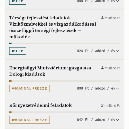
KEEP
888 Ft / adózó / év
Térségi fejlesztési feladatok —
4
milliárd Ft
Víziközművekkel és vízgazdálkodással
összefüggő térségi fejlesztések —
működési
KEEP
824 Ft / adózó / év
Energiaügyi Minisztérium igazgatása —
4
milliárd Ft
Dologi kiadások
NOMINAL FREEZE
808 Ft / adózó / év
Környezetvédelmi feladatok
3
milliárd Ft
NOMINAL FREEZE
642 Ft / adózó / év