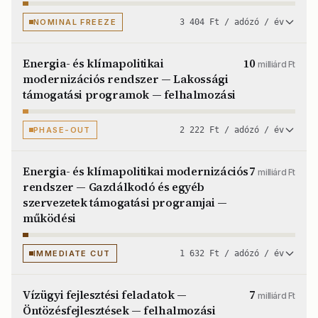
NOMINAL FREEZE
3 404 Ft / adózó / év
Energia- és klímapolitikai
10
milliárd Ft
modernizációs rendszer — Lakossági
támogatási programok — felhalmozási
PHASE-OUT
2 222 Ft / adózó / év
Energia- és klímapolitikai modernizációs
7
milliárd Ft
rendszer — Gazdálkodó és egyéb
szervezetek támogatási programjai —
működési
IMMEDIATE CUT
1 632 Ft / adózó / év
Vízügyi fejlesztési feladatok —
7
milliárd Ft
Öntözésfejlesztések — felhalmozási