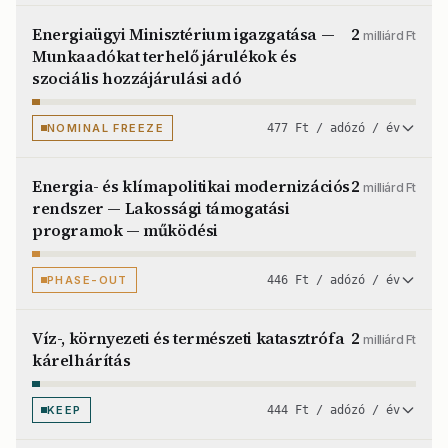
Energiaügyi Minisztérium igazgatása —
2
milliárd Ft
Munkaadókat terhelő járulékok és
szociális hozzájárulási adó
NOMINAL FREEZE
477 Ft / adózó / év
Energia- és klímapolitikai modernizációs
2
milliárd Ft
rendszer — Lakossági támogatási
programok — működési
PHASE-OUT
446 Ft / adózó / év
Víz-, környezeti és természeti katasztrófa
2
milliárd Ft
kárelhárítás
KEEP
444 Ft / adózó / év