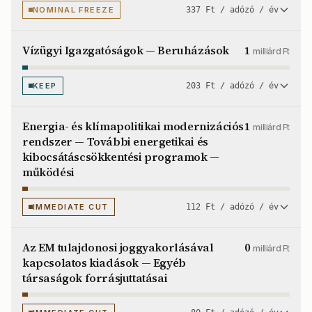
NOMINAL FREEZE
337 Ft / adózó / év
Vízügyi Igazgatóságok — Beruházások
1
milliárd Ft
KEEP
203 Ft / adózó / év
Energia- és klímapolitikai modernizációs
1
milliárd Ft
rendszer — További energetikai és
kibocsátáscsökkentési programok —
működési
IMMEDIATE CUT
112 Ft / adózó / év
Az EM tulajdonosi joggyakorlásával
0
milliárd Ft
kapcsolatos kiadások — Egyéb
társaságok forrásjuttatásai