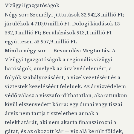
Vízügyi Igazgatóságok
Négy sor: Személyi juttatások 32 942,8 millió Ft;
járulékok 4 710,0 millió Ft; Dologi kiadások 15
392,0 millió Ft; Beruházások 913,1 millió Ft —
együttesen 53 957,9 millió Ft.
Mind a négy sor — Besorolás: Megtartás.
A
Vízügyi Igazgatóságok a regionális vízügyi
hatóságok, amelyek az árvízvédelemért, a
folyók szabályozásáért, a vízelvezetésért és a
víztestek kezeléséért felelnek. Az árvízvédelem
védő válasz a visszafordíthatatlan, akaratunkon
kívül elszenvedett kárra: egy dunai vagy tiszai
árvíz nem tartja tiszteletben annak a
telekhatárát, aki nem akarta finanszírozni a
gátat, és az okozott kár — víz alá került földek,