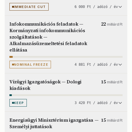
IMMEDIATE CUT
6 000 Ft / adózó / év
Infokommunikációs feladatok —
22
milliárd Ft
Kormányzati infokommunikációs
szolgáltatások —
Alkalmazásüzemeltetési feladatok
ellátása
NOMINAL FREEZE
4 881 Ft / adózó / év
Vízügyi Igazgatóságok — Dologi
15
milliárd Ft
kiadások
KEEP
3 420 Ft / adózó / év
Energiaügyi Minisztérium igazgatása —
15
milliárd Ft
Személyi juttatások