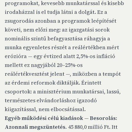
programokat, kevesebb munkatárssal és kisebb
irodaházzal is el tudja látni a dolgát. Ez a
zsugorodás azonban a programok leépítését
követi, nem előzi meg: az igazgatási sorok
nominális szintű befagyasztása ráhagyja a
munka egyenletes részét a reálértékben mért
erózióra — egy évtized alatt 2,5%-os infláció
mellett ez nagyjából 20–25%-os
reálértékvesztést jelent —, miközben a tempót
az érdemi reformok diktálják. Érintett
csoportok: a minisztérium munkatársai, lassú,
természetes elvándorláshoz igazodó
kiigazítással, nem elbocsátással.
Egyéb működési célú kiadások — Besorolás:
Azonnali megszüntetés.
45 880,0 millió Ft. Itt