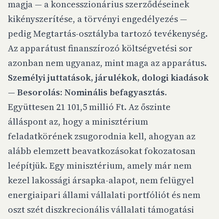
magja — a koncesszionárius szerződéseinek
kikényszerítése, a törvényi engedélyezés —
pedig Megtartás-osztályba tartozó tevékenység.
Az apparátust finanszírozó költségvetési sor
azonban nem ugyanaz, mint maga az apparátus.
Személyi juttatások, járulékok, dologi kiadások
— Besorolás: Nominális befagyasztás.
Együttesen 21 101,5 millió Ft. Az őszinte
álláspont az, hogy a minisztérium
feladatkörének zsugorodnia kell, ahogyan az
alább elemzett beavatkozásokat fokozatosan
leépítjük. Egy minisztérium, amely már nem
kezel lakossági ársapka-alapot, nem felügyel
energiaipari állami vállalati portfóliót és nem
oszt szét diszkrecionális vállalati támogatási