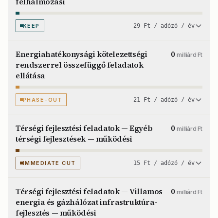
felhalmozási
KEEP
29 Ft / adózó / év
Energiahatékonysági kötelezettségi
0
milliárd Ft
rendszerrel összefüggő feladatok
ellátása
PHASE-OUT
21 Ft / adózó / év
Térségi fejlesztési feladatok — Egyéb
0
milliárd Ft
térségi fejlesztések — működési
IMMEDIATE CUT
15 Ft / adózó / év
Térségi fejlesztési feladatok — Villamos
0
milliárd Ft
energia és gázhálózat infrastruktúra-
fejlesztés — működési