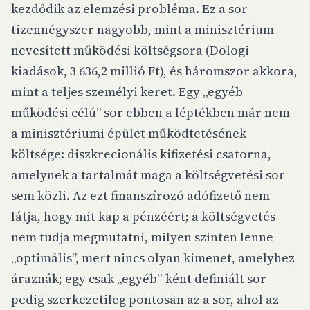
kezdődik az elemzési probléma. Ez a sor
tizennégyszer nagyobb, mint a minisztérium
nevesített működési költségsora (Dologi
kiadások, 3 636,2 millió Ft), és háromszor akkora,
mint a teljes személyi keret. Egy „egyéb
működési célú” sor ebben a léptékben már nem
a minisztériumi épület működtetésének
költsége: diszkrecionális kifizetési csatorna,
amelynek a tartalmát maga a költségvetési sor
sem közli. Az ezt finanszírozó adófizető nem
látja, hogy mit kap a pénzéért; a költségvetés
nem tudja megmutatni, milyen szinten lenne
„optimális”, mert nincs olyan kimenet, amelyhez
áraznák; egy csak „egyéb”-ként definiált sor
pedig szerkezetileg pontosan az a sor, ahol az