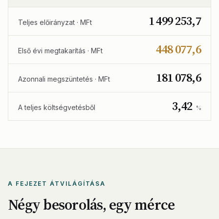
1 499 253,7
Teljes előirányzat · MFt
448 077,6
Első évi megtakarítás · MFt
181 078,6
Azonnali megszüntetés · MFt
3,42
A teljes költségvetésből
%
A FEJEZET ÁTVILÁGÍTÁSA
Négy besorolás, egy mérce