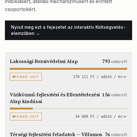
indoklásért, átállási mechanizmusért és érintett
csoportokért.
Nyisd meg ezt a fejezetet az interaktív Költségvetés-
elemzőben →
Lakossági Rezsivédelmi Alap
793
milliárd Ft
PHASE-OUT
176 111 Ft / adózó / év
Víziközmű-fejlesztési és Ellentételezési
156
milliárd Ft
Alap kiadásai
PHASE-OUT
34 609 Ft / adózó / év
Térségi fejlesztési feladatok — Villamos
76
milliárd Ft