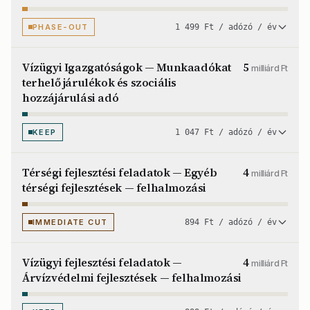
PHASE-OUT
1 499 Ft / adózó / év
Vízügyi Igazgatóságok — Munkaadókat
5
milliárd Ft
terhelő járulékok és szociális
hozzájárulási adó
KEEP
1 047 Ft / adózó / év
Térségi fejlesztési feladatok — Egyéb
4
milliárd Ft
térségi fejlesztések — felhalmozási
IMMEDIATE CUT
894 Ft / adózó / év
Vízügyi fejlesztési feladatok —
4
milliárd Ft
Árvízvédelmi fejlesztések — felhalmozási