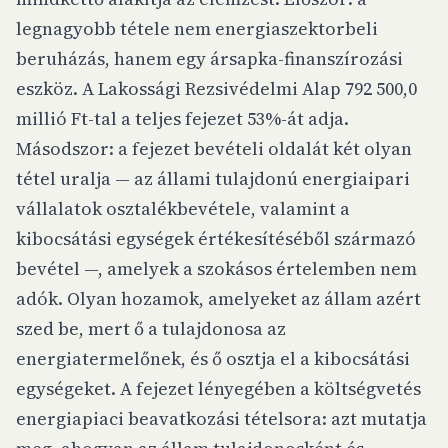
legnagyobb tétele nem energiaszektorbeli
beruházás, hanem egy ársapka-finanszírozási
eszköz. A Lakossági Rezsivédelmi Alap 792 500,0
millió Ft-tal a teljes fejezet 53%-át adja.
Másodszor: a fejezet bevételi oldalát két olyan
tétel uralja — az állami tulajdonú energiaipari
vállalatok osztalékbevétele, valamint a
kibocsátási egységek értékesítéséből származó
bevétel —, amelyek a szokásos értelemben nem
adók. Olyan hozamok, amelyeket az állam azért
szed be, mert ő a tulajdonosa az
energiatermelőnek, és ő osztja el a kibocsátási
egységeket. A fejezet lényegében a költségvetés
energiapiaci beavatkozási tételsora: azt mutatja