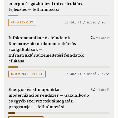
energia és gázhálózat infrastruktúra-
fejlesztés — felhalmozási
PHASE-OUT
16 841 Ft / adózó / év
Infokommunikációs feladatok —
74
milliárd Ft
Kormányzati infokommunikációs
szolgáltatások —
Infrastruktúraüzemeltetési feladatok
ellátása
NOMINAL FREEZE
16 482 Ft / adózó / év
Energia- és klímapolitikai
52
milliárd Ft
modernizációs rendszer — Gazdálkodó
és egyéb szervezetek támogatási
programjai — felhalmozási