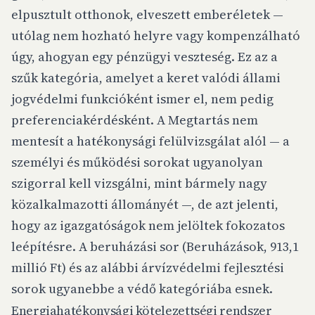
elpusztult otthonok, elveszett emberéletek —
utólag nem hozható helyre vagy kompenzálható
úgy, ahogyan egy pénzügyi veszteség. Ez az a
szűk kategória, amelyet a keret valódi állami
jogvédelmi funkcióként ismer el, nem pedig
preferenciakérdésként. A Megtartás nem
mentesít a hatékonysági felülvizsgálat alól — a
személyi és működési sorokat ugyanolyan
szigorral kell vizsgálni, mint bármely nagy
közalkalmazotti állományét —, de azt jelenti,
hogy az igazgatóságok nem jelöltek fokozatos
leépítésre. A beruházási sor (Beruházások, 913,1
millió Ft) és az alábbi árvízvédelmi fejlesztési
sorok ugyanebbe a védő kategóriába esnek.
Energiahatékonysági kötelezettségi rendszer