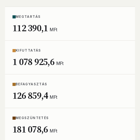
MEGTARTÁS
112 390,1
MFt
KIFUTTATÁS
1 078 925,6
MFt
BEFAGYASZTÁS
126 859,4
MFt
MEGSZÜNTETÉS
181 078,6
MFt