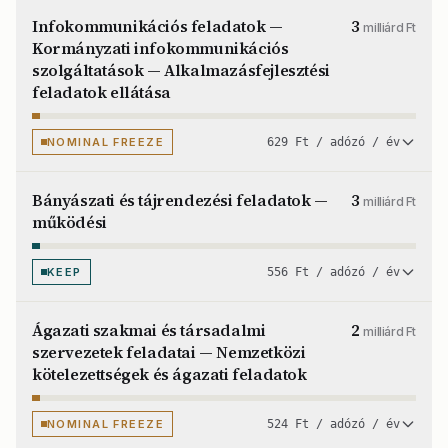
Infokommunikációs feladatok —
3
milliárd Ft
Kormányzati infokommunikációs
szolgáltatások — Alkalmazásfejlesztési
feladatok ellátása
NOMINAL FREEZE
629 Ft / adózó / év
Bányászati és tájrendezési feladatok —
3
milliárd Ft
működési
KEEP
556 Ft / adózó / év
Ágazati szakmai és társadalmi
2
milliárd Ft
szervezetek feladatai — Nemzetközi
kötelezettségek és ágazati feladatok
NOMINAL FREEZE
524 Ft / adózó / év