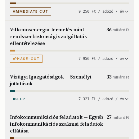
IMMEDIATE CUT
9 250 Ft / adózó / év
Villamosenergia-termelés mint
36
milliárd Ft
rendszerbiztonsági szolgáltatás
ellentételezése
PHASE-OUT
7 956 Ft / adózó / év
Vízügyi Igazgatóságok — Személyi
33
milliárd Ft
juttatások
KEEP
7 321 Ft / adózó / év
Infokommunikációs feladatok — Egyéb
27
milliárd Ft
infokommunikációs szakmai feladatok
ellátása