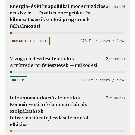
Energia- és klímapolitikai modernizációs
2
milliárd Ft
rendszer — További energetikai és
kibocsátáscsökkentési programok —
felhalmozási
IMMEDIATE CUT
378 Ft / adózó / év
Vízügyi fejlesztési feladatok —
2
milliárd Ft
Árvízvédelmi fejlesztések — működési
KEEP
339 Ft / adózó / év
Infokommunikációs feladatok —
2
milliárd Ft
Kormányzati infokommunikációs
szolgáltatások —
Infrastruktúrafejlesztési feladatok
ellátása