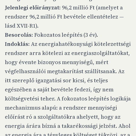
Jelenlegi előirányzat:
96,2 millió Ft (amelyet a
rendszer 96,2 millió Ft bevétele ellentételez —
lásd XVII-R1).
Besorolás:
Fokozatos leépítés (3 év).
Indoklás:
Az energiahatékonysági kötelezettségi
rendszer arra kötelezi az energiaszolgáltatókat,
hogy évente bizonyos mennyiségű, mért
végfelhasználói megtakarítást szállítsanak. Az
itt szereplő igazgatási sor kicsi, és teljes
egészében a saját bevétele fedezi, így nem
költségvetési teher. A fokozatos leépítés logikája
mechanizmus alapú: a rendszer mennyiségi
előírást ró a szolgáltatókra ahelyett, hogy az
energia árára bízná a takarékossági jelzést. Ahol
az energia ára a tényleges költséget tükrözi, az a