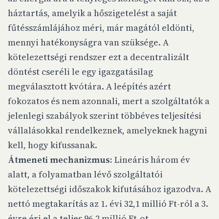
háztartás, amelyik a hőszigetelést a saját
fűtésszámlájához méri, már magától eldönti,
mennyi hatékonyságra van szüksége. A
kötelezettségi rendszer ezt a decentralizált
döntést cseréli le egy igazgatásilag
megválasztott kvótára. A leépítés azért
fokozatos és nem azonnali, mert a szolgáltatók a
jelenlegi szabályok szerint többéves teljesítési
vállalásokkal rendelkeznek, amelyeknek hagyni
kell, hogy kifussanak.
Átmeneti mechanizmus:
Lineáris három év
alatt, a folyamatban lévő szolgáltatói
kötelezettségi időszakok kifutásához igazodva. A
nettó megtakarítás az 1. évi 32,1 millió Ft-ról a 3.
évre éri el a teljes 96,2 millió Ft-ot.