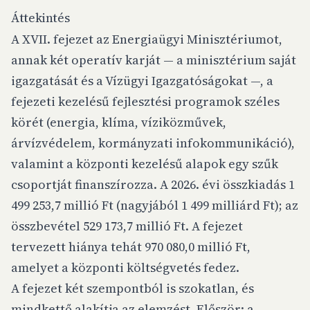
Áttekintés
A XVII. fejezet az Energiaügyi Minisztériumot,
annak két operatív karját — a minisztérium saját
igazgatását és a Vízügyi Igazgatóságokat —, a
fejezeti kezelésű fejlesztési programok széles
körét (energia, klíma, víziközművek,
árvízvédelem, kormányzati infokommunikáció),
valamint a központi kezelésű alapok egy szűk
csoportját finanszírozza. A 2026. évi összkiadás 1
499 253,7 millió Ft (nagyjából 1 499 milliárd Ft); az
összbevétel 529 173,7 millió Ft. A fejezet
tervezett hiánya tehát 970 080,0 millió Ft,
amelyet a központi költségvetés fedez.
A fejezet két szempontból is szokatlan, és
mindkettő alakítja az elemzést. Először: a