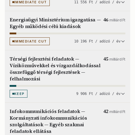
IMMEDIATE CUT
11 556 Ft / adózó / év
Energiaügyi Minisztérium igazgatása —
46
milliárd Ft
Egyéb működési célú kiadások
IMMEDIATE CUT
10 196 Ft / adózó / év
Térségi fejlesztési feladatok —
45
milliárd Ft
Víziközművekkel és vízgazdálkodással
összefüggő térségi fejlesztések —
felhalmozási
KEEP
9 906 Ft / adózó / év
Infokommunikációs feladatok —
42
milliárd Ft
Kormányzati infokommunikációs
szolgáltatások — Egyéb szakmai
feladatok ellátása