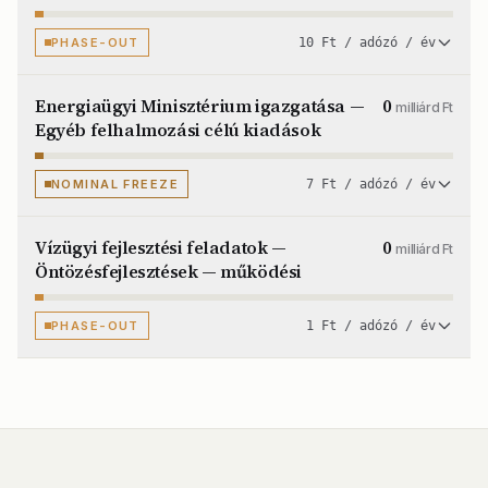
PHASE-OUT
10 Ft / adózó / év
Energiaügyi Minisztérium igazgatása —
0
milliárd Ft
Egyéb felhalmozási célú kiadások
NOMINAL FREEZE
7 Ft / adózó / év
Vízügyi fejlesztési feladatok —
0
milliárd Ft
Öntözésfejlesztések — működési
PHASE-OUT
1 Ft / adózó / év