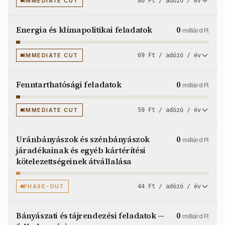
IMMEDIATE CUT
80 Ft / adózó / év
Energia és klímapolitikai feladatok
0
milliárd Ft
IMMEDIATE CUT
69 Ft / adózó / év
Fenntarthatósági feladatok
0
milliárd Ft
IMMEDIATE CUT
59 Ft / adózó / év
Uránbányászok és szénbányászok
0
milliárd Ft
járadékainak és egyéb kártérítési
kötelezettségeinek átvállalása
PHASE-OUT
44 Ft / adózó / év
Bányászati és tájrendezési feladatok —
0
milliárd Ft