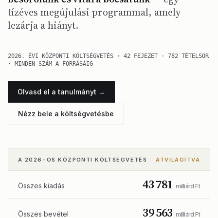
tízéves megújulási programmal, amely
lezárja a hiányt.
2026. ÉVI KÖZPONTI KÖLTSÉGVETÉS · 42 FEJEZET · 782 TÉTELSOR
· MINDEN SZÁM A FORRÁSÁIG
Olvasd el a tanulmányt →
Nézz bele a költségvetésbe
A 2026-OS KÖZPONTI KÖLTSÉGVETÉS
ÁTVILÁGÍTVA
43 781
Összes kiadás
milliárd Ft
39 563
Összes bevétel
milliárd Ft