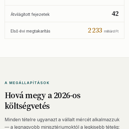
42
Átvilágított fejezetek
2 233
Első évi megtakarítás
milliárd Ft
A MEGÁLLAPÍTÁSOK
Hová megy a 2026-os
költségvetés
Minden tételre ugyanazt a vállalt mércét alkalmazzuk
— a legnagyobb minisztériumoktól a legkisebb tételig: