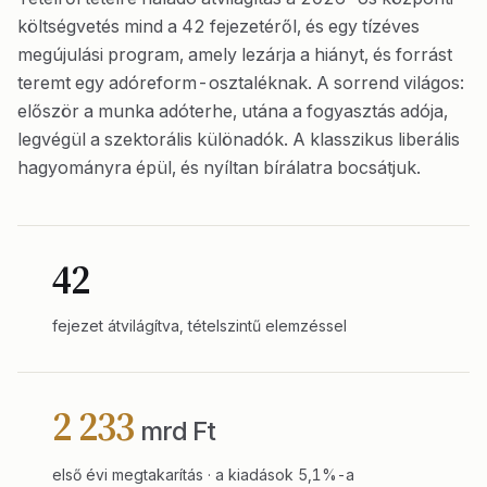
költségvetés mind a 42 fejezetéről, és egy tízéves
megújulási program, amely lezárja a hiányt, és forrást
teremt egy adóreform-osztaléknak. A sorrend világos:
először a munka adóterhe, utána a fogyasztás adója,
legvégül a szektorális különadók. A klasszikus liberális
hagyományra épül, és nyíltan bírálatra bocsátjuk.
42
fejezet átvilágítva, tételszintű elemzéssel
2 233
mrd Ft
első évi megtakarítás · a kiadások 5,1%-a