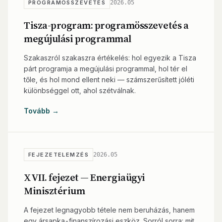
2026.05
PROGRAMÖSSZEVETÉS
Tisza-program: programösszevetés a
megújulási programmal
Szakaszról szakaszra értékelés: hol egyezik a Tisza
párt programja a megújulási programmal, hol tér el
tőle, és hol mond ellent neki — számszerűsített jóléti
különbséggel ott, ahol szétválnak.
Tovább →
2026.05
FEJEZETELEMZÉS
XVII. fejezet — Energiaügyi
Minisztérium
A fejezet legnagyobb tétele nem beruházás, hanem
egy ársapka-finanszírozási eszköz. Sorról sorra: mit