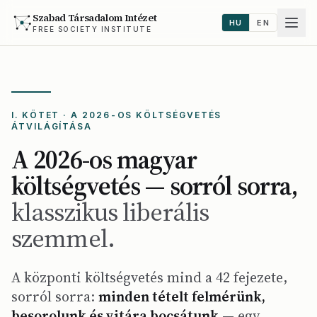
Szabad Társadalom Intézet
HU
EN
FREE SOCIETY INSTITUTE
I. KÖTET · A 2026-OS KÖLTSÉGVETÉS
ÁTVILÁGÍTÁSA
A 2026-os magyar
költségvetés — sorról sorra,
klasszikus liberális
szemmel.
A központi költségvetés mind a 42 fejezete,
sorról sorra:
minden tételt felmérünk,
besorolunk és vitára bocsátunk
— egy