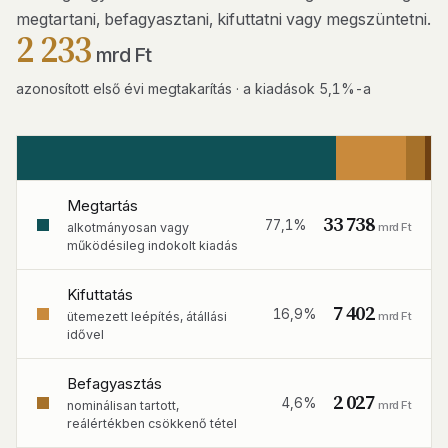
megtartani, befagyasztani, kifuttatni vagy megszüntetni.
2 233
mrd Ft
azonosított első évi megtakarítás · a kiadások 5,1%-a
Megtartás
33 738
77,1%
mrd Ft
alkotmányosan vagy
működésileg indokolt kiadás
Kifuttatás
7 402
16,9%
mrd Ft
ütemezett leépítés, átállási
idővel
Befagyasztás
2 027
4,6%
mrd Ft
nominálisan tartott,
reálértékben csökkenő tétel