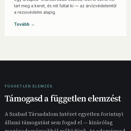
tart meg a keret, és mit futtat ki — az árvízvédelemtől
a rezsivédelmi alapig.
Tovább →
FÜGGETLEN ELEMZÉS
Támogasd a független elemzést
A Szabad Társadalom Intézet egyetlen forintnyi
állami támogatást sem fogad el — kizárólag
magánadományokból működünk. Az adományod