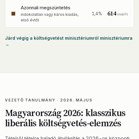
Azonnali megszüntetés
614
1,4%
mrd Ft
indokolatlan vagy káros kiadás,
első évtől
Járd végig a költségvetést minisztériumról minisztériumra
→
VEZETŐ TANULMÁNY · 2026. MÁJUS
Magyarország 2026: klasszikus
liberális költségvetés-elemzés
Tételről tételre haladó átvilágítás a 2026-os központi