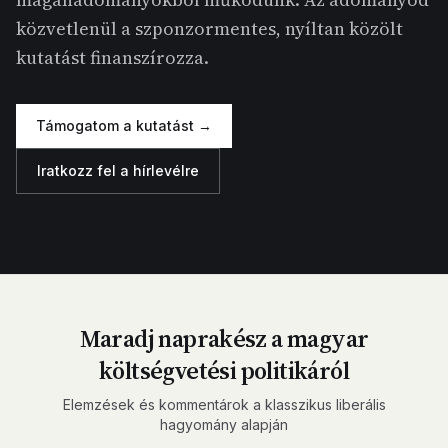
közvetlenül a szponzormentes, nyíltan közölt
kutatást finanszírozza.
Támogatom a kutatást →
Iratkozz fel a hírlevélre
Maradj naprakész a magyar
költségvetési politikáról
Elemzések és kommentárok a klasszikus liberális
hagyomány alapján