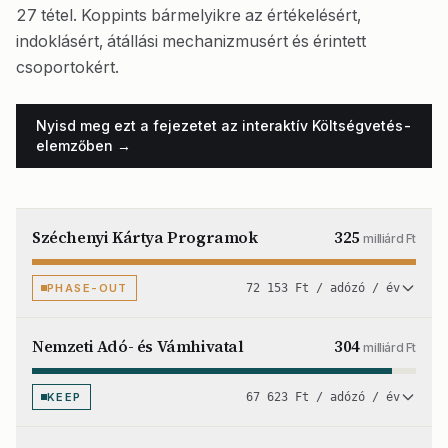
27 tétel. Koppints bármelyikre az értékelésért,
indoklásért, átállási mechanizmusért és érintett
csoportokért.
Nyisd meg ezt a fejezetet az interaktív Költségvetés-
elemzőben →
Széchenyi Kártya Programok
325
milliárd Ft
PHASE-OUT
72 153 Ft / adózó / év
Nemzeti Adó- és Vámhivatal
304
milliárd Ft
KEEP
67 623 Ft / adózó / év