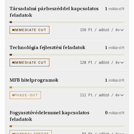
Társadalmi párbeszéddel kapcsolatos
1
milliárd Ft
feladatok
IMMEDIATE CUT
150 Ft / adózó / év
Technológia fejlesztési feladatok
1
milliárd Ft
IMMEDIATE CUT
128 Ft / adózó / év
MFB hitelprogramok
1
milliárd Ft
PHASE-OUT
111 Ft / adózó / év
Fogyasztóvédelemmel kapcsolatos
0
milliárd Ft
feladatok