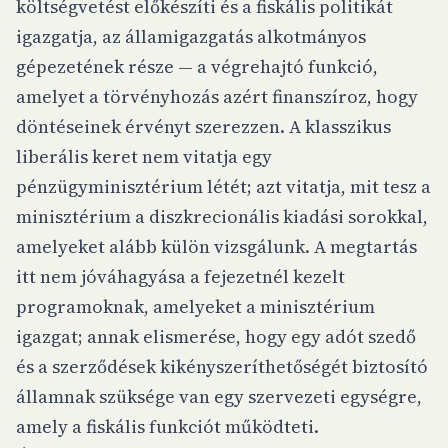
költségvetést előkészíti és a fiskális politikát
igazgatja, az államigazgatás alkotmányos
gépezetének része — a végrehajtó funkció,
amelyet a törvényhozás azért finanszíroz, hogy
döntéseinek érvényt szerezzen. A klasszikus
liberális keret nem vitatja egy
pénzügyminisztérium létét; azt vitatja, mit tesz a
minisztérium a diszkrecionális kiadási sorokkal,
amelyeket alább külön vizsgálunk. A megtartás
itt nem jóváhagyása a fejezetnél kezelt
programoknak, amelyeket a minisztérium
igazgat; annak elismerése, hogy egy adót szedő
és a szerződések kikényszeríthetőségét biztosító
államnak szüksége van egy szervezeti egységre,
amely a fiskális funkciót működteti.