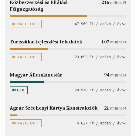
Közbeszerzési és Ellátási
216
milliárd Ft
Főigazgatóság
PHASE-OUT
47 969 Ft / adózó / év
Turisztikai fejlesztési feladatok
107
milliárd Ft
PHASE-OUT
23 693 Ft / adózó / év
Magyar Államkincstár
94
milliárd Ft
KEEP
20 978 Ft / adózó / év
Agrár Széchenyi Kártya Konstrukciók
21
milliárd Ft
PHASE-OUT
4 627 Ft / adózó / év