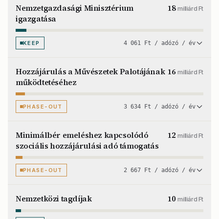
Nemzetgazdasági Minisztérium
18
milliárd Ft
igazgatása
KEEP
4 061 Ft / adózó / év
Hozzájárulás a Művészetek Palotájának
16
milliárd Ft
működtetéséhez
PHASE-OUT
3 634 Ft / adózó / év
Minimálbér emeléshez kapcsolódó
12
milliárd Ft
szociális hozzájárulási adó támogatás
PHASE-OUT
2 667 Ft / adózó / év
Nemzetközi tagdíjak
10
milliárd Ft