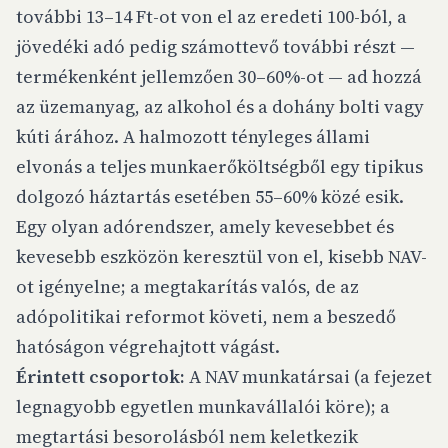
további 13–14 Ft-ot von el az eredeti 100-ból, a
jövedéki adó pedig számottevő további részt —
termékenként jellemzően 30–60%-ot — ad hozzá
az üzemanyag, az alkohol és a dohány bolti vagy
kúti árához. A halmozott tényleges állami
elvonás a teljes munkaerőköltségből egy tipikus
dolgozó háztartás esetében 55–60% közé esik.
Egy olyan adórendszer, amely kevesebbet és
kevesebb eszközön keresztül von el, kisebb NAV-
ot igényelne; a megtakarítás valós, de az
adópolitikai reformot követi, nem a beszedő
hatóságon végrehajtott vágást.
Érintett csoportok:
A NAV munkatársai (a fejezet
legnagyobb egyetlen munkavállalói köre); a
megtartási besorolásból nem keletkezik