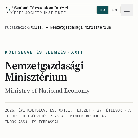
Szabad Társadalom Intézet
HU
EN
FREE SOCIETY INSTITUTE
Publikációk
/
XXIII. — Nemzetgazdasági Minisztérium
KÖLTSÉGVETÉSI ELEMZÉS · XXIII
Nemzetgazdasági
Minisztérium
Ministry of National Economy
2026. ÉVI KÖLTSÉGVETÉS, XXIII. FEJEZET · 27 TÉTELSOR · A
TELJES KÖLTSÉGVETÉS 2,7%-A · MINDEN BESOROLÁS
INDOKLÁSSAL ÉS FORRÁSSAL