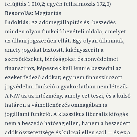
felújítás 1 010,2; egyéb felhalmozás 192,0)
Besorolás:
Megtartás
Indoklás:
Az adómegállapítás és -beszedés
minden olyan funkció bevételi oldala, amelyet
az állam jogszerűen ellát. Egy olyan államnak,
amely jogokat biztosít, kikényszeríti a
szerződéseket, bíróságokat és honvédelmet
finanszíroz, képesnek kell lennie beszedni az
ezeket fedező adókat; egy nem finanszírozott
jogvédelmi funkció a gyakorlatban nem létezik.
A NAV az az intézmény, amely ezt teszi, és a külső
határon a vámellenőrzés önmagában is
jogállami funkció. A klasszikus liberális kifogás
nem a beszedő hatóság ellen, hanem a beszedett
adók összetettsége és kulcsai ellen szól — és ez a