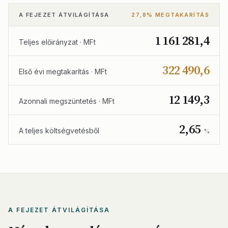
A FEJEZET ÁTVILÁGÍTÁSA
27,8% MEGTAKARÍTÁS
1 161 281,4
Teljes előirányzat · MFt
322 490,6
Első évi megtakarítás · MFt
12 149,3
Azonnali megszüntetés · MFt
2,65
A teljes költségvetésből
%
A FEJEZET ÁTVILÁGÍTÁSA