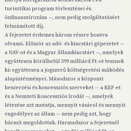
turisztikai program törlesztései és
önfinanszírozása —, nem pedig szolgáltatásért
felszámított díj.
A fejezetet érdemes három részre bontva
olvasni. Először az adó- és kincstári gépezetet —
a NAV-ot és a Magyar Államkincstárt —, amelyek
együttesen körülbelül 399 milliárd Ft-ot tesznek
ki: együttesen a jogszerű költségvetési működés
alapintézményei. Másodszor a központi
beszerzési és koncessziós szerveket — a KEF-et
és a Nemzeti Koncessziós Irodát —, amelyek
létezése azt mutatja, mennyit vásárol és mennyit
engedélyez az állam — nem pedig azt, hogy
bármit megoldottak. Harmadszor a fejezetnél