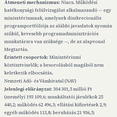
Átmeneti mechanizmus:
Nincs. Működési
hatékonysági felülvizsgálat alkalmazandó — egy
minisztériumnak, amelynek diszkrecionális
programportfóliója az alábbi javaslatok nyomán
szűkül, kevesebb programadminisztrációs
munkatársra van szüksége —, de az alapvonal
Megtartás.
Érintett csoportok:
Minisztériumi
köztisztviselők; a besorolásból magából nem
keletkezik elbocsátás.
Nemzeti Adó- és Vámhivatal (NAV)
Jelenlegi előirányzat:
304 301,5 millió Ft
(személyi 193 109,6; munkáltatói járulékok 25
440,2; működés 62 496,3; ellátási kifizetések 2,9;
egyéb működés 113,8; beruházás 21 936,5;