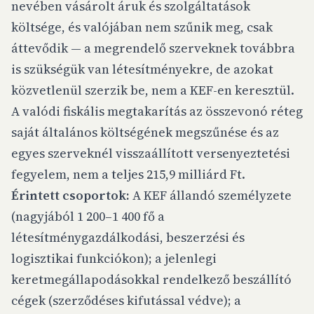
nevében vásárolt áruk és szolgáltatások
költsége, és valójában nem szűnik meg, csak
áttevődik — a megrendelő szerveknek továbbra
is szükségük van létesítményekre, de azokat
közvetlenül szerzik be, nem a KEF-en keresztül.
A valódi fiskális megtakarítás az összevonó réteg
saját általános költségének megszűnése és az
egyes szerveknél visszaállított versenyeztetési
fegyelem, nem a teljes 215,9 milliárd Ft.
Érintett csoportok:
A KEF állandó személyzete
(nagyjából 1 200–1 400 fő a
létesítménygazdálkodási, beszerzési és
logisztikai funkciókon); a jelenlegi
keretmegállapodásokkal rendelkező beszállító
cégek (szerződéses kifutással védve); a