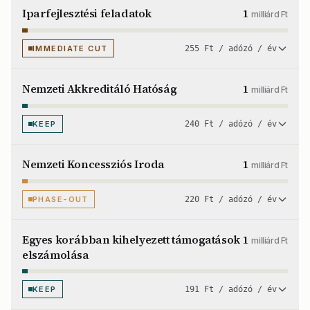
Iparfejlesztési feladatok
1
milliárd Ft
IMMEDIATE CUT
255 Ft / adózó / év
Nemzeti Akkreditáló Hatóság
1
milliárd Ft
KEEP
240 Ft / adózó / év
Nemzeti Koncessziós Iroda
1
milliárd Ft
PHASE-OUT
220 Ft / adózó / év
Egyes korábban kihelyezett támogatások
1
milliárd Ft
elszámolása
KEEP
191 Ft / adózó / év