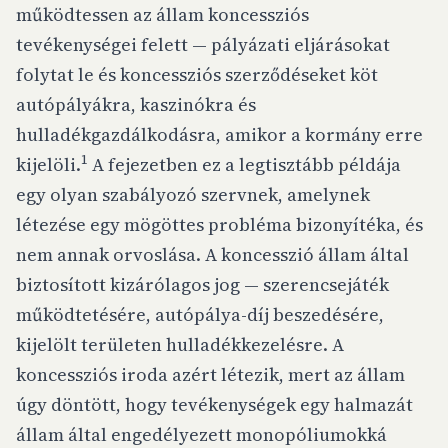
működtessen az állam koncessziós
tevékenységei felett — pályázati eljárásokat
folytat le és koncessziós szerződéseket köt
autópályákra, kaszinókra és
hulladékgazdálkodásra, amikor a kormány erre
1
kijelöli.
A fejezetben ez a legtisztább példája
egy olyan szabályozó szervnek, amelynek
létezése egy mögöttes probléma bizonyítéka, és
nem annak orvoslása. A koncesszió állam által
biztosított kizárólagos jog — szerencsejáték
működtetésére, autópálya-díj beszedésére,
kijelölt területen hulladékkezelésre. A
koncessziós iroda azért létezik, mert az állam
úgy döntött, hogy tevékenységek egy halmazát
állam által engedélyezett monopóliumokká