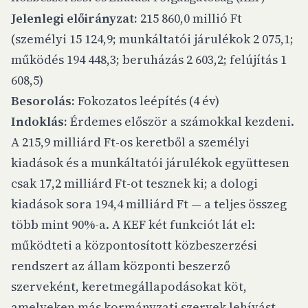
Jelenlegi előirányzat:
215 860,0 millió Ft
(személyi 15 124,9; munkáltatói járulékok 2 075,1;
működés 194 448,3; beruházás 2 603,2; felújítás 1
608,5)
Besorolás:
Fokozatos leépítés (4 év)
Indoklás:
Érdemes először a számokkal kezdeni.
A 215,9 milliárd Ft-os keretből a személyi
kiadások és a munkáltatói járulékok együttesen
csak 17,2 milliárd Ft-ot tesznek ki; a dologi
kiadások sora 194,4 milliárd Ft — a teljes összeg
több mint 90%-a. A KEF két funkciót lát el:
működteti a központosított közbeszerzési
rendszert az állam központi beszerző
szerveként, keretmegállapodásokat köt,
amelyeken más kormányzati szervek lehívást