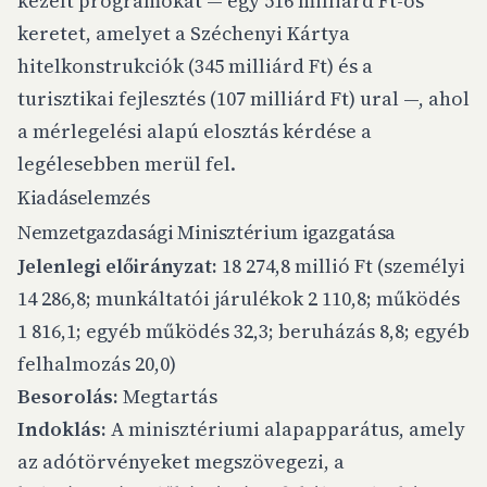
kezelt programokat — egy 516 milliárd Ft-os
keretet, amelyet a Széchenyi Kártya
hitelkonstrukciók (345 milliárd Ft) és a
turisztikai fejlesztés (107 milliárd Ft) ural —, ahol
a mérlegelési alapú elosztás kérdése a
legélesebben merül fel.
Kiadáselemzés
Nemzetgazdasági Minisztérium igazgatása
Jelenlegi előirányzat:
18 274,8 millió Ft (személyi
14 286,8; munkáltatói járulékok 2 110,8; működés
1 816,1; egyéb működés 32,3; beruházás 8,8; egyéb
felhalmozás 20,0)
Besorolás:
Megtartás
Indoklás:
A minisztériumi alapapparátus, amely
az adótörvényeket megszövegezi, a