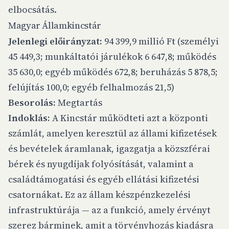
elbocsátás.
Magyar Államkincstár
Jelenlegi előirányzat:
94 399,9 millió Ft (személyi
45 449,3; munkáltatói járulékok 6 647,8; működés
35 630,0; egyéb működés 672,8; beruházás 5 878,5;
felújítás 100,0; egyéb felhalmozás 21,5)
Besorolás:
Megtartás
Indoklás:
A Kincstár működteti azt a központi
számlát, amelyen keresztül az állami kifizetések
és bevételek áramlanak, igazgatja a közszférai
bérek és nyugdíjak folyósítását, valamint a
családtámogatási és egyéb ellátási kifizetési
csatornákat. Ez az állam készpénzkezelési
infrastruktúrája — az a funkció, amely érvényt
szerez bárminek, amit a törvényhozás kiadásra