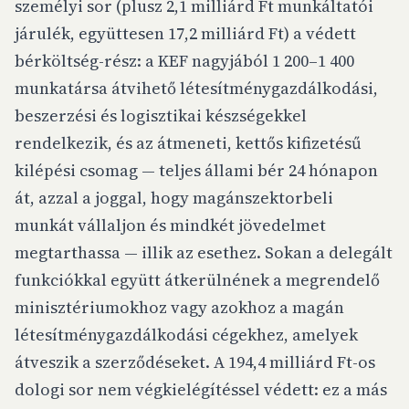
személyi sor (plusz 2,1 milliárd Ft munkáltatói
járulék, együttesen 17,2 milliárd Ft) a védett
bérköltség-rész: a KEF nagyjából 1 200–1 400
munkatársa átvihető létesítménygazdálkodási,
beszerzési és logisztikai készségekkel
rendelkezik, és az átmeneti, kettős kifizetésű
kilépési csomag — teljes állami bér 24 hónapon
át, azzal a joggal, hogy magánszektorbeli
munkát vállaljon és mindkét jövedelmet
megtarthassa — illik az esethez. Sokan a delegált
funkciókkal együtt átkerülnének a megrendelő
minisztériumokhoz vagy azokhoz a magán
létesítménygazdálkodási cégekhez, amelyek
átveszik a szerződéseket. A 194,4 milliárd Ft-os
dologi sor nem végkielégítéssel védett: ez a más