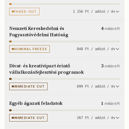
PHASE-OUT
1 156 Ft / adózó / év
Nemzeti Kereskedelmi és
4
milliárd Ft
Fogyasztóvédelmi Hatóság
NOMINAL FREEZE
848 Ft / adózó / év
Divat- és kreatívipart érintő
3
milliárd Ft
vállalkozásfejlesztési programok
IMMEDIATE CUT
699 Ft / adózó / év
Egyéb ágazati feladatok
1
milliárd Ft
IMMEDIATE CUT
267 Ft / adózó / év