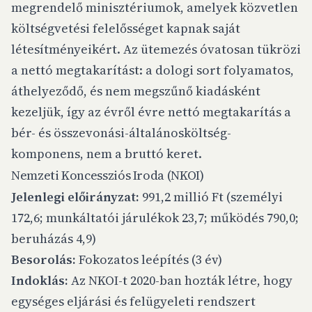
megrendelő minisztériumok, amelyek közvetlen
költségvetési felelősséget kapnak saját
létesítményeikért. Az ütemezés óvatosan tükrözi
a nettó megtakarítást: a dologi sort folyamatos,
áthelyeződő, és nem megszűnő kiadásként
kezeljük, így az évről évre nettó megtakarítás a
bér- és összevonási-általánosköltség-
komponens, nem a bruttó keret.
Nemzeti Koncessziós Iroda (NKOI)
Jelenlegi előirányzat:
991,2 millió Ft (személyi
172,6; munkáltatói járulékok 23,7; működés 790,0;
beruházás 4,9)
Besorolás:
Fokozatos leépítés (3 év)
Indoklás:
Az NKOI-t 2020-ban hozták létre, hogy
egységes eljárási és felügyeleti rendszert