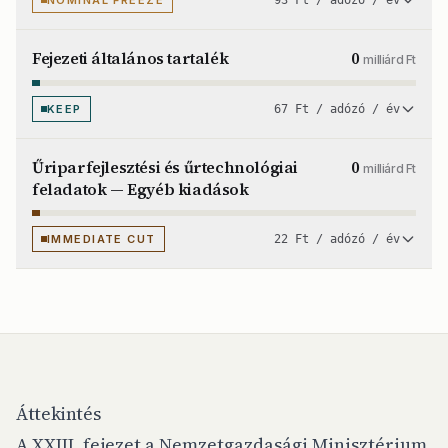
NOMINAL FREEZE
93 Ft / adózó / év
Fejezeti általános tartalék
0
milliárd Ft
KEEP
67 Ft / adózó / év
Űriparfejlesztési és űrtechnológiai
0
milliárd Ft
feladatok — Egyéb kiadások
IMMEDIATE CUT
22 Ft / adózó / év
Áttekintés
A XXIII. fejezet a Nemzetgazdasági Minisztérium