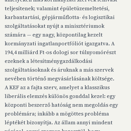
teljesítenek; valamint épületüzemeltetési,
karbantartási, gépjárműflotta- és logisztikai
szolgáltatásokat nyújt a minisztériumok
számára — egy nagy, központilag kezelt
kormányzati ingatlanportfóliót igazgatva. A
194,4 milliárd Ft-os dologi sor túlnyomórészt
ezeknek a létesítménygazdálkodási
szolgáltatásoknak és áruknak a más szervek
nevében történő megvásárlásának költsége.
A KEF az a fajta szerv, amelyet a klasszikus
liberális elemzés különös gonddal kezel: egy
központi beszerző hatóság nem megoldás egy
problémára; inkább a mögöttes probléma
léptékét bizonyítja. Az állam annyi mindent