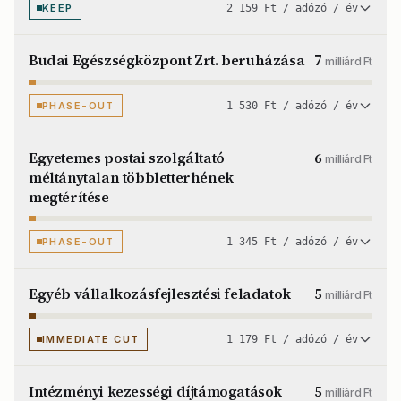
KEEP
2 159 Ft / adózó / év
Budai Egészségközpont Zrt. beruházása
7
milliárd Ft
PHASE-OUT
1 530 Ft / adózó / év
Egyetemes postai szolgáltató
6
milliárd Ft
méltánytalan többletterhének
megtérítése
PHASE-OUT
1 345 Ft / adózó / év
Egyéb vállalkozásfejlesztési feladatok
5
milliárd Ft
IMMEDIATE CUT
1 179 Ft / adózó / év
Intézményi kezességi díjtámogatások
5
milliárd Ft