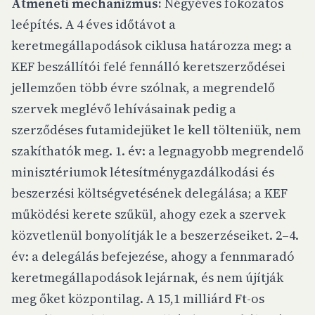
Átmeneti mechanizmus:
Négyéves fokozatos
leépítés. A 4 éves időtávot a
keretmegállapodások ciklusa határozza meg: a
KEF beszállítói felé fennálló keretszerződései
jellemzően több évre szólnak, a megrendelő
szervek meglévő lehívásainak pedig a
szerződéses futamidejüket le kell tölteniük, nem
szakíthatók meg. 1. év: a legnagyobb megrendelő
minisztériumok létesítménygazdálkodási és
beszerzési költségvetésének delegálása; a KEF
működési kerete szűkül, ahogy ezek a szervek
közvetlenül bonyolítják le a beszerzéseiket. 2–4.
év: a delegálás befejezése, ahogy a fennmaradó
keretmegállapodások lejárnak, és nem újítják
meg őket központilag. A 15,1 milliárd Ft-os