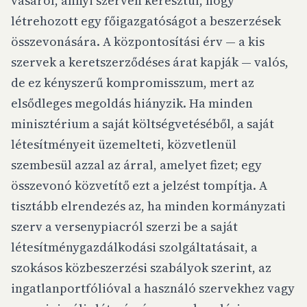
vásárol, annyi szerven keresztül, hogy
létrehozott egy főigazgatóságot a beszerzések
összevonására. A központosítási érv — a kis
szervek a keretszerződéses árat kapják — valós,
de ez kényszerű kompromisszum, mert az
elsődleges megoldás hiányzik. Ha minden
minisztérium a saját költségvetéséből, a saját
létesítményeit üzemelteti, közvetlenül
szembesül azzal az árral, amelyet fizet; egy
összevonó közvetítő ezt a jelzést tompítja. A
tisztább elrendezés az, ha minden kormányzati
szerv a versenypiacról szerzi be a saját
létesítménygazdálkodási szolgáltatásait, a
szokásos közbeszerzési szabályok szerint, az
ingatlanportfólióval a használó szervekhez vagy