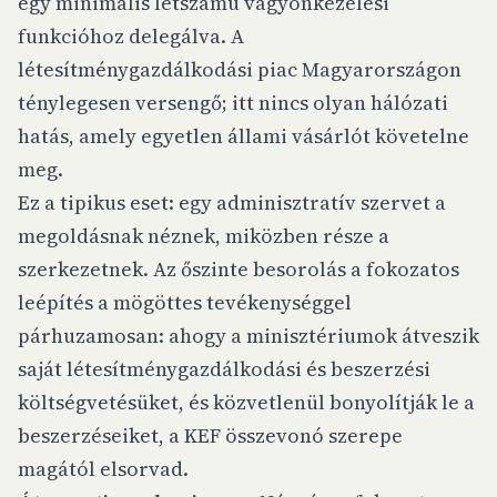
egy minimális létszámú vagyonkezelési
funkcióhoz delegálva. A
létesítménygazdálkodási piac Magyarországon
ténylegesen versengő; itt nincs olyan hálózati
hatás, amely egyetlen állami vásárlót követelne
meg.
Ez a tipikus eset: egy adminisztratív szervet a
megoldásnak néznek, miközben része a
szerkezetnek. Az őszinte besorolás a fokozatos
leépítés a mögöttes tevékenységgel
párhuzamosan: ahogy a minisztériumok átveszik
saját létesítménygazdálkodási és beszerzési
költségvetésüket, és közvetlenül bonyolítják le a
beszerzéseiket, a KEF összevonó szerepe
magától elsorvad.