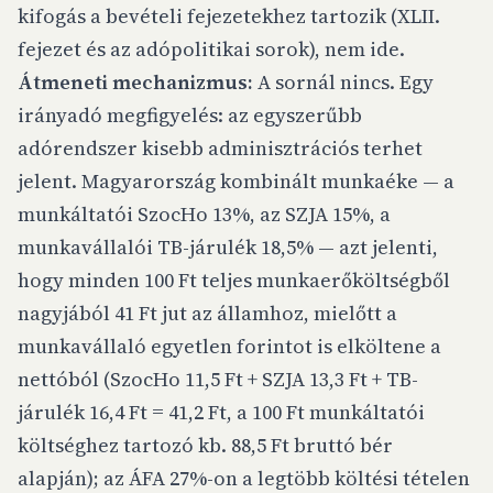
kifogás a bevételi fejezetekhez tartozik (XLII.
fejezet és az adópolitikai sorok), nem ide.
Átmeneti mechanizmus:
A sornál nincs. Egy
irányadó megfigyelés: az egyszerűbb
adórendszer kisebb adminisztrációs terhet
jelent. Magyarország kombinált munkaéke — a
munkáltatói SzocHo 13%, az SZJA 15%, a
munkavállalói TB-járulék 18,5% — azt jelenti,
hogy minden 100 Ft teljes munkaerőköltségből
nagyjából 41 Ft jut az államhoz, mielőtt a
munkavállaló egyetlen forintot is elköltene a
nettóból (SzocHo 11,5 Ft + SZJA 13,3 Ft + TB-
járulék 16,4 Ft = 41,2 Ft, a 100 Ft munkáltatói
költséghez tartozó kb. 88,5 Ft bruttó bér
alapján); az ÁFA 27%-on a legtöbb költési tételen