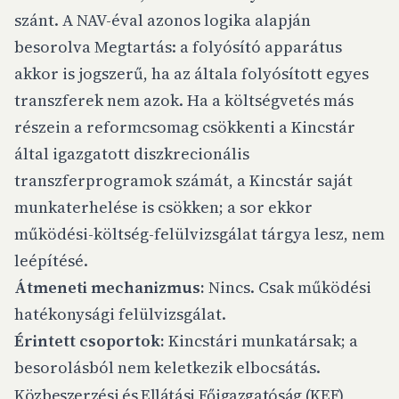
szánt. A NAV-éval azonos logika alapján
besorolva Megtartás: a folyósító apparátus
akkor is jogszerű, ha az általa folyósított egyes
transzferek nem azok. Ha a költségvetés más
részein a reformcsomag csökkenti a Kincstár
által igazgatott diszkrecionális
transzferprogramok számát, a Kincstár saját
munkaterhelése is csökken; a sor ekkor
működési-költség-felülvizsgálat tárgya lesz, nem
leépítésé.
Átmeneti mechanizmus:
Nincs. Csak működési
hatékonysági felülvizsgálat.
Érintett csoportok:
Kincstári munkatársak; a
besorolásból nem keletkezik elbocsátás.
Közbeszerzési és Ellátási Főigazgatóság (KEF)