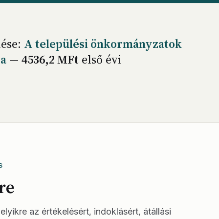
nése:
A települési önkormányzatok
sa
—
4536,2 MFt
első évi
S
lre
lyikre az értékelésért, indoklásért, átállási