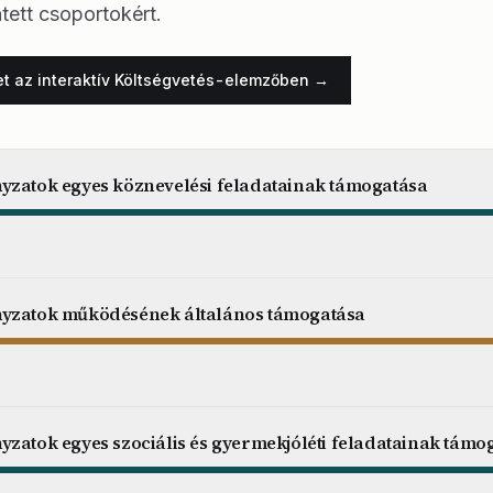
tett csoportokért.
et az interaktív Költségvetés-elemzőben →
yzatok egyes köznevelési feladatainak támogatása
nyzatok működésének általános támogatása
yzatok egyes szociális és gyermekjóléti feladatainak támo