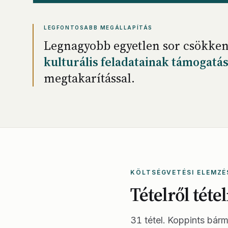
LEGFONTOSABB MEGÁLLAPÍTÁS
Legnagyobb egyetlen sor csökke
kulturális feladatainak támogatá
megtakarítással.
KÖLTSÉGVETÉSI ELEMZÉ
Tételről téte
31 tétel. Koppints bárme