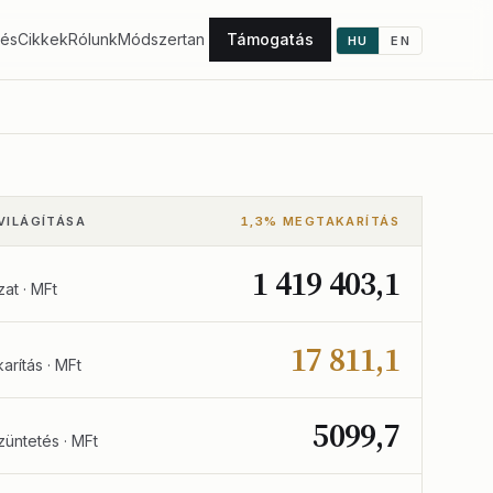
tés
Cikkek
Rólunk
Módszertan
Támogatás
HU
EN
VILÁGÍTÁSA
1,3% MEGTAKARÍTÁS
1 419 403,1
zat · MFt
17 811,1
arítás · MFt
5099,7
üntetés · MFt