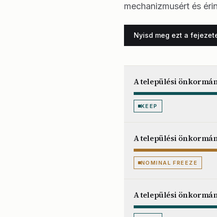
mechanizmusért és érin
Nyisd meg ezt a fejezet
A települési önkormán
KEEP
A települési önkormá
NOMINAL FREEZE
A települési önkormán