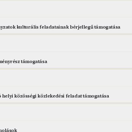
yzatok kulturális feladatainak bérjellegű támogatása
etményrész támogatása
ó helyi közösségi közlekedési feladat támogatása
molások