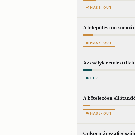
PHASE-OUT
A települési önkormán
PHASE-OUT
Az esélyteremtési ill
KEEP
A kötelezően ellátand
PHASE-OUT
Önkormányzati elszá