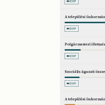
KEEP
A települési önkormán
KEEP
Polgármesteri illetmén
KEEP
Szociális ágazati össz
KEEP
A települési önkormán