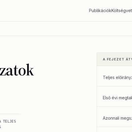
Publikációk
Költségve
A FEJEZET ÁT
zatok
Teljes előirány
Első évi megtak
Azonnali megsz
A TELJES
S