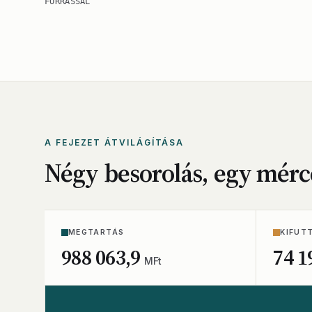
FORRÁSSAL
A FEJEZET ÁTVILÁGÍTÁSA
Négy besorolás, egy mérc
MEGTARTÁS
KIFUT
988 063,9
74 1
MFt