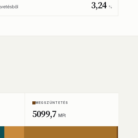
3,24
gvetésből
%
MEGSZÜNTETÉS
5099,7
MFt