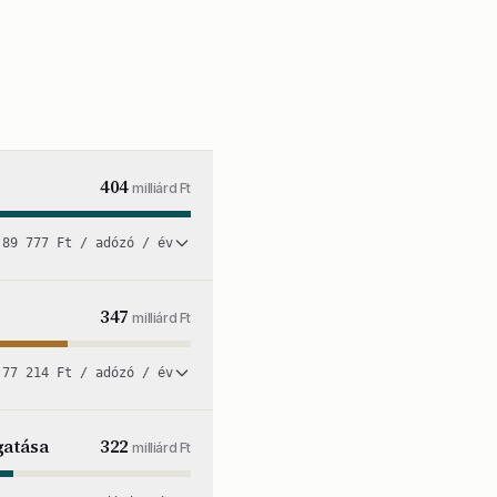
404
milliárd Ft
89 777 Ft / adózó / év
347
milliárd Ft
77 214 Ft / adózó / év
gatása
322
milliárd Ft