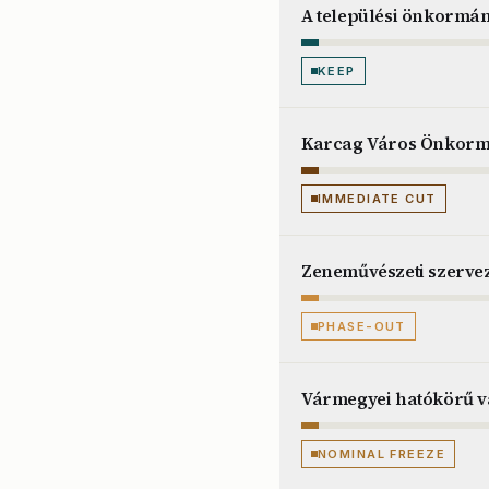
A települési önkormán
KEEP
Karcag Város Önkormá
IMMEDIATE CUT
Zeneművészeti szerve
PHASE-OUT
Vármegyei hatókörű v
NOMINAL FREEZE