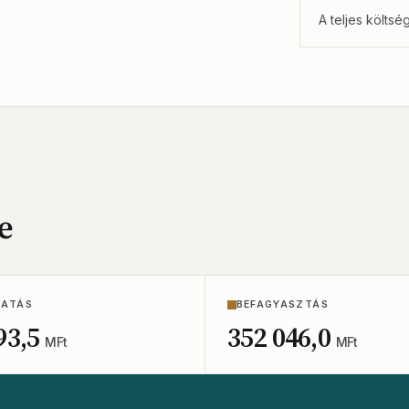
A teljes költsé
e
TATÁS
BEFAGYASZTÁS
93,5
352 046,0
MFt
MFt