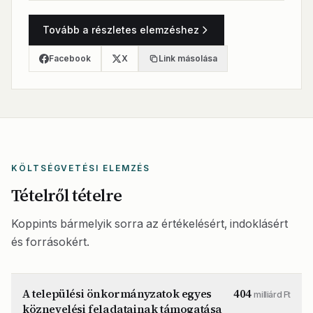
Tovább a részletes elemzéshez
Facebook
X
Link másolása
KÖLTSÉGVETÉSI ELEMZÉS
Tételről tételre
Koppints bármelyik sorra az értékelésért, indoklásért
és forrásokért.
A települési önkormányzatok egyes
404
milliárd Ft
köznevelési feladatainak támogatása