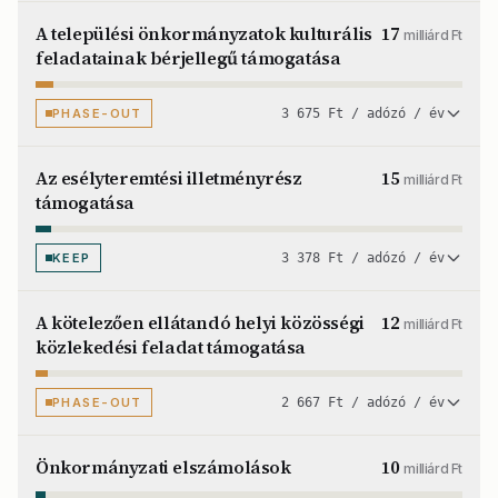
A települési önkormányzatok kulturális
17
milliárd Ft
feladatainak bérjellegű támogatása
PHASE-OUT
3 675 Ft / adózó / év
Az esélyteremtési illetményrész
15
milliárd Ft
támogatása
KEEP
3 378 Ft / adózó / év
A kötelezően ellátandó helyi közösségi
12
milliárd Ft
közlekedési feladat támogatása
PHASE-OUT
2 667 Ft / adózó / év
Önkormányzati elszámolások
10
milliárd Ft