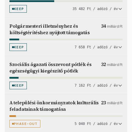
KEEP
35 482 Ft / adózó / év
Polgármesteri illetményhez és
34
milliárd Ft
költségtérítéshez nyújtott támogatás
KEEP
7 658 Ft / adózó / év
Szociális ágazati összevont pótlék és
32
milliárd Ft
egészségügyi kiegészítő pótlék
KEEP
7 162 Ft / adózó / év
A települési önkormányzatok kulturális
23
milliárd Ft
feladatainak támogatása
PHASE-OUT
5 040 Ft / adózó / év