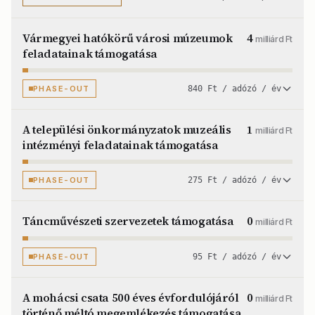
Vármegyei hatókörű városi múzeumok
4
milliárd Ft
feladatainak támogatása
PHASE-OUT
840 Ft / adózó / év
A települési önkormányzatok muzeális
1
milliárd Ft
intézményi feladatainak támogatása
PHASE-OUT
275 Ft / adózó / év
Táncművészeti szervezetek támogatása
0
milliárd Ft
PHASE-OUT
95 Ft / adózó / év
A mohácsi csata 500 éves évfordulójáról
0
milliárd Ft
történő méltó megemlékezés támogatása