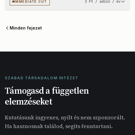
IMMEDIATE CUT
3 Ft / adózó / év
Minden fejezet
SZABAD TÁRSADALOM INTÉZET
Támogasd a független
elemzéseket
Kutatásunk ingyenes, nyílt és nem szponzorált.
Ha hasznosnak találod, segíts fenntartani.