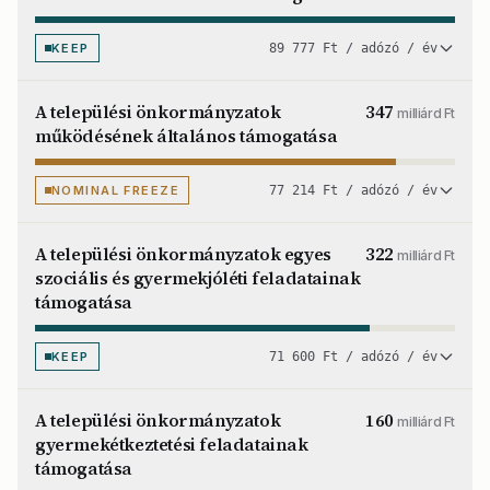
KEEP
89 777 Ft / adózó / év
A települési önkormányzatok
347
milliárd Ft
működésének általános támogatása
NOMINAL FREEZE
77 214 Ft / adózó / év
A települési önkormányzatok egyes
322
milliárd Ft
szociális és gyermekjóléti feladatainak
támogatása
KEEP
71 600 Ft / adózó / év
A települési önkormányzatok
160
milliárd Ft
gyermekétkeztetési feladatainak
támogatása