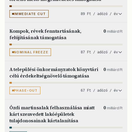
IMMEDIATE CUT
89 Ft / adózó / év
Kompok, révek fenntartásának,
0
milliárd Ft
felújításának támogatása
NOMINAL FREEZE
87 Ft / adózó / év
A települési önkormányzatok könyvtári
0
milliárd Ft
célú érdekeltségnövelő támogatása
PHASE-OUT
67 Ft / adózó / év
Ózdi martinsalak felhasználása miatt
0
milliárd Ft
kárt szenvedett lakóépületek
tulajdonosainak kártalanítása