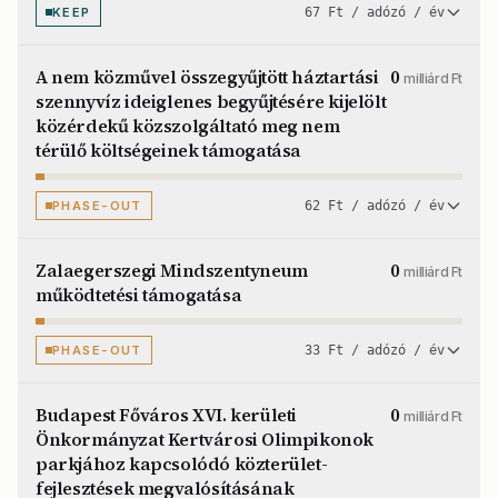
KEEP
67 Ft / adózó / év
A nem közművel összegyűjtött háztartási
0
milliárd Ft
szennyvíz ideiglenes begyűjtésére kijelölt
közérdekű közszolgáltató meg nem
térülő költségeinek támogatása
PHASE-OUT
62 Ft / adózó / év
Zalaegerszegi Mindszentyneum
0
milliárd Ft
működtetési támogatása
PHASE-OUT
33 Ft / adózó / év
Budapest Főváros XVI. kerületi
0
milliárd Ft
Önkormányzat Kertvárosi Olimpikonok
parkjához kapcsolódó közterület-
fejlesztések megvalósításának