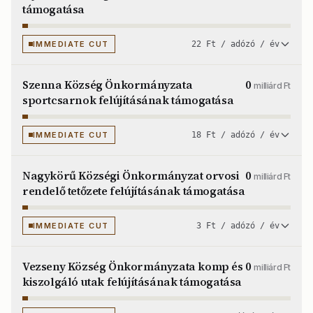
támogatása
IMMEDIATE CUT
22 Ft / adózó / év
Szenna Község Önkormányzata
0
milliárd Ft
sportcsarnok felújításának támogatása
IMMEDIATE CUT
18 Ft / adózó / év
Nagykörű Községi Önkormányzat orvosi
0
milliárd Ft
rendelő tetőzete felújításának támogatása
IMMEDIATE CUT
3 Ft / adózó / év
Vezseny Község Önkormányzata komp és
0
milliárd Ft
kiszolgáló utak felújításának támogatása