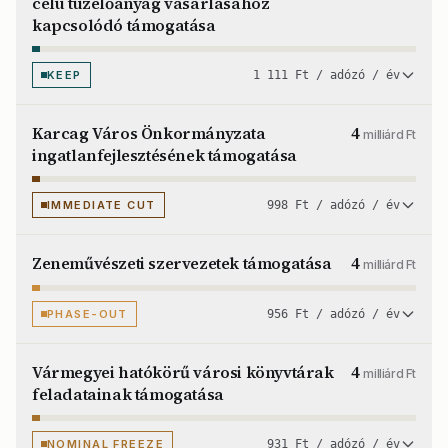
célú tüzelőanyag vásárlásához
kapcsolódó támogatása
KEEP
1 111 Ft / adózó / év
Karcag Város Önkormányzata
4
milliárd Ft
ingatlanfejlesztésének támogatása
IMMEDIATE CUT
998 Ft / adózó / év
Zeneművészeti szervezetek támogatása
4
milliárd Ft
PHASE-OUT
956 Ft / adózó / év
Vármegyei hatókörű városi könyvtárak
4
milliárd Ft
feladatainak támogatása
NOMINAL FREEZE
931 Ft / adózó / év