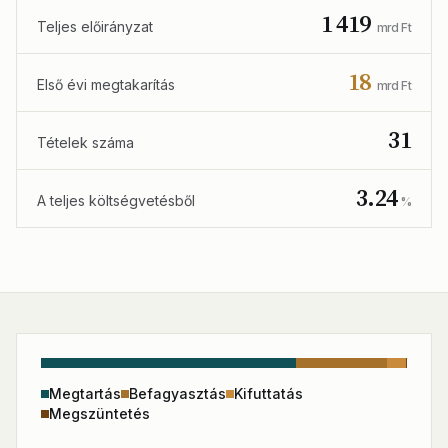
1 419
Teljes előirányzat
mrd Ft
18
Első évi megtakarítás
mrd Ft
31
Tételek száma
3.24
A teljes költségvetésből
%
Megtartás
Befagyasztás
Kifuttatás
Megszüntetés