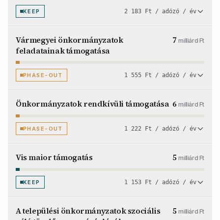
KEEP
2 183 Ft / adózó / év
Vármegyei önkormányzatok
7
milliárd Ft
feladatainak támogatása
PHASE-OUT
1 555 Ft / adózó / év
Önkormányzatok rendkívüli támogatása
6
milliárd Ft
PHASE-OUT
1 222 Ft / adózó / év
Vis maior támogatás
5
milliárd Ft
KEEP
1 153 Ft / adózó / év
A települési önkormányzatok szociális
5
milliárd Ft