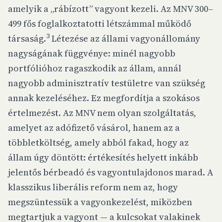
amelyik a „rábízott” vagyont kezeli. Az MNV 300–
499 fős foglalkoztatotti létszámmal működő
3
társaság.
Létezése az állami vagyonállomány
nagyságának függvénye: minél nagyobb
portfólióhoz ragaszkodik az állam, annál
nagyobb adminisztratív testületre van szükség
annak kezeléséhez. Ez megfordítja a szokásos
értelmezést. Az MNV nem olyan szolgáltatás,
amelyet az adófizető vásárol, hanem az a
többletköltség, amely abból fakad, hogy az
állam úgy döntött: értékesítés helyett inkább
jelentős bérbeadó és vagyontulajdonos marad. A
klasszikus liberális reform nem az, hogy
megszüntessük a vagyonkezelést, miközben
megtartjuk a vagyont — a kulcsokat valakinek