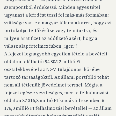
szempontból érdekessé. Minden egyes tétel
ugyanazt a kérdést teszi fel más-más formában:
szüksége van-e a magyar államnak arra, hogy ezt
birtokolja, feltőkésítse vagy fenntartsa, és
milyen árat fizet az adófizető azért, hogy a
válasz alapértelmezésben „igen”?
A fejezet legnagyobb egyetlen tétele a bevételi
oldalon található: 94 805,2 millió Ft
osztalékbevétel az NGM tulajdonosi körébe
tartozó társaságoktól. Az állami portfólió tehát
nem áll tétlenül; jövedelmet termel. Mégis, a
fejezet egésze veszteséges, mert a felhalmozási
oldalon 87 316,8 millió Ft kiadás áll szemben 6
176,0 millió Ft felhalmozási bevétellel — az állam
gyorsabb ütemben helyez friss tőkét a saját