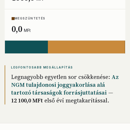
MEGSZÜNTETÉS
0,0
MFt
LEGFONTOSABB MEGÁLLAPÍTÁS
Legnagyobb egyetlen sor csökkenése:
Az
NGM tulajdonosi joggyakorlása alá
tartozó társaságok forrásjuttatásai
—
12 100,0 MFt
első évi megtakarítással.