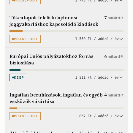
PHASE-OUT
1 778 Ft / adózó / év
Tőkealapok feletti tulajdonosi
7
milliárd Ft
joggyakorláshoz kapcsolódó kiadások
PHASE-OUT
1 550 Ft / adózó / év
Európai Uniós pályázatokhoz forrás
6
milliárd Ft
biztosítása
KEEP
1 311 Ft / adózó / év
Ingatlan beruházások, ingatlan és egyéb
4
milliárd Ft
eszközök vásárlása
PHASE-OUT
867 Ft / adózó / év