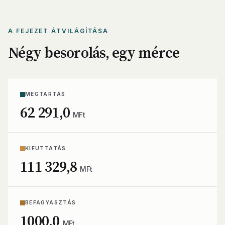
A FEJEZET ÁTVILÁGÍTÁSA
Négy besorolás, egy mérce
MEGTARTÁS
62 291,0
MFt
KIFUTTATÁS
111 329,8
MFt
BEFAGYASZTÁS
1000,0
MFt