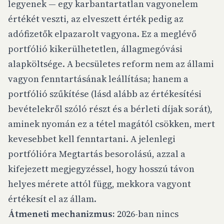
legyenek — egy karbantartatlan vagyonelem
értékét veszti, az elveszett érték pedig az
adófizetők elpazarolt vagyona. Ez a meglévő
portfólió kikerülhetetlen, állagmegóvási
alapköltsége. A becsületes reform nem az állami
vagyon fenntartásának leállítása; hanem a
portfólió szűkítése (lásd alább az értékesítési
bevételekről szóló részt és a bérleti díjak sorát),
aminek nyomán ez a tétel magától csökken, mert
kevesebbet kell fenntartani. A jelenlegi
portfólióra Megtartás besorolású, azzal a
kifejezett megjegyzéssel, hogy hosszú távon
helyes mérete attól függ, mekkora vagyont
értékesít el az állam.
Átmeneti mechanizmus:
2026-ban nincs