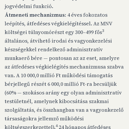
jogvédelmi funkció.
Átmeneti mechanizmus:
4 éves fokozatos
leépítés, átfedéses végkielégítéssel. Az MNV
3
költségei túlnyomórészt egy 300–499 fős
általános, átvihető irodai és vagyonkezelési
készségekkel rendelkező adminisztratív
munkaerő bére — pontosan az az eset, amelyre
az átfedéses végkielégítés mechanizmusa szabva
van. A 10 000,0 millió Ft működési támogatás
bérjellegű részét 6 000,0 millió Ft-ra becsüljük
(60% — szokásos arány egy olyan adminisztratív
testületnél, amelynek kibocsátása szakmai
szolgáltatás, és összhangban van a vagyonkezelő
társaságokra jellemző működési
4
költségszerkezettel).
24 hónapos átfedéses