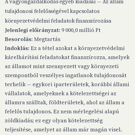
A vagyongazdálkodás egyéb kiadásai — Az állam
tulajdonosi felelősségével kapcsolatos
környezetvédelmi feladatok finanszírozása
Jelenlegi előirányzat:
9 000,0 millió Ft
Besorolás:
Megtartás
Indoklás:
Ez a tétel azokat a környezetvédelmi
kárelhárítási feladatokat finanszírozza, amelyek
az államot mint szennyezett vagy környezeti
szempontból veszélyes ingatlanok tulajdonosát
terhelik — egykori iparterületek, korábbi állami
vállalatok, amelyeknek a kötelezettségei az
államra szálltak, földterületek, ahol az állam a
felelős tulajdonos. Ez nem mérlegelési alapú
zöldkiadás; ez egy olyan kötelezettség
teljesítése, amelyet az állam már magán visel.