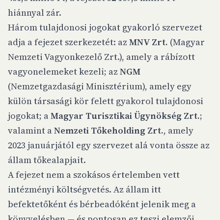
hiánnyal zár.
Három tulajdonosi jogokat gyakorló szervezet
adja a fejezet szerkezetét: az
MNV Zrt.
(Magyar
Nemzeti Vagyonkezelő Zrt.), amely a rábízott
vagyonelemeket kezeli; az
NGM
(Nemzetgazdasági Minisztérium), amely egy
külön társasági kör felett gyakorol tulajdonosi
jogokat; a
Magyar Turisztikai Ügynökség Zrt.
;
valamint a
Nemzeti Tőkeholding Zrt.
, amely
2023 januárjától egy szervezet alá vonta össze az
állam tőkealapjait.
A fejezet nem a szokásos értelemben vett
intézményi költségvetés. Az állam itt
befektetőként és bérbeadóként jelenik meg a
könyvelésben — és pontosan ez teszi elemzői