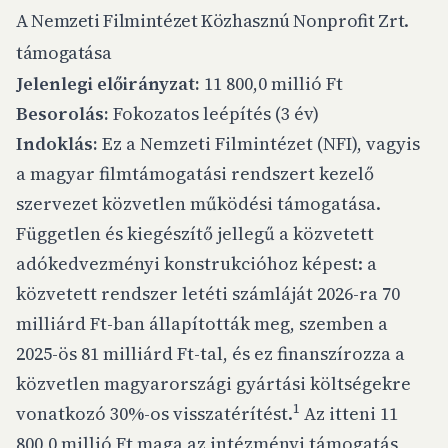
A Nemzeti Filmintézet Közhasznú Nonprofit Zrt.
támogatása
Jelenlegi előirányzat:
11 800,0 millió Ft
Besorolás:
Fokozatos leépítés (3 év)
Indoklás:
Ez a Nemzeti Filmintézet (NFI), vagyis
a magyar filmtámogatási rendszert kezelő
szervezet közvetlen működési támogatása.
Független és kiegészítő jellegű a közvetett
adókedvezményi konstrukcióhoz képest: a
közvetett rendszer letéti számláját 2026-ra 70
milliárd Ft-ban állapították meg, szemben a
2025-ös 81 milliárd Ft-tal, és ez finanszírozza a
közvetlen magyarországi gyártási költségekre
1
vonatkozó 30%-os visszatérítést.
Az itteni 11
800,0 millió Ft maga az intézményi támogatás,