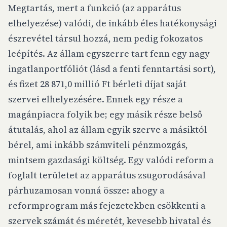
Megtartás, mert a funkció (az apparátus
elhelyezése) valódi, de inkább éles hatékonysági
észrevétel társul hozzá, nem pedig fokozatos
leépítés. Az állam egyszerre tart fenn egy nagy
ingatlanportfóliót (lásd a fenti fenntartási sort),
és fizet 28 871,0 millió Ft bérleti díjat saját
szervei elhelyezésére. Ennek egy része a
magánpiacra folyik be; egy másik része belső
átutalás, ahol az állam egyik szerve a másiktól
bérel, ami inkább számviteli pénzmozgás,
mintsem gazdasági költség. Egy valódi reform a
foglalt területet az apparátus zsugorodásával
párhuzamosan vonná össze: ahogy a
reformprogram más fejezetekben csökkenti a
szervek számát és méretét, kevesebb hivatal és