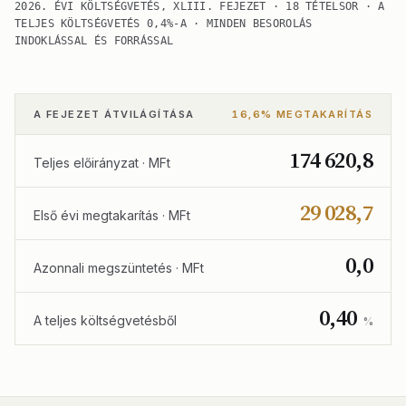
2026. ÉVI KÖLTSÉGVETÉS, XLIII. FEJEZET · 18 TÉTELSOR · A
TELJES KÖLTSÉGVETÉS 0,4%-A · MINDEN BESOROLÁS
INDOKLÁSSAL ÉS FORRÁSSAL
A FEJEZET ÁTVILÁGÍTÁSA
16,6% MEGTAKARÍTÁS
174 620,8
Teljes előirányzat · MFt
29 028,7
Első évi megtakarítás · MFt
0,0
Azonnali megszüntetés · MFt
0,40
A teljes költségvetésből
%