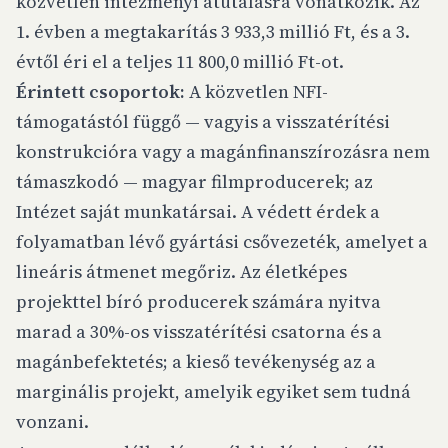
közvetlen intézményi átutalásra vonatkozik. Az
1. évben a megtakarítás 3 933,3 millió Ft, és a 3.
évtől éri el a teljes 11 800,0 millió Ft-ot.
Érintett csoportok:
A közvetlen NFI-
támogatástól függő — vagyis a visszatérítési
konstrukcióra vagy a magánfinanszírozásra nem
támaszkodó — magyar filmproducerek; az
Intézet saját munkatársai. A védett érdek a
folyamatban lévő gyártási csővezeték, amelyet a
lineáris átmenet megőriz. Az életképes
projekttel bíró producerek számára nyitva
marad a 30%-os visszatérítési csatorna és a
magánbefektetés; a kieső tevékenység az a
marginális projekt, amelyik egyiket sem tudná
vonzani.