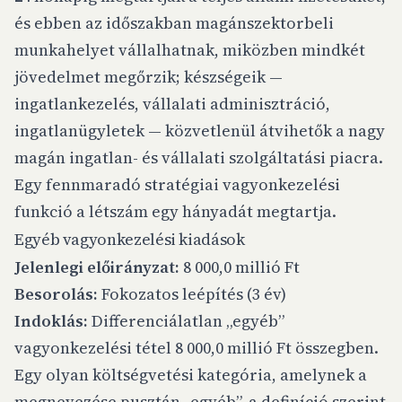
és ebben az időszakban magánszektorbeli
munkahelyet vállalhatnak, miközben mindkét
jövedelmet megőrzik; készségeik —
ingatlankezelés, vállalati adminisztráció,
ingatlanügyletek — közvetlenül átvihetők a nagy
magán ingatlan- és vállalati szolgáltatási piacra.
Egy fennmaradó stratégiai vagyonkezelési
funkció a létszám egy hányadát megtartja.
Egyéb vagyonkezelési kiadások
Jelenlegi előirányzat:
8 000,0 millió Ft
Besorolás:
Fokozatos leépítés (3 év)
Indoklás:
Differenciálatlan „egyéb”
vagyonkezelési tétel 8 000,0 millió Ft összegben.
Egy olyan költségvetési kategória, amelynek a
megnevezése pusztán „egyéb”, a definíció szerint