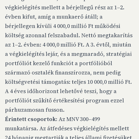
végkielégítés mellett a bérjellegű rész az 1–2.
évben kifut, amíg a munkaerő átáll; a
bérjellegen kívüli 4 000,0 millió Ft működési
költség azonnal felszabadul. Nettó megtakarítás
az 1–2. évben: 4 000,0 millió Ft. A 3. évtől, miután
a végkielégítés lejár, és a megmaradó, stratégiai
portfóliót kezelő funkciót a portfólióból
származó osztalék finanszírozza, nem pedig
költségvetési támogatás: teljes 10 000,0 millió Ft.
A 4 éves időhorizont lehetővé teszi, hogy a
portfóliót szűkítő értékesítési program ezzel
párhuzamosan fusson.
Érintett csoportok:
Az MNV 300–499
munkatársa. Az átfedéses végkielégítés mellett
24 hónapig megtartják a teljes állami fizetésüket,