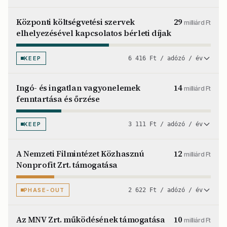
Központi költségvetési szervek
29
milliárd Ft
elhelyezésével kapcsolatos bérleti díjak
KEEP
6 416 Ft / adózó / év
Ingó- és ingatlan vagyonelemek
14
milliárd Ft
fenntartása és őrzése
KEEP
3 111 Ft / adózó / év
A Nemzeti Filmintézet Közhasznú
12
milliárd Ft
Nonprofit Zrt. támogatása
PHASE-OUT
2 622 Ft / adózó / év
Az MNV Zrt. működésének támogatása
10
milliárd Ft