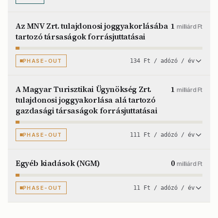
Az MNV Zrt. tulajdonosi joggyakorlásába
1
milliárd Ft
tartozó társaságok forrásjuttatásai
PHASE-OUT
134 Ft / adózó / év
A Magyar Turisztikai Ügynökség Zrt.
1
milliárd Ft
tulajdonosi joggyakorlása alá tartozó
gazdasági társaságok forrásjuttatásai
PHASE-OUT
111 Ft / adózó / év
Egyéb kiadások (NGM)
0
milliárd Ft
PHASE-OUT
11 Ft / adózó / év