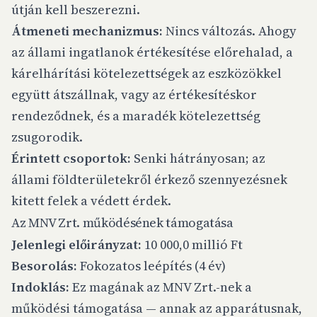
útján kell beszerezni.
Átmeneti mechanizmus:
Nincs változás. Ahogy
az állami ingatlanok értékesítése előrehalad, a
kárelhárítási kötelezettségek az eszközökkel
együtt átszállnak, vagy az értékesítéskor
rendeződnek, és a maradék kötelezettség
zsugorodik.
Érintett csoportok:
Senki hátrányosan; az
állami földterületekről érkező szennyezésnek
kitett felek a védett érdek.
Az MNV Zrt. működésének támogatása
Jelenlegi előirányzat:
10 000,0 millió Ft
Besorolás:
Fokozatos leépítés (4 év)
Indoklás:
Ez magának az MNV Zrt.-nek a
működési támogatása — annak az apparátusnak,