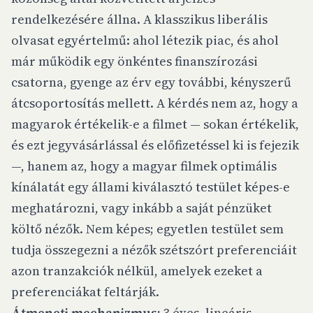
rendelkezésére állna. A klasszikus liberális
olvasat egyértelmű: ahol létezik piac, és ahol
már működik egy önkéntes finanszírozási
csatorna, gyenge az érv egy további, kényszerű
átcsoportosítás mellett. A kérdés nem az, hogy a
magyarok értékelik-e a filmet — sokan értékelik,
és ezt jegyvásárlással és előfizetéssel ki is fejezik
—, hanem az, hogy a magyar filmek optimális
kínálatát egy állami kiválasztó testület képes-e
meghatározni, vagy inkább a saját pénzüket
költő nézők. Nem képes; egyetlen testület sem
tudja összegezni a nézők szétszórt preferenciáit
azon tranzakciók nélkül, amelyek ezeket a
preferenciákat feltárják.
Átmeneti mechanizmus:
3 éves, lineáris