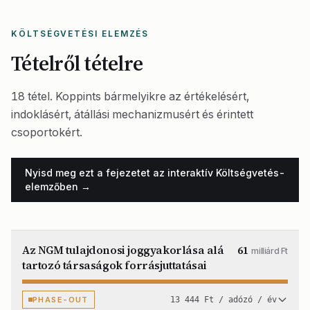
KÖLTSÉGVETÉSI ELEMZÉS
Tételről tételre
18 tétel. Koppints bármelyikre az értékelésért,
indoklásért, átállási mechanizmusért és érintett
csoportokért.
Nyisd meg ezt a fejezetet az interaktív Költségvetés-
elemzőben →
Az NGM tulajdonosi joggyakorlása alá
61
milliárd Ft
tartozó társaságok forrásjuttatásai
PHASE-OUT
13 444 Ft / adózó / év