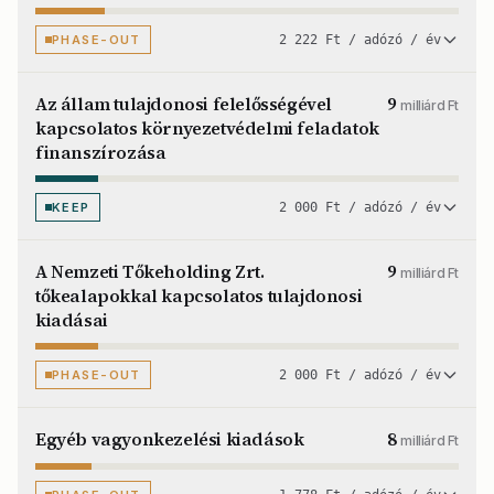
PHASE-OUT
2 222 Ft / adózó / év
Az állam tulajdonosi felelősségével
9
milliárd Ft
kapcsolatos környezetvédelmi feladatok
finanszírozása
KEEP
2 000 Ft / adózó / év
A Nemzeti Tőkeholding Zrt.
9
milliárd Ft
tőkealapokkal kapcsolatos tulajdonosi
kiadásai
PHASE-OUT
2 000 Ft / adózó / év
Egyéb vagyonkezelési kiadások
8
milliárd Ft