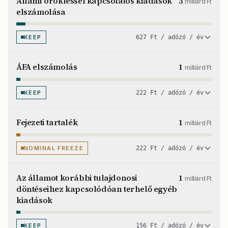
Állami örökléssel kapcsolatos kiadások
3
milliárd Ft
elszámolása
KEEP
627 Ft / adózó / év
ÁFA elszámolás
1
milliárd Ft
KEEP
222 Ft / adózó / év
Fejezeti tartalék
1
milliárd Ft
NOMINAL FREEZE
222 Ft / adózó / év
Az államot korábbi tulajdonosi
1
milliárd Ft
döntéseihez kapcsolódóan terhelő egyéb
kiadások
KEEP
156 Ft / adózó / év