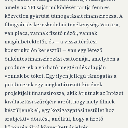
amely az NFI saját működését tartja fenn és
közvetlen gyártási támogatásait finanszírozza. A
filmgyártás kereskedelmi tevékenység. Van ára,
van piaca, vannak fizető nézői, vannak
magánbefektetői, és — a visszatérítési
konstrukción keresztül — van egy létező
önkéntes finanszírozási csatornája, amelyben a
producerek a várható megtérülés alapján
vonnak be tőkét. Egy ilyen jellegű támogatás a
producerek egy meghatározott körének
projektjeit finanszírozza, akik átjutnak az Intézet
kiválasztási szűrőjén; arról, hogy mely filmek
készüljenek el, egy közigazgatási testület hoz
szubjektív döntést, anélkül, hogy a fizető
közönség által közvetített árjelzés