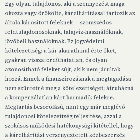
Egy olyan tulajdonos, aki a szennyezést maga
okozta vagy örökölte, kárelhárítással tartozik az
általa károsított feleknek — szomszédos
földtulajdonosoknak, talajvíz-használóknak,
jövőbeli használóknak. Ez jogvédelmi
kötelezettség: a kár akaratlanul érte őket,
gyakran visszafordíthatatlan, és olyan
azonosítható feleket sújt, akik nem járultak
hozzá. Ennek a finanszírozásnak a megtagadása
nem szüntetné meg a kötelezettséget; átruházná
a kompenzálatlan kárt harmadik felekre.
Megtartás besorolású, mint egy már meglévő
tulajdonosi kötelezettség teljesítése, azzal a
szokásos működési hatékonysági kitétellel, hogy
a kárelhárítást versenyeztetett közbeszerzés