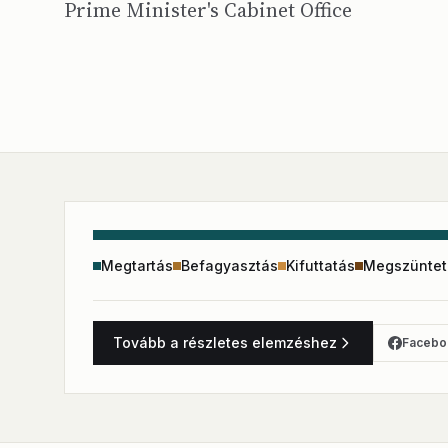
Prime Minister's Cabinet Office
Megtartás
Befagyasztás
Kifuttatás
Megszüntet
Tovább a részletes elemzéshez
Facebo