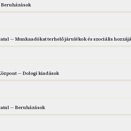
— Beruházások
tal — Munkaadókat terhelő járulékok és szociális hozzájá
Központ — Dologi kiadások
atal — Beruházások