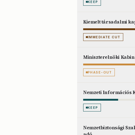
KEEP
Kiemelt társadalmi ka
IMMEDIATE CUT
Miniszterelnöki Kabin
PHASE-OUT
Nemzeti Információs K
KEEP
Nemzetbiztonsági Szak
adó