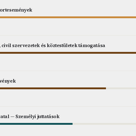
portesemények
 civil szervezetek és köztestületek támogatása
zvények
tal — Személyi juttatások