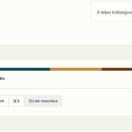
A teljes költségve
és
ok
X
Link másolása