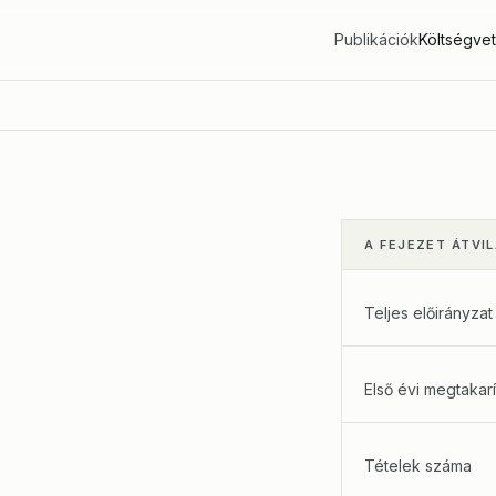
Publikációk
Költségve
A FEJEZET ÁTVI
Teljes előirányzat
Első évi megtakarí
Tételek száma