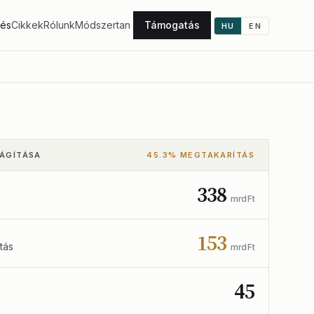
tés
Cikkek
Rólunk
Módszertan
Támogatás
HU
EN
LÁGÍTÁSA
45.3% MEGTAKARÍTÁS
338
mrd Ft
153
tás
mrd Ft
45