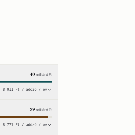
40
milliárd Ft
8 911 Ft / adózó / év
39
milliárd Ft
8 771 Ft / adózó / év