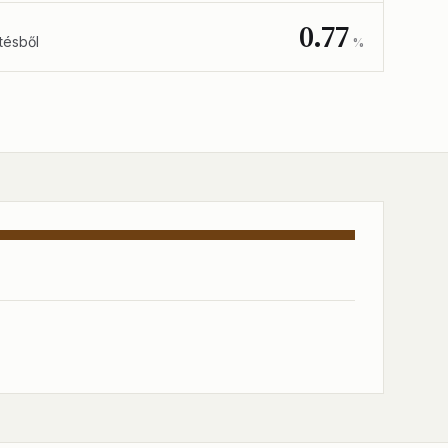
0.77
tésből
%