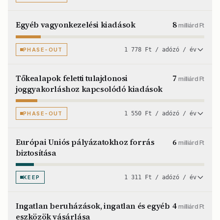
Egyéb vagyonkezelési kiadások
8
milliárd Ft
PHASE-OUT
1 778 Ft / adózó / év
Tőkealapok feletti tulajdonosi
7
milliárd Ft
joggyakorláshoz kapcsolódó kiadások
PHASE-OUT
1 550 Ft / adózó / év
Európai Uniós pályázatokhoz forrás
6
milliárd Ft
biztosítása
KEEP
1 311 Ft / adózó / év
Ingatlan beruházások, ingatlan és egyéb
4
milliárd Ft
eszközök vásárlása