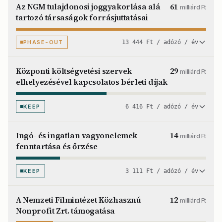
Az NGM tulajdonosi joggyakorlása alá
61
milliárd Ft
tartozó társaságok forrásjuttatásai
PHASE-OUT
13 444 Ft / adózó / év
Központi költségvetési szervek
29
milliárd Ft
elhelyezésével kapcsolatos bérleti díjak
KEEP
6 416 Ft / adózó / év
Ingó- és ingatlan vagyonelemek
14
milliárd Ft
fenntartása és őrzése
KEEP
3 111 Ft / adózó / év
A Nemzeti Filmintézet Közhasznú
12
milliárd Ft
Nonprofit Zrt. támogatása