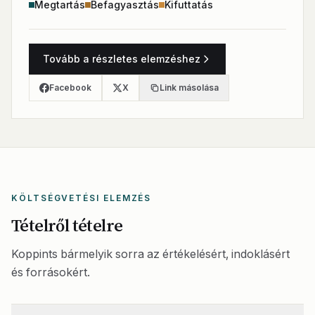
Megtartás
Befagyasztás
Kifuttatás
Tovább a részletes elemzéshez
Facebook
X
Link másolása
KÖLTSÉGVETÉSI ELEMZÉS
Tételről tételre
Koppints bármelyik sorra az értékelésért, indoklásért
és forrásokért.