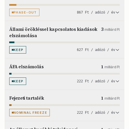
PHASE-OUT
867 Ft / adózó / év
Állami örökléssel kapcsolatos kiadások
3
milliárd Ft
elszámolása
KEEP
627 Ft / adózó / év
ÁFA elszámolás
1
milliárd Ft
KEEP
222 Ft / adózó / év
Fejezeti tartalék
1
milliárd Ft
NOMINAL FREEZE
222 Ft / adózó / év