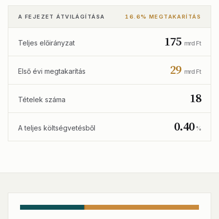
A FEJEZET ÁTVILÁGÍTÁSA
16.6% MEGTAKARÍTÁS
175
Teljes előirányzat
mrd Ft
29
Első évi megtakarítás
mrd Ft
18
Tételek száma
0.40
A teljes költségvetésből
%