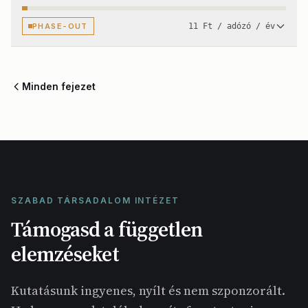
PHASE-OUT
11 Ft / adózó / év
Minden fejezet
SZABAD TÁRSADALOM INTÉZET
Támogasd a független
elemzéseket
Kutatásunk ingyenes, nyílt és nem szponzorált.