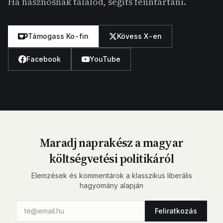
Ha hasznosnak találod, segíts fenntartani.
Támogass Ko-fin
Kövess X-en
Facebook
YouTube
Maradj naprakész a magyar
költségvetési politikáról
Elemzések és kommentárok a klasszikus liberális
hagyomány alapján
Feliratkozás