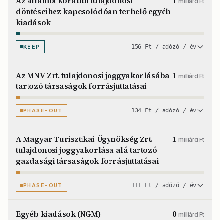
Az államot korábbi tulajdonosi
1
milliárd Ft
döntéseihez kapcsolódóan terhelő egyéb
kiadások
KEEP
156 Ft / adózó / év
Az MNV Zrt. tulajdonosi joggyakorlásába
1
milliárd Ft
tartozó társaságok forrásjuttatásai
PHASE-OUT
134 Ft / adózó / év
A Magyar Turisztikai Ügynökség Zrt.
1
milliárd Ft
tulajdonosi joggyakorlása alá tartozó
gazdasági társaságok forrásjuttatásai
PHASE-OUT
111 Ft / adózó / év
Egyéb kiadások (NGM)
0
milliárd Ft