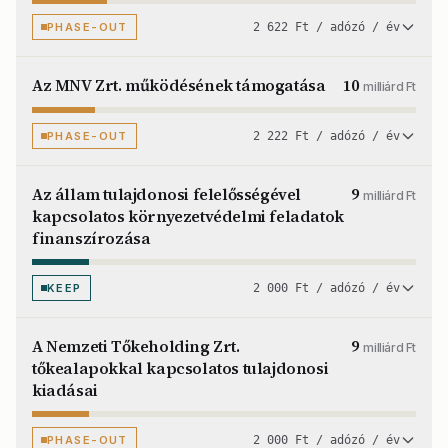
PHASE-OUT
2 622 Ft / adózó / év
Az MNV Zrt. működésének támogatása
10
milliárd Ft
PHASE-OUT
2 222 Ft / adózó / év
Az állam tulajdonosi felelősségével
9
milliárd Ft
kapcsolatos környezetvédelmi feladatok
finanszírozása
KEEP
2 000 Ft / adózó / év
A Nemzeti Tőkeholding Zrt.
9
milliárd Ft
tőkealapokkal kapcsolatos tulajdonosi
kiadásai
PHASE-OUT
2 000 Ft / adózó / év