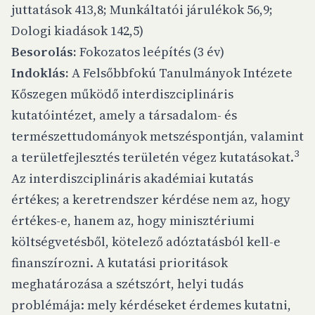
juttatások 413,8; Munkáltatói járulékok 56,9;
Dologi kiadások 142,5)
Besorolás:
Fokozatos leépítés (3 év)
Indoklás:
A Felsőbbfokú Tanulmányok Intézete
Kőszegen működő interdiszciplináris
kutatóintézet, amely a társadalom- és
természettudományok metszéspontján, valamint
3
a területfejlesztés területén végez kutatásokat.
Az interdiszciplináris akadémiai kutatás
értékes; a keretrendszer kérdése nem az, hogy
értékes-e, hanem az, hogy minisztériumi
költségvetésből, kötelező adóztatásból kell-e
finanszírozni. A kutatási prioritások
meghatározása a szétszórt, helyi tudás
problémája: mely kérdéseket érdemes kutatni,