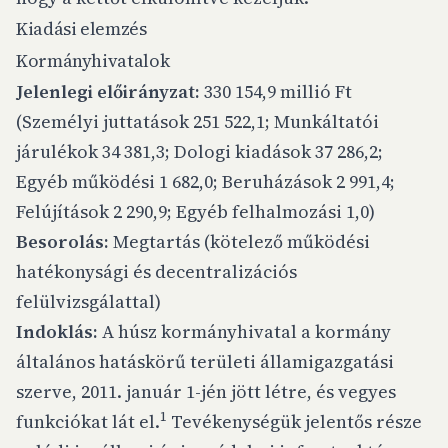
Kiadási elemzés
Kormányhivatalok
Jelenlegi előirányzat:
330 154,9 millió Ft
(Személyi juttatások 251 522,1; Munkáltatói
járulékok 34 381,3; Dologi kiadások 37 286,2;
Egyéb működési 1 682,0; Beruházások 2 991,4;
Felújítások 2 290,9; Egyéb felhalmozási 1,0)
Besorolás:
Megtartás (kötelező működési
hatékonysági és decentralizációs
felülvizsgálattal)
Indoklás:
A húsz kormányhivatal a kormány
általános hatáskörű területi államigazgatási
szerve, 2011. január 1-jén jött létre, és vegyes
1
funkciókat lát el.
Tevékenységük jelentős része