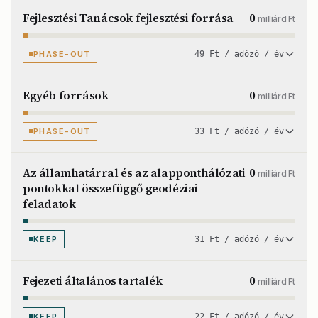
Fejlesztési Tanácsok fejlesztési forrása
0
milliárd Ft
PHASE-OUT
49 Ft / adózó / év
Egyéb források
0
milliárd Ft
PHASE-OUT
33 Ft / adózó / év
Az államhatárral és az alapponthálózati
0
milliárd Ft
pontokkal összefüggő geodéziai
feladatok
KEEP
31 Ft / adózó / év
Fejezeti általános tartalék
0
milliárd Ft
KEEP
22 Ft / adózó / év