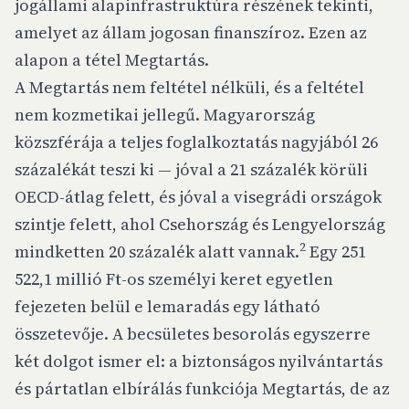
jogállami alapinfrastruktúra részének tekinti,
amelyet az állam jogosan finanszíroz. Ezen az
alapon a tétel Megtartás.
A Megtartás nem feltétel nélküli, és a feltétel
nem kozmetikai jellegű. Magyarország
közszférája a teljes foglalkoztatás nagyjából 26
százalékát teszi ki — jóval a 21 százalék körüli
OECD-átlag felett, és jóval a visegrádi országok
szintje felett, ahol Csehország és Lengyelország
2
mindketten 20 százalék alatt vannak.
Egy 251
522,1 millió Ft-os személyi keret egyetlen
fejezeten belül e lemaradás egy látható
összetevője. A becsületes besorolás egyszerre
két dolgot ismer el: a biztonságos nyilvántartás
és pártatlan elbírálás
funkciója
Megtartás, de az