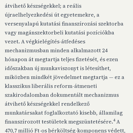
átvihető készségekkel; a reális
újraelhelyezkedési út egyetemekre, a
versenyalapú kutatási finanszírozási szektorba
vagy magánszektorbeli kutatási pozíciókba
vezet. A végkielégítés-átfedéses
mechanizmusban minden alkalmazott 24
hónapon át megtartja teljes fizetését, és ezen
időszakban új munkaviszonyt is létesíthet,
miközben mindkét jövedelmet megtartja — ez a
klasszikus liberális reform-átmeneti
szakirodalomban dokumentált mechanizmus
átvihető készségekkel rendelkező
munkatársakat foglalkoztató kisebb, államilag
4
finanszírozott testületek megszüntetésére.
A
470,7 millió Ft-os bérköltség-komponens védett,