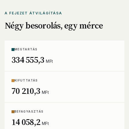
A FEJEZET ÁTVILÁGÍTÁSA
Négy besorolás, egy mérce
MEGTARTÁS
334 555,3
MFt
KIFUTTATÁS
70 210,3
MFt
BEFAGYASZTÁS
14 058,2
MFt