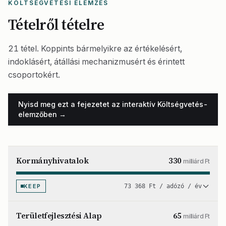
KÖLTSÉGVETÉSI ELEMZÉS
Tételről tételre
21 tétel. Koppints bármelyikre az értékelésért,
indoklásért, átállási mechanizmusért és érintett
csoportokért.
Nyisd meg ezt a fejezetet az interaktív Költségvetés-
elemzőben →
Kormányhivatalok
330
milliárd Ft
KEEP
73 368 Ft / adózó / év
Területfejlesztési Alap
65
milliárd Ft