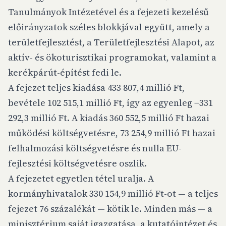
Tanulmányok Intézetével és a fejezeti kezelésű
előirányzatok széles blokkjával együtt, amely a
területfejlesztést, a Területfejlesztési Alapot, az
aktív- és ökoturisztikai programokat, valamint a
kerékpárút-építést fedi le.
A fejezet teljes kiadása 433 807,4 millió Ft,
bevétele 102 515,1 millió Ft, így az egyenleg −331
292,3 millió Ft. A kiadás 360 552,5 millió Ft hazai
működési költségvetésre, 73 254,9 millió Ft hazai
felhalmozási költségvetésre és nulla EU-
fejlesztési költségvetésre oszlik.
A fejezetet egyetlen tétel uralja. A
kormányhivatalok 330 154,9 millió Ft-ot — a teljes
fejezet 76 százalékát — kötik le. Minden más — a
minisztérium saját igazgatása, a kutatóintézet és