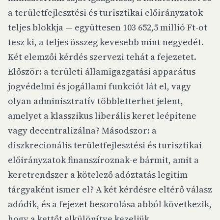
a területfejlesztési és turisztikai előirányzatok
teljes blokkja — együttesen 103 652,5 millió Ft-ot
tesz ki, a teljes összeg kevesebb mint negyedét.
Két elemzői kérdés szervezi tehát a fejezetet.
Először: a területi államigazgatási apparátus
jogvédelmi és jogállami funkciót lát el, vagy
olyan adminisztratív többletterhet jelent,
amelyet a klasszikus liberális keret leépítene
vagy decentralizálna? Másodszor: a
diszkrecionális területfejlesztési és turisztikai
előirányzatok finanszíroznak-e bármit, amit a
keretrendszer a kötelező adóztatás legitim
tárgyaként ismer el? A két kérdésre eltérő válasz
adódik, és a fejezet besorolása abból következik,
hogy a kettőt elkülönítve kezeljük.