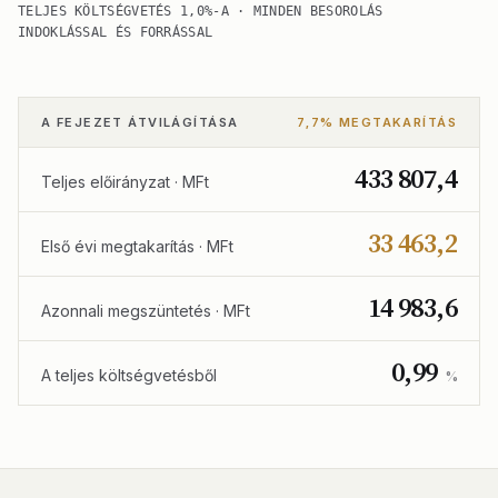
TELJES KÖLTSÉGVETÉS 1,0%-A · MINDEN BESOROLÁS
INDOKLÁSSAL ÉS FORRÁSSAL
A FEJEZET ÁTVILÁGÍTÁSA
7,7% MEGTAKARÍTÁS
433 807,4
Teljes előirányzat · MFt
33 463,2
Első évi megtakarítás · MFt
14 983,6
Azonnali megszüntetés · MFt
0,99
A teljes költségvetésből
%