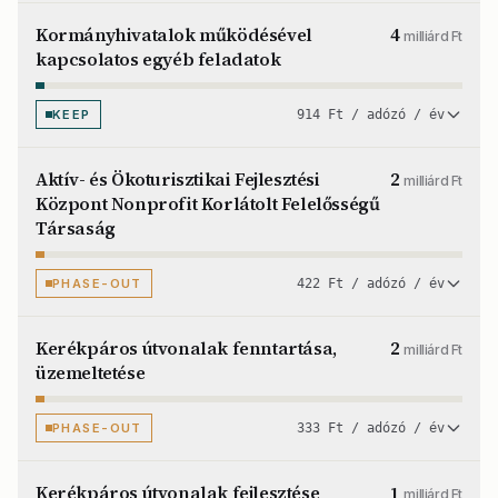
Kormányhivatalok működésével
4
milliárd Ft
kapcsolatos egyéb feladatok
KEEP
914 Ft / adózó / év
Aktív- és Ökoturisztikai Fejlesztési
2
milliárd Ft
Központ Nonprofit Korlátolt Felelősségű
Társaság
PHASE-OUT
422 Ft / adózó / év
Kerékpáros útvonalak fenntartása,
2
milliárd Ft
üzemeltetése
PHASE-OUT
333 Ft / adózó / év
Kerékpáros útvonalak fejlesztése
1
milliárd Ft