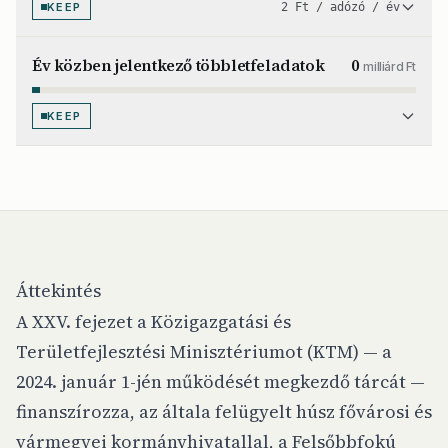
KEEP
2 Ft / adózó / év
Év közben jelentkező többletfeladatok
0
milliárd Ft
KEEP
Áttekintés
A XXV. fejezet a Közigazgatási és
Területfejlesztési Minisztériumot (KTM) — a
2024. január 1-jén működését megkezdő tárcát —
finanszírozza, az általa felügyelt húsz fővárosi és
vármegyei kormányhivatallal, a Felsőbbfokú