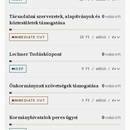
Társadalmi szervezetek, alapítványok és
0
milliárd Ft
köztestületek támogatása
IMMEDIATE CUT
18 Ft / adózó / év
Lechner Tudásközpont
0
milliárd Ft
KEEP
9 Ft / adózó / év
Önkormányzati szövetségek támogatása
0
milliárd Ft
IMMEDIATE CUT
3 Ft / adózó / év
Kormányhivatalok peres ügyei
0
milliárd Ft