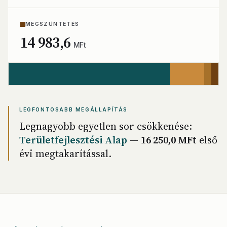
MEGSZÜNTETÉS
14 983,6
MFt
LEGFONTOSABB MEGÁLLAPÍTÁS
Legnagyobb egyetlen sor csökkenése:
Területfejlesztési Alap
—
16 250,0 MFt
első
évi megtakarítással.