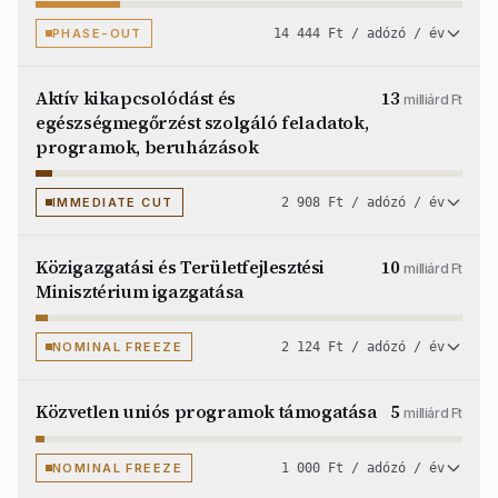
PHASE-OUT
14 444 Ft / adózó / év
Aktív kikapcsolódást és
13
milliárd Ft
egészségmegőrzést szolgáló feladatok,
programok, beruházások
IMMEDIATE CUT
2 908 Ft / adózó / év
Közigazgatási és Területfejlesztési
10
milliárd Ft
Minisztérium igazgatása
NOMINAL FREEZE
2 124 Ft / adózó / év
Közvetlen uniós programok támogatása
5
milliárd Ft
NOMINAL FREEZE
1 000 Ft / adózó / év