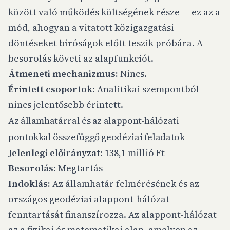
között való működés költségének része — ez az a
mód, ahogyan a vitatott közigazgatási
döntéseket bíróságok előtt teszik próbára. A
besorolás követi az alapfunkciót.
Átmeneti mechanizmus:
Nincs.
Érintett csoportok:
Analitikai szempontból
nincs jelentősebb érintett.
Az államhatárral és az alappont-hálózati
pontokkal összefüggő geodéziai feladatok
Jelenlegi előirányzat:
138,1 millió Ft
Besorolás:
Megtartás
Indoklás:
Az államhatár felmérésének és az
országos geodéziai alappont-hálózat
fenntartását finanszírozza. Az alappont-hálózat
az a fizikai és matematikai alap, amelyen az