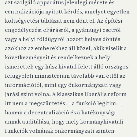
azt szolgáló apparátus
jelenlegi mérete és
centralizációja
nyitott kérdés, amelyet egyetlen
költségvetési táblázat nem dönt el. Az építési
engedélyezési eljárásról, a gyámügyi esetről
vagy a helyi földügyről hozott helyes döntés
azokhoz az emberekhez áll közel, akik viselik a
következményeit és rendelkeznek a helyi
ismerettel; egy húsz hivatal felett álló országos
felügyeleti minisztérium távolabb van ettől az
információtól, mint egy önkormányzati vagy
járási szint volna. A klasszikus liberális reform
itt nem a megszüntetés — a funkció legitim —,
hanem a decentralizáció és a hatékonyság:
annak auditálása, hogy mely kormányhivatali
funkciók volnának önkormányzati szinten