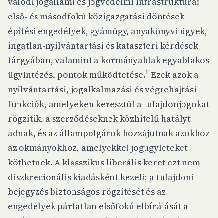
valódi jogállami és jogvédelmi infrastruktúra:
első- és másodfokú közigazgatási döntések
építési engedélyek, gyámügy, anyakönyvi ügyek,
ingatlan-nyilvántartási és kataszteri kérdések
tárgyában, valamint a kormányablak egyablakos
1
ügyintézési pontok működtetése.
Ezek azok a
nyilvántartási, jogalkalmazási és végrehajtási
funkciók, amelyeken keresztül a tulajdonjogokat
rögzítik, a szerződéseknek közhitelű hatályt
adnak, és az állampolgárok hozzájutnak azokhoz
az okmányokhoz, amelyekkel jogügyleteket
köthetnek. A klasszikus liberális keret ezt nem
diszkrecionális kiadásként kezeli; a tulajdoni
bejegyzés biztonságos rögzítését és az
engedélyek pártatlan elsőfokú elbírálását a