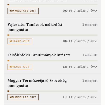
IMMEDIATE CUT
290 Ft / adózó / év
Fejlesztési Tanácsok működési
1
milliárd Ft
támogatása
PHASE-OUT
184 Ft / adózó / év
Felsőbbfokú Tanulmányok Intézete
1
milliárd Ft
PHASE-OUT
136 Ft / adózó / év
Magyar Természetjáró Szövetség
1
milliárd Ft
támogatása
IMMEDIATE CUT
111 Ft / adózó / év