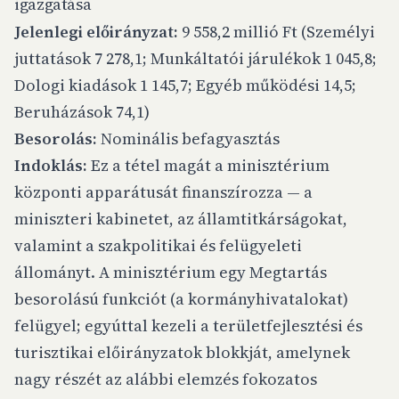
igazgatása
Jelenlegi előirányzat:
9 558,2 millió Ft (Személyi
juttatások 7 278,1; Munkáltatói járulékok 1 045,8;
Dologi kiadások 1 145,7; Egyéb működési 14,5;
Beruházások 74,1)
Besorolás:
Nominális befagyasztás
Indoklás:
Ez a tétel magát a minisztérium
központi apparátusát finanszírozza — a
miniszteri kabinetet, az államtitkárságokat,
valamint a szakpolitikai és felügyeleti
állományt. A minisztérium egy Megtartás
besorolású funkciót (a kormányhivatalokat)
felügyel; egyúttal kezeli a területfejlesztési és
turisztikai előirányzatok blokkját, amelynek
nagy részét az alábbi elemzés fokozatos