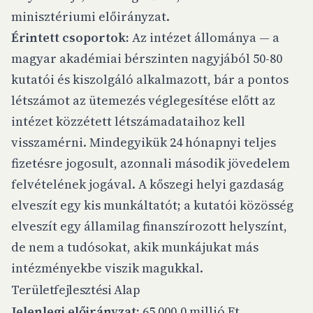
minisztériumi előirányzat.
Érintett csoportok:
Az intézet állománya — a
magyar akadémiai bérszinten nagyjából 50-80
kutatói és kiszolgáló alkalmazott, bár a pontos
létszámot az ütemezés véglegesítése előtt az
intézet közzétett létszámadataihoz kell
visszamérni. Mindegyikük 24 hónapnyi teljes
fizetésre jogosult, azonnali második jövedelem
felvételének jogával. A kőszegi helyi gazdaság
elveszít egy kis munkáltatót; a kutatói közösség
elveszít egy államilag finanszírozott helyszínt,
de nem a tudósokat, akik munkájukat más
intézményekbe viszik magukkal.
Területfejlesztési Alap
Jelenlegi előirányzat:
65 000,0 millió Ft