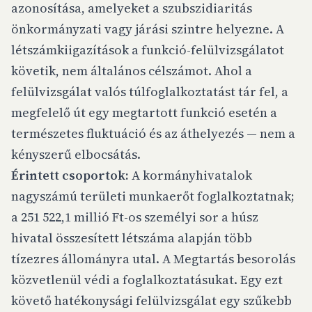
azonosítása, amelyeket a szubszidiaritás
önkormányzati vagy járási szintre helyezne. A
létszámkiigazítások a funkció-felülvizsgálatot
követik, nem általános célszámot. Ahol a
felülvizsgálat valós túlfoglalkoztatást tár fel, a
megfelelő út egy megtartott funkció esetén a
természetes fluktuáció és az áthelyezés — nem a
kényszerű elbocsátás.
Érintett csoportok:
A kormányhivatalok
nagyszámú területi munkaerőt foglalkoztatnak;
a 251 522,1 millió Ft-os személyi sor a húsz
hivatal összesített létszáma alapján több
tízezres állományra utal. A Megtartás besorolás
közvetlenül védi a foglalkoztatásukat. Egy ezt
követő hatékonysági felülvizsgálat egy szűkebb