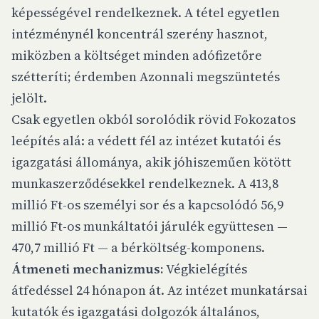
képességével rendelkeznek. A tétel egyetlen
intézménynél koncentrál szerény hasznot,
miközben a költséget minden adófizetőre
szétteríti; érdemben Azonnali megszüntetés
jelölt.
Csak egyetlen okból sorolódik rövid Fokozatos
leépítés alá: a védett fél az intézet kutatói és
igazgatási állománya, akik jóhiszeműen kötött
munkaszerződésekkel rendelkeznek. A 413,8
millió Ft-os személyi sor és a kapcsolódó 56,9
millió Ft-os munkáltatói járulék együttesen —
470,7 millió Ft — a bérköltség-komponens.
Átmeneti mechanizmus:
Végkielégítés
átfedéssel 24 hónapon át. Az intézet munkatársai
kutatók és igazgatási dolgozók általános,