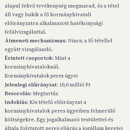
alapul fekvő tevékenység megmarad, és a tétel
áll vagy bukik a fő kormányhivatali
előirányzatra alkalmazott hatékonysági
felülvizsgálattal.
Átmeneti mechanizmus:
Nincs; a fő tétellel
együtt vizsgálandó.
Érintett csoportok:
Mint a
kormányhivataloknál.
Kormányhivatalok peres ügyei
Jelenlegi előirányzat:
10,0 millió Ft
Besorolás:
Megtartás
Indoklás:
Kis tételű előirányzat a
kormányhivatalok peres ügyeiben felmerülő
költségekre. Egy jogalkalmazó testülettel és
általa folytatott peres eljárás a jogállam keretei