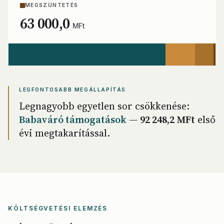
MEGSZÜNTETÉS
63 000,0
MFt
LEGFONTOSABB MEGÁLLAPÍTÁS
Legnagyobb egyetlen sor csökkenése:
Babaváró támogatások
—
92 248,2 MFt
első
évi megtakarítással.
KÖLTSÉGVETÉSI ELEMZÉS