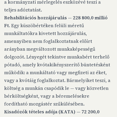
a kormányzati mérlegelés eszközévé teszi a
teljes adóztatást.
Rehabilitációs hozzájárulás — 228 800,0 millió
Ft.
Egy küszöbértéken felüli méretű
munkáltatókra kivetett hozzájárulás,
amennyiben nem foglalkoztatnak előírt
arányban megváltozott munkaképességű
dolgozót. Lényegét tekintve munkabért terhelő
pótadó, amely kvótakikényszerítő büntetésként
működik: a munkáltató vagy megfizeti az éket,
vagy a kvótáig foglalkoztat. Bármelyiket teszi, a
költség a munkán csapódik le — vagy közvetlen
bérköltségként, vagy a béremelésekre
fordítható mozgástér szűkülésében.
Kisadózók tételes adója (KATA) — 72 200,0