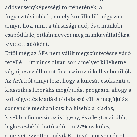
adóversenyképességi történetének; a
fogyasztási oldalt, amely körülbelül négyszer
annyit hoz, mint a társasági adó, és a munkán
csapódik le, ritkán nevezi meg munkavállalókra
kivetett adóként.
Ettől még az ÁFA nem válik megszüntetésre váró
tétellé — itt nincs olyan sor, amelyet ki lehetne
vágni, és az államot finanszírozni kell valamiből.
Az ÁFA-ból annyi lesz, hogy a
kulcsát
csökkenti a
klasszikus liberális megújulási program, ahogy a
költségvetés kiadási oldala szűkül. A megújulás
sorrendje mechanikus: ha kisebb a kiadás,
kisebb a finanszírozási igény, és a legtorzítóbb,
legkevésbé látható adó — a 27%-os kulcs,
amelyet egyetlen másik EU-tagállam sem ér el —