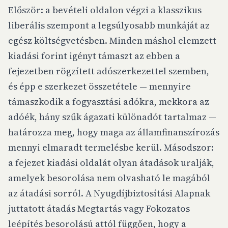
Először: a bevételi oldalon végzi a klasszikus
liberális szempont a legsúlyosabb munkáját az
egész költségvetésben. Minden máshol elemzett
kiadási forint igényt támaszt az ebben a
fejezetben rögzített adószerkezettel szemben,
és épp e szerkezet összetétele — mennyire
támaszkodik a fogyasztási adókra, mekkora az
adóék, hány szűk ágazati különadót tartalmaz —
határozza meg, hogy maga az államfinanszírozás
mennyi elmaradt termelésbe kerül. Másodszor:
a fejezet kiadási oldalát olyan átadások uralják,
amelyek besorolása nem olvasható le magából
az átadási sorról. A Nyugdíjbiztosítási Alapnak
juttatott átadás Megtartás vagy Fokozatos
leépítés besorolású attól függően, hogy a