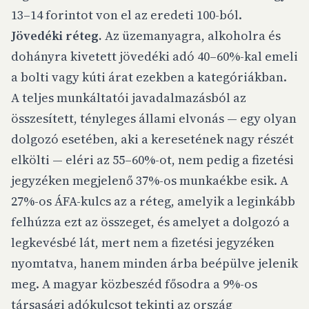
13–14 forintot von el az eredeti 100-ból.
Jövedéki réteg.
Az üzemanyagra, alkoholra és
dohányra kivetett jövedéki adó 40–60%-kal emeli
a bolti vagy kúti árat ezekben a kategóriákban.
A teljes munkáltatói javadalmazásból az
összesített, tényleges állami elvonás — egy olyan
dolgozó esetében, aki a keresetének nagy részét
elkölti — eléri az 55–60%-ot, nem pedig a fizetési
jegyzéken megjelenő 37%-os munkaékbe esik. A
27%-os ÁFA-kulcs az a réteg, amelyik a leginkább
felhúzza ezt az összeget, és amelyet a dolgozó a
legkevésbé lát, mert nem a fizetési jegyzéken
nyomtatva, hanem minden árba beépülve jelenik
meg. A magyar közbeszéd fősodra a 9%-os
társasági adókulcsot tekinti az ország