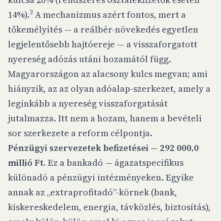
2
14%).
A mechanizmus azért fontos, mert a
tőkemélyítés — a reálbér-növekedés egyetlen
legjelentősebb hajtóereje — a
visszaforgatott
nyereség adózás utáni hozamától függ.
Magyarországon az alacsony kulcs megvan; ami
hiányzik, az az olyan adóalap-szerkezet, amely a
leginkább a nyereség visszaforgatását
jutalmazza. Itt nem a hozam, hanem a bevételi
sor szerkezete a reform célpontja.
Pénzügyi szervezetek befizetései — 292 000,0
millió Ft.
Ez a bankadó — ágazatspecifikus
különadó a pénzügyi intézményeken. Egyike
annak az „extraprofitadó”-körnek (bank,
kiskereskedelem, energia, távközlés, biztosítás),