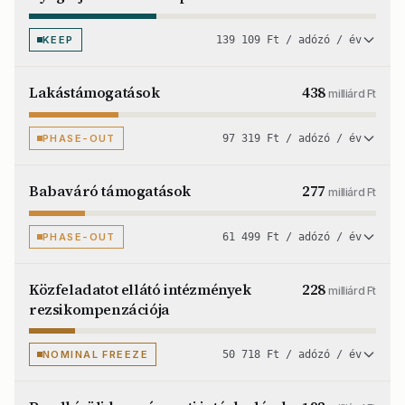
KEEP
139 109 Ft / adózó / év
Lakástámogatások
438
milliárd Ft
PHASE-OUT
97 319 Ft / adózó / év
Babaváró támogatások
277
milliárd Ft
PHASE-OUT
61 499 Ft / adózó / év
Közfeladatot ellátó intézmények
228
milliárd Ft
rezsikompenzációja
NOMINAL FREEZE
50 718 Ft / adózó / év