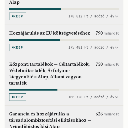
Alap
KEEP
178 812 Ft / adózó / év
Hozzájárulás az EU költségvetéséhez
790
milliárd Ft
KEEP
175 481 Ft / adózó / év
Központi tartalékok — Céltartalékok,
750
milliárd Ft
Védelmi tartalék, Árfolyam-
kiegyenlítési Alap, állami vagyon
tartalék
KEEP
166 728 Ft / adózó / év
Garancia és hozzájárulás a
626
milliárd Ft
társadalombiztosítási ellátásokhoz —
Nyugdíjbiztosítási Alap