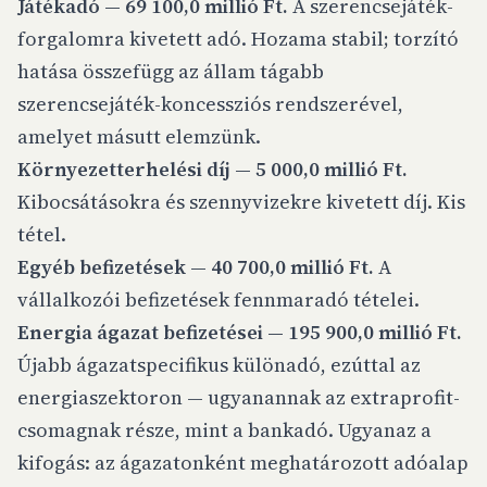
Játékadó — 69 100,0 millió Ft.
A szerencsejáték-
forgalomra kivetett adó. Hozama stabil; torzító
hatása összefügg az állam tágabb
szerencsejáték-koncessziós rendszerével,
amelyet másutt elemzünk.
Környezetterhelési díj — 5 000,0 millió Ft.
Kibocsátásokra és szennyvizekre kivetett díj. Kis
tétel.
Egyéb befizetések — 40 700,0 millió Ft.
A
vállalkozói befizetések fennmaradó tételei.
Energia ágazat befizetései — 195 900,0 millió Ft.
Újabb ágazatspecifikus különadó, ezúttal az
energiaszektoron — ugyanannak az extraprofit-
csomagnak része, mint a bankadó. Ugyanaz a
kifogás: az ágazatonként meghatározott adóalap