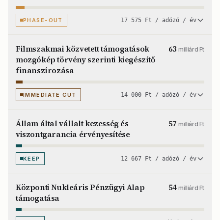
PHASE-OUT
17 575 Ft / adózó / év
Filmszakmai közvetett támogatások
63
milliárd Ft
mozgókép törvény szerinti kiegészítő
finanszírozása
IMMEDIATE CUT
14 000 Ft / adózó / év
Állam által vállalt kezesség és
57
milliárd Ft
viszontgarancia érvényesítése
KEEP
12 667 Ft / adózó / év
Központi Nukleáris Pénzügyi Alap
54
milliárd Ft
támogatása