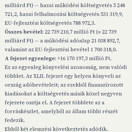
milliárd Ft) — hazai működési költségvetés 5 248
721,2, hazai felhalmozási költségvetés 531 319,9,
EU-fejlesztési költségvetés 788 972,3.
Összes bevétel:
22 739 210,7 millió Ft (≈ 22 739
milliárd Ft) — a működési adóalap 21 038 892,7,
valamint az EU-fejlesztési bevétel 1 700 318,0.
A fejezet egyenlege:
+16 170 197,3 millió Ft.
Ez az egyenleg könyvelési azonosság, nem valódi
többlet. Az XLII. fejezet egy helyen könyveli az
ország adóbevételeit; az ezekből finanszírozott
kiadásokat a költségvetés másik közel negyven
fejezete osztja el. A fejezet többlete az a
forráskészlet, amelyből az állam többi részét
fedezik.
Ebből két elemzési következtetés adódik.