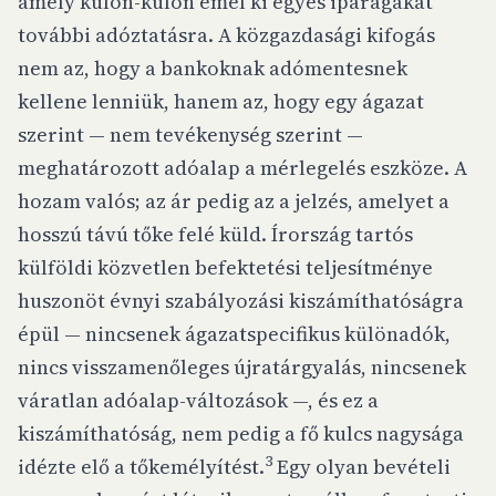
amely külön-külön emel ki egyes iparágakat
további adóztatásra. A közgazdasági kifogás
nem az, hogy a bankoknak adómentesnek
kellene lenniük, hanem az, hogy egy ágazat
szerint — nem tevékenység szerint —
meghatározott adóalap a mérlegelés eszköze. A
hozam valós; az ár pedig az a jelzés, amelyet a
hosszú távú tőke felé küld. Írország tartós
külföldi közvetlen befektetési teljesítménye
huszonöt évnyi szabályozási kiszámíthatóságra
épül — nincsenek ágazatspecifikus különadók,
nincs visszamenőleges újratárgyalás, nincsenek
váratlan adóalap-változások —, és ez a
kiszámíthatóság, nem pedig a fő kulcs nagysága
3
idézte elő a tőkemélyítést.
Egy olyan bevételi