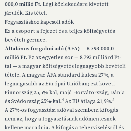
000,0 millió Ft.
Légi közlekedésre kivetett
járulék. Kis tétel.
Fogyasztáshoz kapcsolt adók
Ez a csoport a fejezet és a teljes költségvetés
bevételi gerince.
Általános forgalmi adó (ÁFA) — 8 793 000,0
millió Ft.
Ez az egyetlen sor — 8 793 milliárd Ft-
tal — a magyar költségvetés legnagyobb bevételi
tétele. A magyar ÁFA standard kulcsa 27%, a
legmagasabb az Európai Unióban; ezt követi
Finnország 25,5%-kal, majd Horvátország, Dánia
4
5
és Svédország 25%-kal.
Az EU átlaga 21,9%.
A 27%-os fogyasztási adóval szembeni kifogás
nem az, hogy a fogyasztásnak adómentesnek
kellene maradnia. A kifogás a
teherviselésről és