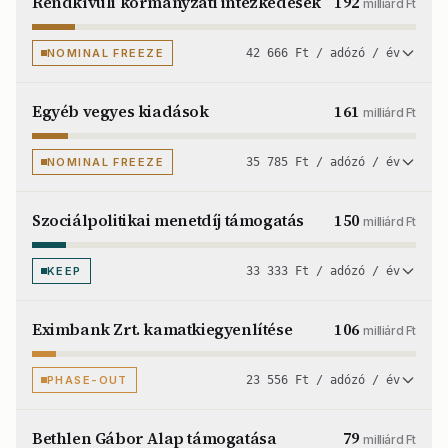
Rendkívüli kormányzati intézkedések
192
milliárd Ft
NOMINAL FREEZE
42 666 Ft / adózó / év
Egyéb vegyes kiadások
161
milliárd Ft
NOMINAL FREEZE
35 785 Ft / adózó / év
Szociálpolitikai menetdíj támogatás
150
milliárd Ft
KEEP
33 333 Ft / adózó / év
Eximbank Zrt. kamatkiegyenlítése
106
milliárd Ft
PHASE-OUT
23 556 Ft / adózó / év
Bethlen Gábor Alap támogatása
79
milliárd Ft