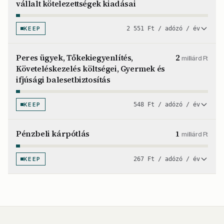
vállalt kötelezettségek kiadásai
KEEP
2 551 Ft / adózó / év
Peres ügyek, Tőkekiegyenlítés,
2
milliárd Ft
Követeléskezelés költségei, Gyermek és
ifjúsági balesetbiztosítás
KEEP
548 Ft / adózó / év
Pénzbeli kárpótlás
1
milliárd Ft
KEEP
267 Ft / adózó / év