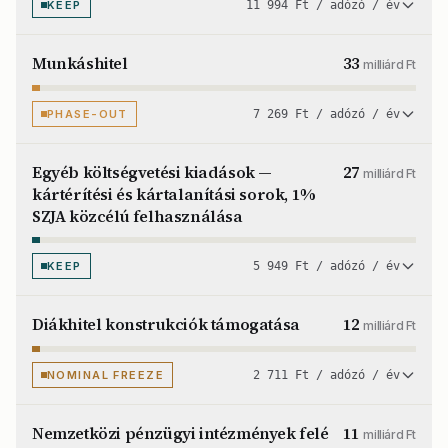
KEEP
11 994 Ft / adózó / év
Munkáshitel
33
milliárd Ft
PHASE-OUT
7 269 Ft / adózó / év
Egyéb költségvetési kiadások —
27
milliárd Ft
kártérítési és kártalanítási sorok, 1%
SZJA közcélú felhasználása
KEEP
5 949 Ft / adózó / év
Diákhitel konstrukciók támogatása
12
milliárd Ft
NOMINAL FREEZE
2 711 Ft / adózó / év
Nemzetközi pénzügyi intézmények felé
11
milliárd Ft