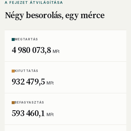
A FEJEZET ÁTVILÁGÍTÁSA
Négy besorolás, egy mérce
MEGTARTÁS
4 980 073,8
MFt
KIFUTTATÁS
932 479,5
MFt
BEFAGYASZTÁS
593 460,1
MFt