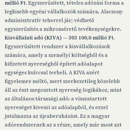
millió Ft.
Egyszerűsített, tételes adózási forma a
legkisebb egyéni vállalkozók számára. Alacsony
adminisztratív teherrel jár; védhető
egyszerűsítés a mikroméretű tevékenységekre.
Kisvállalati adó (KIVA) — 303 100,0 millió Ft.
Egyszerűsített rendszer a kisvállalkozások
számára, amely a személyi költségből és a
kifizetett nyereségből épített adóalapot
egységes kulccsal terheli. A KIVA azért
figyelemre méltó, mert szerkezetileg
közelebb
áll az észt megosztott nyereség-logikához, mint
az általános társasági adó: a visszatartott
nyereséget kiveszi az adóalapból, és ezzel
jutalmazza az újraberuházást. Ez a magyar
adórendszernek az a része, amely már most azt