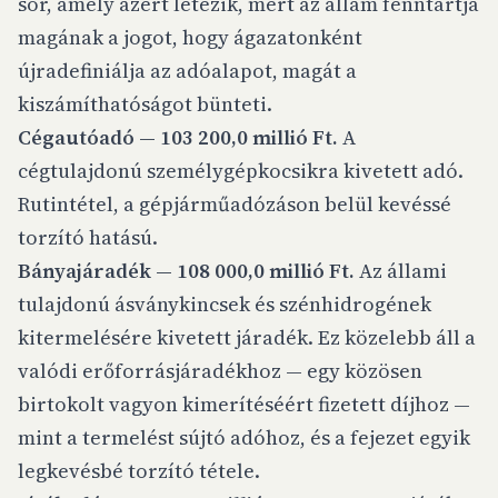
sor, amely azért létezik, mert az állam fenntartja
magának a jogot, hogy ágazatonként
újradefiniálja az adóalapot, magát a
kiszámíthatóságot bünteti.
Cégautóadó — 103 200,0 millió Ft.
A
cégtulajdonú személygépkocsikra kivetett adó.
Rutintétel, a gépjárműadózáson belül kevéssé
torzító hatású.
Bányajáradék — 108 000,0 millió Ft.
Az állami
tulajdonú ásványkincsek és szénhidrogének
kitermelésére kivetett járadék. Ez közelebb áll a
valódi erőforrásjáradékhoz — egy közösen
birtokolt vagyon kimerítéséért fizetett díjhoz —
mint a termelést sújtó adóhoz, és a fejezet egyik
legkevésbé torzító tétele.