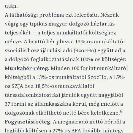
után.
A láthatósági probléma ezt felerősíti. Nézzük
végig egy tipikus magyar dolgozó háztartás
teljes ékét — a teljes munkáltatói költséghez
mérve. A bruttó bér plusz a 13%-os munkáltatói
szociális hozzájárulási adó (SzocHo) együtt adja
a dolgozó foglalkoztatásának 100%-os költségét:
Munkabér-réteg.
Minden 100 forint munkáltatói
költségből a 13%-os munkáltatói SzocHo, a 15%-
os SZJA és a 18,5%-os munkavállalói
társadalombiztosítási járulék együtt nagyjából
37 forint az államkasszába kerül, még mielőtt a
6
dolgozónak elkölthető nettó bére keletkezne.
Fogyasztási réteg.
A megmaradó nettó bérből a
legtöbb költésen a 27%-os ÁFA további mintegy