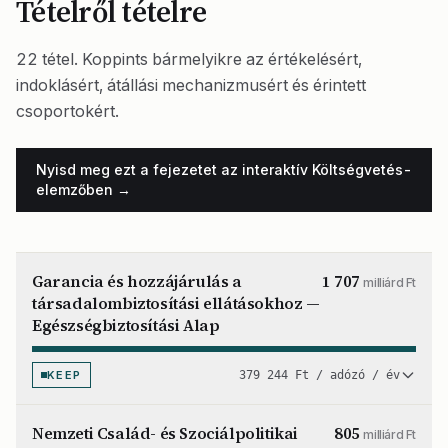
Tételről tételre
22 tétel. Koppints bármelyikre az értékelésért,
indoklásért, átállási mechanizmusért és érintett
csoportokért.
Nyisd meg ezt a fejezetet az interaktív Költségvetés-
elemzőben →
Garancia és hozzájárulás a
1 707
milliárd Ft
társadalombiztosítási ellátásokhoz —
Egészségbiztosítási Alap
KEEP
379 244 Ft / adózó / év
Nemzeti Család- és Szociálpolitikai
805
milliárd Ft