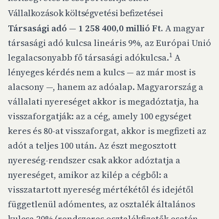
Vállalkozások költségvetési befizetései
Társasági adó — 1 258 400,0 millió Ft.
A magyar
társasági adó kulcsa lineáris 9%, az Európai Unió
1
legalacsonyabb fő társasági adókulcsa.
A
lényeges kérdés nem a kulcs — az már most is
alacsony —, hanem az
adóalap
. Magyarország a
vállalati nyereséget akkor is megadóztatja, ha
visszaforgatják: az a cég, amely 100 egységet
keres és 80-at visszaforgat, akkor is megfizeti az
adót a teljes 100 után. Az észt megosztott
nyereség-rendszer csak akkor adóztatja a
nyereséget, amikor az kilép a cégből: a
visszatartott nyereség mértékétől és idejétől
függetlenül adómentes, az osztalék általános
kulcsa 20% (rendszeres osztalékfizetők esetén