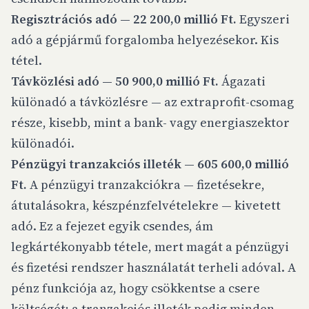
Regisztrációs adó — 22 200,0 millió Ft.
Egyszeri
adó a gépjármű forgalomba helyezésekor. Kis
tétel.
Távközlési adó — 50 900,0 millió Ft.
Ágazati
különadó a távközlésre — az extraprofit-csomag
része, kisebb, mint a bank- vagy energiaszektor
különadói.
Pénzügyi tranzakciós illeték — 605 600,0 millió
Ft.
A pénzügyi tranzakciókra — fizetésekre,
átutalásokra, készpénzfelvételekre — kivetett
adó. Ez a fejezet egyik csendes, ám
legkártékonyabb tétele, mert magát a pénzügyi
és fizetési rendszer használatát terheli adóval. A
pénz funkciója az, hogy csökkentse a csere
költségét; a tranzakciós illeték pedig minden