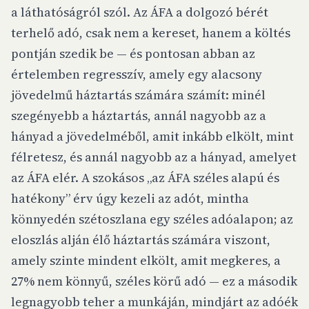
a láthatóságról
szól. Az ÁFA a dolgozó bérét
terhelő adó, csak nem a kereset, hanem a költés
pontján szedik be — és pontosan abban az
értelemben regresszív, amely egy alacsony
jövedelmű háztartás számára számít: minél
szegényebb a háztartás, annál nagyobb az a
hányad a jövedelméből, amit inkább elkölt, mint
félretesz, és annál nagyobb az a hányad, amelyet
az ÁFA elér. A szokásos „az ÁFA széles alapú és
hatékony” érv úgy kezeli az adót, mintha
könnyedén szétoszlana egy széles adóalapon; az
eloszlás alján élő háztartás számára viszont,
amely szinte mindent elkölt, amit megkeres, a
27% nem könnyű, széles körű adó — ez a második
legnagyobb teher a munkáján, mindjárt az adóék