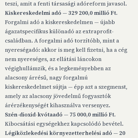
teszi, amit a fenti társasági adóreform javasol.
Kiskereskedelmi adó — 329 200,0 millió Ft.
Forgalmi adó a kiskereskedelmen — újabb
ágazatspecifikus különadó az extraprofit-
családban. A forgalmi adó torzítóbb, mint a
nyereségadó: akkor is meg kell fizetni, ha a cég
nem nyereséges, az ellátási láncokon
végighullámzik, és a legkeményebben az
alacsony árrésű, nagy forgalmú
kiskereskedelmet sújtja — épp azt a szegmenst,
amely az alacsony jövedelmű fogyasztók
árérzékenységét kihasználva versenyez.
Szén-dioxid-kvótaadó — 75 000,0 millió Ft.
Kibocsátási egységekhez kapcsolódó bevétel.
Légiközlekedési környezetterhelési adó — 20