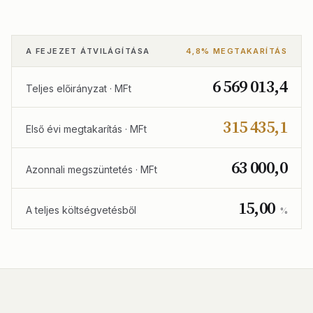
A FEJEZET ÁTVILÁGÍTÁSA
4,8% MEGTAKARÍTÁS
6 569 013,4
Teljes előirányzat · MFt
315 435,1
Első évi megtakarítás · MFt
63 000,0
Azonnali megszüntetés · MFt
15,00
A teljes költségvetésből
%