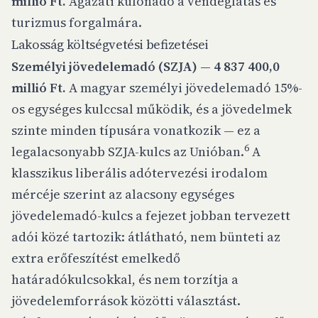
millió Ft.
Ágazati különadó a vendéglátás és
turizmus forgalmára.
Lakosság költségvetési befizetései
Személyi jövedelemadó (SZJA) — 4 837 400,0
millió Ft.
A magyar személyi jövedelemadó 15%-
os egységes kulccsal működik, és a jövedelmek
szinte minden típusára vonatkozik — ez a
6
legalacsonyabb SZJA-kulcs az Unióban.
A
klasszikus liberális adótervezési irodalom
mércéje szerint az alacsony egységes
jövedelemadó-kulcs a fejezet
jobban tervezett
adói közé tartozik: átlátható, nem bünteti az
extra erőfeszítést emelkedő
határadókulcsokkal, és nem torzítja a
jövedelemforrások közötti választást.