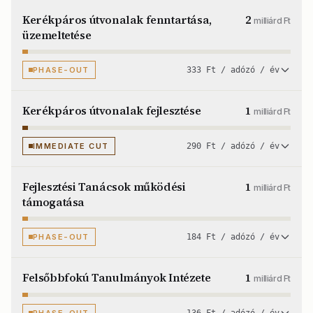
Kerékpáros útvonalak fenntartása,
2
milliárd Ft
üzemeltetése
PHASE-OUT
333 Ft / adózó / év
Kerékpáros útvonalak fejlesztése
1
milliárd Ft
IMMEDIATE CUT
290 Ft / adózó / év
Fejlesztési Tanácsok működési
1
milliárd Ft
támogatása
PHASE-OUT
184 Ft / adózó / év
Felsőbbfokú Tanulmányok Intézete
1
milliárd Ft