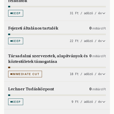
feladatok
KEEP
31 Ft / adózó / év
Fejezeti általános tartalék
0
milliárd Ft
KEEP
22 Ft / adózó / év
Társadalmi szervezetek, alapítványok és
0
milliárd Ft
köztestületek támogatása
IMMEDIATE CUT
18 Ft / adózó / év
Lechner Tudásközpont
0
milliárd Ft
KEEP
9 Ft / adózó / év