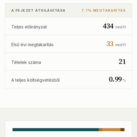
A FEJEZET ÁTVILÁGÍTÁSA
7.7% MEGTAKARÍTÁS
434
Teljes előirányzat
mrd Ft
33
Első évi megtakarítás
mrd Ft
21
Tételek száma
0.99
A teljes költségvetésből
%