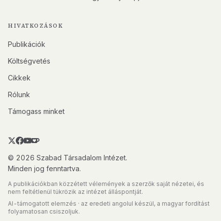
HIVATKOZÁSOK
Publikációk
Költségvetés
Cikkek
Rólunk
Támogass minket
© 2026 Szabad Társadalom Intézet.
Minden jog fenntartva.
A publikációkban közzétett vélemények a szerzők saját nézetei, és
nem feltétlenül tükrözik az intézet álláspontját.
AI-támogatott elemzés · az eredeti angolul készül, a magyar fordítást
folyamatosan csiszoljuk.