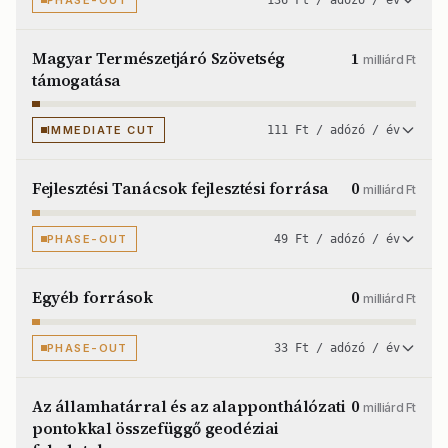
PHASE-OUT
136 Ft / adózó / év
Magyar Természetjáró Szövetség
1
milliárd Ft
támogatása
IMMEDIATE CUT
111 Ft / adózó / év
Fejlesztési Tanácsok fejlesztési forrása
0
milliárd Ft
PHASE-OUT
49 Ft / adózó / év
Egyéb források
0
milliárd Ft
PHASE-OUT
33 Ft / adózó / év
Az államhatárral és az alapponthálózati
0
milliárd Ft
pontokkal összefüggő geodéziai