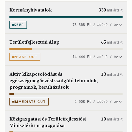
Kormányhivatalok
330
milliárd Ft
KEEP
73 368 Ft / adózó / év
Területfejlesztési Alap
65
milliárd Ft
PHASE-OUT
14 444 Ft / adózó / év
Aktív kikapcsolódást és
13
milliárd Ft
egészségmegőrzést szolgáló feladatok,
programok, beruházások
IMMEDIATE CUT
2 908 Ft / adózó / év
Közigazgatási és Területfejlesztési
10
milliárd Ft
Minisztérium igazgatása