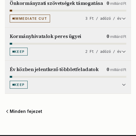
Önkormányzati szövetségek támogatása
0
milliárd Ft
IMMEDIATE CUT
3 Ft / adózó / év
Kormányhivatalok peres ügyei
0
milliárd Ft
KEEP
2 Ft / adózó / év
Év közben jelentkező többletfeladatok
0
milliárd Ft
KEEP
Minden fejezet