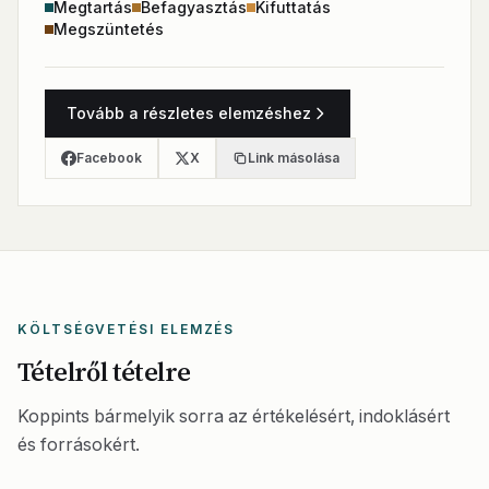
Megtartás
Befagyasztás
Kifuttatás
Megszüntetés
Tovább a részletes elemzéshez
Facebook
X
Link másolása
KÖLTSÉGVETÉSI ELEMZÉS
Tételről tételre
Koppints bármelyik sorra az értékelésért, indoklásért
és forrásokért.