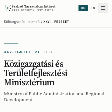
Szabad Társadalom Intézet
HU
EN
FREE SOCIETY INSTITUTE
Költségvetés-elemző
XXV. FEJEZET
XXV. FEJEZET · 21 TÉTEL
Közigazgatási és
Területfejlesztési
Minisztérium
Ministry of Public Administration and Regional
Development