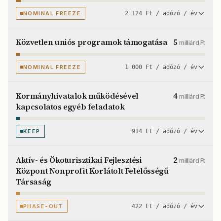
NOMINAL FREEZE
2 124 Ft / adózó / év
Közvetlen uniós programok támogatása
5
milliárd Ft
NOMINAL FREEZE
1 000 Ft / adózó / év
Kormányhivatalok működésével
4
milliárd Ft
kapcsolatos egyéb feladatok
KEEP
914 Ft / adózó / év
Aktív- és Ökoturisztikai Fejlesztési
2
milliárd Ft
Központ Nonprofit Korlátolt Felelősségű
Társaság
PHASE-OUT
422 Ft / adózó / év