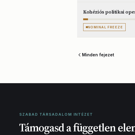
Kohéziós politikai ope
NOMINAL FREEZE
Minden fejezet
SZABAD TÁRSADALOM INTÉZET
Támogasd a független ele