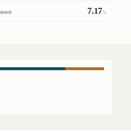
7.17
tésből
%