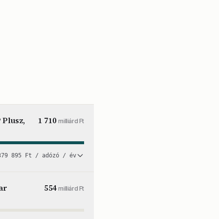
 Plusz,
1 710
milliárd Ft
379 895 Ft / adózó / év
ar
554
milliárd Ft