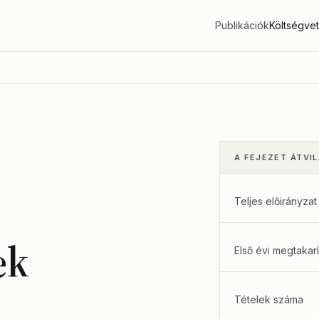
Publikációk
Költségve
A FEJEZET ÁTVI
Teljes előirányzat
ek
Első évi megtakarí
Tételek száma