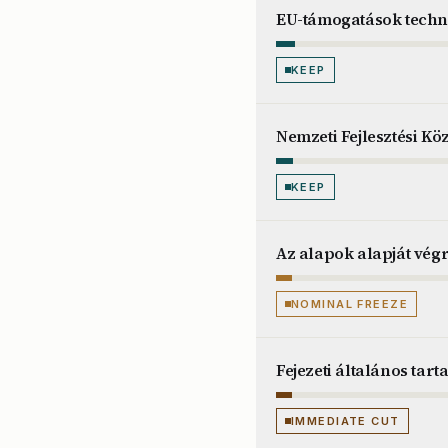
EU-támogatások techni
KEEP
Nemzeti Fejlesztési Kö
KEEP
Az alapok alapját végr
NOMINAL FREEZE
Fejezeti általános tart
IMMEDIATE CUT