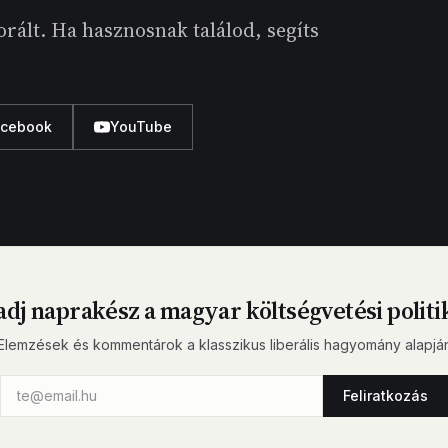
rált. Ha hasznosnak találod, segíts
acebook
YouTube
dj naprakész a magyar költségvetési politi
Elemzések és kommentárok a klasszikus liberális hagyomány alapjá
Feliratkozás