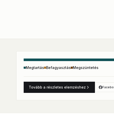
Megtartás
Befagyasztás
Megszüntetés
Tovább a részletes elemzéshez
Facebo