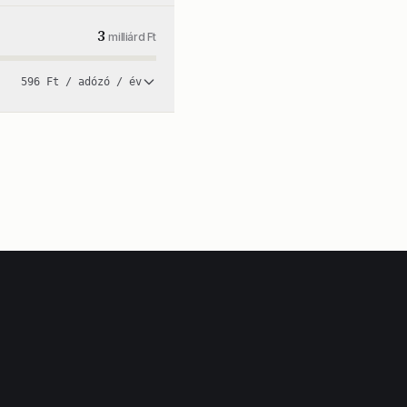
3
milliárd Ft
596 Ft / adózó / év