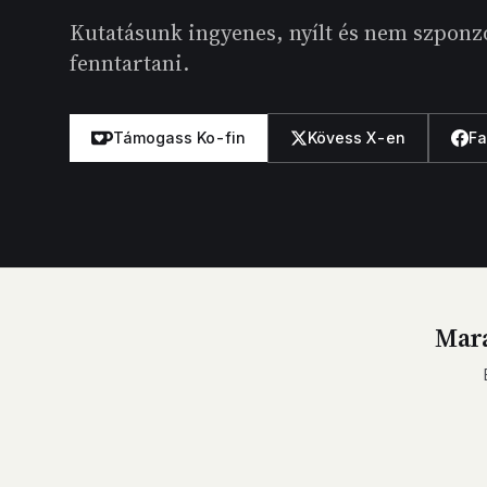
Kutatásunk ingyenes, nyílt és nem szponzo
fenntartani.
Támogass Ko-fin
Kövess X-en
F
Mara