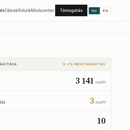
tés
Cikkek
Rólunk
Módszertan
Támogatás
HU
EN
LÁGÍTÁSA
0.1% MEGTAKARÍTÁS
3 141
mrd Ft
3
tás
mrd Ft
10