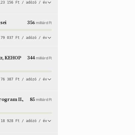
123 156 Ft / adózó / év
sei
356
milliárd Ft
79 037 Ft / adózó / év
sz, KEHOP
344
milliárd Ft
76 387 Ft / adózó / év
ogram II.,
85
milliárd Ft
18 928 Ft / adózó / év