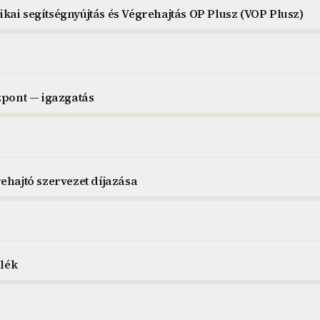
kai segítségnyújtás és Végrehajtás OP Plusz (VOP Plusz)
zpont — igazgatás
ehajtó szervezet díjazása
alék