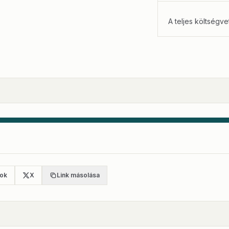
A teljes költségve
ok
X
Link másolása