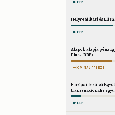
KEEP
Helyreállítási és Elle
KEEP
Alapok alapja pénzüg
Plusz, RRF)
NOMINAL FREEZE
Európai Területi Együ
transznacionális egy
KEEP