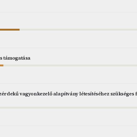
ás támogatása
özérdekű vagyonkezelő alapítvány létesítéséhez szükséges 