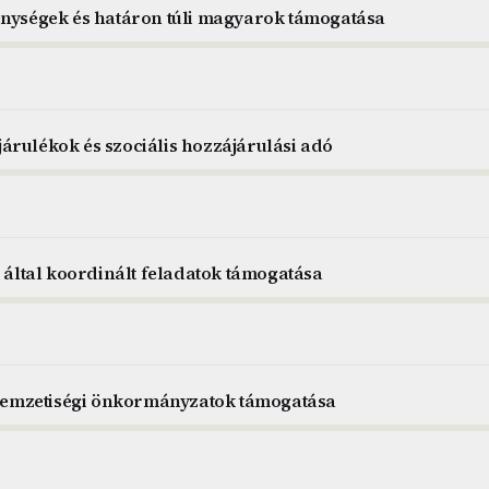
enységek és határon túli magyarok támogatása
árulékok és szociális hozzájárulási adó
i által koordinált feladatok támogatása
i nemzetiségi önkormányzatok támogatása