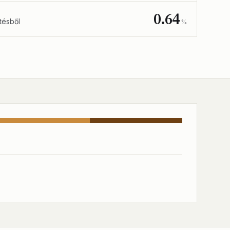
0.64
tésből
%