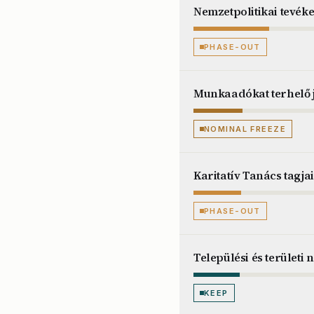
Nemzetpolitikai tevék
PHASE-OUT
Munkaadókat terhelő j
NOMINAL FREEZE
Karitatív Tanács tagja
PHASE-OUT
Települési és terület
KEEP