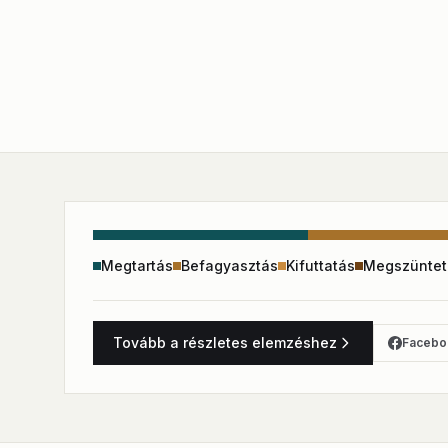
Megtartás
Befagyasztás
Kifuttatás
Megszüntet
Tovább a részletes elemzéshez
Facebo