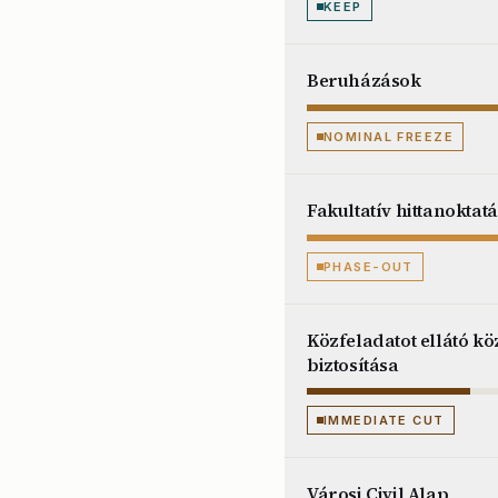
KEEP
Beruházások
NOMINAL FREEZE
Fakultatív hittanoktat
PHASE-OUT
Közfeladatot ellátó k
biztosítása
IMMEDIATE CUT
Városi Civil Alap