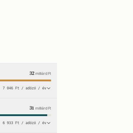
32
milliárd Ft
7 046 Ft / adózó / év
31
milliárd Ft
6 933 Ft / adózó / év