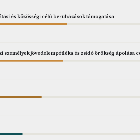
átási és közösségi célú beruházások támogatása
i személyek jövedelempótléka és zsidó örökség ápolása c