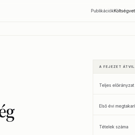
Publikációk
Költségve
A FEJEZET ÁTVI
Teljes előirányzat
ég
Első évi megtakarí
Tételek száma