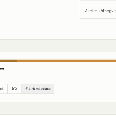
A teljes költségve
és
ok
X
Link másolása