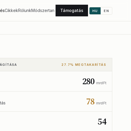
tés
Cikkek
Rólunk
Módszertan
Támogatás
HU
EN
LÁGÍTÁSA
27.7% MEGTAKARÍTÁS
280
mrd Ft
78
tás
mrd Ft
54