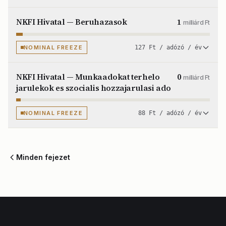
NKFI Hivatal — Beruhazasok
1
milliárd Ft
NOMINAL FREEZE
127 Ft / adózó / év
NKFI Hivatal — Munkaadokat terhelo
0
milliárd Ft
jarulekok es szocialis hozzajarulasi ado
NOMINAL FREEZE
88 Ft / adózó / év
Minden fejezet