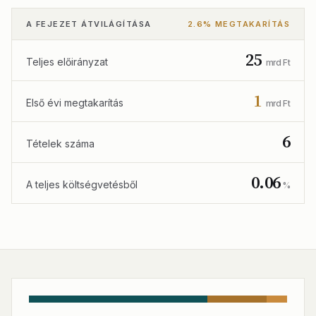
A FEJEZET ÁTVILÁGÍTÁSA
2.6% MEGTAKARÍTÁS
25
Teljes előirányzat
mrd Ft
1
Első évi megtakarítás
mrd Ft
6
Tételek száma
0.06
A teljes költségvetésből
%