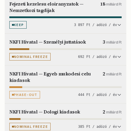
Fejezeti kezelesu eloiranyzatok —
18
milliárd Ft
Nemzetkozi tagdijak
KEEP
3 897 Ft / adózó / év
NKFI Hivatal — Személyi juttatások
3
milliárd Ft
NOMINAL FREEZE
692 Ft / adózó / év
NKFI Hivatal — Egyeb mukodesi celu
2
milliárd Ft
kiadasok
PHASE-OUT
444 Ft / adózó / év
NKFI Hivatal — Dologi kiadasok
2
milliárd Ft
NOMINAL FREEZE
385 Ft / adózó / év