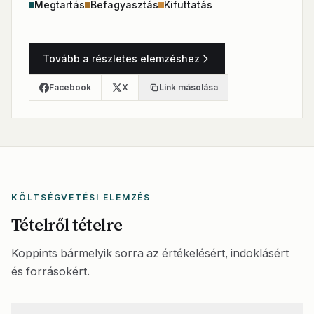
Megtartás
Befagyasztás
Kifuttatás
Tovább a részletes elemzéshez
Facebook
X
Link másolása
KÖLTSÉGVETÉSI ELEMZÉS
Tételről tételre
Koppints bármelyik sorra az értékelésért, indoklásért
és forrásokért.