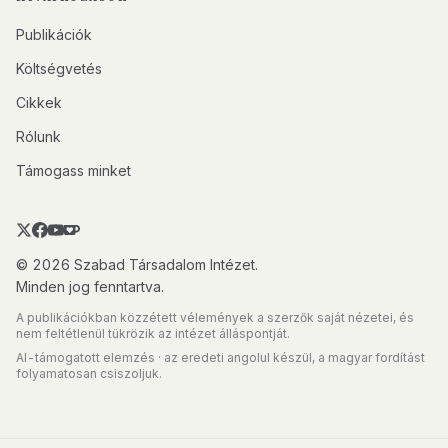
Publikációk
Költségvetés
Cikkek
Rólunk
Támogass minket
© 2026 Szabad Társadalom Intézet.
Minden jog fenntartva.
A publikációkban közzétett vélemények a szerzők saját nézetei, és
nem feltétlenül tükrözik az intézet álláspontját.
AI-támogatott elemzés · az eredeti angolul készül, a magyar fordítást
folyamatosan csiszoljuk.