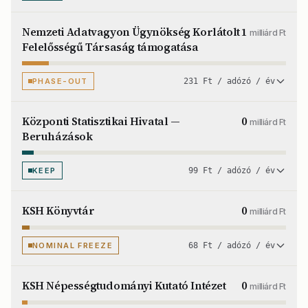
Nemzeti Adatvagyon Ügynökség Korlátolt
1
milliárd Ft
Felelősségű Társaság támogatása
PHASE-OUT
231 Ft / adózó / év
Központi Statisztikai Hivatal —
0
milliárd Ft
Beruházások
KEEP
99 Ft / adózó / év
KSH Könyvtár
0
milliárd Ft
NOMINAL FREEZE
68 Ft / adózó / év
KSH Népességtudományi Kutató Intézet
0
milliárd Ft