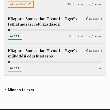
PHASE-OUT
35 Ft / adózó / év
Központi Statisztikai Hivatal — Egyéb
0
milliárd Ft
felhalmozási célú kiadások
KEEP
3 Ft / adózó / év
Központi Statisztikai Hivatal — Egyéb
0
milliárd Ft
működési célú kiadások
KEEP
Minden fejezet