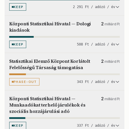
KEEP
2 291 Ft / adózó / év
Központi Statisztikai Hivatal — Dologi
2
milliárd Ft
kiadások
KEEP
508 Ft / adózó / év
Statisztikai Elemző Központ Korlátolt
2
milliárd Ft
Felelősségű Társaság támogatása
PHASE-OUT
343 Ft / adózó / év
Központi Statisztikai Hivatal —
2
milliárd Ft
Munkaadókat terhelő járulékok és
szociális hozzájárulási adó
KEEP
337 Ft / adózó / év