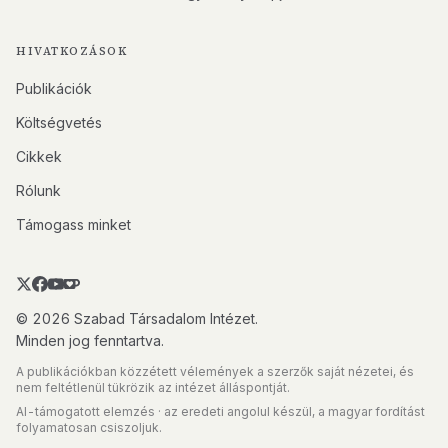
HIVATKOZÁSOK
Publikációk
Költségvetés
Cikkek
Rólunk
Támogass minket
© 2026 Szabad Társadalom Intézet.
Minden jog fenntartva.
A publikációkban közzétett vélemények a szerzők saját nézetei, és
nem feltétlenül tükrözik az intézet álláspontját.
AI-támogatott elemzés · az eredeti angolul készül, a magyar fordítást
folyamatosan csiszoljuk.