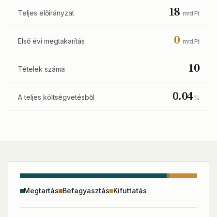
18
Teljes előirányzat
mrd Ft
0
Első évi megtakarítás
mrd Ft
10
Tételek száma
0.04
A teljes költségvetésből
%
Megtartás
Befagyasztás
Kifuttatás