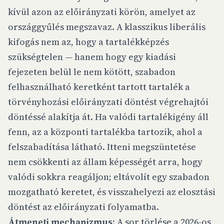
kívül azon az előirányzati körön, amelyet az
országgyűlés megszavaz. A klasszikus liberális
kifogás nem az, hogy a tartalékképzés
szükségtelen — hanem hogy egy kiadási
fejezeten belül le nem kötött, szabadon
felhasználható keretként tartott tartalék a
törvényhozási előirányzati döntést végrehajtói
döntéssé alakítja át. Ha valódi tartalékigény áll
fenn, az a központi tartalékba tartozik, ahol a
felszabadítása látható. Itteni megszüntetése
nem csökkenti az állam képességét arra, hogy
valódi sokkra reagáljon; eltávolít egy szabadon
mozgatható keretet, és visszahelyezi az elosztási
döntést az előirányzati folyamatba.
Átmeneti mechanizmus:
A sor törlése a 2026-os