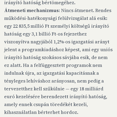
irányító hatóság bértömegéhez.
Átmeneti mechanizmus:
Nincs átmenet. Rendes
működési-hatékonysági felülvizsgálat alá esik:
egy 22 835,5 millió Ft személyi költségű irányító
hatóság egy 3,1 billió Ft-os fejezethez
viszonyítva nagyjából 1,2%-os igazgatási arányt
jelent a programkiadáshoz képest, ami egy uniós
irányító hatóság szokásos sávjába esik, de nem
ez alatt. Ha a felfüggesztett programok nem
indulnak újra, az igazgatási kapacitásnak a
tényleges lehíváshoz arányosan, nem pedig a
tervezetthez kell szűkülnie — egy 18 milliárd
euró kezelésére berendezett irányító hatóság,
amely ennek csupán töredékét kezeli,
kihasználatlan bérterhet hordoz.