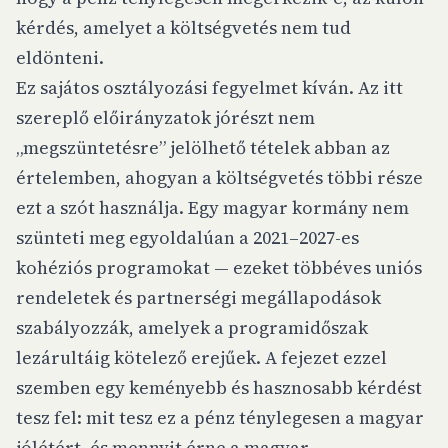
kérdés, amelyet a költségvetés nem tud
eldönteni.
Ez sajátos osztályozási fegyelmet kíván. Az itt
szereplő előirányzatok jórészt nem
„megszüntetésre” jelölhető tételek abban az
értelemben, ahogyan a költségvetés többi része
ezt a szót használja. Egy magyar kormány nem
szünteti meg egyoldalúan a 2021–2027-es
kohéziós programokat — ezeket többéves uniós
rendeletek és partnerségi megállapodások
szabályozzák, amelyek a programidőszak
lezárultáig kötelező erejűek. A fejezet ezzel
szemben egy keményebb és hasznosabb kérdést
tesz fel: mit tesz ez a pénz ténylegesen a magyar
jólétért, és mennyit érne a magyar