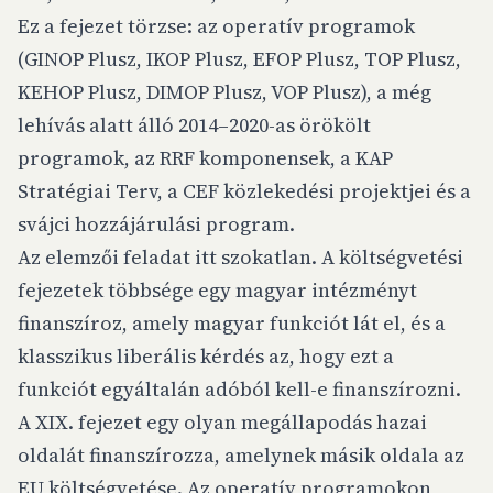
Ez a fejezet törzse: az operatív programok
(GINOP Plusz, IKOP Plusz, EFOP Plusz, TOP Plusz,
KEHOP Plusz, DIMOP Plusz, VOP Plusz), a még
lehívás alatt álló 2014–2020-as örökölt
programok, az RRF komponensek, a KAP
Stratégiai Terv, a CEF közlekedési projektjei és a
svájci hozzájárulási program.
Az elemzői feladat itt szokatlan. A költségvetési
fejezetek többsége egy magyar intézményt
finanszíroz, amely magyar funkciót lát el, és a
klasszikus liberális kérdés az, hogy ezt a
funkciót egyáltalán adóból kell-e finanszírozni.
A XIX. fejezet
egy olyan megállapodás hazai
oldalát
finanszírozza,
amelynek másik oldala az
EU költségvetése
. Az operatív programokon