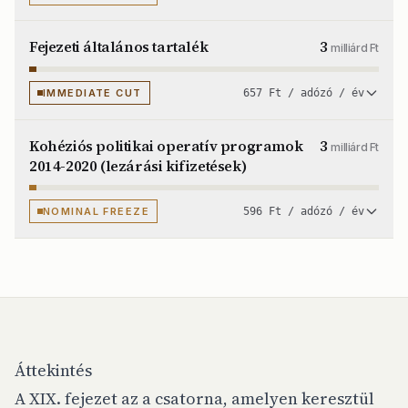
Fejezeti általános tartalék
3
milliárd Ft
IMMEDIATE CUT
657 Ft / adózó / év
Kohéziós politikai operatív programok
3
milliárd Ft
2014-2020 (lezárási kifizetések)
NOMINAL FREEZE
596 Ft / adózó / év
Áttekintés
A XIX. fejezet az a csatorna, amelyen keresztül