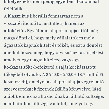
kihelyezhető, nem pedig egyetlen alkalommal
felélődik.
A klasszikus liberális fenntartás nem a
visszatérítendő formát illeti, hanem az
allokációt. Egy állami alapok alapja attól még
maga dönti el, hogy mely vállalatok és mely
ágazatok kapnak hitelt és tőkét, és ezt a döntést
anélkül hozza meg, hogy olvasná azt az árjelzést,
amelyet egy magánhitelező vagy egy
kockázatitőke-befektető a saját kockáztatott
tőkéjéből olvas ki. A 8 940,0 + 250,0 + 18,7 millió Ft
kezelési díj, amelyet az alapok alapja végrehajtó
szervezeteknek fizetnek (külön könyvelve, lásd
alább), ennek az allokációnak a látható költsége;
a láthatatlan költség az a hitel, amelyet egy