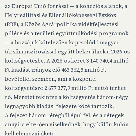
az Európai Unió forrásai — a kohéziós alapok, a
Helyreállítási és Ellenállóképességi Eszköz
(RRF), a Közös Agrárpolitika vidékfejlesztési
pillére és a területi együttműködési programok
— a hozzájuk kötelezően kapcsolódó magyar
társfinanszírozással együtt bekerülnek a 2026-os
költségvetésbe. A 2026-os keret 3 140 740,4 millió
Ft kiadást irányoz elő 463 362,5 millió Ft
bevétellel szemben, ami a központi
költségvetésre 2 677 377,9 millió Ft nettó terhet
ró. Méretét tekintve a költségvetés három-négy
legnagyobb kiadási fejezete közé tartozik.
A fejezet három rétegből épül fel, és a rétegek
annyira eltérően viselkednek, hogy külön-külön
kell elemezni őket: