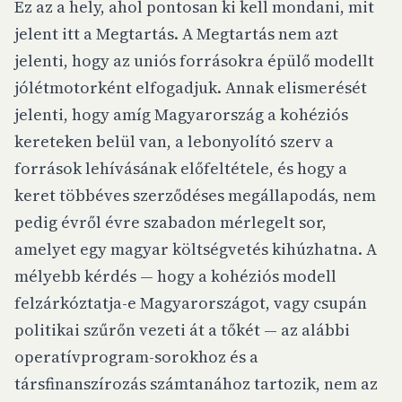
Ez az a hely, ahol pontosan ki kell mondani, mit
jelent itt a Megtartás. A Megtartás nem azt
jelenti, hogy az uniós forrásokra épülő modellt
jólétmotorként elfogadjuk. Annak elismerését
jelenti, hogy amíg Magyarország a kohéziós
kereteken belül van, a lebonyolító szerv a
források lehívásának előfeltétele, és hogy a
keret többéves szerződéses megállapodás, nem
pedig évről évre szabadon mérlegelt sor,
amelyet egy magyar költségvetés kihúzhatna. A
mélyebb kérdés — hogy a kohéziós modell
felzárkóztatja-e Magyarországot, vagy csupán
politikai szűrőn vezeti át a tőkét — az alábbi
operatívprogram-sorokhoz és a
társfinanszírozás számtanához tartozik, nem az