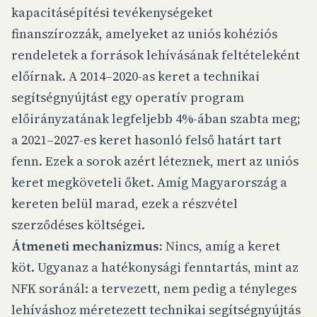
kapacitásépítési tevékenységeket
finanszírozzák, amelyeket az uniós kohéziós
rendeletek a források lehívásának feltételeként
előírnak. A 2014–2020-as keret a technikai
segítségnyújtást egy operatív program
előirányzatának legfeljebb 4%-ában szabta meg;
a 2021–2027-es keret hasonló felső határt tart
fenn. Ezek a sorok azért léteznek, mert az uniós
keret megköveteli őket. Amíg Magyarország a
kereten belül marad, ezek a részvétel
szerződéses költségei.
Átmeneti mechanizmus:
Nincs, amíg a keret
köt. Ugyanaz a hatékonysági fenntartás, mint az
NFK soránál: a tervezett, nem pedig a tényleges
lehíváshoz méretezett technikai segítségnyújtás