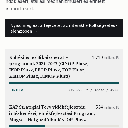
indoklásért, átállási mechanizmusért és érintett
csoportokért.
Nyisd meg ezt a fejezetet az interaktív Költségvetés-
elemzőben →
Kohéziós politikai operatív
1 710
milliárd Ft
programok 2021-2027 (GINOP Plusz,
IKOP Plusz, EFOP Plusz, TOP Plusz,
KEHOP Plusz, DIMOP Plusz)
KEEP
379 895 Ft / adózó / év
KAP Stratégiai Terv vidékfejlesztési
554
milliárd Ft
intézkedései, Vidékfejlesztési Program,
Magyar Halgazdálkodási OP Plusz