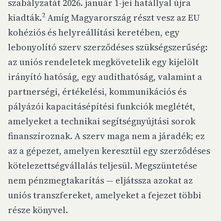
szabályzatát 2026. január 1-jei hatállyal újra
2
kiadták.
Amíg Magyarország részt vesz az EU
kohéziós és helyreállítási keretében, egy
lebonyolító szerv szerződéses szükségszerűség:
az uniós rendeletek megkövetelik egy kijelölt
irányító hatóság, egy audithatóság, valamint a
partnerségi, értékelési, kommunikációs és
pályázói kapacitásépítési funkciók meglétét,
amelyeket a technikai segítségnyújtási sorok
finanszíroznak. A szerv maga nem a járadék; ez
az a gépezet, amelyen keresztül egy szerződéses
kötelezettségvállalás teljesül. Megszüntetése
nem pénzmegtakarítás — eljátssza azokat az
uniós transzfereket, amelyeket a fejezet többi
része könyvel.