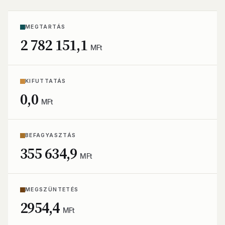
MEGTARTÁS
2 782 151,1
MFt
KIFUTTATÁS
0,0
MFt
BEFAGYASZTÁS
355 634,9
MFt
MEGSZÜNTETÉS
2954,4
MFt