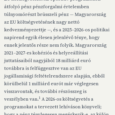
átfolyó pénz pénzforgalmi értelemben
túlnyomórészt brüsszeli pénz — Magyarország
az EU költségvetésének nagy nettó
kedvezményezettje —, és a 2025–2026-os politikai
napirend egyik élesen jelenlévő ténye, hogy
ennek jelentős része nem folyik. Magyarország
2021–2027-es kohéziós és helyreállítási
juttatásaiból nagyjából 18 milliárd euró
továbbra is felfüggesztve van az EU
jogállamisági feltételrendszere alapján, ebből
körülbelül 1 milliárd eurót már véglegesen
visszavontak, és további részösszeg is
1
veszélyben van.
A 2026-os költségvetés a
programokat a tervezett lehíváson könyveli;
hogy a pénz ténylegesen megérkezik-e, az külön