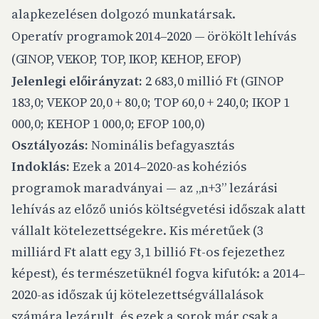
alapkezelésen dolgozó munkatársak.
Operatív programok 2014–2020 — örökölt lehívás
(GINOP, VEKOP, TOP, IKOP, KEHOP, EFOP)
Jelenlegi előirányzat:
2 683,0 millió Ft (GINOP
183,0; VEKOP 20,0 + 80,0; TOP 60,0 + 240,0; IKOP 1
000,0; KEHOP 1 000,0; EFOP 100,0)
Osztályozás:
Nominális befagyasztás
Indoklás:
Ezek a 2014–2020-as kohéziós
programok maradványai — az „n+3” lezárási
lehívás az előző uniós költségvetési időszak alatt
vállalt kötelezettségekre. Kis méretűek (3
milliárd Ft alatt egy 3,1 billió Ft-os fejezethez
képest), és természetüknél fogva kifutók: a 2014–
2020-as időszak új kötelezettségvállalások
számára lezárult, és ezek a sorok már csak a