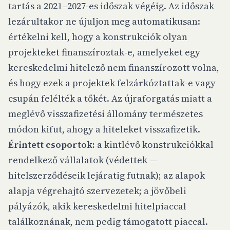
tartás a 2021–2027-es időszak végéig. Az időszak
lezárultakor ne újuljon meg automatikusan:
értékelni kell, hogy a konstrukciók olyan
projekteket finanszíroztak-e, amelyeket egy
kereskedelmi hitelező nem finanszírozott volna,
és hogy ezek a projektek felzárkóztattak-e vagy
csupán felélték a tőkét. Az újraforgatás miatt a
meglévő visszafizetési állomány természetes
módon kifut, ahogy a hiteleket visszafizetik.
Érintett csoportok:
a kintlévő konstrukciókkal
rendelkező vállalatok (védettek —
hitelszerződéseik lejáratig futnak); az alapok
alapja végrehajtó szervezetek; a jövőbeli
pályázók, akik kereskedelmi hitelpiaccal
találkoznának, nem pedig támogatott piaccal.