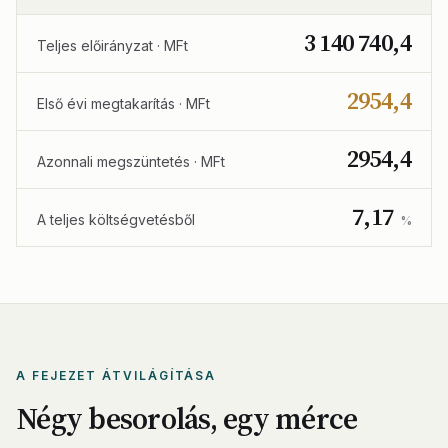
3 140 740,4
Teljes előirányzat · MFt
2954,4
Első évi megtakarítás · MFt
2954,4
Azonnali megszüntetés · MFt
7,17
A teljes költségvetésből
%
A FEJEZET ÁTVILÁGÍTÁSA
Négy besorolás, egy mérce