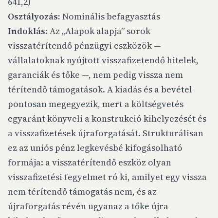
641,2)
Osztályozás:
Nominális befagyasztás
Indoklás:
Az „Alapok alapja” sorok
visszatérítendő pénzügyi eszközök —
vállalatoknak nyújtott visszafizetendő hitelek,
garanciák és tőke —, nem pedig vissza nem
térítendő támogatások. A kiadás és a bevétel
pontosan megegyezik, mert a költségvetés
egyaránt könyveli a konstrukció kihelyezését és
a visszafizetések újraforgatását. Strukturálisan
ez az uniós pénz legkevésbé kifogásolható
formája: a visszatérítendő eszköz olyan
visszafizetési fegyelmet ró ki, amilyet egy vissza
nem térítendő támogatás nem, és az
újraforgatás révén ugyanaz a tőke újra