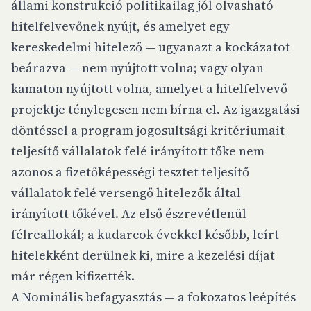
állami konstrukció politikailag jól olvasható
hitelfelvevőnek nyújt, és amelyet egy
kereskedelmi hitelező — ugyanazt a kockázatot
beárazva — nem nyújtott volna; vagy olyan
kamaton nyújtott volna, amelyet a hitelfelvevő
projektje ténylegesen nem bírna el. Az igazgatási
döntéssel a program jogosultsági kritériumait
teljesítő vállalatok felé irányított tőke nem
azonos a fizetőképességi tesztet teljesítő
vállalatok felé versengő hitelezők által
irányított tőkével. Az első észrevétlenül
félreallokál; a kudarcok évekkel később, leírt
hitelekként derülnek ki, mire a kezelési díjat
már régen kifizették.
A Nominális befagyasztás — a fokozatos leépítés