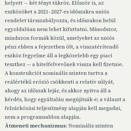
helyett — két tényt tükröz. Először is, az
eszközöket a 2021–2027-es időszakra uniós
rendelet társszabályozza, és időszakon belül
egyoldalúan nem lehet kifuttatni. Másodszor,
mindazon formák közül, amelyeket az uniós
pénz ebben a fejezetben ölt, a visszatérítendő
eszköz fegyelme áll a legközelebb egy piaci
teszthez — a hitelfelvevőnek vissza kell fizetnie.
A konstrukciót nominális szinten tartva a
reálértékű erózió csökkenti a relatív súlyát,
ahogy az időszak lejár, és akkor nyitva áll a
kérdés, hogy egyáltalán megújítsák-e; a választ a
felzárkózási teljesítmény alapján kell megadni,
nem a programsablon alapján.
Átmeneti mechanizmus:
Nominális szinten