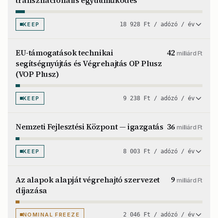
transznacionális együttműködés
KEEP
18 928 Ft / adózó / év
EU-támogatások technikai
42
milliárd Ft
segítségnyújtás és Végrehajtás OP Plusz
(VOP Plusz)
KEEP
9 238 Ft / adózó / év
Nemzeti Fejlesztési Központ — igazgatás
36
milliárd Ft
KEEP
8 003 Ft / adózó / év
Az alapok alapját végrehajtó szervezet
9
milliárd Ft
díjazása
NOMINAL FREEZE
2 046 Ft / adózó / év