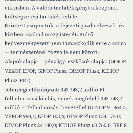
ciklusban. A valódi tartalékigényt a központi
költségvetési tartalék fedi le.
Érintett csoportok:
a fejezeti gazda elveszíti év
közbeni szabad mozgásterét. Külső
kedvezményezett nem támaszkodik erre a sorra
— természeténél fogva le nem kötött.
Alapok alapja — pénzügyi eszközök alapjai (GINOP,
VEKOP, EFOP, GINOP Plusz, DIMOP Plusz, KEHOP
Plusz, RRF)
Jelenlegi előirányzat:
343 743,2 millió Ft
felhalmozási kiadás, ennek megfelelő 343 743,2
millió Ft felhalmozási bevétellel (GINOP 91 964,3;
VEKOP 960,1; EFOP 103,6; GINOP Plusz 154 174,0;
DIMOP Plusz 24 140,0; KEHOP Plusz 63 760,0; RRF 8