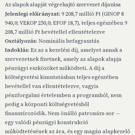
Az alapok alapját végrehajtó szervezet díjazása
Jelenlegi előirányzat:
9 208,7 millió Ft (GINOP 8
940,0; VEKOP 250,0; EFOP 18,7), teljes egészében 9
208,7 millió Ft bevétellel ellentételezve
Osztályozás:
Nominális befagyasztás
Indoklás:
Ez az a kezelési díj, amelyet annak a
szervezetnek fizetnek, amely az alapok alapja
pénzügyi eszközöket működteti. A díj a
költségvetési kimutatásban teljes egészében
bevétellel van ellentételezve, vagyis
pénzforgalmi értelemben a programból, nem
pedig a központi költségvetésből
finanszírozódik. Nem önálló patronázs-sor —
egy valódi pénzügyi konstrukció
működtetésének az ára, és egy magán alapkezelő