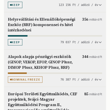
KEEP
123 156 Ft / adózó / év
Helyreállítási és Ellenállóképességi
356
milliárd Ft
Eszköz (RRF) komponensei és hitel
intézkedései
KEEP
79 037 Ft / adózó / év
Alapok alapja pénzügyi eszközök
344
milliárd Ft
(GINOP, VEKOP, EFOP, GINOP Plusz,
DIMOP Plusz, KEHOP Plusz, RRF)
NOMINAL FREEZE
76 387 Ft / adózó / év
Európai Területi Együttműködés, CEF
85
milliárd Ft
projektek, Svájci-Magyar
Együttműködési Program II.,