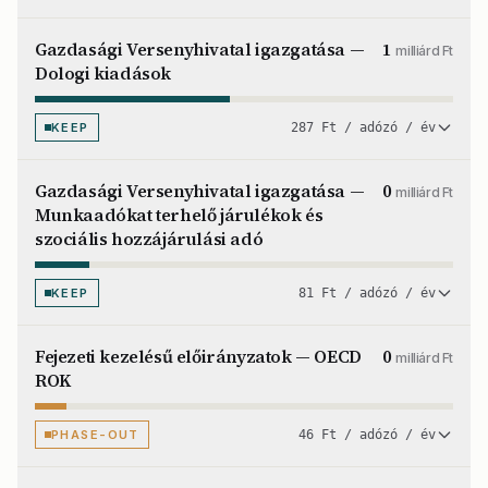
Gazdasági Versenyhivatal igazgatása —
1
milliárd Ft
Dologi kiadások
KEEP
287 Ft / adózó / év
Gazdasági Versenyhivatal igazgatása —
0
milliárd Ft
Munkaadókat terhelő járulékok és
szociális hozzájárulási adó
KEEP
81 Ft / adózó / év
Fejezeti kezelésű előirányzatok — OECD
0
milliárd Ft
ROK
PHASE-OUT
46 Ft / adózó / év