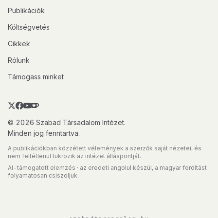
Publikációk
Költségvetés
Cikkek
Rólunk
Támogass minket
© 2026 Szabad Társadalom Intézet.
Minden jog fenntartva.
A publikációkban közzétett vélemények a szerzők saját nézetei, és
nem feltétlenül tükrözik az intézet álláspontját.
AI-támogatott elemzés · az eredeti angolul készül, a magyar fordítást
folyamatosan csiszoljuk.