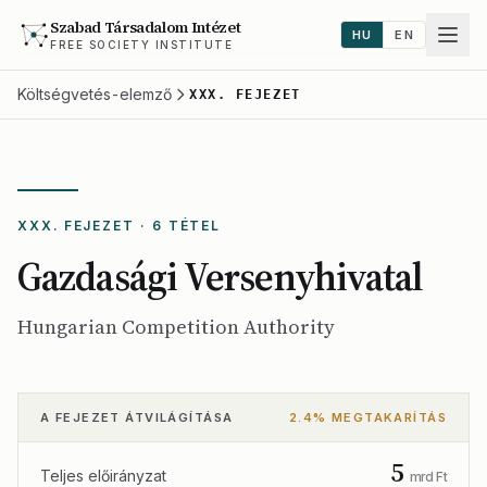
Szabad Társadalom Intézet
HU
EN
FREE SOCIETY INSTITUTE
Költségvetés-elemző
XXX. FEJEZET
XXX. FEJEZET · 6 TÉTEL
Gazdasági Versenyhivatal
Hungarian Competition Authority
A FEJEZET ÁTVILÁGÍTÁSA
2.4% MEGTAKARÍTÁS
5
Teljes előirányzat
mrd Ft