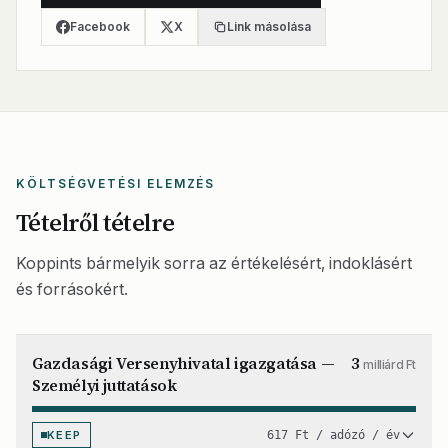
Facebook
X
Link másolása
KÖLTSÉGVETÉSI ELEMZÉS
Tételről tételre
Koppints bármelyik sorra az értékelésért, indoklásért
és forrásokért.
Gazdasági Versenyhivatal igazgatása —
3
milliárd Ft
Személyi juttatások
KEEP
617 Ft / adózó / év