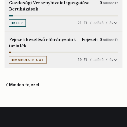
Gazdasági Versenyhivatal igazgatása —
0
milliárd Ft
Beruházások
KEEP
21 Ft / adózó / év
Fejezeti kezelésű előirányzatok — Fejezeti
0
milliárd Ft
tartalék
IMMEDIATE CUT
10 Ft / adózó / év
Minden fejezet