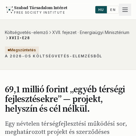
Szabad Társadalom Intézet
HU
EN
FREE SOCIETY INSTITUTE
Költségvetés-elemző
XVII. fejezet · Energiaügyi Minisztérium
XVII-E28
Megszüntetés
A 2026-OS KÖLTSÉGVETÉS-ELEMZÉSBŐL
69,1 millió forint „egyéb térségi
fejlesztésekre” — projekt,
helyszín és cél nélkül.
Egy névtelen térségfejlesztési működési sor,
meghatározott projekt és szerződéses