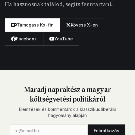
Ha hasznosnak találod, segíts fenntartani.
Támogass Ko-fin
Kövess X-en
Facebook
YouTube
Maradj naprakész a magyar
költségvetési politikáról
Elemzések és kommentárok a klasszikus liberális
hagyomány alapján
Feliratkozás