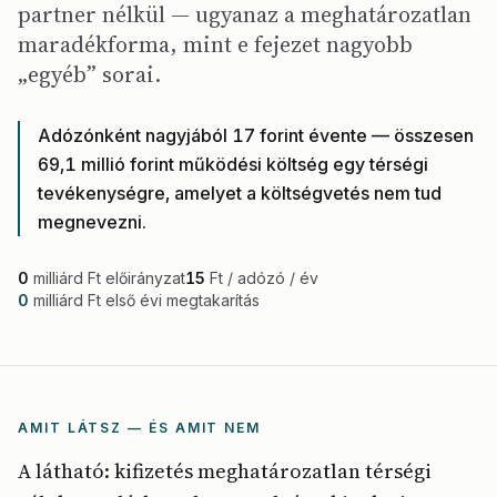
partner nélkül — ugyanaz a meghatározatlan
maradékforma, mint e fejezet nagyobb
„egyéb” sorai.
Adózónként nagyjából 17 forint évente — összesen
69,1 millió forint működési költség egy térségi
tevékenységre, amelyet a költségvetés nem tud
megnevezni.
0
milliárd Ft előirányzat
15
Ft / adózó / év
0
milliárd Ft első évi megtakarítás
AMIT LÁTSZ — ÉS AMIT NEM
A látható: kifizetés meghatározatlan térségi