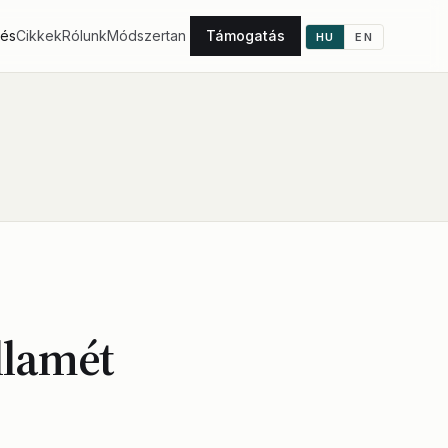
tés
Cikkek
Rólunk
Módszertan
Támogatás
HU
EN
llamét