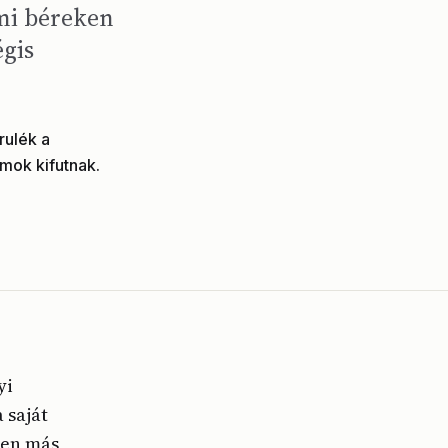
umi béreken
égis
rulék a
amok kifutnak.
yi
 saját
den más