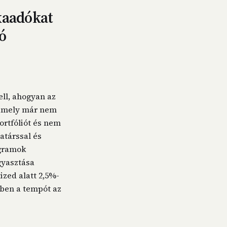
kaadókat
ó
ell, ahogyan az
 amely már nem
ortfóliót és nem
atárssal és
ogramok
gyasztása
ized alatt 2,5%-
zben a tempót az