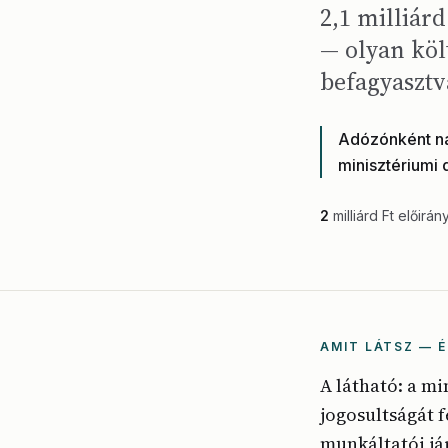
2,1 milliár
— olyan köl
befagyasztv
Adózónként nag
minisztériumi 
2
milliárd Ft előirán
AMIT LÁTSZ — É
A látható: a m
jogosultságát f
munkáltatói já