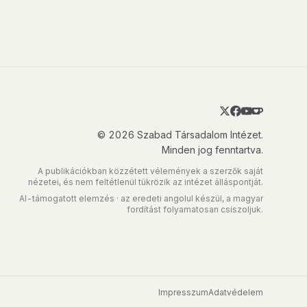
© 2026 Szabad Társadalom Intézet.
Minden jog fenntartva.
A publikációkban közzétett vélemények a szerzők saját
nézetei, és nem feltétlenül tükrözik az intézet álláspontját.
AI-támogatott elemzés · az eredeti angolul készül, a magyar
fordítást folyamatosan csiszoljuk.
Impresszum
Adatvédelem