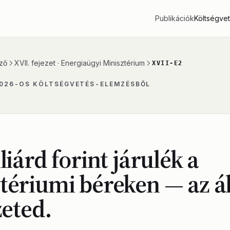
Publikációk
Költségve
ző
XVII. fejezet · Energiaügyi Minisztérium
XVII-E2
2026-OS KÖLTSÉGVETÉS-ELEMZÉSBŐL
liárd forint járulék a
tériumi béreken — az á
izeted.