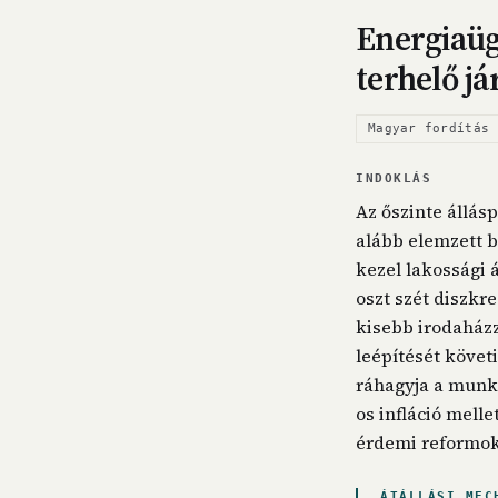
Energiaüg
terhelő já
Magyar fordítás 
INDOKLÁS
Az őszinte állás
alább elemzett 
kezel lakossági 
oszt szét diszkr
kisebb irodaházz
leépítését követ
ráhagyja a munka
os infláció mell
érdemi reformok 
ÁTÁLLÁSI MEC