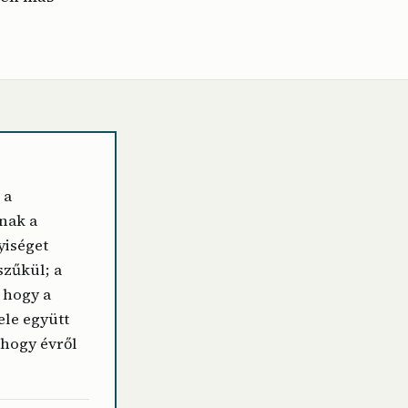
 a
nak a
iséget
szűkül; a
, hogy a
ele együtt
 hogy évről