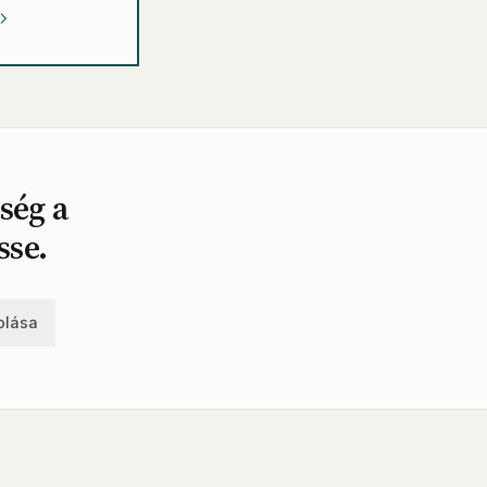
ség a
se.
olása