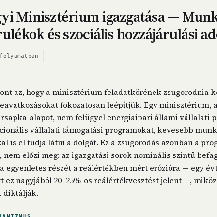
yi Minisztérium igazgatása — Mun
rulékok és szociális hozzájárulási ad
folyamatban
pont az, hogy a minisztérium feladatkörének zsugorodnia k
beavatkozásokat fokozatosan leépítjük. Egy minisztérium,
ársapka-alapot, nem felügyel energiaipari állami vállalati p
ecionális vállalati támogatási programokat, kevesebb munk
al is el tudja látni a dolgát. Ez a zsugorodás azonban a pr
i, nem előzi meg: az igazgatási sorok nominális szintű befa
 egyenletes részét a reálértékben mért erózióra — egy évt
ett ez nagyjából 20–25%-os reálértékvesztést jelent —, mikö
diktálják.
HANIZMUS