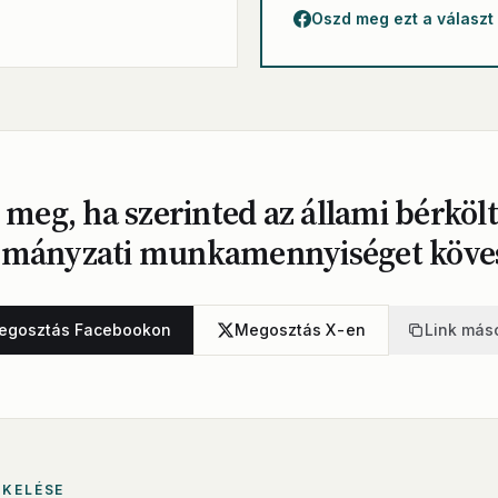
Oszd meg ezt a választ
 meg, ha szerinted az állami bérkölt
rmányzati munkamennyiséget köves
egosztás Facebookon
Megosztás X-en
Link más
ÉKELÉSE