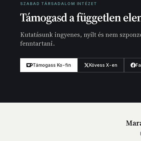
SZABAD TÁRSADALOM INTÉZET
Támogasd a független ele
Kutatásunk ingyenes, nyílt és nem szponzo
fenntartani.
Támogass Ko-fin
Kövess X-en
F
Mara