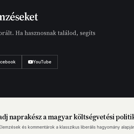
mzéseket
rált. Ha hasznosnak találod, segíts
acebook
YouTube
dj naprakész a magyar költségvetési politi
Elemzések és kommentárok a klasszikus liberális hagyomány alapjá