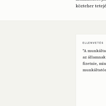
közteher tetej
ELLENVETÉS
"A munkáltat
az államnak
fizetnie, mi
munkáltatón