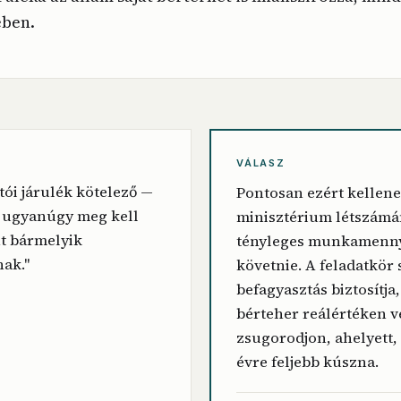
ében.
VÁLASZ
ói járulék kötelező —
Pontosan ezért kellene
 ugyanúgy meg kell
minisztérium létszámá
nt bármelyik
tényleges munkamenny
ak."
követnie. A feladatkör 
befagyasztás biztosítja
bérteher reálértéken v
zsugorodjon, ahelyett,
évre feljebb kúszna.