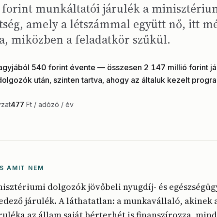
d forint munkáltatói járulék a minisztéri
tség, amely a létszámmal együtt nő, itt m
a, miközben a feladatkör szűkül.
yjából 540 forint évente — összesen 2 147 millió forint já
dolgozók után, szinten tartva, ahogy az általuk kezelt progr
yzat
477
Ft / adózó / év
S AMIT NEM
inisztériumi dolgozók jövőbeli nyugdíj- és egészségüg
edező járulék. A láthatatlan: a munkavállaló, akinek a
ruléka az állam saját bérterhét is finanszírozza, min