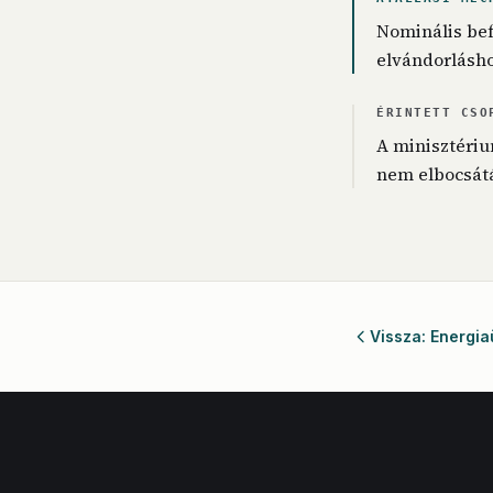
Nominális bef
elvándorláshoz
ÉRINTETT CSO
A minisztériu
nem elbocsátá
Vissza: Energia