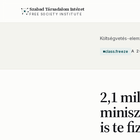
Szabad Társadalom Intézet
FREE SOCIETY INSTITUTE
Költségvetés-elem
A 
class.freeze
2,1 mil
minisz
is te f