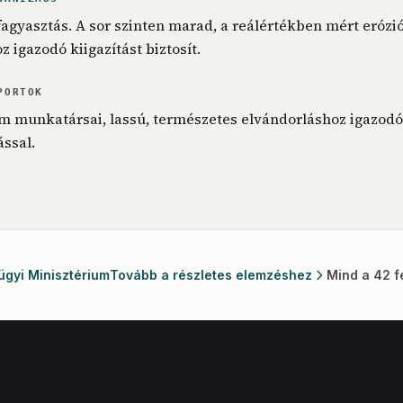
agyasztás. A sor szinten marad, a reálértékben mért erózi
 igazodó kiigazítást biztosít.
PORTOK
m munkatársai, lassú, természetes elvándorláshoz igazodó 
ssal.
ügyi Minisztérium
Tovább a részletes elemzéshez
Mind a 42 f