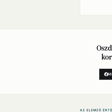
Oszd
ko
M
AZ ELEMZŐ ÉRT