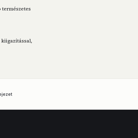
ó természetes
kiigazítással,
ejezet