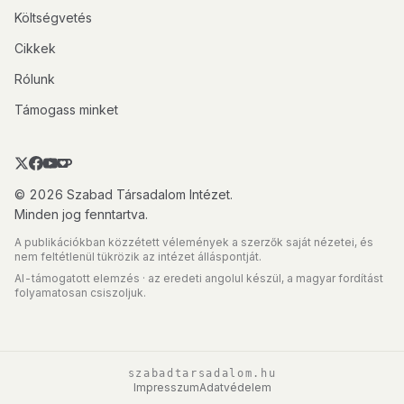
Költségvetés
Cikkek
Rólunk
Támogass minket
© 2026 Szabad Társadalom Intézet.
Minden jog fenntartva.
A publikációkban közzétett vélemények a szerzők saját nézetei, és
nem feltétlenül tükrözik az intézet álláspontját.
AI-támogatott elemzés · az eredeti angolul készül, a magyar fordítást
folyamatosan csiszoljuk.
szabadtarsadalom.hu
Impresszum
Adatvédelem