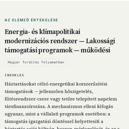
AZ ELEMZŐ ÉRTÉKELÉSE
Energia- és klímapolitikai
modernizációs rendszer — Lakossági
támogatási programok — működési
Magyar fordítás folyamatban
INDOKLÁS
Háztartásokat célzó energetikai korszerűsítési
támogatások — jellemzően hőszigetelés,
fűtésrendszer-csere vagy tetőre telepített napelem
társfinanszírozása. A mechanizmus elleni kifogás
ugyanaz, mint a vállalati programok esetében: a
támogatás igazgatási döntéssel helyettesíti a
háztartás saját költség–haszon-mérlegelését, és az a