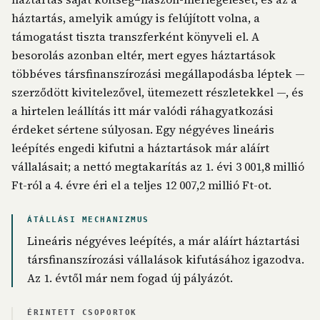
háztartás, amelyik amúgy is felújított volna, a
támogatást tiszta transzferként könyveli el. A
besorolás azonban eltér, mert egyes háztartások
többéves társfinanszírozási megállapodásba léptek —
szerződött kivitelezővel, ütemezett részletekkel —, és
a hirtelen leállítás itt már valódi ráhagyatkozási
érdeket sértene súlyosan. Egy négyéves lineáris
leépítés engedi kifutni a háztartások már aláírt
vállalásait; a nettó megtakarítás az 1. évi 3 001,8 millió
Ft-ról a 4. évre éri el a teljes 12 007,2 millió Ft-ot.
ÁTÁLLÁSI MECHANIZMUS
Lineáris négyéves leépítés, a már aláírt háztartási
társfinanszírozási vállalások kifutásához igazodva.
Az 1. évtől már nem fogad új pályázót.
ÉRINTETT CSOPORTOK