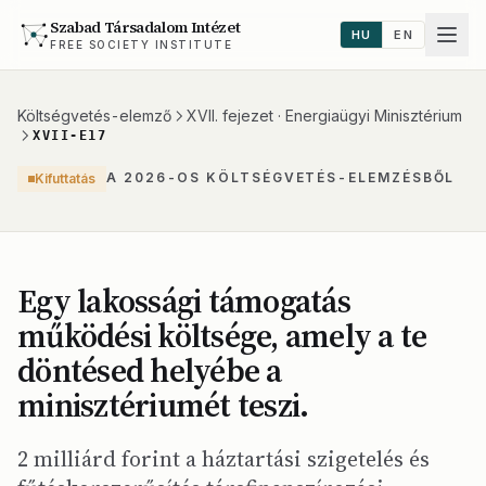
Szabad Társadalom Intézet
HU
EN
FREE SOCIETY INSTITUTE
Költségvetés-elemző
XVII. fejezet · Energiaügyi Minisztérium
XVII-E17
A 2026-OS KÖLTSÉGVETÉS-ELEMZÉSBŐL
Kifuttatás
Egy lakossági támogatás
működési költsége, amely a te
döntésed helyébe a
minisztériumét teszi.
2 milliárd forint a háztartási szigetelés és