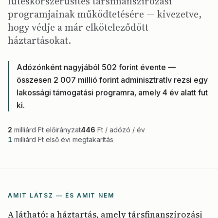
fűtéskorszerűsítés társfinanszírozási
programjainak működtetésére — kivezetve,
hogy védje a már elköteleződött
háztartásokat.
Adózónként nagyjából 502 forint évente —
összesen 2 007 millió forint adminisztratív rezsi egy
lakossági támogatási programra, amely 4 év alatt fut
ki.
2
milliárd Ft előirányzat
446
Ft / adózó / év
1
milliárd Ft első évi megtakarítás
AMIT LÁTSZ — ÉS AMIT NEM
A látható: a háztartás, amely társfinanszírozási