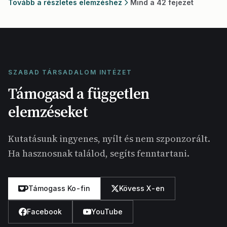
Tovább a részletes elemzéshez
Mind a 42 fejezet
SZABAD TÁRSADALOM INTÉZET
Támogasd a független
elemzéseket
Kutatásunk ingyenes, nyílt és nem szponzorált.
Ha hasznosnak találod, segíts fenntartani.
Támogass Ko-fin
Kövess X-en
Facebook
YouTube