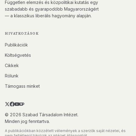
Független elemzés és közpolitikai kutatás egy
szabadabb és gyarapodóbb Magyarországért
— a klasszikus liberális hagyomány alapján.
HIVATKOZÁSOK
Publikációk
Költségvetés
Cikkek
Rólunk
Támogass minket
© 2026 Szabad Társadalom Intézet.
Minden jog fenntartva.
A publikációkban közzétett vélemények a szerzők saját nézetei, és
nem feltétlenül tükrözik az intézet álláspontját.