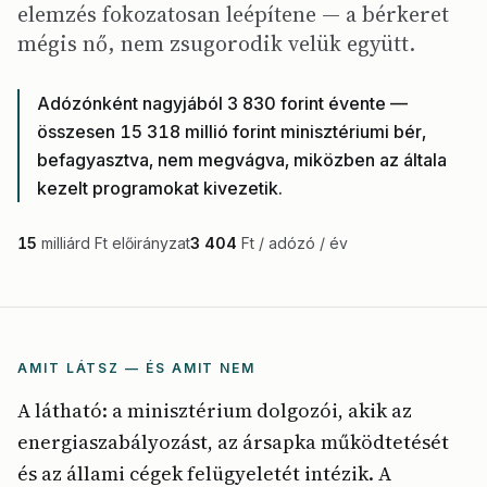
elemzés fokozatosan leépítene — a bérkeret
mégis nő, nem zsugorodik velük együtt.
Adózónként nagyjából 3 830 forint évente —
összesen 15 318 millió forint minisztériumi bér,
befagyasztva, nem megvágva, miközben az általa
kezelt programokat kivezetik.
15
milliárd Ft előirányzat
3 404
Ft / adózó / év
AMIT LÁTSZ — ÉS AMIT NEM
A látható: a minisztérium dolgozói, akik az
energiaszabályozást, az ársapka működtetését
és az állami cégek felügyeletét intézik. A