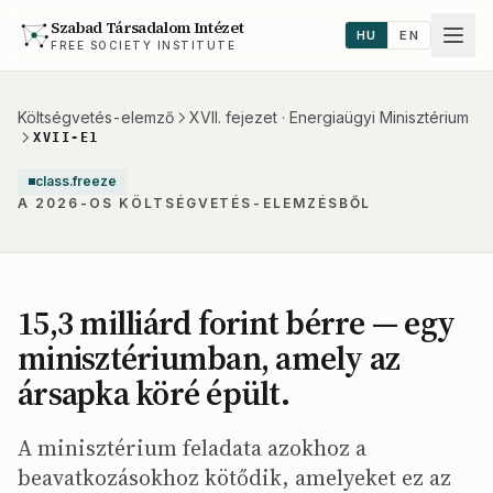
Szabad Társadalom Intézet
HU
EN
FREE SOCIETY INSTITUTE
Költségvetés-elemző
XVII. fejezet · Energiaügyi Minisztérium
XVII-E1
class.freeze
A 2026-OS KÖLTSÉGVETÉS-ELEMZÉSBŐL
15,3 milliárd forint bérre — egy
minisztériumban, amely az
ársapka köré épült.
A minisztérium feladata azokhoz a
beavatkozásokhoz kötődik, amelyeket ez az