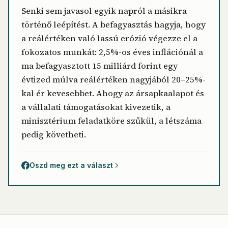
Senki sem javasol egyik napról a másikra
történő leépítést. A befagyasztás hagyja, hogy
a reálértéken való lassú erózió végezze el a
fokozatos munkát: 2,5%-os éves inflációnál a
ma befagyasztott 15 milliárd forint egy
évtized múlva reálértéken nagyjából 20–25%-
kal ér kevesebbet. Ahogy az ársapkaalapot és
a vállalati támogatásokat kivezetik, a
minisztérium feladatköre szűkül, a létszáma
pedig követheti.
Oszd meg ezt a választ