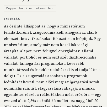
Magyar fordítás folyamatban
INDOKLÁS
Az őszinte álláspont az, hogy a minisztérium
feladatkörének zsugorodnia kell, ahogyan az alább
elemzett beavatkozásokat fokozatosan leépítjük. Egy
minisztérium, amely már nem kezel lakossági
ársapka-alapot, nem felügyel energiaipari állami
vállalati portfóliót és nem oszt szét diszkrecionális
vállalati támogatási programokat, kevesebb
munkatárssal és kisebb irodaházzal is el tudja látni a
dolgát. Ez a zsugorodás azonban a programok
leépítését követi, nem előzi meg: az igazgatási sorok
nominális szintű befagyasztása ráhagyja a munka
egyenletes részét a reálértékben mért erózióra — egy
évtized alatt 2,5%-os infláció mellett ez nagyjából 20–
25%-os reálértékvesztést jelent —, miközben a tempót