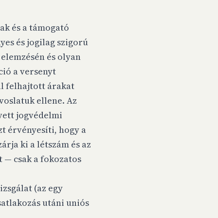
nak és a támogató
es és jogilag szigorú
i elemzésén és olyan
ció a versenyt
 felhajtott árakat
voslatuk ellene. Az
vett jogvédelmi
t érvényesíti, hogy a
rja ki a létszám és az
t — csak a fokozatos
zsgálat (az egy
satlakozás utáni uniós