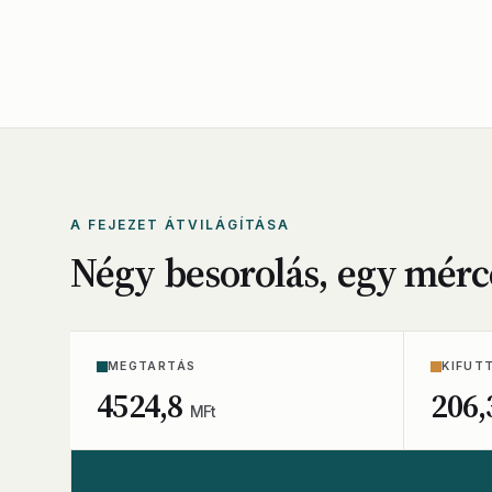
A FEJEZET ÁTVILÁGÍTÁSA
Négy besorolás, egy mérc
MEGTARTÁS
KIFUT
4524,8
206,
MFt