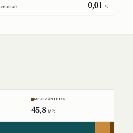
0,01
gvetésből
%
MEGSZÜNTETÉS
45,8
MFt