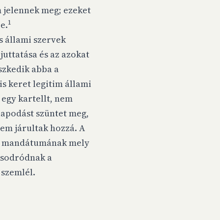
em jelennek meg; ezeket
1
e.
s állami szervek
juttatása és az azokat
szkedik abba a
s keret legitim állami
 egy kartellt, nem
lapodást szüntet meg,
nem járultak hozzá. A
GVH mandátumának mely
i sodródnak a
 szemlél.