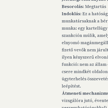
Besorolás:
Megtartás
Indoklás:
Ez a hatóság
munkatársaknak a bérkö
munka: egy kartellügy 
szankción múlik, amely
elnyomó magánmegállapo
fizető vevők nem járul
ilyen kényszerű elvoná
funkció: nem az állam 
csere mindkét oldalon 
ügyterhelés összeveté
leépítést.
Átmeneti mechanizm
vizsgálóra jutó, évent
versenyhatóságokkal) b