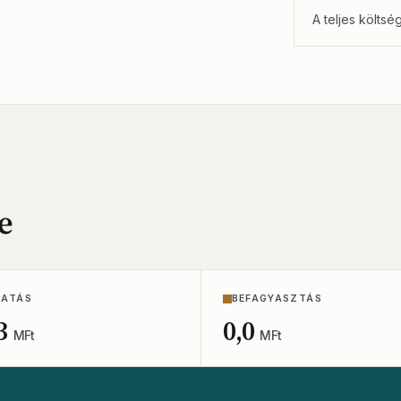
A teljes költsé
e
TATÁS
BEFAGYASZTÁS
3
0,0
MFt
MFt