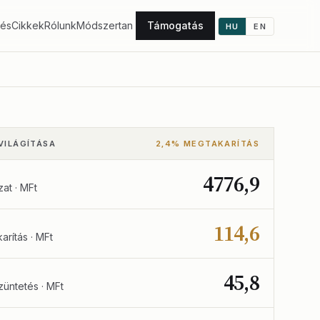
tés
Cikkek
Rólunk
Módszertan
Támogatás
HU
EN
VILÁGÍTÁSA
2,4% MEGTAKARÍTÁS
4776,9
zat · MFt
114,6
arítás · MFt
45,8
üntetés · MFt