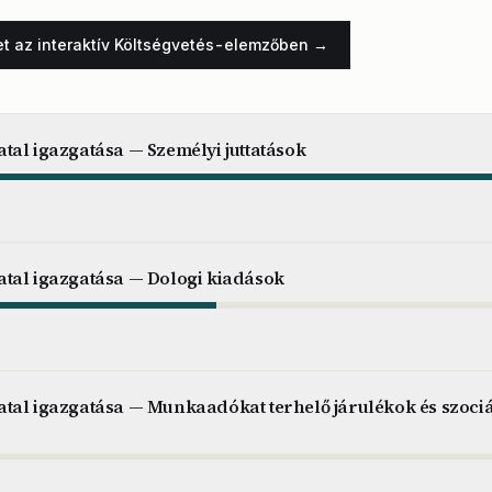
et az interaktív Költségvetés-elemzőben →
tal igazgatása — Személyi juttatások
tal igazgatása — Dologi kiadások
tal igazgatása — Munkaadókat terhelő járulékok és szociá