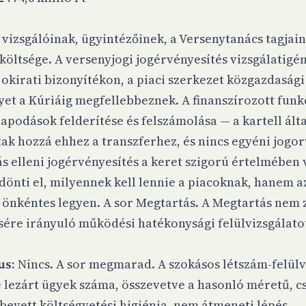
 vizsgálóinak, ügyintézőinek, a Versenytanács tagjai
ltsége. A versenyjogi jogérvényesítés vizsgálatigény
okirati bizonyítékon, a piaci szerkezet közgazdaság
et a Kúriáig megfellebbeznek. A finanszírozott funk
dások felderítése és felszámolása — a kartell által
tak hozzá ehhez a transzferhez, és nincs egyéni jogor
s elleni jogérvényesítés a keret szigorú értelmében 
dönti el, milyennek kell lennie a piacoknak, hanem az
önkéntes legyen. A sor Megtartás. A Megtartás nem zá
sére irányuló működési hatékonysági felülvizsgálato
us:
Nincs. A sor megmarad. A szokásos létszám-felülvi
e lezárt ügyek száma, összevetve a hasonló méretű, c
evett költségvetési higiénia, nem átmeneti lépés.