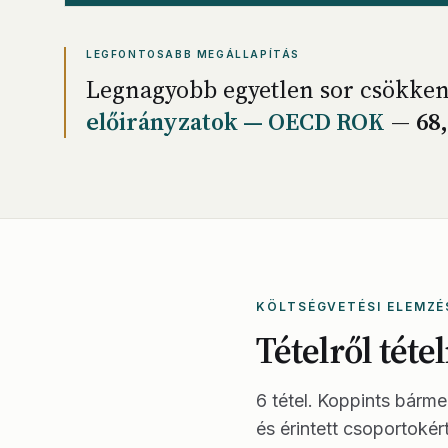
LEGFONTOSABB MEGÁLLAPÍTÁS
Legnagyobb egyetlen sor csökke
előirányzatok — OECD ROK
—
68
KÖLTSÉGVETÉSI ELEMZÉ
Tételről téte
6 tétel. Koppints bárme
és érintett csoportokért