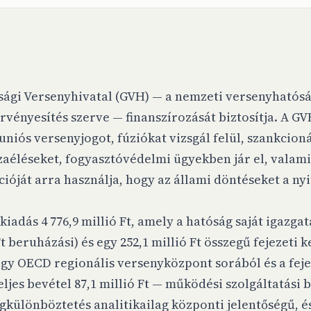
sági Versenyhivatal (GVH) — a nemzeti versenyhatósá
vényesítés szerve — finanszírozását biztosítja. A G
niós versenyjogot, fúziókat vizsgál felül, szankcionál
zaéléseket, fogyasztóvédelmi ügyekben jár el, valam
cióját arra használja, hogy az állami döntéseket a ny
s kiadás 4 776,9 millió Ft, amely a hatóság saját igazgat
t beruházási) és egy 252,1 millió Ft összegű fejezeti 
egy OECD regionális versenyközpont sorából és a fejez
eljes bevétel 87,1 millió Ft — működési szolgáltatási 
gkülönböztetés analitikailag központi jelentőségű, é