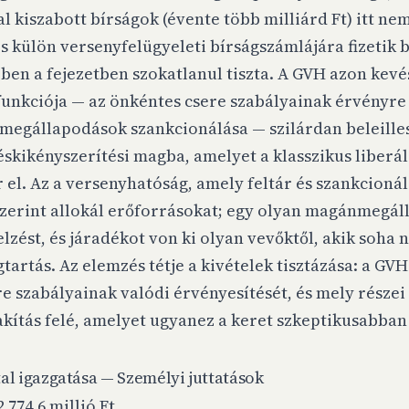
al kiszabott bírságok (évente több milliárd Ft) itt n
s külön versenyfelügyeleti bírságszámlájára fizetik b
ben a fejezetben szokatlanul tiszta. A GVH azon kevé
unkciója — az önkéntes csere szabályainak érvényre 
 megállapodások szankcionálása — szilárdan beleille
skikényszerítési magba, amelyet a klasszikus liberáli
el. Az a versenyhatóság, amely feltár és szankcionál
 szerint allokál erőforrásokat; egy olyan magánmegál
elzést, és járadékot von ki olyan vevőktől, akik soha 
gtartás. Az elemzés tétje a kivételek tisztázása: a 
ere szabályainak valódi érvényesítését, és mely része
akítás felé, amelyet ugyanez a keret szkeptikusabban
al igazgatása — Személyi juttatások
 774,6 millió Ft