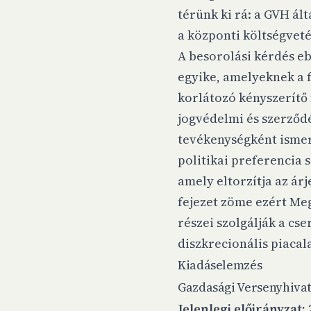
térünk ki rá: a GVH ált
a központi költségveté
A besorolási kérdés eb
egyike, amelyeknek a f
korlátozó kényszerítő
jogvédelmi és szerződé
tevékenységként ismer 
politikai preferencia
amely eltorzítja az árj
fejezet zöme ezért Me
részei szolgálják a cs
diszkrecionális piacal
Kiadáselemzés
Gazdasági Versenyhivat
Jelenlegi előirányzat:
2