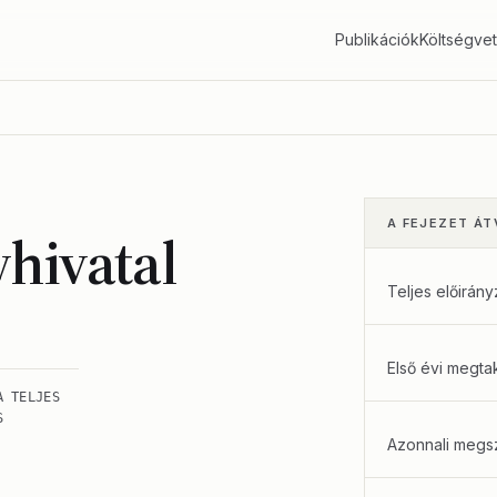
Publikációk
Költségve
A FEJEZET ÁT
yhivatal
Teljes előirány
Első évi megtak
A TELJES
S
Azonnali megsz