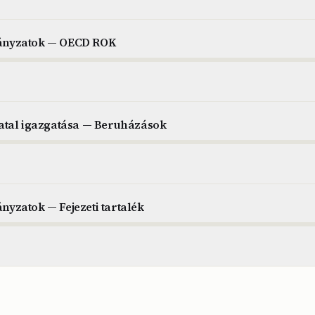
irányzatok — OECD ROK
atal igazgatása — Beruházások
ányzatok — Fejezeti tartalék