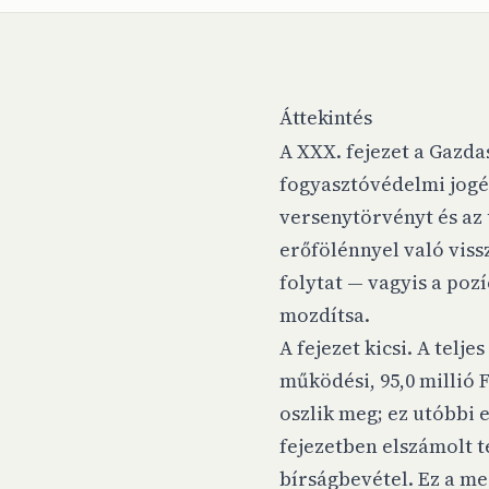
Áttekintés
A XXX. fejezet a Gazda
fogyasztóvédelmi jogér
versenytörvényt és az u
erőfölénnyel való viss
folytat — vagyis a pozí
mozdítsa.
A fejezet kicsi. A telje
működési, 95,0 millió F
oszlik meg; ez utóbbi 
fejezetben elszámolt t
bírságbevétel. Ez a me