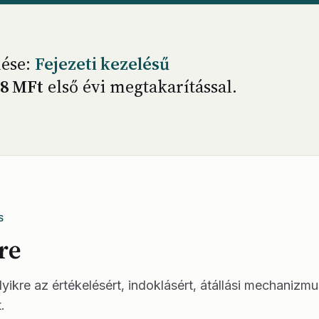
nése:
Fejezeti kezelésű
,8 MFt
első évi megtakarítással.
S
lre
lyikre az értékelésért, indoklásért, átállási mechanizmu
.