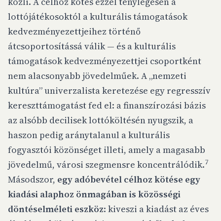
közli. A célhoz kötés ezzel ténylegesen a
lottójátékosoktól a kulturális támogatások
kedvezményezettjeihez történő
átcsoportosítássá válik — és a kulturális
támogatások kedvezményezettjei csoportként
nem alacsonyabb jövedelműek. A „nemzeti
kultúra” univerzalista keretezése egy regresszív
kereszttámogatást fed el: a finanszírozási bázis
az alsóbb decilisek lottóköltésén nyugszik, a
haszon pedig aránytalanul a kulturális
fogyasztói közönséget illeti, amely a magasabb
7
jövedelmű, városi szegmensre koncentrálódik.
Másodszor,
egy adóbevétel célhoz kötése egy
kiadási alaphoz önmagában is közösségi
döntéselméleti eszköz
: kiveszi a kiadást az éves