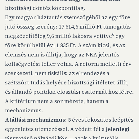
bizottsági döntés központilag.
Egy magyar háztartás szemszögéből az egy főre
jutó összeg szerény: 17 614,6 millió Ft támogatás
6
megközelítőleg 9,6 millió lakosra vetítve
egy
főre körülbelül évi 1 835 Ft. A szám kicsi, és az
elemzés nem is állítja, hogy az NKA jelentős
költségvetési teher volna. A reform melletti érv
szerkezeti, nem fiskális: az elrendezés a
szétszórt tudás helyére bizottsági ítéletet állít,
és állandó politikai elosztási csatornát hoz létre.
A kritérium nem a sor mérete, hanem a
mechanizmus.
Átállási mechanizmus:
5 éves fokozatos leépítés
egyenletes ütemezéssel. A védett fél a
jelenlegi
visszatérő pályázói kör
— azok a kulturális