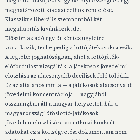
megadóztatása, és az így befolyt összegnek egy
meghatározott kiadási célhoz rendelése.
Klasszikus liberális szempontból két
megállapítás kívánkozik ide.
Először, az adó egy önkéntes ügyletre
vonatkozik, terhe pedig a lottójátékosokra esik.
A legtöbb joghatóságban, ahol a lottójáték-
előfordulást vizsgálták, a játékosok jövedelmi
eloszlása az alacsonyabb decilisek felé tolódik.
Ez az általános minta — a játékosok alacsonyabb
jövedelmi koncentrációja — nagyjából
összhangban áll a magyar helyzettel, bár a
magyarországi ötöslottó-játékosok
jövedelemeloszlására vonatkozó konkrét
adatokat ez a költségvetési dokumentum nem