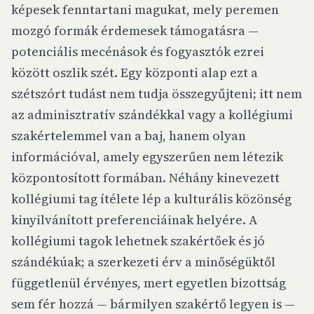
képesek fenntartani magukat, mely peremen
mozgó formák érdemesek támogatásra —
potenciális mecénások és fogyasztók ezrei
között oszlik szét. Egy központi alap ezt a
szétszórt tudást nem tudja összegyűjteni; itt nem
az adminisztratív szándékkal vagy a kollégiumi
szakértelemmel van a baj, hanem olyan
információval, amely egyszerűen nem létezik
központosított formában. Néhány kinevezett
kollégiumi tag ítélete lép a kulturális közönség
kinyilvánított preferenciáinak helyére. A
kollégiumi tagok lehetnek szakértőek és jó
szándékúak; a szerkezeti érv a minőségüktől
függetlenül érvényes, mert egyetlen bizottság
sem fér hozzá — bármilyen szakértő legyen is —