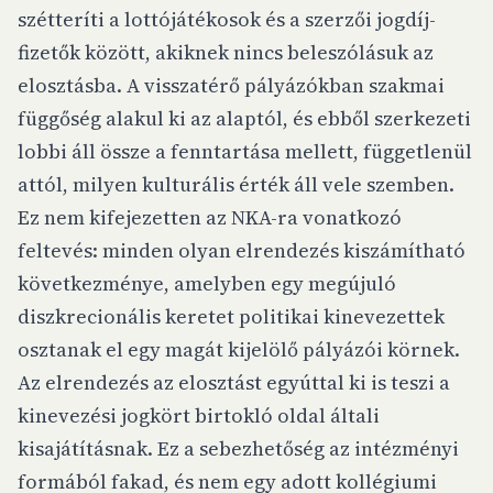
szétteríti a lottójátékosok és a szerzői jogdíj-
fizetők között, akiknek nincs beleszólásuk az
elosztásba. A visszatérő pályázókban szakmai
függőség alakul ki az alaptól, és ebből szerkezeti
lobbi áll össze a fenntartása mellett, függetlenül
attól, milyen kulturális érték áll vele szemben.
Ez nem kifejezetten az NKA-ra vonatkozó
feltevés: minden olyan elrendezés kiszámítható
következménye, amelyben egy megújuló
diszkrecionális keretet politikai kinevezettek
osztanak el egy magát kijelölő pályázói körnek.
Az elrendezés az elosztást egyúttal ki is teszi a
kinevezési jogkört birtokló oldal általi
kisajátításnak. Ez a sebezhetőség az intézményi
formából fakad, és nem egy adott kollégiumi