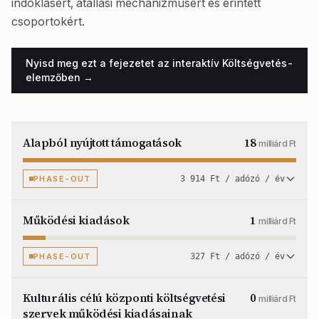
indoklásért, átállási mechanizmusért és érintett
csoportokért.
Nyisd meg ezt a fejezetet az interaktív Költségvetés-
elemzőben →
Alapból nyújtott támogatások
18
milliárd Ft
PHASE-OUT
3 914 Ft / adózó / év
Működési kiadások
1
milliárd Ft
PHASE-OUT
327 Ft / adózó / év
Kulturális célú központi költségvetési
0
milliárd Ft
szervek működési kiadásainak