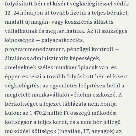
folyósított bérrel kísért végkielégítéssel
védik:
12–24 hónapon át tovább fizetik a teljes bérüket,
mialatt új magán- vagy közszférás állást is
vállalhatnak és megtarthatnak. Az itt szükséges
képességek — pályázatkezelés,
programmenedzsment, pénzügyi kontroll —
általános adminisztratív képességek,
amelyeknek széles munkaerőpiacuk van, és
éppen ez teszi a tovább folyósított bérrel kísért
végkielégítést az egyenletes leépítésen belül a
megfelelő munkavállalói védelmi eszközzé. A
bérköltséget a fejezet táblázata nem bontja
külön; az 1 470,2 millió Ft összegű működési
költségsor a teljes keret, és a nem bér jellegű
működési költségek (ingatlan, IT, anyagok) az