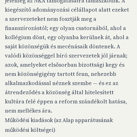
jelenleg az NKA támogatásaira támaszkodik. A
kiegészítő adományozási célállapot alatt ezeket
a szervezeteket nem fosztják meg a
finanszírozástól; egy olyan csatornából, ahol a
kollégium dönt, egy olyanba kerülnek át, ahol a
saját közönségük és mecénásaik döntenek. A
valódi közönséggel bíró szervezetek jól járnak;
azok, amelyeket elsősorban bizottsági kegy és
nem közönségigény tartott fenn, nehezebb
alkalmazkodással néznek szembe — és ez az
átrendeződés a közönség által hitelesített
kultúra felé éppen a reform szándékolt hatása,
nem mellékes ára.
Működési kiadások (az Alap apparátusának
működési költségei)