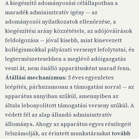
A kiegészítő adományozási célállapotban a
maradék adminisztratív igény — az
adományozói nyilatkozatok ellenőrzése, a
kiegészítési arány közzététele, az adójóváírások
feldolgozása — jóval kisebb, mint kinevezett
kollégiumokkal pályázati versenyt lefolytatni, és
legtermészetesebben a meglévő adóigazgatás
veszi át, nem önálló apparátusként marad fenn.
Átállási mechanizmus:
5 éves egyenletes
leépítés, párhuzamosan a támogatási sorral — az
apparátus annyiban szűkül, amennyiben az
általa lebonyolított támogatási verseny szűkül. A
védett fél az alap állandó adminisztratív
állománya. Ahogy az apparátus egyes részlegeit
felszámolják, az érintett munkatársakat
tovább