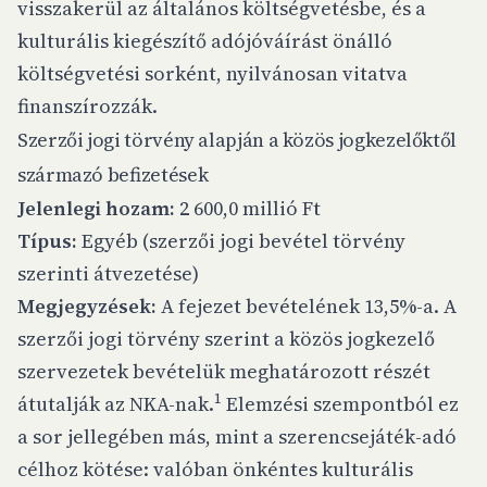
visszakerül az általános költségvetésbe, és a
kulturális kiegészítő adójóváírást önálló
költségvetési sorként, nyilvánosan vitatva
finanszírozzák.
Szerzői jogi törvény alapján a közös jogkezelőktől
származó befizetések
Jelenlegi hozam:
2 600,0 millió Ft
Típus:
Egyéb (szerzői jogi bevétel törvény
szerinti átvezetése)
Megjegyzések:
A fejezet bevételének 13,5%-a. A
szerzői jogi törvény szerint a közös jogkezelő
szervezetek bevételük meghatározott részét
1
átutalják az NKA-nak.
Elemzési szempontból ez
a sor jellegében más, mint a szerencsejáték-adó
célhoz kötése: valóban önkéntes kulturális