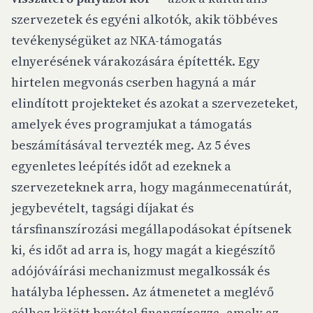
szervezetek és egyéni alkotók, akik többéves
tevékenységüket az NKA-támogatás
elnyerésének várakozására építették. Egy
hirtelen megvonás cserben hagyná a már
elindított projekteket és azokat a szervezeteket,
amelyek éves programjukat a támogatás
beszámításával tervezték meg. Az 5 éves
egyenletes leépítés időt ad ezeknek a
szervezeteknek arra, hogy magánmecenatúrát,
jegybevételt, tagsági díjakat és
társfinanszírozási megállapodásokat építsenek
ki, és időt ad arra is, hogy magát a kiegészítő
adójóváírási mechanizmust megalkossák és
hatályba léphessen. Az átmenetet a meglévő
célhoz kötött bevétel finanszírozza, amely az