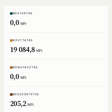
MEGTARTÁS
0,0
MFt
KIFUTTATÁS
19 084,8
MFt
BEFAGYASZTÁS
0,0
MFt
MEGSZÜNTETÉS
205,2
MFt