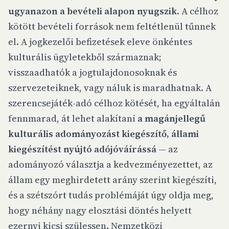
ugyanazon a bevételi alapon nyugszik
. A célhoz
kötött bevételi források nem feltétlenül tűnnek
el. A jogkezelői befizetések eleve önkéntes
kulturális ügyletekből származnak;
visszaadhatók a jogtulajdonosoknak és
szervezeteiknek, vagy náluk is maradhatnak. A
szerencsejáték-adó célhoz kötését, ha egyáltalán
fennmarad, át lehet alakítani
a magánjellegű
kulturális adományozást kiegészítő, állami
kiegészítést nyújtó adójóváírássá
— az
adományozó választja a kedvezményezettet, az
állam egy meghirdetett arány szerint kiegészíti,
és a szétszórt tudás problémáját úgy oldja meg,
hogy néhány nagy elosztási döntés helyett
ezernyi kicsi szülessen. Nemzetközi