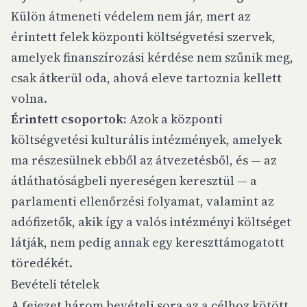
Külön átmeneti védelem nem jár, mert az
érintett felek központi költségvetési szervek,
amelyek finanszírozási kérdése nem szűnik meg,
csak átkerül oda, ahová eleve tartoznia kellett
volna.
Érintett csoportok:
Azok a központi
költségvetési kulturális intézmények, amelyek
ma részesülnek ebből az átvezetésből, és — az
átláthatóságbeli nyereségen keresztül — a
parlamenti ellenőrzési folyamat, valamint az
adófizetők, akik így a valós intézményi költséget
látják, nem pedig annak egy kereszttámogatott
töredékét.
Bevételi tételek
A fejezet három bevételi sora az a célhoz kötött