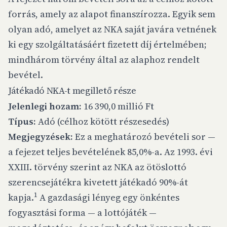
forrás, amely az alapot finanszírozza. Egyik sem
olyan adó, amelyet az NKA saját javára vetnének
ki egy szolgáltatásáért fizetett díj értelmében;
mindhárom törvény által az alaphoz rendelt
bevétel.
Játékadó NKA-t megillető része
Jelenlegi hozam:
16 390,0 millió Ft
Típus:
Adó (célhoz kötött részesedés)
Megjegyzések:
Ez a meghatározó bevételi sor —
a fejezet teljes bevételének 85,0%-a. Az 1993. évi
XXIII. törvény szerint az NKA az ötöslottó
szerencsejátékra kivetett játékadó 90%-át
1
kapja.
A gazdasági lényeg egy önkéntes
fogyasztási forma — a lottójáték —