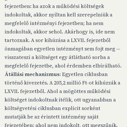
fejezetben: ha azok a működési költségek
indokoltak, akkor nyíltan kell szerepelniük a
megfelelő intézményi fejezetben; ha nem
indokoltak, akkor sehol. Akárhogy is, ide nem
tartoznak. A sor kihúzása a LXVII. fejezetből
önmagában egyetlen intézményt sem fojt meg —
visszateszi a költséget egy átlátható sorba a
megfelelő fejezetbe, ahol érdemben elbírálható.
Átállási mechanizmus:
Egyetlen ciklusban
történő kivezetés. A 205,2 millió Ft-ot kihúzzák a
LXVII. fejezetből. Ahol a mögöttes működési
költséget indokoltnak ítélik, ott ugyanabban a
költségvetési ciklusban explicit sorként
mutatják be az érintett intézmény saját
fejezetében; ahol nem indokolt, ott megszűnik.