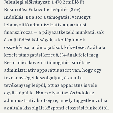
Jelenlegi előirányzat:
1 470,2 millió Ft
Besorolás:
Fokozatos leépítés (5 év)
Indoklás:
Ez a sor a támogatási versenyt
lebonyolító adminisztratív apparátust
finanszírozza — a pályázatkezelő munkatársak
és működési költségek, a kollégiumok
összehívása, a támogatások kifizetése. Az általa
kezelt támogatási keret 8,3%-ának felel meg.
Besorolása követi a támogatási sorét: az
adminisztratív apparátus azért van, hogy egy
tevékenységet kiszolgáljon, és ahol a
tevékenység leépül, ott az apparátus is vele
együtt épül le. Nincs olyan tartós indok az
adminisztratív költségre, amely független volna
az általa kiszolgált központi elosztási funkciótól.