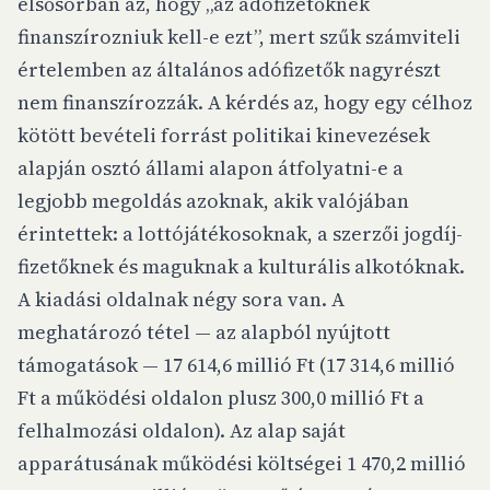
elsősorban az, hogy „az adófizetőknek
finanszírozniuk kell-e ezt”, mert szűk számviteli
értelemben az általános adófizetők nagyrészt
nem finanszírozzák. A kérdés az, hogy egy célhoz
kötött bevételi forrást politikai kinevezések
alapján osztó állami alapon átfolyatni-e a
legjobb megoldás azoknak, akik valójában
érintettek: a lottójátékosoknak, a szerzői jogdíj-
fizetőknek és maguknak a kulturális alkotóknak.
A kiadási oldalnak négy sora van. A
meghatározó tétel — az alapból nyújtott
támogatások — 17 614,6 millió Ft (17 314,6 millió
Ft a működési oldalon plusz 300,0 millió Ft a
felhalmozási oldalon). Az alap saját
apparátusának működési költségei 1 470,2 millió