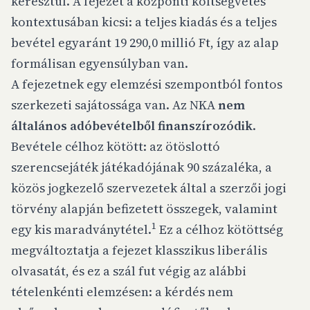
keresztül. A fejezet a központi költségvetés
kontextusában kicsi: a teljes kiadás és a teljes
bevétel egyaránt 19 290,0 millió Ft, így az alap
formálisan egyensúlyban van.
A fejezetnek egy elemzési szempontból fontos
szerkezeti sajátossága van. Az NKA
nem
általános adóbevételből finanszírozódik
.
Bevétele célhoz kötött: az ötöslottó
szerencsejáték játékadójának 90 százaléka, a
közös jogkezelő szervezetek által a szerzői jogi
törvény alapján befizetett összegek, valamint
1
egy kis maradványtétel.
Ez a célhoz kötöttség
megváltoztatja a fejezet klasszikus liberális
olvasatát, és ez a szál fut végig az alábbi
tételenkénti elemzésen: a kérdés nem