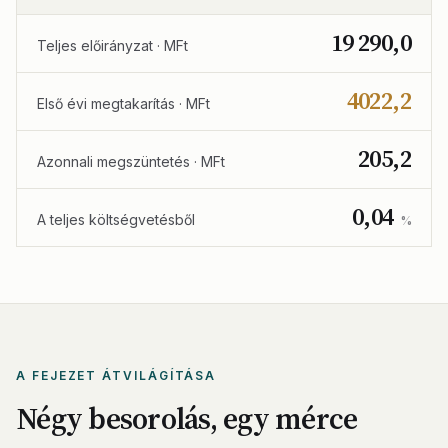
19 290,0
Teljes előirányzat · MFt
4022,2
Első évi megtakarítás · MFt
205,2
Azonnali megszüntetés · MFt
0,04
A teljes költségvetésből
%
A FEJEZET ÁTVILÁGÍTÁSA
Négy besorolás, egy mérce