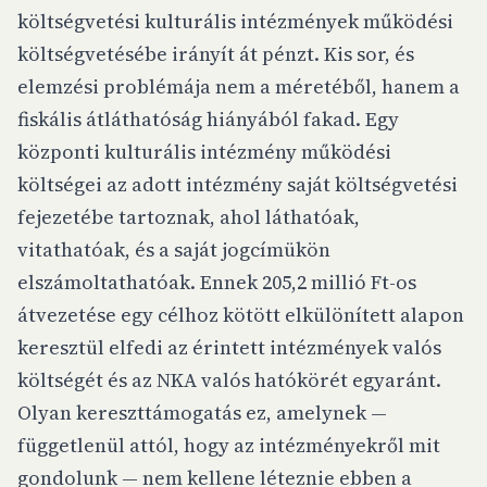
költségvetési kulturális intézmények működési
költségvetésébe irányít át pénzt. Kis sor, és
elemzési problémája nem a méretéből, hanem a
fiskális átláthatóság hiányából fakad. Egy
központi kulturális intézmény működési
költségei az adott intézmény saját költségvetési
fejezetébe tartoznak, ahol láthatóak,
vitathatóak, és a saját jogcímükön
elszámoltathatóak. Ennek 205,2 millió Ft-os
átvezetése egy célhoz kötött elkülönített alapon
keresztül elfedi az érintett intézmények valós
költségét és az NKA valós hatókörét egyaránt.
Olyan kereszttámogatás ez, amelynek —
függetlenül attól, hogy az intézményekről mit
gondolunk — nem kellene léteznie ebben a