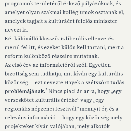
programok területéről érkező pályázóknak, és
amelyet olyan szakmai kollégiumok osztanak el,
amelyek tagjait a kultúráért felelős miniszter
nevezi ki.
Két különálló klasszikus liberális ellenvetés
merül fel itt, és ezeket külön kell tartani, mert a
reform különböző részeire mutatnak.
Az első érv az információról szól. Egyetlen
bizottság sem tudhatja, mit kíván egy kulturális
közönség — ezt nevezte Hayek a
szétszórt tudás
2
problémájának
.
Nincs piaci ár arra, hogy „egy
verseskötet kulturális értéke” vagy „egy
regionális népzenei fesztivál” mennyit ér, és a
releváns információ — hogy egy közönség mely
projekteket kíván valójában, mely alkotók