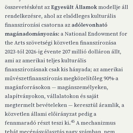
összevetésként az
Egyesült Államok
modellje áll
rendelkezésre, ahol az elsődleges kulturális
finanszírozási csatorna az
adólevonható
magánadományozás
: a National Endowment for
the Arts szövetségi közvetlen finanszírozása
2023-tól 2026-ig évente 207 millió dolláron állt,
ami az amerikai teljes kulturális
finanszírozásnak csak kis hányada; az amerikai
művészetfinanszírozás megközelítőleg 90%-a
magánforrásokon — magánszemélyeken,
alapítványokon, vállalatokon és saját
megtermelt bevételeken — keresztül áramlik, a
közvetlen állami előirányzat pedig a
4
5
fennmaradó részt teszi ki.
A mechanizmus
tehát mecénásválasztás nagy számban, nem