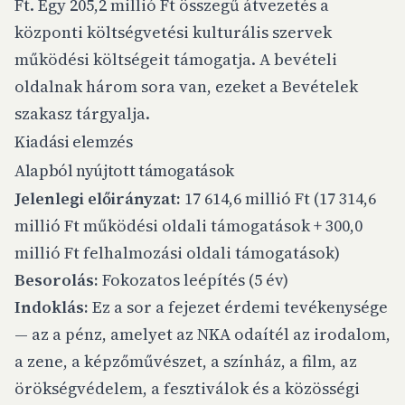
Ft. Egy 205,2 millió Ft összegű átvezetés a
központi költségvetési kulturális szervek
működési költségeit támogatja. A bevételi
oldalnak három sora van, ezeket a Bevételek
szakasz tárgyalja.
Kiadási elemzés
Alapból nyújtott támogatások
Jelenlegi előirányzat:
17 614,6 millió Ft (17 314,6
millió Ft működési oldali támogatások + 300,0
millió Ft felhalmozási oldali támogatások)
Besorolás:
Fokozatos leépítés (5 év)
Indoklás:
Ez a sor a fejezet érdemi tevékenysége
— az a pénz, amelyet az NKA odaítél az irodalom,
a zene, a képzőművészet, a színház, a film, az
örökségvédelem, a fesztiválok és a közösségi