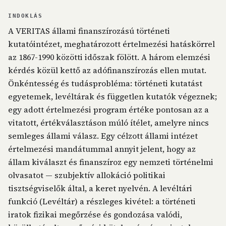
INDOKLÁS
A VERITAS állami finanszírozású történeti
kutatóintézet, meghatározott értelmezési hatáskörrel
az 1867-1990 közötti időszak fölött. A három elemzési
kérdés közül kettő az adófinanszírozás ellen mutat.
Önkéntesség és tudásprobléma: történeti kutatást
egyetemek, levéltárak és független kutatók végeznek;
egy adott értelmezési program értéke pontosan az a
vitatott, értékválasztáson múló ítélet, amelyre nincs
semleges állami válasz. Egy célzott állami intézet
értelmezési mandátummal annyit jelent, hogy az
állam kiválaszt és finanszíroz egy nemzeti történelmi
olvasatot — szubjektív allokáció politikai
tisztségviselők által, a keret nyelvén. A levéltári
funkció (Levéltár) a részleges kivétel: a történeti
iratok fizikai megőrzése és gondozása valódi,