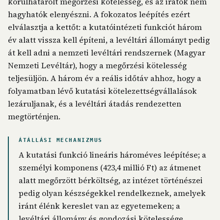
körülhatárolt megőrzési kötelesség, és az iratok nem
hagyhatók elenyészni. A fokozatos leépítés ezért
elválasztja a kettőt: a kutatóintézeti funkciót három
év alatt vissza kell építeni, a levéltári állományt pedig
át kell adni a nemzeti levéltári rendszernek (Magyar
Nemzeti Levéltár), hogy a megőrzési kötelesség
teljesüljön. A három év a reális időtáv ahhoz, hogy a
folyamatban lévő kutatási kötelezettségvállalások
lezáruljanak, és a levéltári átadás rendezetten
megtörténjen.
ÁTÁLLÁSI MECHANIZMUS
A kutatási funkció lineáris hároméves leépítése; a
személyi komponens (423,4 millió Ft) az átmenet
alatt megőrzött bérköltség, az intézet történészei
pedig olyan készségekkel rendelkeznek, amelyek
iránt élénk kereslet van az egyetemeken; a
levéltári állomány és gondozási kötelessége