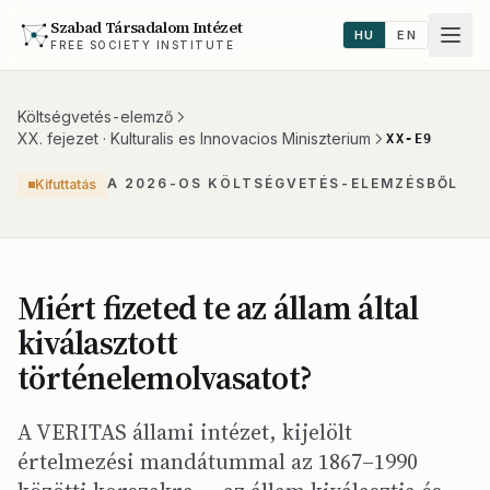
Szabad Társadalom Intézet
HU
EN
FREE SOCIETY INSTITUTE
Költségvetés-elemző
XX. fejezet · Kulturalis es Innovacios Miniszterium
XX-E9
A 2026-OS KÖLTSÉGVETÉS-ELEMZÉSBŐL
Kifuttatás
Miért fizeted te az állam által
kiválasztott
történelemolvasatot?
A VERITAS állami intézet, kijelölt
értelmezési mandátummal az 1867–1990