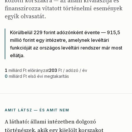
közötti korszakra — az állam kiválasztja és
finanszírozza vitatott történelmi események
egyik olvasatát.
Körülbelül 229 forint adózónként évente — 915,5
millió forint egy intézetre, amelynek levéltári
funkcióját az országos levéltári rendszer már most
ellátja.
1
milliárd Ft előirányzat
203
Ft / adózó / év
0
milliárd Ft első évi megtakarítás
AMIT LÁTSZ — ÉS AMIT NEM
A látható: állami intézetben dolgozó
történészek, akik egy kijelölt korszakot