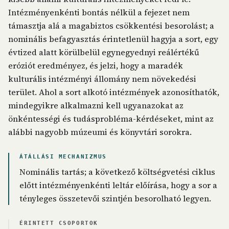
Intézményenkénti bontás nélkül a fejezet nem
támasztja alá a magabiztos csökkentési besorolást; a
nominális befagyasztás érintetlenül hagyja a sort, egy
évtized alatt körülbelül egynegyednyi reálértékű
eróziót eredményez, és jelzi, hogy a maradék
kulturális intézményi állomány nem növekedési
terület. Ahol a sort alkotó intézmények azonosíthatók,
mindegyikre alkalmazni kell ugyanazokat az
önkéntességi és tudásprobléma-kérdéseket, mint az
alábbi nagyobb múzeumi és könyvtári sorokra.
ÁTÁLLÁSI MECHANIZMUS
Nominális tartás; a következő költségvetési ciklus
előtt intézményenkénti leltár előírása, hogy a sor a
tényleges összetevői szintjén besorolható legyen.
ÉRINTETT CSOPORTOK