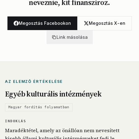
neveznie, kit finanszíroz.
Megosztás Facebookon
Megosztás X-en
Link másolása
AZ ELEMZŐ ÉRTÉKELÉSE
Egyéb kulturális intézmények
Magyar fordítás folyamatban
INDOKLÁS
Maradéktétel, amely az önállóan nem nevesített
kisebb állami kulturális intézményeket fedi le.