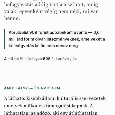
befagyasztás addig tartja a szintet, amíg
valaki egyenként végig nem nézi, mi van
benne.
Körülbelül 909 forint adózónként évente — 3,6
milliárd forint olyan intézményeknek, amelyeket a
költségvetés külön nem nevez meg.
4
milliárd Ft előirányzat
808
Ft / adózó / év
AMIT LÁTSZ — ÉS AMIT NEM
A látható: kisebb állami kulturális szervezetek,
amelyek működési támogatást kapnak. A
láthatatlan: az adózó, aki egy átláthatatlan