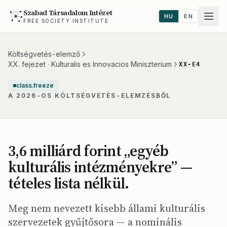
Szabad Társadalom Intézet
HU
EN
FREE SOCIETY INSTITUTE
Költségvetés-elemző
XX. fejezet · Kulturalis es Innovacios Miniszterium
XX-E4
class.freeze
A 2026-OS KÖLTSÉGVETÉS-ELEMZÉSBŐL
3,6 milliárd forint „egyéb
kulturális intézményekre” —
tételes lista nélkül.
Meg nem nevezett kisebb állami kulturális
szervezetek gyűjtősora — a nominális