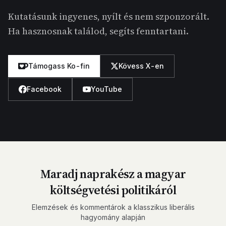
Kutatásunk ingyenes, nyílt és nem szponzorált.
Ha hasznosnak találod, segíts fenntartani.
Támogass Ko-fin
Kövess X-en
Facebook
YouTube
Maradj naprakész a magyar
költségvetési politikáról
Elemzések és kommentárok a klasszikus liberális
hagyomány alapján