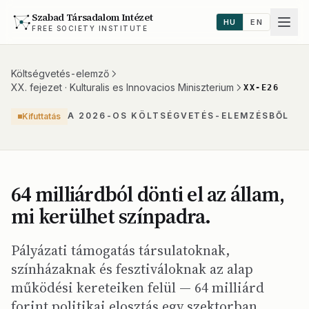
Szabad Társadalom Intézet
HU
EN
FREE SOCIETY INSTITUTE
Költségvetés-elemző
XX. fejezet · Kulturalis es Innovacios Miniszterium
XX-E26
A 2026-OS KÖLTSÉGVETÉS-ELEMZÉSBŐL
Kifuttatás
64 milliárdból dönti el az állam,
mi kerülhet színpadra.
Pályázati támogatás társulatoknak,
színházaknak és fesztiváloknak az alap
működési kereteiken felül — 64 milliárd
forint politikai elosztás egy szektorban,