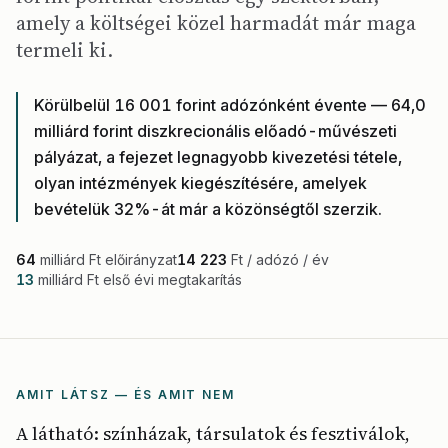
amely a költségei közel harmadát már maga
termeli ki.
Körülbelül 16 001 forint adózónként évente — 64,0
milliárd forint diszkrecionális előadó-művészeti
pályázat, a fejezet legnagyobb kivezetési tétele,
olyan intézmények kiegészítésére, amelyek
bevételük 32%-át már a közönségtől szerzik.
64
milliárd Ft előirányzat
14 223
Ft / adózó / év
13
milliárd Ft első évi megtakarítás
AMIT LÁTSZ — ÉS AMIT NEM
A látható: színházak, társulatok és fesztiválok,