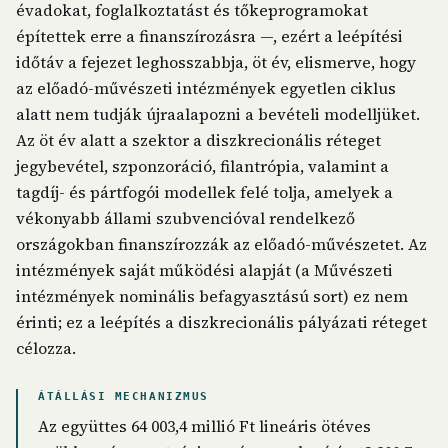
évadokat, foglalkoztatást és tőkeprogramokat
építettek erre a finanszírozásra —, ezért a leépítési
időtáv a fejezet leghosszabbja, öt év, elismerve, hogy
az előadó-művészeti intézmények egyetlen ciklus
alatt nem tudják újraalapozni a bevételi modelljüket.
Az öt év alatt a szektor a diszkrecionális réteget
jegybevétel, szponzoráció, filantrópia, valamint a
tagdíj- és pártfogói modellek felé tolja, amelyek a
vékonyabb állami szubvencióval rendelkező
országokban finanszírozzák az előadó-művészetet. Az
intézmények saját működési alapját (a Művészeti
intézmények nominális befagyasztású sort) ez nem
érinti; ez a leépítés a diszkrecionális pályázati réteget
célozza.
ÁTÁLLÁSI MECHANIZMUS
Az együttes 64 003,4 millió Ft lineáris ötéves