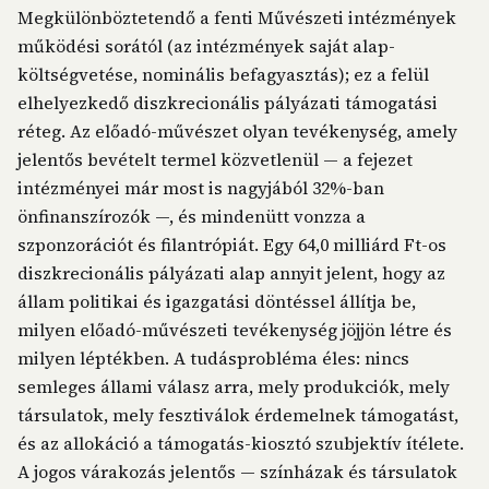
Megkülönböztetendő a fenti Művészeti intézmények
működési sorától (az intézmények saját alap-
költségvetése, nominális befagyasztás); ez a felül
elhelyezkedő diszkrecionális pályázati támogatási
réteg. Az előadó-művészet olyan tevékenység, amely
jelentős bevételt termel közvetlenül — a fejezet
intézményei már most is nagyjából 32%-ban
önfinanszírozók —, és mindenütt vonzza a
szponzorációt és filantrópiát. Egy 64,0 milliárd Ft-os
diszkrecionális pályázati alap annyit jelent, hogy az
állam politikai és igazgatási döntéssel állítja be,
milyen előadó-művészeti tevékenység jöjjön létre és
milyen léptékben. A tudásprobléma éles: nincs
semleges állami válasz arra, mely produkciók, mely
társulatok, mely fesztiválok érdemelnek támogatást,
és az allokáció a támogatás-kiosztó szubjektív ítélete.
A jogos várakozás jelentős — színházak és társulatok