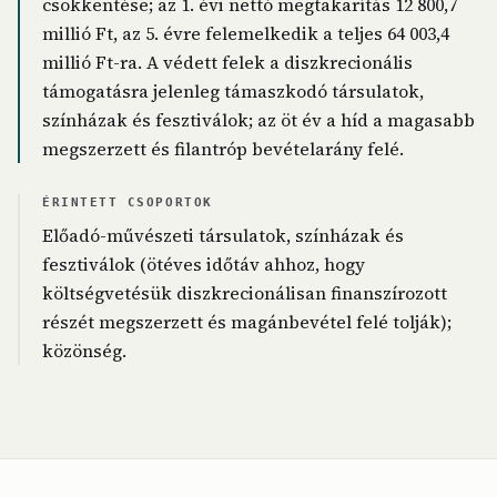
csökkentése; az 1. évi nettó megtakarítás 12 800,7
millió Ft, az 5. évre felemelkedik a teljes 64 003,4
millió Ft-ra. A védett felek a diszkrecionális
támogatásra jelenleg támaszkodó társulatok,
színházak és fesztiválok; az öt év a híd a magasabb
megszerzett és filantróp bevételarány felé.
ÉRINTETT CSOPORTOK
Előadó-művészeti társulatok, színházak és
fesztiválok (ötéves időtáv ahhoz, hogy
költségvetésük diszkrecionálisan finanszírozott
részét megszerzett és magánbevétel felé tolják);
közönség.