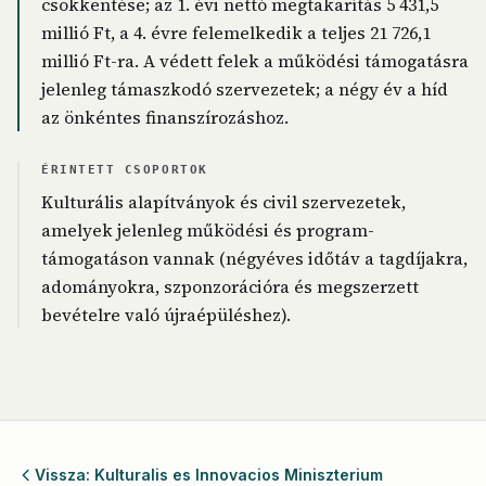
csökkentése; az 1. évi nettó megtakarítás 5 431,5
millió Ft, a 4. évre felemelkedik a teljes 21 726,1
millió Ft-ra. A védett felek a működési támogatásra
jelenleg támaszkodó szervezetek; a négy év a híd
az önkéntes finanszírozáshoz.
ÉRINTETT CSOPORTOK
Kulturális alapítványok és civil szervezetek,
amelyek jelenleg működési és program-
támogatáson vannak (négyéves időtáv a tagdíjakra,
adományokra, szponzorációra és megszerzett
bevételre való újraépüléshez).
Vissza: Kulturalis es Innovacios Miniszterium