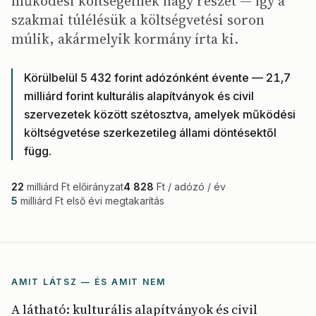
működési költségeinek nagy részét — így a
szakmai túlélésük a költségvetési soron
múlik, akármelyik kormány írta ki.
Körülbelül 5 432 forint adózónként évente — 21,7
milliárd forint kulturális alapítványok és civil
szervezetek között szétosztva, amelyek működési
költségvetése szerkezetileg állami döntésektől
függ.
22
milliárd Ft előirányzat
4 828
Ft / adózó / év
5
milliárd Ft első évi megtakarítás
AMIT LÁTSZ — ÉS AMIT NEM
A látható: kulturális alapítványok és civil