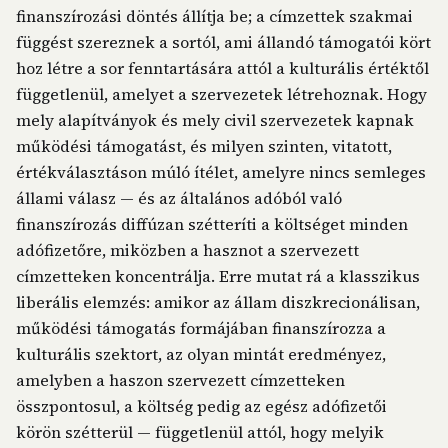
finanszírozási döntés állítja be; a címzettek szakmai
függést szereznek a sortól, ami állandó támogatói kört
hoz létre a sor fenntartására attól a kulturális értéktől
függetlenül, amelyet a szervezetek létrehoznak. Hogy
mely alapítványok és mely civil szervezetek kapnak
működési támogatást, és milyen szinten, vitatott,
értékválasztáson múló ítélet, amelyre nincs semleges
állami válasz — és az általános adóból való
finanszírozás diffúzan szétteríti a költséget minden
adófizetőre, miközben a hasznot a szervezett
címzetteken koncentrálja. Erre mutat rá a klasszikus
liberális elemzés: amikor az állam diszkrecionálisan,
működési támogatás formájában finanszírozza a
kulturális szektort, az olyan mintát eredményez,
amelyben a haszon szervezett címzetteken
összpontosul, a költség pedig az egész adófizetői
körön szétterül — függetlenül attól, hogy melyik