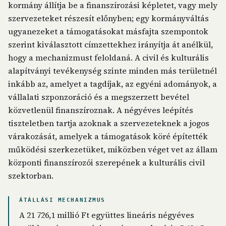
kormány állítja be a finanszírozási képletet, vagy mely
szervezeteket részesít előnyben; egy kormányváltás
ugyanezeket a támogatásokat másfajta szempontok
szerint kiválasztott címzettekhez irányítja át anélkül,
hogy a mechanizmust feloldaná. A civil és kulturális
alapítványi tevékenység szinte minden más területnél
inkább az, amelyet a tagdíjak, az egyéni adományok, a
vállalati szponzoráció és a megszerzett bevétel
közvetlenül finanszíroznak. A négyéves leépítés
tiszteletben tartja azoknak a szervezeteknek a jogos
várakozását, amelyek a támogatások köré építették
működési szerkezetüket, miközben véget vet az állam
központi finanszírozói szerepének a kulturális civil
szektorban.
ÁTÁLLÁSI MECHANIZMUS
A 21 726,1 millió Ft együttes lineáris négyéves