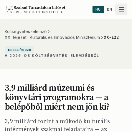
Szabad Társadalom Intézet
HU
EN
FREE SOCIETY INSTITUTE
Költségvetés-elemző
XX. fejezet · Kulturalis es Innovacios Miniszterium
XX-E22
class.freeze
A 2026-OS KÖLTSÉGVETÉS-ELEMZÉSBŐL
3,9 milliárd múzeumi és
könyvtári programokra — a
belépőből miért nem jön ki?
3,9 milliárd forint a működő kulturális
intézmények szakmai feladataira — az