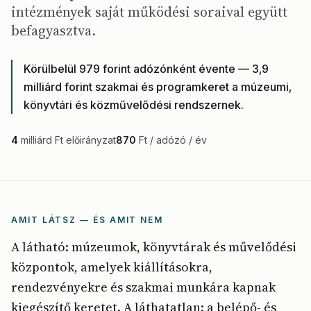
intézmények saját működési soraival együtt
befagyasztva.
Körülbelül 979 forint adózónként évente — 3,9
milliárd forint szakmai és programkeret a múzeumi,
könyvtári és közművelődési rendszernek.
4
milliárd Ft előirányzat
870
Ft / adózó / év
AMIT LÁTSZ — ÉS AMIT NEM
A látható: múzeumok, könyvtárak és művelődési
központok, amelyek kiállításokra,
rendezvényekre és szakmai munkára kapnak
kiegészítő keretet. A láthatatlan: a belépő- és