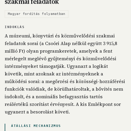
szakmai feladatok
Magyar fordítás folyamatban
INDOKLÁS
A múzeumi, könyvtári és közművelődési szakmai
feladatok sorai (a Csoóri Alap nélkül együtt 3 915,8
millió Ft) olyan programkeretek, amelyek a fent
mérlegelt meglévő gyűjteményi és közművelődési
intézményeket támogatják. Ugyanazt a logikát
követik, mint azoknak az intézményeknek a
működési sorai: a megőrzési és közösségi-hozzáférési
funkciók valódiak, de körülhatároltak, a bővítés nem
indokolt, és a nominális befagyasztás tartós
reálértékű szorítást érvényesít. A kis Emlékpont sor
ugyanezt a besorolást követi.
ÁTÁLLÁSI MECHANIZMUS