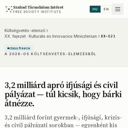
Szabad Társadalom Intézet
HU
EN
FREE SOCIETY INSTITUTE
Költségvetés-elemző
XX. fejezet · Kulturalis es Innovacios Miniszterium
XX-E21
class.freeze
A 2026-OS KÖLTSÉGVETÉS-ELEMZÉSBŐL
3,2 milliárd apró ifjúsági és civil
pályázat — túl kicsik, hogy bárki
átnézze.
3,2 milliárd forint gyermek-, ifjúsági, krízis-
és civil pályázati sorokban — egyenként kis