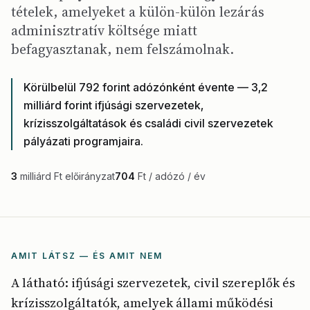
tételek, amelyeket a külön-külön lezárás
adminisztratív költsége miatt
befagyasztanak, nem felszámolnak.
Körülbelül 792 forint adózónként évente — 3,2
milliárd forint ifjúsági szervezetek,
krízisszolgáltatások és családi civil szervezetek
pályázati programjaira.
3
milliárd Ft előirányzat
704
Ft / adózó / év
AMIT LÁTSZ — ÉS AMIT NEM
A látható: ifjúsági szervezetek, civil szereplők és
krízisszolgáltatók, amelyek állami működési