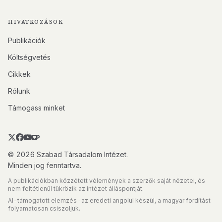
HIVATKOZÁSOK
Publikációk
Költségvetés
Cikkek
Rólunk
Támogass minket
© 2026 Szabad Társadalom Intézet.
Minden jog fenntartva.
A publikációkban közzétett vélemények a szerzők saját nézetei, és
nem feltétlenül tükrözik az intézet álláspontját.
AI-támogatott elemzés · az eredeti angolul készül, a magyar fordítást
folyamatosan csiszoljuk.