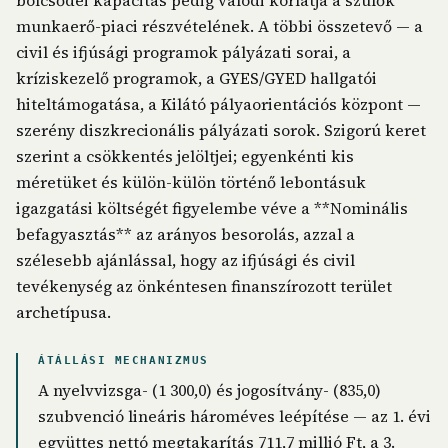
bölcsődei kapacitás pedig valódi korlátja a szülők
munkaerő-piaci részvételének. A többi összetevő — a
civil és ifjúsági programok pályázati sorai, a
kríziskezelő programok, a GYES/GYED hallgatói
hiteltámogatása, a Kilátó pályaorientációs központ —
szerény diszkrecionális pályázati sorok. Szigorú keret
szerint a csökkentés jelöltjei; egyenkénti kis
méretüket és külön-külön történő lebontásuk
igazgatási költségét figyelembe véve a **Nominális
befagyasztás** az arányos besorolás, azzal a
szélesebb ajánlással, hogy az ifjúsági és civil
tevékenység az önkéntesen finanszírozott terület
archetípusa.
ÁTÁLLÁSI MECHANIZMUS
A nyelvvizsga- (1 300,0) és jogosítvány- (835,0)
szubvenció lineáris hároméves leépítése — az 1. évi
együttes nettó megtakarítás 711,7 millió Ft, a 3.