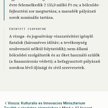
évre felemelkedik 2 135,0 millió Ft-ra; a bölcsőde-
fejlesztési sor megtartása; a maradék pályázati
sorok nominális tartása.
ÉRINTETT CSOPORTOK
A vizsga- és jogosítvány-visszatérítést igénylő
fiatalok (hároméves időtáv; a tevékenység
szubvenció nélkül folytatódik); nem állami
bölcsődei szolgáltatók és az őket használó szülők
(a finanszírozás védett); a befagyasztott pályázati
sorokon lévő ifjúsági és civil szervezetek.
Vissza: Kulturalis es Innovacios Miniszterium
Tovább a részletes elemzéshez
Mind a 42 fejezet