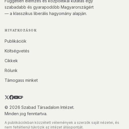
Független elemzés és közpolitikai kutatás egy
szabadabb és gyarapodóbb Magyarországért
— a klasszikus liberális hagyomány alapján.
HIVATKOZÁSOK
Publikációk
Költségvetés
Cikkek
Rólunk
Támogass minket
© 2026 Szabad Társadalom Intézet.
Minden jog fenntartva.
A publikációkban közzétett vélemények a szerzők saját nézetei, és
nem feltétlenül tükrözik az intézet álláspontját.