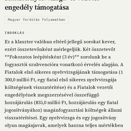
engedély támogatása
Magyar fordítás folyamatban
INDOKLÁS
Ez a klaszter valóban eltérő jellegű sorokat kever,
ezért összetevőnként mérlegeljük. Két összetevőt
**Fokozatos leépítésként (3 év)** sorolunk be a
fogyasztói szubvencióra vonatkozó érvelés alapján. A
Fiatalok első sikeres nyelvvizsgájának támogatása (1
300,0 millió Ft, egy fiatal első sikeres nyelvvizsgája
költségének visszatérítése) és a Fiatalok vezetői
engedélyének megszerzésével összefüggő
hozzájárulás (835,0 millió Ft, hozzájárulás egy fiatal
jogosítványához) magánfogyasztási költségek állami
visszatérítései. Egy nyelvvizsga és egy jogosítvány
olyan magánjavak, amelyek haszna teljes mértékben