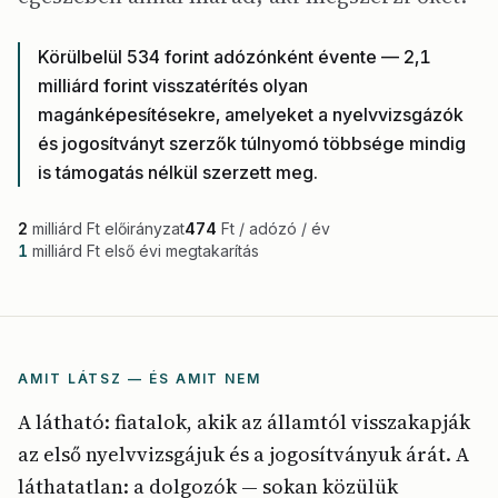
Körülbelül 534 forint adózónként évente — 2,1
milliárd forint visszatérítés olyan
magánképesítésekre, amelyeket a nyelvvizsgázók
és jogosítványt szerzők túlnyomó többsége mindig
is támogatás nélkül szerzett meg.
2
milliárd Ft előirányzat
474
Ft / adózó / év
1
milliárd Ft első évi megtakarítás
AMIT LÁTSZ — ÉS AMIT NEM
A látható: fiatalok, akik az államtól visszakapják
az első nyelvvizsgájuk és a jogosítványuk árát. A
láthatatlan: a dolgozók — sokan közülük