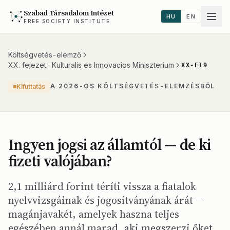
Szabad Társadalom Intézet
HU
EN
FREE SOCIETY INSTITUTE
Költségvetés-elemző
XX. fejezet · Kulturalis es Innovacios Miniszterium
XX-E19
A 2026-OS KÖLTSÉGVETÉS-ELEMZÉSBŐL
Kifuttatás
Ingyen jogsi az államtól — de ki
fizeti valójában?
2,1 milliárd forint téríti vissza a fiatalok
nyelvvizsgáinak és jogosítványának árát —
magánjavakét, amelyek haszna teljes
egészében annál marad, aki megszerzi őket.