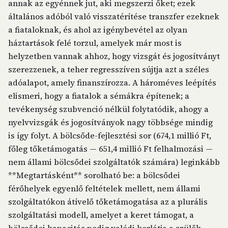
annak az egyénnek jut, aki megszerzi őket; ezek
általános adóból való visszatérítése transzfer ezeknek
a fiataloknak, és ahol az igénybevétel az olyan
háztartások felé torzul, amelyek már most is
helyzetben vannak ahhoz, hogy vizsgát és jogosítványt
szerezzenek, a teher regresszíven sújtja azt a széles
adóalapot, amely finanszírozza. A hároméves leépítés
elismeri, hogy a fiatalok a sémákra építenek; a
tevékenység szubvenció nélkül folytatódik, ahogy a
nyelvvizsgák és jogosítványok nagy többsége mindig
is így folyt. A bölcsőde-fejlesztési sor (674,1 millió Ft,
főleg tőketámogatás — 651,4 millió Ft felhalmozási —
nem állami bölcsődei szolgáltatók számára) leginkább
**Megtartásként** sorolható be: a bölcsődei
férőhelyek egyenlő feltételek mellett, nem állami
szolgáltatókon átívelő tőketámogatása az a plurális
szolgáltatási modell, amelyet a keret támogat, a