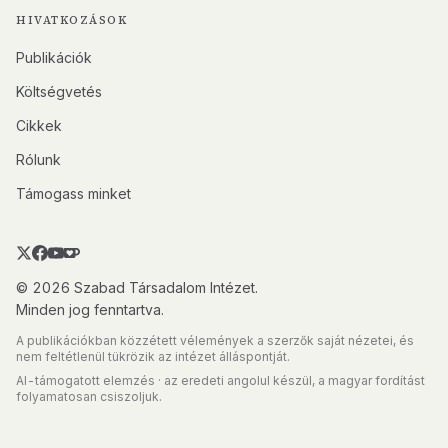
HIVATKOZÁSOK
Publikációk
Költségvetés
Cikkek
Rólunk
Támogass minket
© 2026 Szabad Társadalom Intézet.
Minden jog fenntartva.
A publikációkban közzétett vélemények a szerzők saját nézetei, és
nem feltétlenül tükrözik az intézet álláspontját.
AI-támogatott elemzés · az eredeti angolul készül, a magyar fordítást
folyamatosan csiszoljuk.