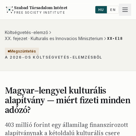
Szabad Társadalom Intézet
HU
EN
FREE SOCIETY INSTITUTE
Költségvetés-elemző
XX. fejezet · Kulturalis es Innovacios Miniszterium
XX-E18
Megszüntetés
A 2026-OS KÖLTSÉGVETÉS-ELEMZÉSBŐL
Magyar–lengyel kulturális
alapítvány — miért fizeti minden
adózó?
403 millió forint egy államilag finanszírozott
alapítványnak a kétoldalú kulturális csere