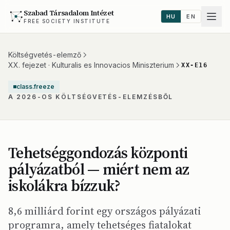
Szabad Társadalom Intézet
HU
EN
FREE SOCIETY INSTITUTE
Költségvetés-elemző
XX. fejezet · Kulturalis es Innovacios Miniszterium
XX-E16
class.freeze
A 2026-OS KÖLTSÉGVETÉS-ELEMZÉSBŐL
Tehetséggondozás központi
pályázatból — miért nem az
iskolákra bízzuk?
8,6 milliárd forint egy országos pályázati
programra, amely tehetséges fiatalokat