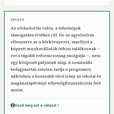
VÁLASZ
Az elvándorlás valós, a tehetségek
támogatása értékes cél. De az agyelszívás
ellenszere az a bérkörnyezet, amellyel a
képzett munkavállalók itthon találkoznak —
ezt a tágabb reformcsomag mozgatja —, nem
egy központi pályázati alap. A nominális
befagyasztás szinten tartja a programot,
miközben a hosszabb távú irány az iskolai és
magánalapítványi tehetségfinanszírozás felé
mutat.
Oszd meg ezt a választ