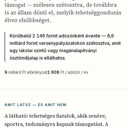
támogat — szélesen szétosztva, de továbbra
is az állam dönti el, melyik tehetséggondozás
élvez elsőbbséget.
Körülbelül 2 146 forint adózónként évente — 8,6
milliárd forint versenypályázatokon szétosztva, amit
egy iskolai szintű vagy magánalapítványi
ösztöndíjalap is elláthatna.
9
milliárd Ft előirányzat
1 908
Ft / adózó / év
AMIT LÁTSZ — ÉS AMIT NEM
A látható: tehetséges fiatalok, akik zenére,
sportra, tudományra kapnak támogatást. A