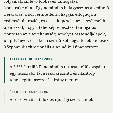
folyamatban lévő többéves támogatási
konstrukciókat. Egy nominális befagyasztás a védhető
besorolás: a sort érintetlenül hagyja, elfogadja a
reálértékű eróziót, és összekapcsolja azt a szélesebb
ajánlással, hogy a tehetségfejlesztési támogatás
pontosan az a tevékenység, amelyet ösztöndíjalapok,
alapítványok és iskolai szintű költségvetések képesek
központi diszkrecionális alap nélkül finanszírozni.
ÁTÁLLÁSI MECHANIZMUS
A 8 585,0 millió Ft nominális tartása; felülvizsgálat
egy hosszabb távú iskolai szintű és filantróp
tehetségfinanszírozási irány mentén.
ÉRINTETT CSOPORTOK
A részt vevő fiatalok és ifjúsági szervezetek.