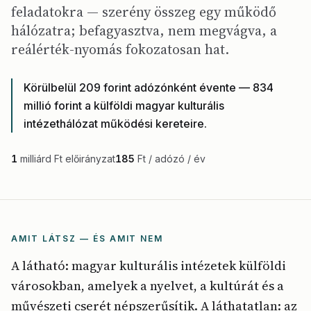
feladatokra — szerény összeg egy működő
hálózatra; befagyasztva, nem megvágva, a
reálérték-nyomás fokozatosan hat.
Körülbelül 209 forint adózónként évente — 834
millió forint a külföldi magyar kulturális
intézethálózat működési kereteire.
1
milliárd Ft előirányzat
185
Ft / adózó / év
AMIT LÁTSZ — ÉS AMIT NEM
A látható: magyar kulturális intézetek külföldi
városokban, amelyek a nyelvet, a kultúrát és a
művészeti cserét népszerűsítik. A láthatatlan: az