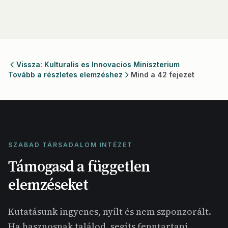
Vissza: Kulturalis es Innovacios Miniszterium
Tovább a részletes elemzéshez
Mind a 42 fejezet
SZABAD TÁRSADALOM INTÉZET
Támogasd a független
elemzéseket
Kutatásunk ingyenes, nyílt és nem szponzorált.
Ha hasznosnak találod, segíts fenntartani.