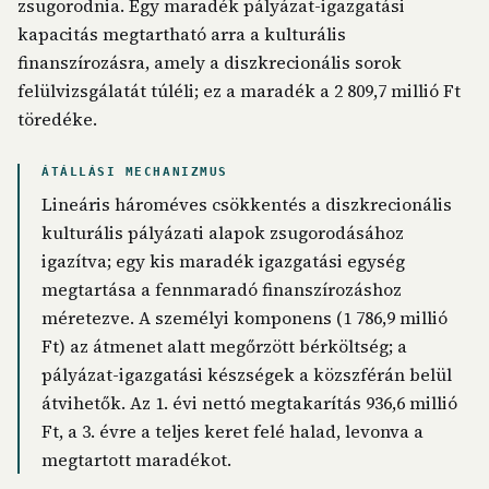
zsugorodnia. Egy maradék pályázat-igazgatási
kapacitás megtartható arra a kulturális
finanszírozásra, amely a diszkrecionális sorok
felülvizsgálatát túléli; ez a maradék a 2 809,7 millió Ft
töredéke.
ÁTÁLLÁSI MECHANIZMUS
Lineáris hároméves csökkentés a diszkrecionális
kulturális pályázati alapok zsugorodásához
igazítva; egy kis maradék igazgatási egység
megtartása a fennmaradó finanszírozáshoz
méretezve. A személyi komponens (1 786,9 millió
Ft) az átmenet alatt megőrzött bérköltség; a
pályázat-igazgatási készségek a közszférán belül
átvihetők. Az 1. évi nettó megtakarítás 936,6 millió
Ft, a 3. évre a teljes keret felé halad, levonva a
megtartott maradékot.