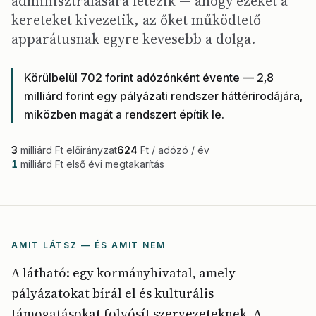
adminisztrálására létezik — ahogy ezeket a
kereteket kivezetik, az őket működtető
apparátusnak egyre kevesebb a dolga.
Körülbelül 702 forint adózónként évente — 2,8
milliárd forint egy pályázati rendszer háttérirodájára,
miközben magát a rendszert építik le.
3
milliárd Ft előirányzat
624
Ft / adózó / év
1
milliárd Ft első évi megtakarítás
AMIT LÁTSZ — ÉS AMIT NEM
A látható: egy kormányhivatal, amely
pályázatokat bírál el és kulturális
támogatásokat folyósít szervezeteknek. A