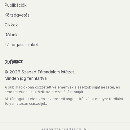
Publikációk
Költségvetés
Cikkek
Rólunk
Támogass minket
© 2026 Szabad Társadalom Intézet.
Minden jog fenntartva.
A publikációkban közzétett vélemények a szerzők saját nézetei, és
nem feltétlenül tükrözik az intézet álláspontját.
AI-támogatott elemzés · az eredeti angolul készül, a magyar fordítást
folyamatosan csiszoljuk.
szabadtarsadalom.hu