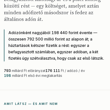
közötti rést — egy költséget, amelyet aztán
minden adófizető másodszor is fedez az
általános adón át.
Adózónként nagyjából 198 440 forint évente —
összesen 792 500 millió forint az alapon át; a
háztartások kétszer fizetik a rést: egyszer a
befagyasztott számlában, egyszer adóban, a két
fizetés úgy szétválasztva, hogy csak az első látszik.
793
milliárd Ft előirányzat
176 111
Ft / adózó / év
198
milliárd Ft első évi megtakarítás
AMIT LÁTSZ — ÉS AMIT NEM