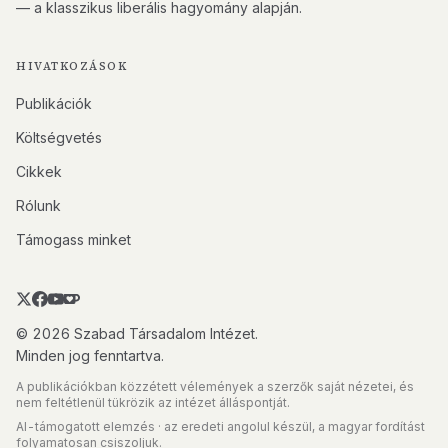
— a klasszikus liberális hagyomány alapján.
HIVATKOZÁSOK
Publikációk
Költségvetés
Cikkek
Rólunk
Támogass minket
© 2026 Szabad Társadalom Intézet.
Minden jog fenntartva.
A publikációkban közzétett vélemények a szerzők saját nézetei, és
nem feltétlenül tükrözik az intézet álláspontját.
AI-támogatott elemzés · az eredeti angolul készül, a magyar fordítást
folyamatosan csiszoljuk.