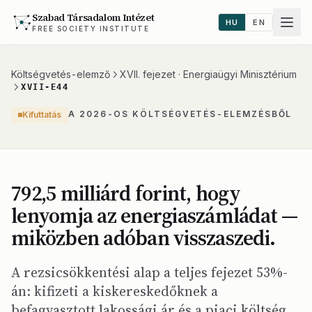
Szabad Társadalom Intézet
HU
EN
FREE SOCIETY INSTITUTE
Költségvetés-elemző
XVII. fejezet · Energiaügyi Minisztérium
XVII-E44
A 2026-OS KÖLTSÉGVETÉS-ELEMZÉSBŐL
Kifuttatás
792,5 milliárd forint, hogy
lenyomja az energiaszámládat —
miközben adóban visszaszedi.
A rezsicsökkentési alap a teljes fejezet 53%-
án: kifizeti a kiskereskedőknek a
befagyasztott lakossági ár és a piaci költség