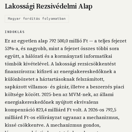
Lakossági Rezsivédelmi Alap
Magyar fordítás folyamatban
INDOKLÁS
Ez az egyetlen alap 792 500,0 millió Ft — a teljes fejezet
53%-a, és nagyobb, mint a fejezet összes többi sora
együtt, a hálózati és a kormányzati informatikai
tömbök kivételével. A lakossági rezsicsökkentést
finanszírozza: kifizeti az energiakereskedőknek a
különbözetet a háztartásoknak felszámított,
sapkázott villamos- és gázár, illetve a beszerzés piaci
költsége között. 2025-ben az MVM-nek, az állami
energiakereskedőnek nyújtott ekvivalens
kompenzáció 823,4 milliárd Ft volt. A 2026-os 792,5
milliárd Ft-os előirányzat ugyanaz a mechanizmus,
kissé csökkentve. A mechanizmus gondos,