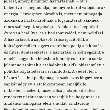
jelzést, amelyik minden háztartásnak — őt is
beleértve — megmondja, mennyibe kerül valójában az
energia. Lényegesen olcsóbb is, mert nem támogatja
azoknak a háztartásoknak a fogyasztását, akiknek
nincs szükségük segítségre. A fokozatos leépítés 4
évre van beállítva, és a horizont valódi, nem politikai.
A háztartások a sapkázott árhoz igazították a
költségvetésüket, egyes esetekben pedig a lakhatási
és fűtési döntéseiket is; a háztartási ár költségszintre
emelése egyetlen lépésben komoly és hirtelen sokkot
jelentene azoknak a családoknak, akik jóhiszeműen a
politika folytatódására számítottak. A védett fél a
háztartás, a híd pedig maga a szakaszos kiigazítás: a
sapkát négy év alatt fokozatosan emeljük le,
miközben a célzott, rászorultsági alapú kifizetési
rendszert párhuzamosan vezetjük be, hogy mire az
általános támogatás eléri a nullát, az alacsony
jövedelmű támogatási mechanizmus teljesen a helyén