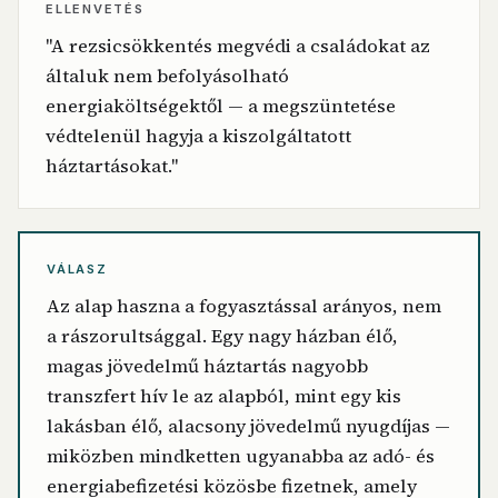
ELLENVETÉS
"A rezsicsökkentés megvédi a családokat az
általuk nem befolyásolható
energiaköltségektől — a megszüntetése
védtelenül hagyja a kiszolgáltatott
háztartásokat."
VÁLASZ
Az alap haszna a fogyasztással arányos, nem
a rászorultsággal. Egy nagy házban élő,
magas jövedelmű háztartás nagyobb
transzfert hív le az alapból, mint egy kis
lakásban élő, alacsony jövedelmű nyugdíjas —
miközben mindketten ugyanabba az adó- és
energiabefizetési közösbe fizetnek, amely