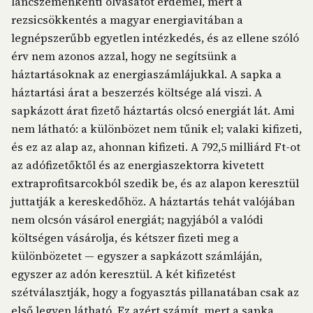
láncszemenkénti olvasatot érdemel, mert a
rezsicsökkentés a magyar energiavitában a
legnépszerűbb egyetlen intézkedés, és az ellene szóló
érv nem azonos azzal, hogy ne segítsünk a
háztartásoknak az energiaszámlájukkal. A sapka a
háztartási árat a beszerzés költsége alá viszi. A
sapkázott árat fizető háztartás olcsó energiát lát. Ami
nem látható: a különbözet nem tűnik el; valaki kifizeti,
és ez az alap az, ahonnan kifizeti. A 792,5 milliárd Ft-ot
az adófizetőktől és az energiaszektorra kivetett
extraprofitsarcokból szedik be, és az alapon keresztül
juttatják a kereskedőhöz. A háztartás tehát valójában
nem olcsón vásárol energiát; nagyjából a valódi
költségen vásárolja, és kétszer fizeti meg a
különbözetet — egyszer a sapkázott számláján,
egyszer az adón keresztül. A két kifizetést
szétválasztják, hogy a fogyasztás pillanatában csak az
első legyen látható. Ez azért számít, mert a sapka