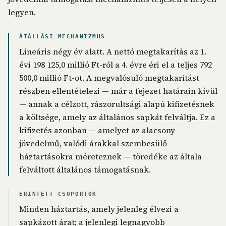
legyen.
ÁTÁLLÁSI MECHANIZMUS
Lineáris négy év alatt. A nettó megtakarítás az 1.
évi 198 125,0 millió Ft-ról a 4. évre éri el a teljes 792
500,0 millió Ft-ot. A megvalósuló megtakarítást
részben ellentételezi — már a fejezet határain kívül
— annak a célzott, rászorultsági alapú kifizetésnek
a költsége, amely az általános sapkát felváltja. Ez a
kifizetés azonban — amelyet az alacsony
jövedelmű, valódi árakkal szembesülő
háztartásokra méreteznek — töredéke az általa
felváltott általános támogatásnak.
ÉRINTETT CSOPORTOK
Minden háztartás, amely jelenleg élvezi a
sapkázott árat; a jelenlegi legnagyobb