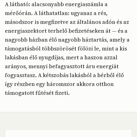
A látható: alacsonyabb energiaszámla a
mérőórán. A láthatatlan: ugyanaz a rés,
másodszor is megfizetve az általános adón és az
energiaszektort terhelő befizetéseken át — és a
nagyobb házban élő nagyobb háztartás, amely a
támogatásból többszörösét fölözi le, mint a kis
lakásban élő nyugdíjas, mert a haszon azzal
arányos, mennyi befagyasztott áru energiát
fogyasztasz. A kétszobás lakásból a bérből élő
így részben egy háromszor akkora otthon
támogatott fűtését fizeti.