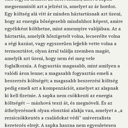
megsemmisíti azt a jelzést is, amelyet az ár hordoz.
Egy költség alá vitt ár minden háztartásnak azt üzeni,
hogy az energia bőségesebb mindahhoz képest, amire
egyébként költhetne, mint amennyire valójában. Az a
háztartás, amelyik hőszigetelt volna, lecserélte volna
a régi kazánt, vagy egyszerűen lejjebb vette volna a
termosztátot, olyan árral találja szemben magát,
amelyik azt üzeni, hogy nem éri meg vele
foglalkoznia. A fogyasztás magasabb, mint amilyen a
valódi áron lenne; a magasabb fogyasztás emeli a
beszerzés költségét; a magasabb beszerzési költség
pedig emeli azt a kompenzációt, amelyet az alapnak
ki kell fizetnie. A sapka nem csökkenti az energia
költségét — máshová teszi át, és megnöveli. És az
áthelyezésnek olyan elosztási alakja van, amelyet a „a
rezsicsökkentés a családokat védi” univerzalista
keretezés elrejt. A sapka haszna nem egyenletesen