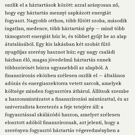
oszlik el a háztartások között: azzal arányosan nő,
hogy egy háztartás mennyi sapkázott energiát
fogyaszt. Nagyobb otthon, több fűtött szoba, második
ingatlan, medence, több háztartási gép — mind több
támogatott energiát húz le, és többet gyűjt be az alap
átutalásából. Egy kis lakásban két szobát fűtő
nyugdíjas szerény hasznot húz; egy nagy családi
házban élő, magas jövedelmű háztartás ennek
többszörösét húzza ugyanebből az alapból. A
finanszírozás eközben szélesen oszlik el — általános
adózás és energiaszektorra vetett sarcok, amelyek
költsége minden fogyasztóra áthárul. Állítsuk szembe
a haszonmintázatot a finanszírozási mintázattal, és az
univerzalista keretezés a feje tetejére áll: a
fogyasztással skálázódó haszon, amelyet szélesen
elosztott adóból finanszíroznak, azt jelenti, hogy a
szerényen fogyasztó háztartás végeredményben a