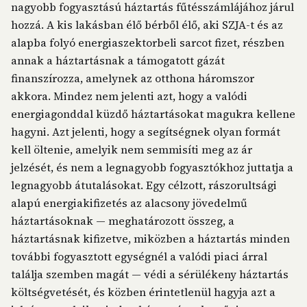
nagyobb fogyasztású háztartás fűtésszámlájához járul
hozzá. A kis lakásban élő bérből élő, aki SZJA-t és az
alapba folyó energiaszektorbeli sarcot fizet, részben
annak a háztartásnak a támogatott gázát
finanszírozza, amelynek az otthona háromszor
akkora. Mindez nem jelenti azt, hogy a valódi
energiagonddal küzdő háztartásokat magukra kellene
hagyni. Azt jelenti, hogy a segítségnek olyan formát
kell öltenie, amelyik nem semmisíti meg az ár
jelzését, és nem a legnagyobb fogyasztókhoz juttatja a
legnagyobb átutalásokat. Egy célzott, rászorultsági
alapú energiakifizetés az alacsony jövedelmű
háztartásoknak — meghatározott összeg, a
háztartásnak kifizetve, miközben a háztartás minden
további fogyasztott egységnél a valódi piaci árral
találja szemben magát — védi a sérülékeny háztartás
költségvetését, és közben érintetlenül hagyja azt a