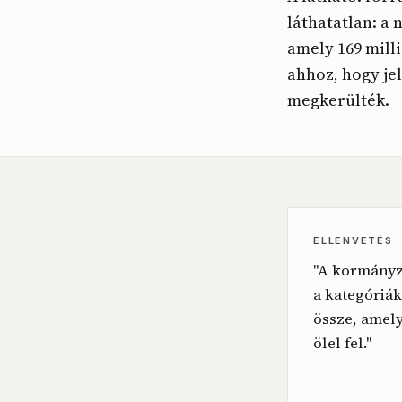
láthatatlan: a
amely 169 mill
ahhoz, hogy je
megkerülték.
ELLENVETÉS
"A kormányza
a kategóriá
össze, amel
ölel fel."