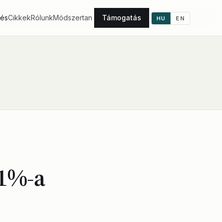
tés
Cikkek
Rólunk
Módszertan
Támogatás
HU
EN
41%-a