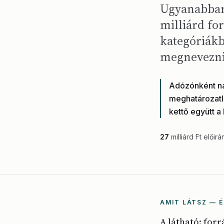
Ugyanabban
milliárd fo
kategóriákb
megnevezni
Adózónként na
meghatározatla
kettő együtt a
27
milliárd Ft előir
AMIT LÁTSZ — É
A látható: for