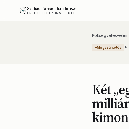
Szabad Társadalom Intézet
FREE SOCIETY INSTITUTE
Költségvetés-elem
A
Megszüntetés
Két „e
milliá
kimond