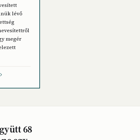
esített
nnük lévő
ettség
evesítettről
ogy megér
elezett
együtt 68