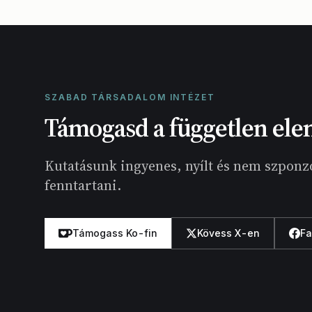
SZABAD TÁRSADALOM INTÉZET
Támogasd a független ele
Kutatásunk ingyenes, nyílt és nem szponzo
fenntartani.
Támogass Ko-fin
Kövess X-en
F