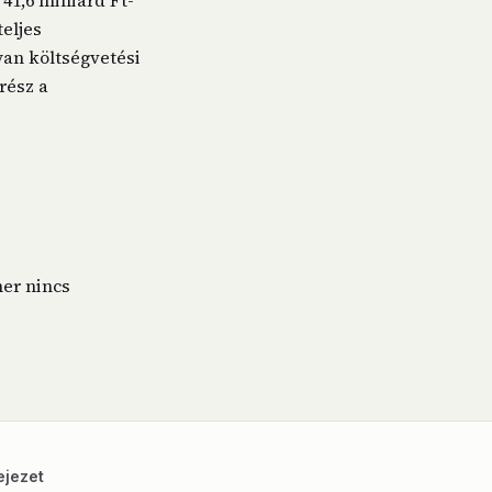
1,6 milliárd Ft-
teljes
an költségvetési
rész a
ner nincs
ejezet