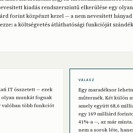
 nevesített kiadás rendszerszintű elkerülése egy oly
iárd forint közpénzt kezel — a nem nevesített hányad
lezze: a költségvetés átláthatósági funkcióját szándé
VÁLASZ
ti IT összetett — ezek
Egy maradéksor lehetn
k olyan munkát fognak
műtermék. Két külön 
y valóban több funkciót
amely együtt 68,6 milli
egy 169 milliárd forint
41%-a —, az már minta.
nem a sorok léte, han