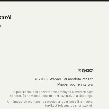
káról
n
© 2026 Szabad Társadalom Intézet.
Minden jog fenntartva.
A publikációkban közzétett vélemények a szerzők saját
nézetei, és nem feltétlenül tükrözik az intézet álláspontját.
AI-támogatott elemzés · az eredeti angolul készül, a magyar
fordítást folyamatosan csiszoljuk.