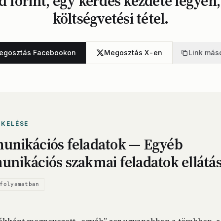
d forint, egy kérdés kezdete legyen
költségvetési tétel.
egosztás Facebookon
Megosztás X-en
Link más
ÉKELÉSE
nikációs feladatok — Egyéb
nikációs szakmai feladatok ellátá
folyamatban