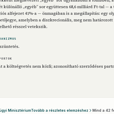
kként megnevezett „egyéb” sor ugyanabban a tömbben, a 4
ét különálló „egyéb” sor együttesen 68,6 milliárd Ft-tal — a 
s alfejezet 41%-a — önmagában is a megállapítás: egy oly
etőjegye, amelyben a diszkrecionális, meg nem határozott 
elhető résszel vetekszik.
HANIZMUS
szüntetés.
PORTOK
át a költségvetés nem közli; azonosítható szerződéses part
ügyi Minisztérium
Tovább a részletes elemzéshez
Mind a 42 f