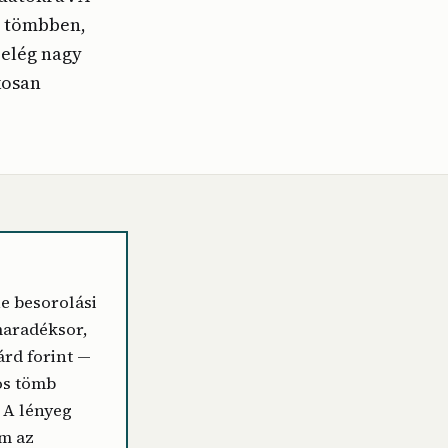
an tömbben,
 elég nagy
kosan
e besorolási
maradéksor,
árd forint —
os tömb
 A lényeg
em az