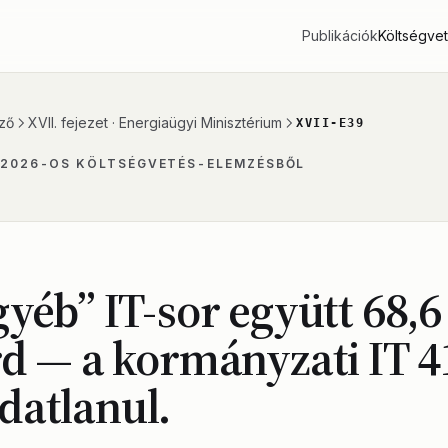
Publikációk
Költségve
ző
XVII. fejezet · Energiaügyi Minisztérium
XVII-E39
 2026-OS KÖLTSÉGVETÉS-ELEMZÉSBŐL
gyéb” IT-sor együtt 68,6
rd — a kormányzati IT 
atlanul.