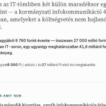
 az IT-tömbben két külön maradéksor egy
rint — a kormányzati infokommunikáció 
an, amelyeket a költségvetés nem hajlan
.
gyjából 6 760 forint évente — összesen 27 000 millió fori
n IT-soron, egy ugyanígy meghatározatlan 41,6 milliárd for
 lényeg.
ányzat
6 000
Ft / adózó / év
27
milliárd Ft első évi megtakarítás
S AMIT NEM
rás második kiosztása „egyéb infokommunikációs fela