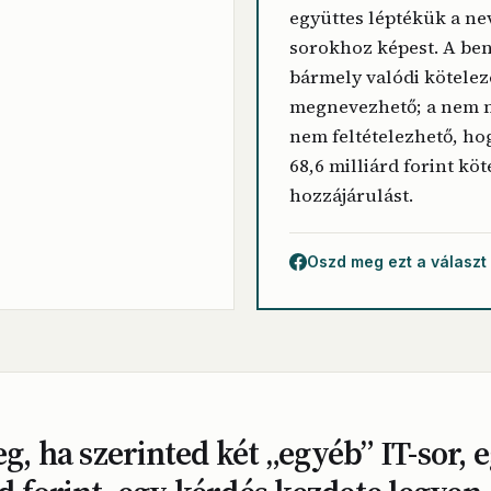
együttes léptékük a nev
sorokhoz képest. A be
bármely valódi kötelez
megnevezhető; a nem n
nem feltételezhető, h
68,6 milliárd forint köt
hozzájárulást.
Oszd meg ezt a választ
, ha szerinted két „egyéb” IT-sor, 