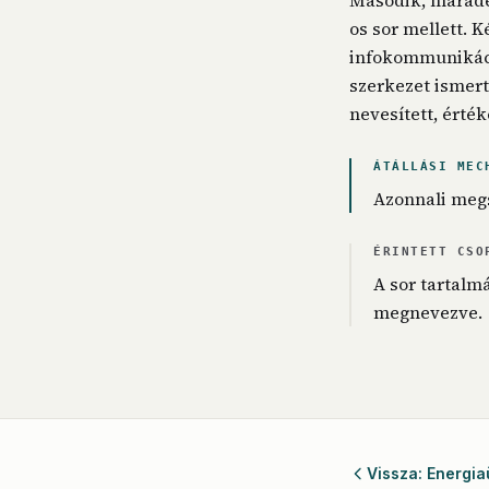
Második, maradé
os sor mellett. K
infokommunikáció
szerkezet ismert
nevesített, érték
ÁTÁLLÁSI MEC
Azonnali meg
ÉRINTETT CSO
A sor tartalm
megnevezve.
Vissza: Energia