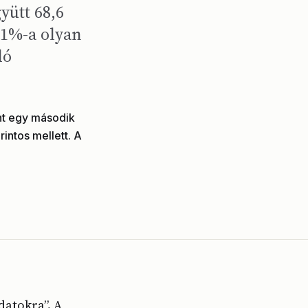
ütt 68,6
41%-a olyan
dó
nt egy második
intos mellett. A
datokra”. A