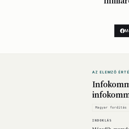
milliár
M
AZ ELEMZŐ ÉRT
Infokommu
infokommu
Magyar fordítás 
INDOKLÁS