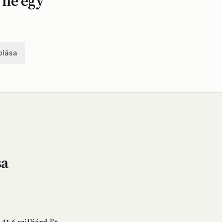
, ne egy
olása
sa