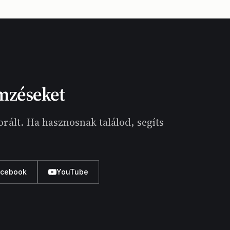
mzéseket
rált. Ha hasznosnak találod, segíts
acebook
YouTube