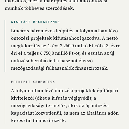
fokozatos, mert a már építés alatt álló öntözési
munkák többéves szerződések.
ÁTÁLLÁSI MECHANIZMUS
Lineáris hároméves leépítés, a folyamatban lévő
öntözési projektek kifutásához igazodva. A nettó
megtakarítás az 1. évi 2 250,0 millió Ft-ról a 3. évre
éri el a teljes 6 750,0 millió Ft-ot, és ezután az új
öntözési beruházást a hasznot élvező
mezőgazdasági felhasználók finanszírozzák.
ÉRINTETT CSOPORTOK
A folyamatban lévő öntözési projektek építőipari
kivitelezői (őket a kifutás végigvédi); a
mezőgazdasági termelők, akik az új öntözési
kapacitást közvetlenül, és nem az általános adón
keresztül finanszírozzák.