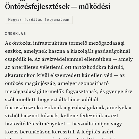
Öntözésfejlesztések — működési
Magyar fordítás folyamatban
INDOKLÁS
Az öntözési infrastruktúra termelő mezőgazdasági
eszköz, amelynek haszna a kiszolgált gazdaságoknál
csapódik le. Az árvízvédelemmel ellentétben — amely
az árterületen véletlenül ott tartózkodókra háruló,
akaratunkon kívül elszenvedett kár ellen véd — az
öntözés magánjószág, amelyet azonosítható
mezőgazdasági termelők fogyasztanak, és gyenge érv
szól amellett, hogy ezt általános adóból
finanszírozzuk: azoknak a gazdaságoknak, amelyek a
vízből hasznot húznak, kellene fedezniük az ezt
biztosító létesítményeket — használati díjon vagy
közös beruházáson keresztül. A leépítés azért