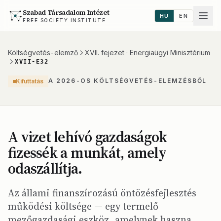
Szabad Társadalom Intézet
HU
EN
FREE SOCIETY INSTITUTE
Költségvetés-elemző
XVII. fejezet · Energiaügyi Minisztérium
XVII-E32
A 2026-OS KÖLTSÉGVETÉS-ELEMZÉSBŐL
Kifuttatás
A vizet lehívó gazdaságok
fizessék a munkát, amely
odaszállítja.
Az állami finanszírozású öntözésfejlesztés
működési költsége — egy termelő
mezőgazdasági eszköz, amelynek haszna