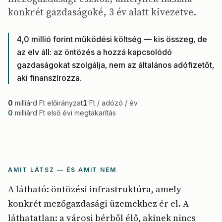
konkrét gazdaságoké, 3 év alatt kivezetve.
4,0 millió forint működési költség — kis összeg, de
az elv áll: az öntözés a hozzá kapcsolódó
gazdaságokat szolgálja, nem az általános adófizetőt,
aki finanszírozza.
0
milliárd Ft előirányzat
1
Ft / adózó / év
0
milliárd Ft első évi megtakarítás
AMIT LÁTSZ — ÉS AMIT NEM
A látható: öntözési infrastruktúra, amely
konkrét mezőgazdasági üzemekhez ér el. A
láthatatlan: a városi bérből élő, akinek nincs