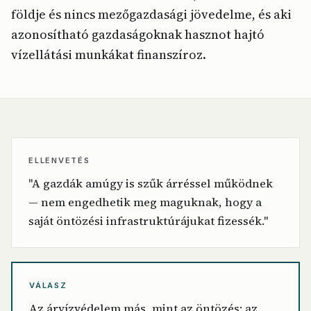
földje és nincs mezőgazdasági jövedelme, és aki
azonosítható gazdaságoknak hasznot hajtó
vízellátási munkákat finanszíroz.
ELLENVETÉS
"A gazdák amúgy is szűk árréssel működnek
— nem engedhetik meg maguknak, hogy a
saját öntözési infrastruktúrájukat fizessék."
VÁLASZ
Az árvízvédelem más, mint az öntözés: az