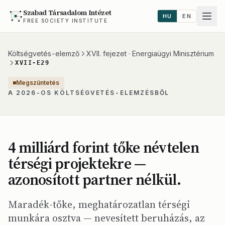
Szabad Társadalom Intézet
HU
EN
FREE SOCIETY INSTITUTE
Költségvetés-elemző
XVII. fejezet · Energiaügyi Minisztérium
XVII-E29
Megszüntetés
A 2026-OS KÖLTSÉGVETÉS-ELEMZÉSBŐL
4 milliárd forint tőke névtelen
térségi projektekre —
azonosított partner nélkül.
Maradék-tőke, meghatározatlan térségi
munkára osztva — nevesített beruházás, az