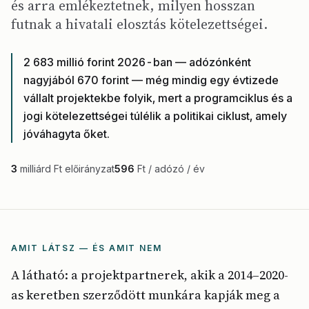
és arra emlékeztetnek, milyen hosszan
futnak a hivatali elosztás kötelezettségei.
2 683 millió forint 2026-ban — adózónként
nagyjából 670 forint — még mindig egy évtizede
vállalt projektekbe folyik, mert a programciklus és a
jogi kötelezettségei túlélik a politikai ciklust, amely
jóváhagyta őket.
3
milliárd Ft előirányzat
596
Ft / adózó / év
AMIT LÁTSZ — ÉS AMIT NEM
A látható: a projektpartnerek, akik a 2014–2020-
as keretben szerződött munkára kapják meg a