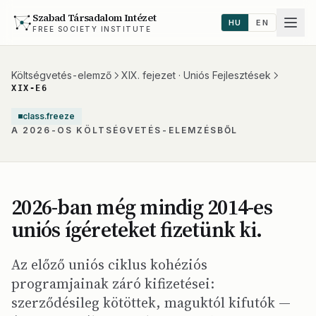
Szabad Társadalom Intézet
HU
EN
FREE SOCIETY INSTITUTE
Költségvetés-elemző
XIX. fejezet · Uniós Fejlesztések
XIX-E6
class.freeze
A 2026-OS KÖLTSÉGVETÉS-ELEMZÉSBŐL
2026-ban még mindig 2014-es
uniós ígéreteket fizetünk ki.
Az előző uniós ciklus kohéziós
programjainak záró kifizetései:
szerződésileg kötöttek, maguktól kifutók —