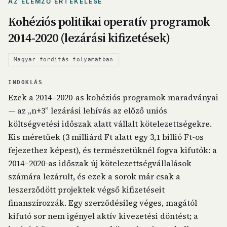
AZ ELEMZŐ ÉRTÉKELÉSE
Kohéziós politikai operatív programok
2014-2020 (lezárási kifizetések)
Magyar fordítás folyamatban
INDOKLÁS
Ezek a 2014–2020-as kohéziós programok maradványai
— az „n+3” lezárási lehívás az előző uniós
költségvetési időszak alatt vállalt kötelezettségekre.
Kis méretűek (3 milliárd Ft alatt egy 3,1 billió Ft-os
fejezethez képest), és természetüknél fogva kifutók: a
2014–2020-as időszak új kötelezettségvállalások
számára lezárult, és ezek a sorok már csak a
leszerződött projektek végső kifizetéseit
finanszírozzák. Egy szerződésileg véges, magától
kifutó sor nem igényel aktív kivezetési döntést; a