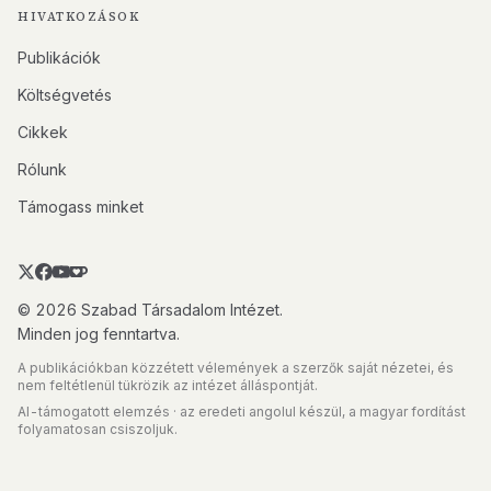
HIVATKOZÁSOK
Publikációk
Költségvetés
Cikkek
Rólunk
Támogass minket
© 2026 Szabad Társadalom Intézet.
Minden jog fenntartva.
A publikációkban közzétett vélemények a szerzők saját nézetei, és
nem feltétlenül tükrözik az intézet álláspontját.
AI-támogatott elemzés · az eredeti angolul készül, a magyar fordítást
folyamatosan csiszoljuk.