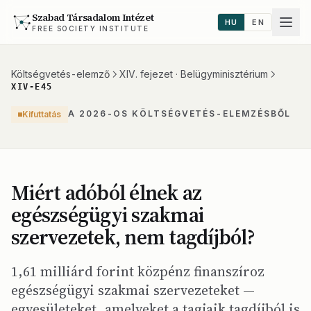
Szabad Társadalom Intézet
HU
EN
FREE SOCIETY INSTITUTE
Költségvetés-elemző
XIV. fejezet · Belügyminisztérium
XIV-E45
A 2026-OS KÖLTSÉGVETÉS-ELEMZÉSBŐL
Kifuttatás
Miért adóból élnek az
egészségügyi szakmai
szervezetek, nem tagdíjból?
1,61 milliárd forint közpénz finanszíroz
egészségügyi szakmai szervezeteket —
egyesületeket, amelyeket a tagjaik tagdíjból is