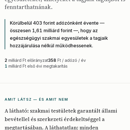
fenntarthatnának.
Körülbelül 403 forint adózónként évente —
összesen 1,61 milliárd forint —, hogy az
egészségügyi szakmai egyesületek a tagjaik
hozzájárulása nélkül működhessenek.
2
milliárd Ft előirányzat
358
Ft / adózó / év
1
milliárd Ft első évi megtakarítás
AMIT LÁTSZ — ÉS AMIT NEM
A látható: szakmai testületek garantált állami
bevétellel és szerkezeti érdekeltséggel a
megtartásában. A láthatatlan: minden