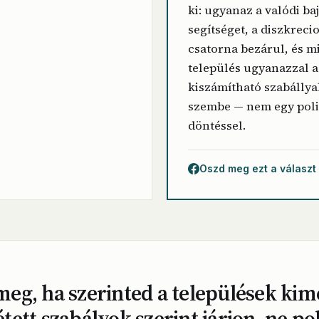
ki: ugyanaz a valódi ba
segítséget, a diszkreci
csatorna bezárul, és 
település ugyanazzal a
kiszámítható szabállya
szembe — nem egy poli
döntéssel.
Oszd meg ezt a választ
meg, ha szerinted a települések kim
tett szabályok szerint járjon, ne pol