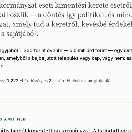
kormányzat eseti kimentési kerete esetről
ül oszlik — a döntés így politikai, és min
t, amely tud a keretről, kevésbé érdeke
a sajátjából.
yjából 1 360 forint évente — 5,5 milliárd forint — egy dis
ban, amelyből a bajba jutott település vagy kap, vagy nem: az
gg.
yzat
1 222
Ft / adózó / év
2
milliárd Ft első évi megtakarítás
S AMIT NEM
skális bajból kimentett önkormányzat. A láthatatlan: 