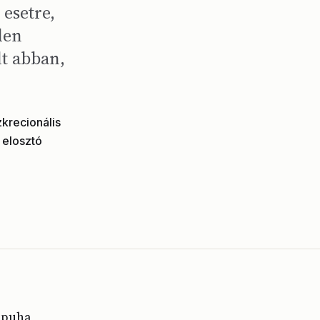
 esetre,
den
lt abban,
zkrecionális
 elosztó
a puha