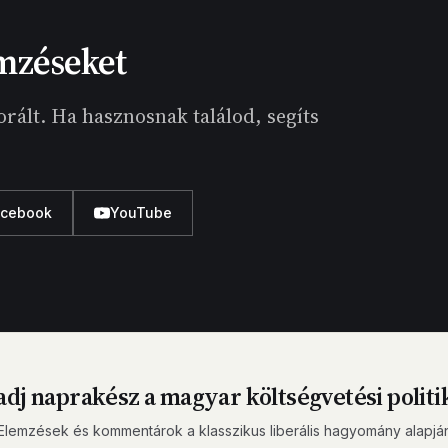
mzéseket
rált. Ha hasznosnak találod, segíts
acebook
YouTube
dj naprakész a magyar költségvetési politi
Elemzések és kommentárok a klasszikus liberális hagyomány alapjá