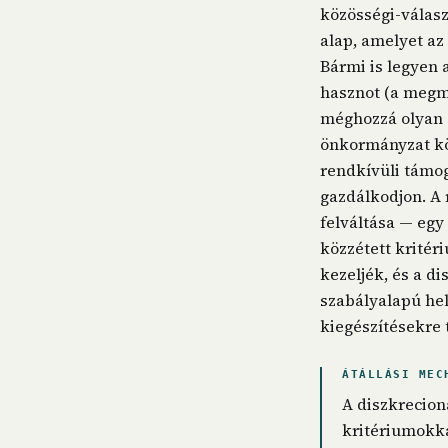
közösségi-választ
alap, amelyet az 
Bármi is legyen 
hasznot (a megme
méghozzá olyan c
önkormányzat költ
rendkívüli támog
gazdálkodjon. A
felváltása — egy
közzétett kritér
kezeljék, és a d
szabályalapú hel
kiegészítésekre
ÁTÁLLÁSI MEC
A diszkrecion
kritériumokka