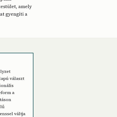
estület, amely
at gyengíti a
elyzet
lapú választ
ionális
reform a
atáson
elű
nssel váltja