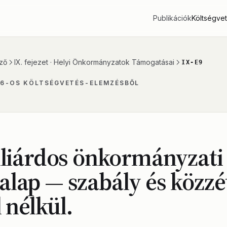
Publikációk
Költségve
ző
IX. fejezet · Helyi Önkormányzatok Támogatásai
IX-E9
26-OS KÖLTSÉGVETÉS-ELEMZÉSBŐL
lliárdos önkormányzati
lap — szabály és közzé
l nélkül.