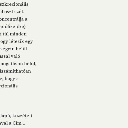
iszkrecionális
l oszt szét.
oncentrálja a
dófizetőre),
en túl minden
hogy létezik egy
őségein belül
ssal való
ámogatáson belül,
kiszámíthatóan
z, hogy a
ecionális
lapú, közzétett
val a Cím 1