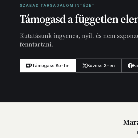
SZABAD TÁRSADALOM INTÉZET
Támogasd a független ele
Kutatásunk ingyenes, nyílt és nem szponzo
fenntartani.
Támogass Ko-fin
Kövess X-en
F
Mara