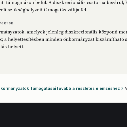
nti támogatáson belül. A diszkrecionális csatorna bezárul; 
elt szükséghelyzeti támogatás váltja fel.
PORTOK
mányzatok, amelyek jelenleg diszkrecionális központi me
; a helyettesítésben minden önkormányzat kiszámítható s
ztás helyett.
Önkormányzatok Támogatásai
Tovább a részletes elemzéshez
M