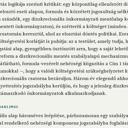
ás logikája szerinti kritikát: egy központilag ellenőrzött d
elosztó eseti alapon, formula és közzétett jogosultság nélkü
a szándék, egy diszkrecionális önkormányzati mentőalap k
ntett önkormányzaton), és szétteríti a költséget (minden a
satornán keresztül, ahol az elosztási döntés politikai. Ez
ségvetési korlátját is puhítja: az a testület, amely tudja, 
atási alap, gyengébben ösztönzött arra, hogy a saját lehet
 reform a diszkrecionális mentés szabályalapú mechanizmu
 átlátható, formula-vezérelt nehézségi kiigazítás a Cím 1 t
iumokkal —, hogy a valódi költségvetési szükséghelyzetet 
iszkrecionális csatorna bezáruljon. Három év elegendő ahho
yettesítés jogszabályba kerüljön, és hogy a jelenleg diszkr
 támaszkodó önkormányzatok alkalmazkodjanak.
HANIZMUS
ális alap hároméves leépítése, párhuzamosan egy szabálya
l rendelkező nehézségi komponens jogszabályba foglalásá