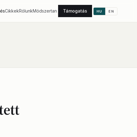
tés
Cikkek
Rólunk
Módszertan
Támogatás
HU
EN
tett