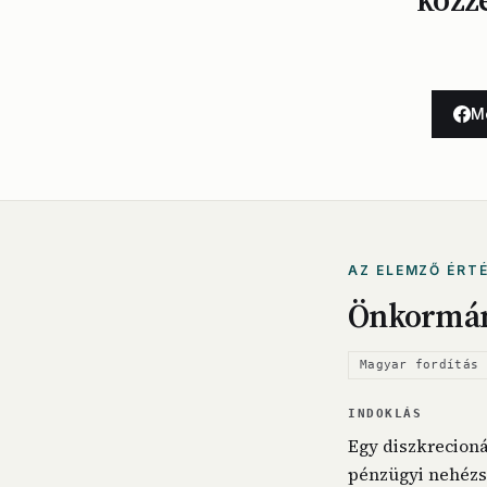
M
AZ ELEMZŐ ÉRT
Önkormán
Magyar fordítás 
INDOKLÁS
Egy diszkrecioná
pénzügyi nehézs