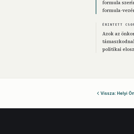
formula szeri
formula-vezér
ÉRINTETT CSO
Azok az önkor
támaszkodnak
politikai elos
Vissza: Helyi 