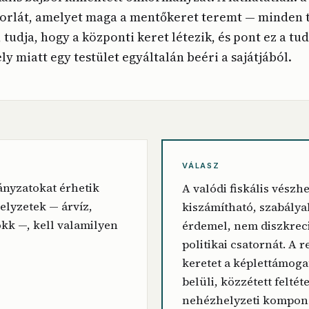
korlát, amelyet maga a mentőkeret teremt — minden t
 tudja, hogy a központi keret létezik, és pont ez a tud
y miatt egy testület egyáltalán beéri a sajátjából.
VÁLASZ
nyzatokat érhetik
A valódi fiskális vészh
elyzetek — árvíz,
kiszámítható, szabálya
kk —, kell valamilyen
érdemel, nem diszkrec
politikai csatornát. A 
keretet a képlettámog
belüli, közzétett feltét
nehézhelyzeti kompone