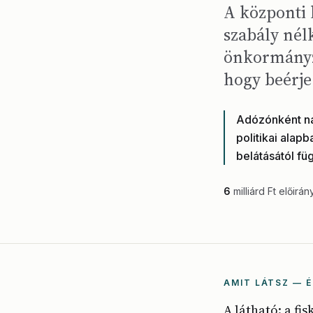
A központi 
szabály nélk
önkormányza
hogy beérje 
Adózónként nag
politikai alap
belátásától fü
6
milliárd Ft előirán
AMIT LÁTSZ — É
A látható: a fi