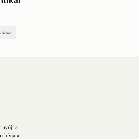
olása
 nyújt a
 hívja a