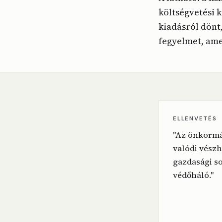
költségvetési 
kiadásról dönt,
fegyelmet, amel
ELLENVETÉS
"Az önkormá
valódi vészh
gazdasági so
védőháló."