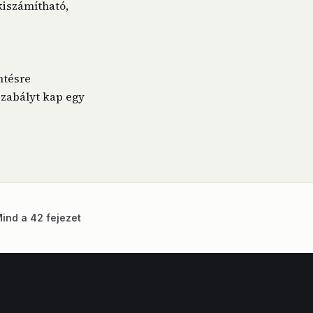
kiszámítható,
ntésre
zabályt kap egy
ind a 42 fejezet