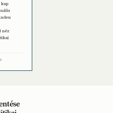
j kap
onális
minden
l néz
tikai
entése
itikai