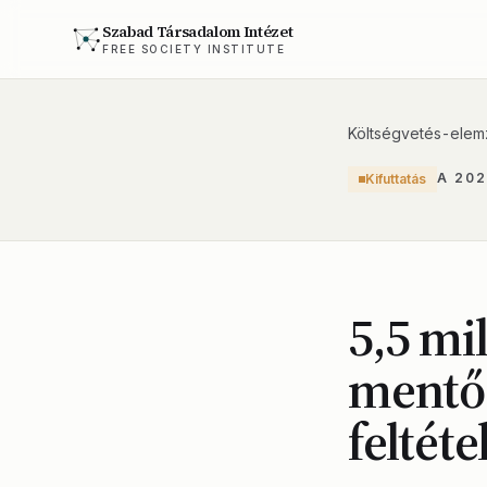
Szabad Társadalom Intézet
FREE SOCIETY INSTITUTE
Költségvetés-elem
A 20
Kifuttatás
5,5 mi
mentőa
feltéte