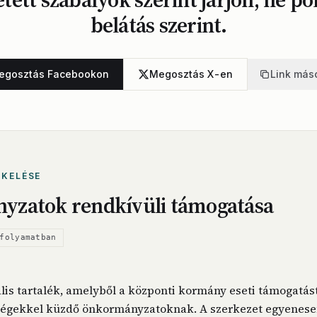
belátás szerint.
egosztás Facebookon
Megosztás X-en
Link más
ÉKELÉSE
yzatok rendkívüli támogatása
folyamatban
lis tartalék, amelyből a központi kormány eseti támogatást
égekkel küzdő önkormányzatoknak. A szerkezet egyenesen