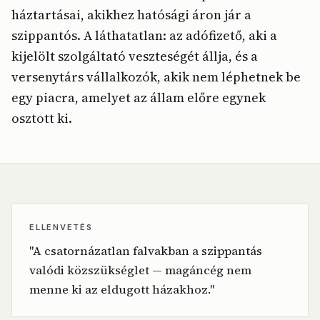
háztartásai, akikhez hatósági áron jár a
szippantós. A láthatatlan: az adófizető, aki a
kijelölt szolgáltató veszteségét állja, és a
versenytárs vállalkozók, akik nem léphetnek be
egy piacra, amelyet az állam előre egynek
osztott ki.
ELLENVETÉS
"A csatornázatlan falvakban a szippantás
valódi közszükséglet — magáncég nem
menne ki az eldugott házakhoz."