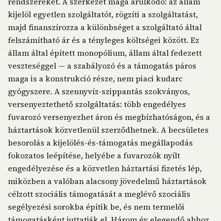
rendszereket. A szerkezet maga árulkodó: az állam
kijelöl egyetlen szolgáltatót, rögzíti a szolgáltatást,
majd finanszírozza a különbséget a szolgáltató által
felszámítható ár és a tényleges költségei között. Ez
állam által épített monopólium, állam által fedezett
veszteséggel — a szabályozó és a támogatás páros
maga is a konstrukció része, nem piaci kudarc
gyógyszere. A szennyvíz-szippantás szokványos,
versenyeztethető szolgáltatás: több engedélyes
fuvarozó versenyezhet áron és megbízhatóságon, és a
háztartások közvetlenül szerződhetnek. A becsületes
besorolás a kijelölés-és-támogatás megállapodás
fokozatos leépítése, helyébe a fuvarozók nyílt
engedélyezése és a közvetlen háztartási fizetés lép,
miközben a valóban alacsony jövedelmű háztartások
célzott szociális támogatását a meglévő szociális
segélyezési sorokba építik be, és nem termelői
támogatásként juttatják el. Három év elegendő ahhoz,