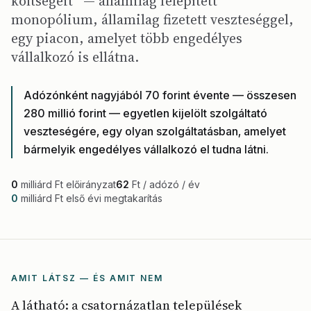
költségeit” — államilag felépített
monopólium, államilag fizetett veszteséggel,
egy piacon, amelyet több engedélyes
vállalkozó is ellátna.
Adózónként nagyjából 70 forint évente — összesen
280 millió forint — egyetlen kijelölt szolgáltató
veszteségére, egy olyan szolgáltatásban, amelyet
bármelyik engedélyes vállalkozó el tudna látni.
0
milliárd Ft előirányzat
62
Ft / adózó / év
0
milliárd Ft első évi megtakarítás
AMIT LÁTSZ — ÉS AMIT NEM
A látható: a csatornázatlan települések