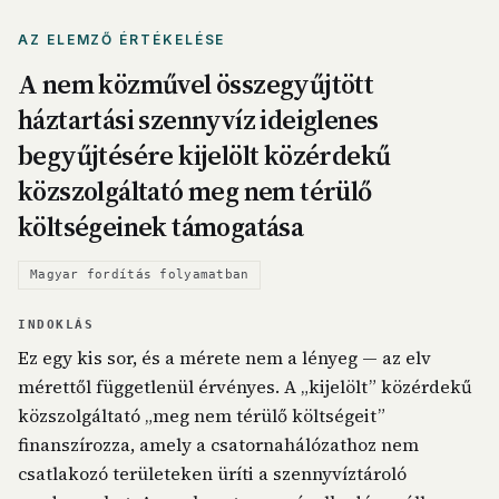
AZ ELEMZŐ ÉRTÉKELÉSE
A nem közművel összegyűjtött
háztartási szennyvíz ideiglenes
begyűjtésére kijelölt közérdekű
közszolgáltató meg nem térülő
költségeinek támogatása
Magyar fordítás folyamatban
INDOKLÁS
Ez egy kis sor, és a mérete nem a lényeg — az elv
mérettől függetlenül érvényes. A „kijelölt” közérdekű
közszolgáltató „meg nem térülő költségeit”
finanszírozza, amely a csatornahálózathoz nem
csatlakozó területeken üríti a szennyvíztároló