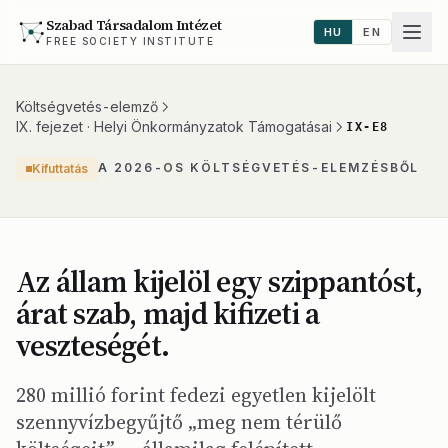
Szabad Társadalom Intézet
HU
EN
FREE SOCIETY INSTITUTE
Költségvetés-elemző
IX. fejezet · Helyi Önkormányzatok Támogatásai
IX-E8
A 2026-OS KÖLTSÉGVETÉS-ELEMZÉSBŐL
Kifuttatás
Az állam kijelöl egy szippantóst,
árat szab, majd kifizeti a
veszteségét.
280 millió forint fedezi egyetlen kijelölt
szennyvízbegyűjtő „meg nem térülő