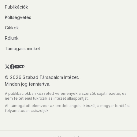
Publikációk
Költségvetés
Cikkek
Rólunk
Támogass minket
© 2026 Szabad Társadalom Intézet.
Minden jog fenntartva.
A publikációkban közzétett vélemények a szerzők saját nézetei, és
nem feltétlenül tükrözik az intézet álláspontját.
AI-támogatott elemzés · az eredeti angolul készül, a magyar fordítást
folyamatosan csiszoljuk.