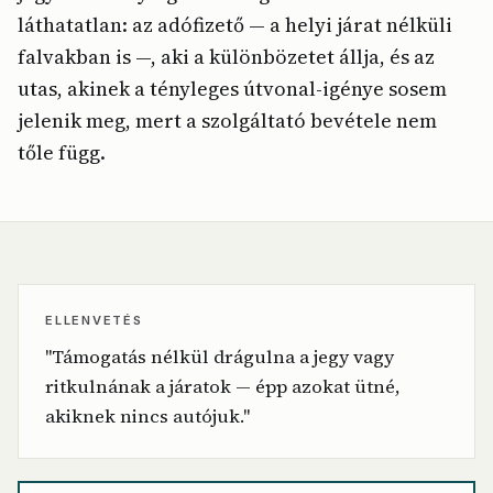
láthatatlan: az adófizető — a helyi járat nélküli
falvakban is —, aki a különbözetet állja, és az
utas, akinek a tényleges útvonal-igénye sosem
jelenik meg, mert a szolgáltató bevétele nem
tőle függ.
ELLENVETÉS
"Támogatás nélkül drágulna a jegy vagy
ritkulnának a járatok — épp azokat ütné,
akiknek nincs autójuk."