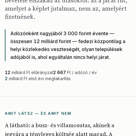
bevétele elszakad az utasoktól: az a járat fut,
amelyet a képlet jutalmaz, nem az, amelyért
fizetnének.
Adózónként nagyjából 3 000 forint évente —
összesen 12 milliárd forint — fedezi központilag a
helyi közlekedés veszteségét, olyan települések
adójából is, ahol egyáltalán nincs helyi járat.
12
milliárd Ft előirányzat
2 667
Ft / adózó / év
2
milliárd Ft első évi megtakarítás
AMIT LÁTSZ — ÉS AMIT NEM
A látható: a busz- és villamosutas, akinek a
jegyára a tényleges költség alatt marad. A