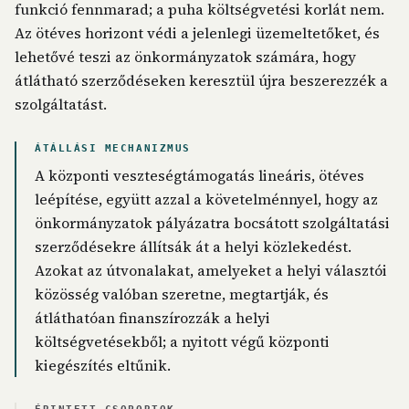
funkció fennmarad; a puha költségvetési korlát nem.
Az ötéves horizont védi a jelenlegi üzemeltetőket, és
lehetővé teszi az önkormányzatok számára, hogy
átlátható szerződéseken keresztül újra beszerezzék a
szolgáltatást.
ÁTÁLLÁSI MECHANIZMUS
A központi veszteségtámogatás lineáris, ötéves
leépítése, együtt azzal a követelménnyel, hogy az
önkormányzatok pályázatra bocsátott szolgáltatási
szerződésekre állítsák át a helyi közlekedést.
Azokat az útvonalakat, amelyeket a helyi választói
közösség valóban szeretne, megtartják, és
átláthatóan finanszírozzák a helyi
költségvetésekből; a nyitott végű központi
kiegészítés eltűnik.