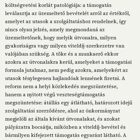
költségvetési korlát patológiája: a támogatás
leválasztja az üzemeltető bevételét arról az értékről,
amelyet az utasok a szolgáltatáshoz rendelnek, így
nincs olyan jelzés, amely megmondaná az
üzemeltetőnek, hogy melyik útvonalra, milyen
gyakoriságra vagy milyen viteldíj-szerkezetre van
valójában szükség. A tőke és a munkaerő ekkor
azokra az útvonalakra kerül, amelyeket a támogatási
formula jutalmaz, nem pedig azokra, amelyekért az
utasok ténylegesen hajlandóak lennének fizetni. A
reform nem a helyi közlekedés megszüntetése,
hanem a nyitott végű veszteségtámogatás
megszüntetése: átállás egy átlátható, határozott idejű
szolgáltatási szerződésre, ahol az önkormányzat
megjelöli az általa kívánt útvonalakat, és azokat
pályázatra bocsátja, miközben a viteldíj-bevétel és
bármilyen kifejezett támogatás egyaránt látható. A