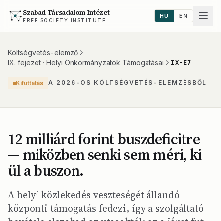
Szabad Társadalom Intézet
HU
EN
FREE SOCIETY INSTITUTE
Költségvetés-elemző
IX. fejezet · Helyi Önkormányzatok Támogatásai
IX-E7
A 2026-OS KÖLTSÉGVETÉS-ELEMZÉSBŐL
Kifuttatás
12 milliárd forint buszdeficitre
— miközben senki sem méri, ki
ül a buszon.
A helyi közlekedés veszteségét állandó
központi támogatás fedezi, így a szolgáltató