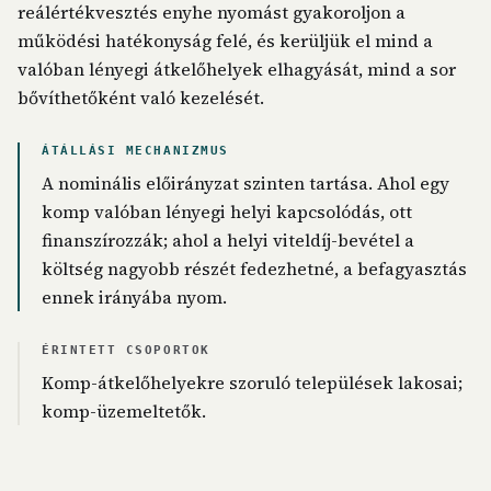
reálértékvesztés enyhe nyomást gyakoroljon a
működési hatékonyság felé, és kerüljük el mind a
valóban lényegi átkelőhelyek elhagyását, mind a sor
bővíthetőként való kezelését.
ÁTÁLLÁSI MECHANIZMUS
A nominális előirányzat szinten tartása. Ahol egy
komp valóban lényegi helyi kapcsolódás, ott
finanszírozzák; ahol a helyi viteldíj-bevétel a
költség nagyobb részét fedezhetné, a befagyasztás
ennek irányába nyom.
ÉRINTETT CSOPORTOK
Komp-átkelőhelyekre szoruló települések lakosai;
komp-üzemeltetők.