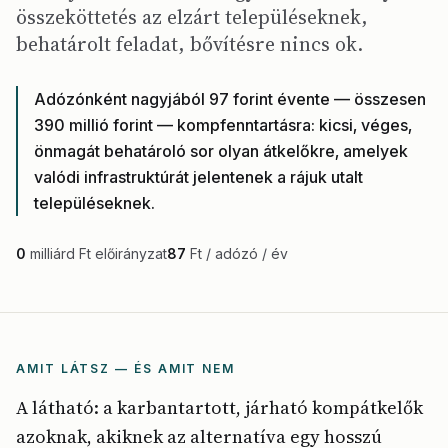
összeköttetés az elzárt településeknek,
behatárolt feladat, bővítésre nincs ok.
Adózónként nagyjából 97 forint évente — összesen
390 millió forint — kompfenntartásra: kicsi, véges,
önmagát behatároló sor olyan átkelőkre, amelyek
valódi infrastruktúrát jelentenek a rájuk utalt
településeknek.
0
milliárd Ft előirányzat
87
Ft / adózó / év
AMIT LÁTSZ — ÉS AMIT NEM
A látható: a karbantartott, járható kompátkelők
azoknak, akiknek az alternatíva egy hosszú