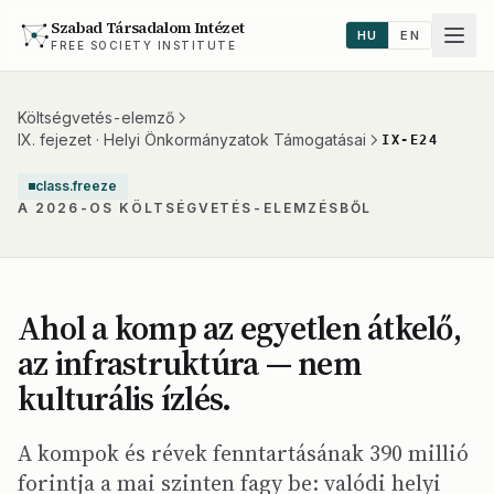
Szabad Társadalom Intézet
HU
EN
FREE SOCIETY INSTITUTE
Költségvetés-elemző
IX. fejezet · Helyi Önkormányzatok Támogatásai
IX-E24
class.freeze
A 2026-OS KÖLTSÉGVETÉS-ELEMZÉSBŐL
Ahol a komp az egyetlen átkelő,
az infrastruktúra — nem
kulturális ízlés.
A kompok és révek fenntartásának 390 millió
forintja a mai szinten fagy be: valódi helyi