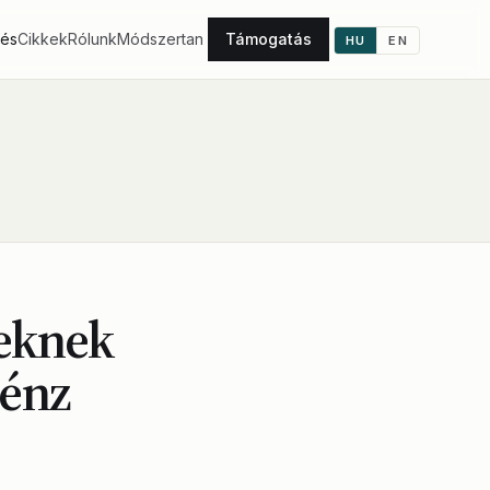
tés
Cikkek
Rólunk
Módszertan
Támogatás
HU
EN
seknek
pénz