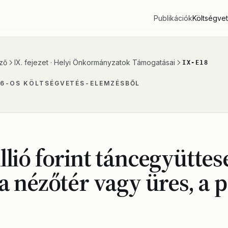
Publikációk
Költségve
ző
IX. fejezet · Helyi Önkormányzatok Támogatásai
IX-E18
26-OS KÖLTSÉGVETÉS-ELEMZÉSBŐL
llió forint táncegyütte
 a nézőtér vagy üres, a 