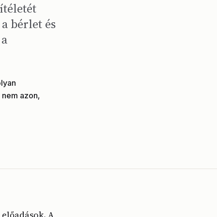
téletét
 a bérlet és
 a
olyan
, nem azon,
t előadások. A