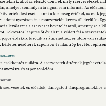
zeteknek, ahol az elosztó dönti el, mely szervezeteket, mil
pján, amelyet semmilyen ársignál sem informál. Az előadóm
ktív-értékelési eset — amit a közönség értékel, az csak je
róp adományozáson és szponzoráción keresztül derül ki. Egy
ás leválasztja a szervezet bevételét attól, amennyire a k
tot. Fokozatos leépítés öt év alatt; a védett fél a szervezete
 jogos érdekük fűződik az átmenethez, és időre van szüks
 bérletes nézőteret, szponzori és filantróp bevételt építse
HANIZMUS
es csökkentés nullára. A szervezetek áttérnek jegybevételre
mányozásra és szponzorációra.
PORTOK
i szervezetek és előadók; támogatott táncprogramokhoz s