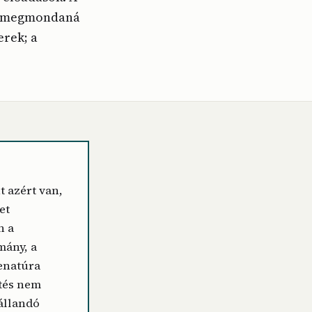
ly megmondaná
erek; a
t azért van,
et
n a
mány, a
enatúra
etés nem
állandó