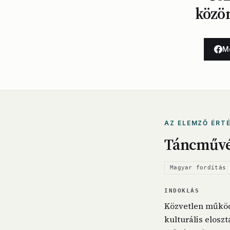
közön
M
AZ ELEMZŐ ÉRT
Táncművés
Magyar fordítás 
INDOKLÁS
Közvetlen működ
kulturális elosz