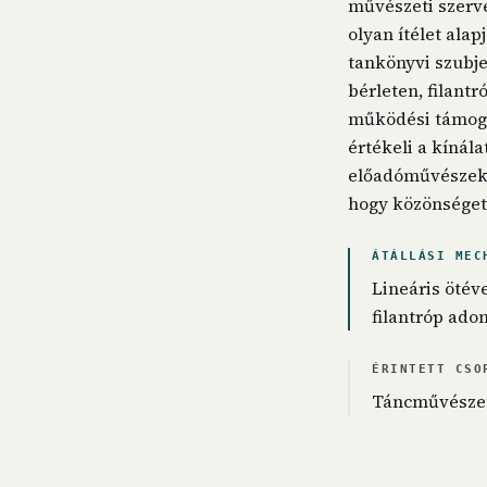
művészeti szerve
olyan ítélet ala
tankönyvi szubje
bérleten, filant
működési támogat
értékeli a kínála
előadóművészek:
hogy közönséget,
ÁTÁLLÁSI MEC
Lineáris ötév
filantróp ado
ÉRINTETT CSO
Táncművészet