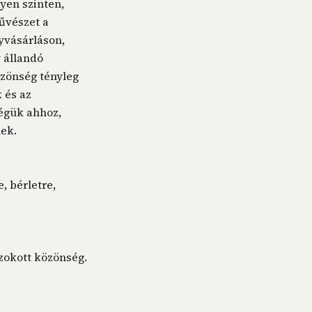
yen szinten,
űvészet a
gyvásárláson,
 állandó
özönség tényleg
k és az
égük ahhoz,
nek.
, bérletre,
zokott közönség.