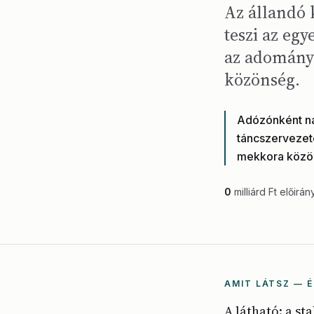
Az állandó 
teszi az egy
az adomány 
közönség.
Adózónként na
táncszervezet
mekkora közö
0
milliárd Ft előirán
AMIT LÁTSZ — É
A látható: a st