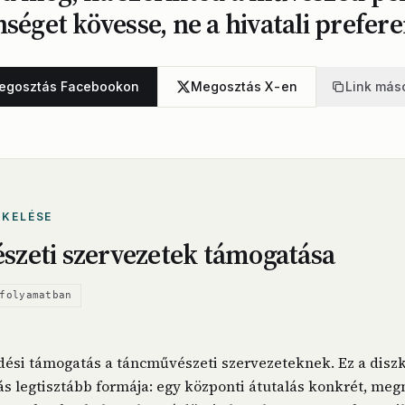
séget kövesse, ne a hivatali prefere
egosztás Facebookon
Megosztás X-en
Link más
ÉKELÉSE
zeti szervezetek támogatása
folyamatban
ési támogatás a táncművészeti szervezeteknek. Ez a diszk
tás legtisztább formája: egy központi átutalás konkrét, me