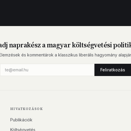
dj naprakész a magyar költségvetési politi
Elemzések és kommentárok a klasszikus liberális hagyomány alapjá
Feliratkozás
HIVATKOZÁSOK
Publikációk
Költségvetés