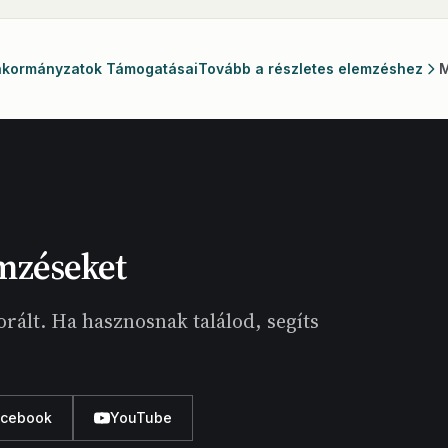
Önkormányzatok Támogatásai
Tovább a részletes elemzéshez
M
mzéseket
rált. Ha hasznosnak találod, segíts
acebook
YouTube