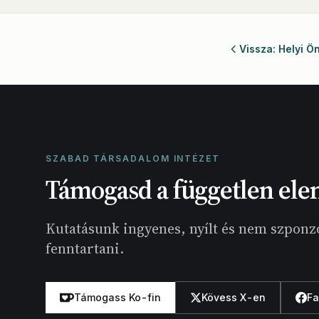
Vissza: Helyi 
SZABAD TÁRSADALOM INTÉZET
Támogasd a független ele
Kutatásunk ingyenes, nyílt és nem szponzo
fenntartani.
Támogass Ko-fin
Kövess X-en
F