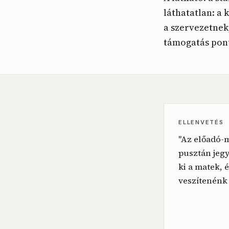
láthatatlan: a
a szervezetnek
támogatás pont 
ELLENVETÉS
"Az előadó-
pusztán jeg
ki a matek, 
veszítenénk 