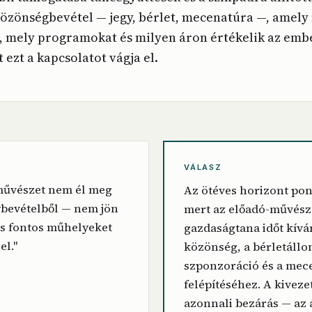
 közönségbevétel — jegy, bérlet, mecenatúra —, ame
, mely programokat és milyen áron értékelik az emb
ezt a kapcsolatot vágja el.
VÁLASZ
művészet nem él meg
Az ötéves horizont pon
ybevételből — nem jön
mert az előadó-művész
és fontos műhelyeket
gazdaságtana időt kívá
el."
közönség, a bérletállo
szponzoráció és a mec
felépítéséhez. A kivez
azonnali bezárás — az 