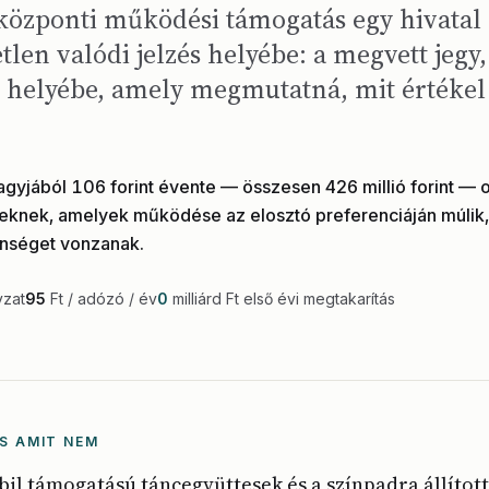
központi működési támogatás egy hivatal í
etlen valódi jelzés helyébe: a megvett jegy,
helyébe, amely megmutatná, mit értékel
gyjából 106 forint évente — összesen 426 millió forint — 
eknek, amelyek működése az elosztó preferenciáján múlik
nséget vonzanak.
yzat
95
Ft / adózó / év
0
milliárd Ft első évi megtakarítás
S AMIT NEM
abil támogatású táncegyüttesek és a színpadra állítot