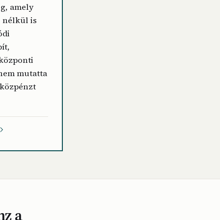
eg, amely
 nélkül is
ódi
ít,
 központi
 nem mutatta
 közpénzt
nz a