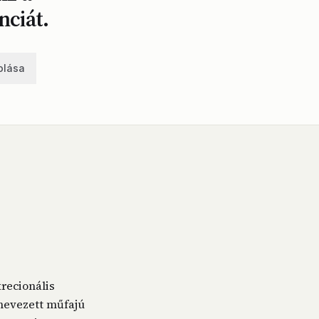
nciát.
olása
recionális
gnevezett műfajú