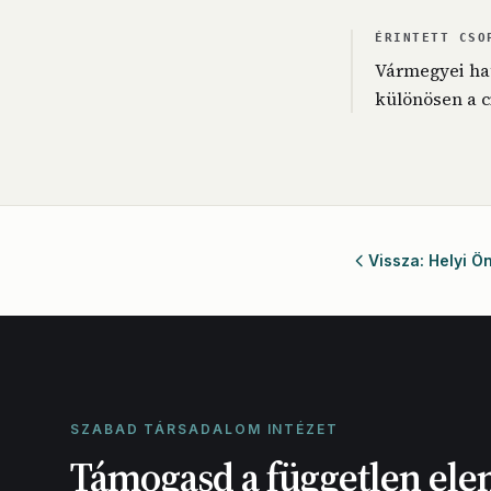
ÉRINTETT CSO
Vármegyei hat
különösen a c
Vissza: Helyi 
SZABAD TÁRSADALOM INTÉZET
Támogasd a független ele