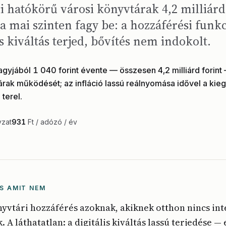
 hatókörű városi könyvtárak 4,2 milliárd
a mai szinten fagy be: a hozzáférési funkc
is kiváltás terjed, bővítés nem indokolt.
yjából 1 040 forint évente — összesen 4,2 milliárd forint 
tárak működését; az infláció lassú reálnyomása idővel a kieg
terel.
yzat
931
Ft / adózó / év
S AMIT NEM
önyvtári hozzáférés azoknak, akiknek otthon nincs in
 A láthatatlan: a digitális kiváltás lassú terjedése —