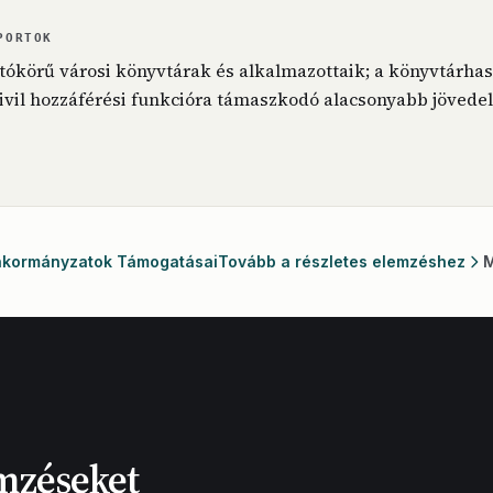
PORTOK
ókörű városi könyvtárak és alkalmazottaik; a könyvtárhas
ivil hozzáférési funkcióra támaszkodó alacsonyabb jövede
Önkormányzatok Támogatásai
Tovább a részletes elemzéshez
M
mzéseket