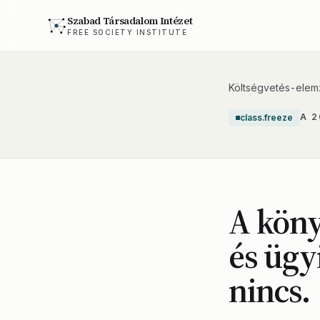
Szabad Társadalom Intézet
FREE SOCIETY INSTITUTE
Költségvetés-elem
A 
class.freeze
A köny
és ügy
nincs.