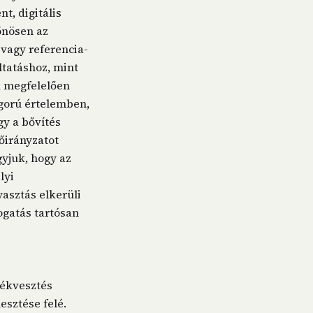
, digitális
önösen az
vagy referencia-
ltatáshoz, mint
ek megfelelően
gorú értelemben,
gy a bővítés
őirányzatot
gyjuk, hogy az
lyi
yasztás elkerüli
ogatás tartósan
tékvesztés
esztése felé.