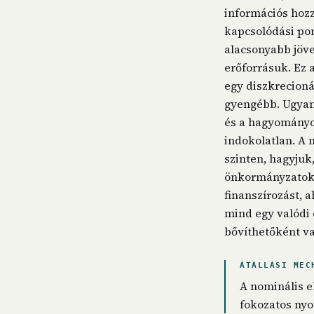
információs hozz
kapcsolódási pon
alacsonyabb jöve
erőforrásuk. Ez a
egy diszkrecioná
gyengébb. Ugyan
és a hagyományos
indokolatlan. A 
szinten, hagyjuk
önkormányzatok é
finanszírozást, a
mind egy valódi 
bővíthetőként va
ÁTÁLLÁSI MEC
A nominális e
fokozatos nyo