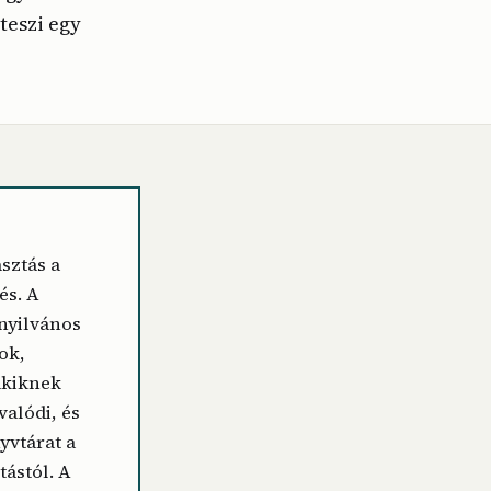
teszi egy
sztás a
és. A
nyilvános
ok,
akiknek
valódi, és
yvtárat a
tástól. A