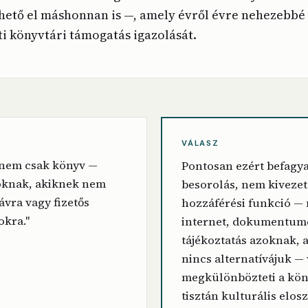
rhető el máshonnan is —, amely évről évre nehezebbé 
i könyvtári támogatás igazolását.
VÁLASZ
 nem csak könyv —
Pontosan ezért befagya
oknak, akiknek nem
besorolás, nem kivezet
sávra vagy fizetős
hozzáférési funkció — 
okra."
internet, dokumentum
tájékoztatás azoknak, 
nincs alternatívájuk — 
megkülönbözteti a kön
tisztán kulturális elosz