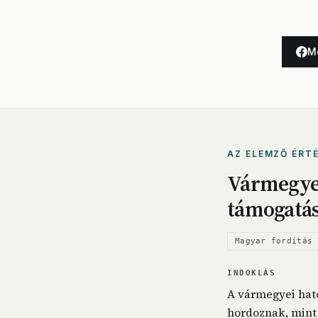
M
AZ ELEMZŐ ÉRT
Vármegyei
támogatá
Magyar fordítás 
INDOKLÁS
A vármegyei ható
hordoznak, mint 