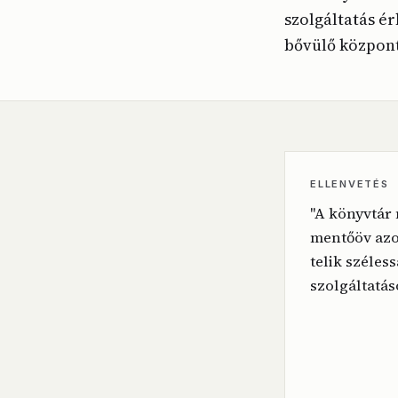
szolgáltatás é
bővülő központ
ELLENVETÉS
"A könyvtár
mentőöv az
telik széles
szolgáltatás