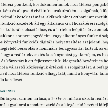
áférési pontként, közdokumentumok hozzáférési pontjaként
tként és alapvető civil infrastruktúraként szolgálnak, kül
delmű lakosok számára, akiknek nincs otthoni internetük 
 funkció közelebb áll egy általános civil hozzáférési szolgá
lis kulturális elosztáshoz, és a hirtelen leépítés érve enn
akkor a sor nem jogvédelmi vagy alkotmányos funkció szi
 könyvtári funkciók digitális helyettesítése azt jelenti, ho
megfelelő besorolás a nominális befagyasztás: tartsuk az el
, hogy a reálértékvesztés lassú nyomást gyakoroljon, és ha
s könyvtárak ott fejlesszenek ki kiegészítő bevételt és he
hol a választói közösségük értékeli a szolgáltatást. A befag
civil hozzáférési funkció elhagyását, mind a könyvtári tám
ló kezelését.
HANIZMUS
lőirányzat szinten tartása; a 2–3%-os infláció okozta reálér
mást gyakorol a modernizáció és a kiegészítő bevétel kifejl