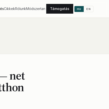
tés
Cikkek
Rólunk
Módszertan
Támogatás
HU
EN
— net
tthon