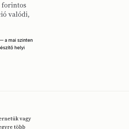
 forintos
ió valódi,
— a mai szinten
észítő helyi
ternetük vagy
 egyre több