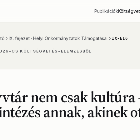
Publikációk
Költségve
ző
IX. fejezet · Helyi Önkormányzatok Támogatásai
IX-E16
2026-OS KÖLTSÉGVETÉS-ELEMZÉSBŐL
vtár nem csak kultúra 
intézés annak, akinek o