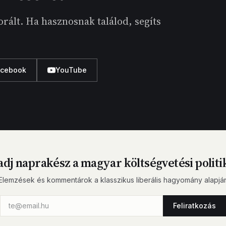
rált. Ha hasznosnak találod, segíts
acebook
YouTube
dj naprakész a magyar költségvetési politi
Elemzések és kommentárok a klasszikus liberális hagyomány alapjá
Feliratkozás