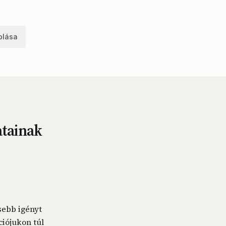
olása
atainak
sebb igényt
iójukon túl