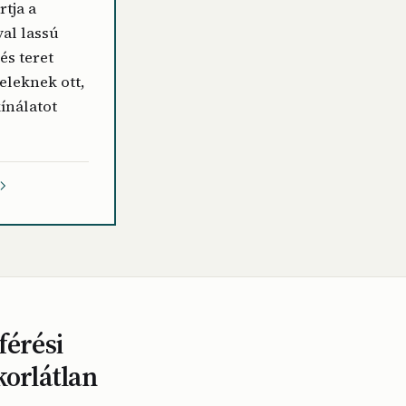
rtja a
val lassú
és teret
eleknek ott,
kínálatot
férési
korlátlan