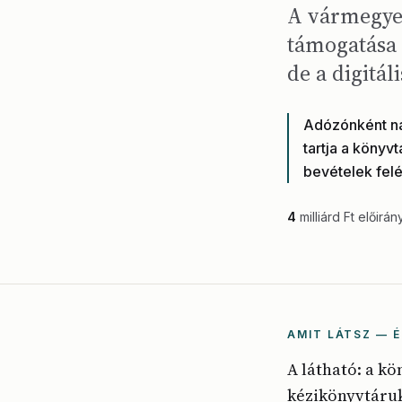
A vármegyei
támogatása 
de a digitál
Adózónként nag
tartja a könyv
bevételek felé 
4
milliárd Ft előirán
AMIT LÁTSZ — É
A látható: a k
kézikönyvtáruk.