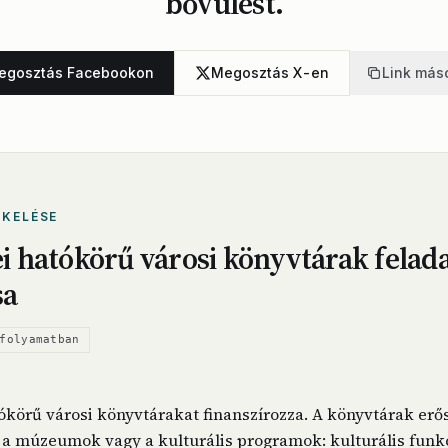
bővülést.
egosztás Facebookon
Megosztás X-en
Link más
ÉKELÉSE
 hatókörű városi könyvtárak felad
sa
folyamatban
körű városi könyvtárakat finanszírozza. A könyvtárak erő
a múzeumok vagy a kulturális programok: kulturális funkc