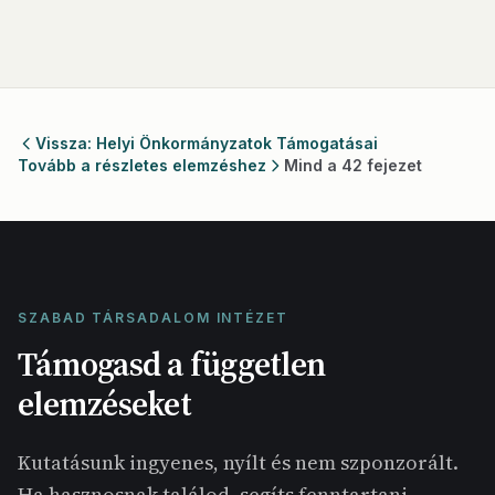
Vissza: Helyi Önkormányzatok Támogatásai
Tovább a részletes elemzéshez
Mind a 42 fejezet
SZABAD TÁRSADALOM INTÉZET
Támogasd a független
elemzéseket
Kutatásunk ingyenes, nyílt és nem szponzorált.
Ha hasznosnak találod, segíts fenntartani.