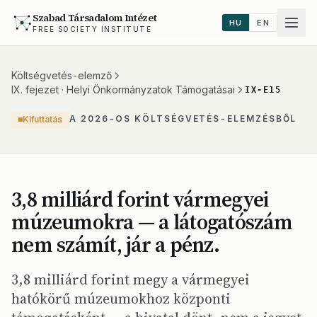
Szabad Társadalom Intézet
HU
EN
FREE SOCIETY INSTITUTE
Költségvetés-elemző
IX. fejezet · Helyi Önkormányzatok Támogatásai
IX-E15
A 2026-OS KÖLTSÉGVETÉS-ELEMZÉSBŐL
Kifuttatás
3,8 milliárd forint vármegyei
múzeumokra — a látogatószám
nem számít, jár a pénz.
3,8 milliárd forint megy a vármegyei
hatókörű múzeumokhoz központi