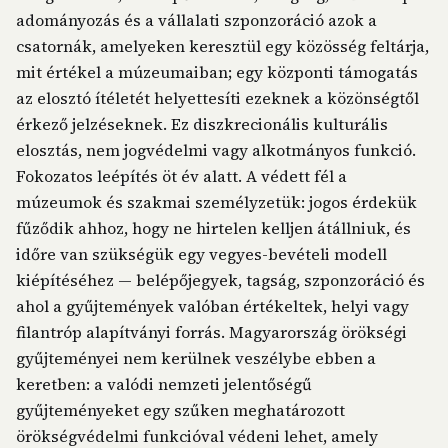
adományozás és a vállalati szponzoráció azok a
csatornák, amelyeken keresztül egy közösség feltárja,
mit értékel a múzeumaiban; egy központi támogatás
az elosztó ítéletét helyettesíti ezeknek a közönségtől
érkező jelzéseknek. Ez diszkrecionális kulturális
elosztás, nem jogvédelmi vagy alkotmányos funkció.
Fokozatos leépítés öt év alatt. A védett fél a
múzeumok és szakmai személyzetük: jogos érdekük
fűződik ahhoz, hogy ne hirtelen kelljen átállniuk, és
időre van szükségük egy vegyes-bevételi modell
kiépítéséhez — belépőjegyek, tagság, szponzoráció és
ahol a gyűjtemények valóban értékeltek, helyi vagy
filantróp alapítványi forrás. Magyarország örökségi
gyűjteményei nem kerülnek veszélybe ebben a
keretben: a valódi nemzeti jelentőségű
gyűjteményeket egy szűken meghatározott
örökségvédelmi funkcióval védeni lehet, amely