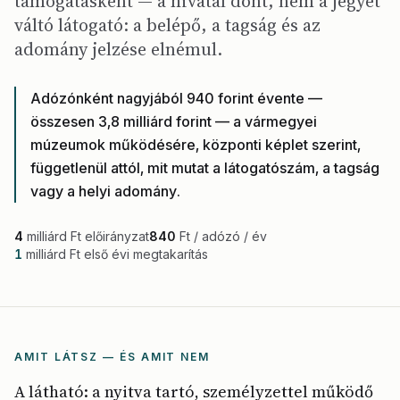
támogatásként — a hivatal dönt, nem a jegyet
váltó látogató: a belépő, a tagság és az
adomány jelzése elnémul.
Adózónként nagyjából 940 forint évente —
összesen 3,8 milliárd forint — a vármegyei
múzeumok működésére, központi képlet szerint,
függetlenül attól, mit mutat a látogatószám, a tagság
vagy a helyi adomány.
4
milliárd Ft előirányzat
840
Ft / adózó / év
1
milliárd Ft első évi megtakarítás
AMIT LÁTSZ — ÉS AMIT NEM
A látható: a nyitva tartó, személyzettel működő