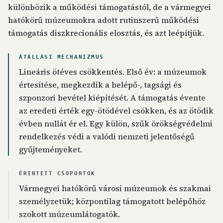
különbözik a működési támogatástól, de a vármegyei
hatókörű múzeumokra adott rutinszerű működési
támogatás diszkrecionális elosztás, és azt leépítjük.
ÁTÁLLÁSI MECHANIZMUS
Lineáris ötéves csökkentés. Első év: a múzeumok
értesítése, megkezdik a belépő-, tagsági és
szponzori bevétel kiépítését. A támogatás évente
az eredeti érték egy-ötödével csökken, és az ötödik
évben nullát ér el. Egy külön, szűk örökségvédelmi
rendelkezés védi a valódi nemzeti jelentőségű
gyűjteményeket.
ÉRINTETT CSOPORTOK
Vármegyei hatókörű városi múzeumok és szakmai
személyzetük; központilag támogatott belépőhöz
szokott múzeumlátogatók.