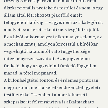
Országos Bírósági Hivatal elnöke fölött. Nem
diszkrecionális protekciós testület és nem is egy
állam által létrehozott piac fölé emelt
felügyeleti hatóság — vagyis nem az a kategória,
amelyet ez a keret szkeptikus vizsgálatra jelöl.
Ez a bírói önkormányzat alkotmányos eleme, az
a mechanizmus, amelyen keresztül a bírói kar
végrehajtó hatalomtól való függetlensége
intézményesen szavatolt. Az is jogvédelmi
funkció, hogy a jogvédelmi funkció független
marad. A tétel megmarad.
A különbségtétel fontos, és érdemes pontosan
megrajzolni, mert a keretrendszer „felügyeleti
testületekkel” szembeni alapértelmezett
szkepszise itt félreirányítva is alkalmazható