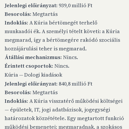
Jelenlegi előirányzat:
939,0 millió Ft
Besorolás:
Megtartás
Indoklás:
A Kúria bértömegét terhelő
munkaadói ék. A személyi tételt követi: a Kúria
megmarad, így a bértömegére rakódó szociális
hozzájárulási teher is megmarad.
Átállási mechanizmus:
Nincs.
Érintett csoportok:
Nincs.
Kúria — Dologi kiadások
Jelenlegi előirányzat:
840,8 millió Ft
Besorolás:
Megtartás
Indoklás:
A Kúria visszatérő működési költségei
— épületek, IT, jogi adatbázisok, jogegységi
határozatok közzététele. Egy megtartott funkció
működési bemenetei; megmaradnak, a szokásos