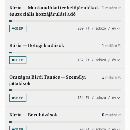
Kúria — Munkaadókat terhelő járulékok
1
milliárd Ft
és szociális hozzájárulási adó
KEEP
209 Ft / adózó / év
Kúria — Dologi kiadások
1
milliárd Ft
KEEP
187 Ft / adózó / év
Országos Bírói Tanács — Személyi
1
milliárd Ft
juttatások
KEEP
154 Ft / adózó / év
Kúria — Beruházások
0
milliárd Ft
KEEP
98 Ft / adózó / év