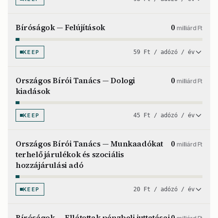
Bíróságok — Felújítások
0
milliárd Ft
KEEP
59 Ft / adózó / év
Országos Bírói Tanács — Dologi
0
milliárd Ft
kiadások
KEEP
45 Ft / adózó / év
Országos Bírói Tanács — Munkaadókat
0
milliárd Ft
terhelő járulékok és szociális
hozzájárulási adó
KEEP
20 Ft / adózó / év
Bíróságok — Ellátottak pénzbeli juttatásai
0