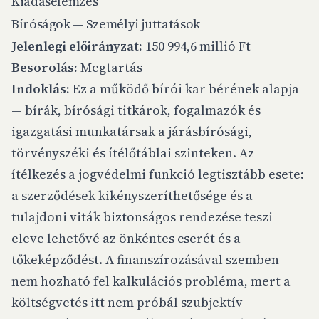
Kiadáselemzés
Bíróságok — Személyi juttatások
Jelenlegi előirányzat:
150 994,6 millió Ft
Besorolás:
Megtartás
Indoklás:
Ez a működő bírói kar bérének alapja
— bírák, bírósági titkárok, fogalmazók és
igazgatási munkatársak a járásbírósági,
törvényszéki és ítélőtáblai szinteken. Az
ítélkezés a jogvédelmi funkció legtisztább esete:
a szerződések kikényszeríthetősége és a
tulajdoni viták biztonságos rendezése teszi
eleve lehetővé az önkéntes cserét és a
tőkeképződést. A finanszírozásával szemben
nem hozható fel kalkulációs probléma, mert a
költségvetés itt nem próbál szubjektív