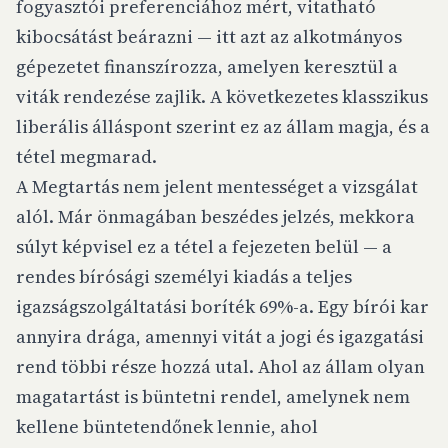
fogyasztói preferenciához mért, vitatható
kibocsátást beárazni — itt azt az alkotmányos
gépezetet finanszírozza, amelyen keresztül a
viták rendezése zajlik. A következetes klasszikus
liberális álláspont szerint ez az állam magja, és a
tétel megmarad.
A Megtartás nem jelent mentességet a vizsgálat
alól. Már önmagában beszédes jelzés, mekkora
súlyt képvisel ez a tétel a fejezeten belül — a
rendes bírósági személyi kiadás a teljes
igazságszolgáltatási boríték 69%-a. Egy bírói kar
annyira drága, amennyi vitát a jogi és igazgatási
rend többi része hozzá utal. Ahol az állam olyan
magatartást is büntetni rendel, amelynek nem
kellene büntetendőnek lennie, ahol