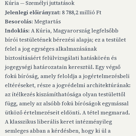
Kúria — Személyi juttatások
Jelenlegi előirányzat:
8 788,2 millió Ft
Besorolás:
Megtartás
Indoklás:
A Kúria, Magyarország legfelsőbb
bírói testületének bérezési alapja; ez a testület
felel a jog egységes alkalmazásának
biztosításáért felülvizsgálati hatáskörén és
jogegységi határozatain keresztül. Egy végső
fokú bíróság, amely feloldja a jogértelmezésbeli
eltéréseket, része a jogvédelmi architektúrának:
az ítélkezés kiszámíthatósága olyan testülettől
függ, amely az alsóbb fokú bíróságok egymással
ütköző értelmezéseit eldönti. A tétel megmarad.
A klasszikus liberális keret intézményileg
semleges abban a kérdésben, hogy ki ül a