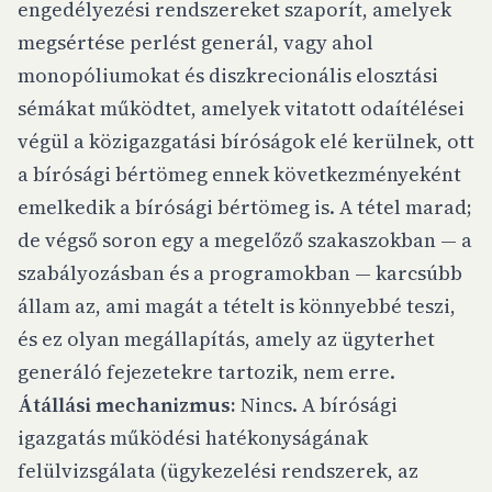
engedélyezési rendszereket szaporít, amelyek
megsértése perlést generál, vagy ahol
monopóliumokat és diszkrecionális elosztási
sémákat működtet, amelyek vitatott odaítélései
végül a közigazgatási bíróságok elé kerülnek, ott
a bírósági bértömeg ennek következményeként
emelkedik a bírósági bértömeg is. A tétel marad;
de végső soron egy a megelőző szakaszokban — a
szabályozásban és a programokban — karcsúbb
állam az, ami magát a tételt is könnyebbé teszi,
és ez olyan megállapítás, amely az ügyterhet
generáló fejezetekre tartozik, nem erre.
Átállási mechanizmus:
Nincs. A bírósági
igazgatás működési hatékonyságának
felülvizsgálata (ügykezelési rendszerek, az