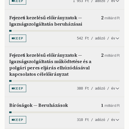
KEEP
1 953 Ft / adózó / év
Fejezeti kezelésű előirányzatok —
2
milliárd Ft
Igazságszolgáltatás beruházásai
KEEP
542 Ft / adózó / év
Fejezeti kezelésű előirányzatok —
2
milliárd Ft
Igazságszolgáltatás működtetése és a
polgári peres eljárás elhúzódásával
kapcsolatos célelőirányzat
KEEP
380 Ft / adózó / év
Bíróságok — Beruházások
1
milliárd Ft
KEEP
310 Ft / adózó / év