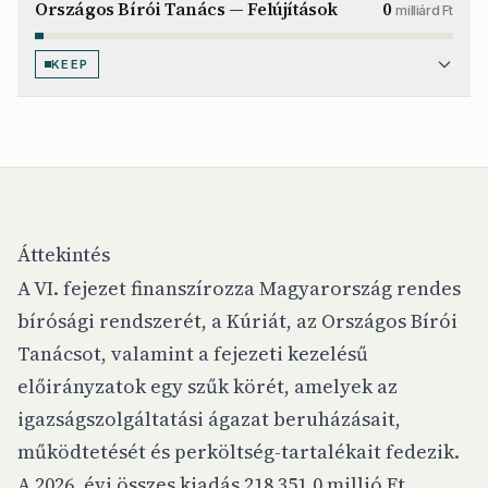
Országos Bírói Tanács — Felújítások
0
milliárd Ft
KEEP
Áttekintés
A VI. fejezet finanszírozza Magyarország rendes
bírósági rendszerét, a Kúriát, az Országos Bírói
Tanácsot, valamint a fejezeti kezelésű
előirányzatok egy szűk körét, amelyek az
igazságszolgáltatási ágazat beruházásait,
működtetését és perköltség-tartalékait fedezik.
A 2026. évi összes kiadás 218 351,0 millió Ft,