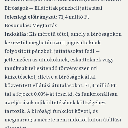
Bíróságok — Ellátottak pénzbeli juttatásai
Jelenlegi előirányzat:
71,4 millió Ft
Besorolás:
Megtartás
Indoklás:
Kis méretű tétel, amely a bíróságokon
keresztül meghatározott jogosultaknak
folyósított pénzbeli juttatásokat fedi —
jellemzően az ülnököknek, esküdteknek vagy
tanúknak teljesítendő törvény szerinti
kifizetéseket, illetve a bíróságok által
közvetített ellátási átutalásokat. 71,4 millió Ft-
tal a fejezet 0,03%-át teszi ki, és funkcionálisan
az eljárások működtetésének költségéhez
tartozik. A bírósági funkciót követi, és
megmarad; a mérete nem indokol külön átállási