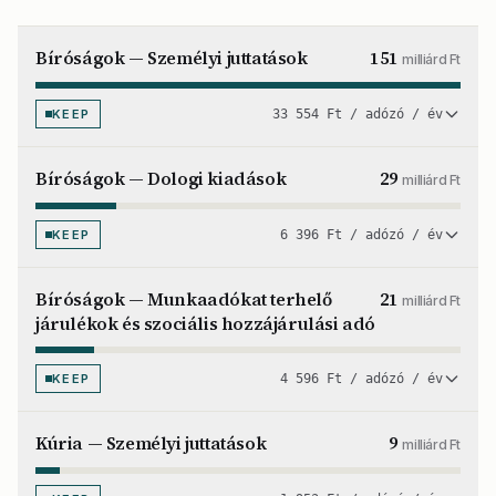
Bíróságok — Személyi juttatások
151
milliárd Ft
KEEP
33 554 Ft / adózó / év
Bíróságok — Dologi kiadások
29
milliárd Ft
KEEP
6 396 Ft / adózó / év
Bíróságok — Munkaadókat terhelő
21
milliárd Ft
járulékok és szociális hozzájárulási adó
KEEP
4 596 Ft / adózó / év
Kúria — Személyi juttatások
9
milliárd Ft