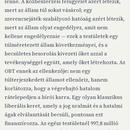
lenne. A közbeszerzési felügyelet azért létezik,
mert az állam túl sokat vásárol; egy
szerencsejáték-szabályozó hatóság azért létezik,
mert az állam olyat engedélyez, amit nem
kellene engedélyeznie — ezek a testületek egy
túlméretezett állam következményei, és a
becsületes besorolás kivezeti őket azzal a
tevékenységgel együtt, amely őket létrehozta. Az
OBT ennek az ellenkezője: nem egy
túlterjeszkedett államot ellenőriz, hanem
korlátozza, hogy a végrehajtó hatalom
rátelepedjen a bírói karra. Egy olyan klasszikus
liberális keret, amely a jog uralmát és a hatalmi
ágak elválasztását becsüli, pontosan ezt
finanszírozza. Az egész testületnél 997,8 millió