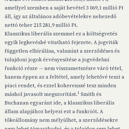
amellyel szemben a saját bevétel 3 069,1 millió Ft
áll, így az általános adóbevételekre nehezedő
nettó teher 215 281,9 millió Ft.
Klasszikus liberális szemmel ez a költségvetés
egyik legkevésbé vitatható fejezete. A jogviták
független elbírálása, valamint a szerződéses és
tulajdoni jogok érvényesítése a jogvédelmi
funkció része — nem visszametszésre váró tétel,
hanem éppen az a feltétel, amely lehetővé teszi a
piaci rendet, és ezzel koherenssé tesz minden
1
máshol javasolt megszorítást.
Smith és
Buchanan egyaránt ide, a klasszikus liberális
állam alapjához helyezi ezt a funkciót. A
tőkeállomány nem mélyülhet, a szerződésekre
nem lehet támaszkodni, és a tulajdon sem lehet