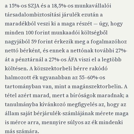
a 15%-os SZJA és a 18,5%-os munkavállalói
társadalombiztosítási járulék ezután a
maradékból veszi ki a maga részét — úgy, hogy
minden 100 forint munkaadói költségből
nagyjából 59 forint érkezik meg a fogalmazóhoz
nettó bérként, és ennek a nettónak további 27%-
át a pénztárnál a 27%-os ÁFA viszi el a legtöbb
költésen. A közszektorbeli bérre rakódó
halmozott ék ugyanabban az 55–60%-os
tartományban van, mint a magánszektorbelin. A
tétel azért marad, mert a bíróságok maradnak; a
tanulmányba kívánkozó megfigyelés az, hogy az
állam saját bérjárulék-számlájának mérete maga
is mérce arra, mennyire súlyos az ék mindenki
más számára.