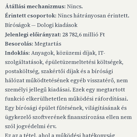
Átállási mechanizmus:
Nincs.
Érintett csoportok:
Nincs hátrányosan érintett.
Bíróságok — Dologi kiadások
Jelenlegi előirányzat:
28 782,6 millió Ft
Besorolás:
Megtartás
Indoklás:
Anyagok, közüzemi díjak, IT-
szolgáltatások, épületüzemeltetési költségek,
postaköltség, szakértői díjak és a bírósági
hálózat működtetésének egyéb visszatérő, nem
személyi jellegű kiadásai. Ezek egy megtartott
funkció elkerülhetetlen működési ráfordításai.
Egy bírósági épület fűtésének, világításának és
ügykezelő szoftverének finanszírozása ellen nem
szól jogvédelmi érv.
Ez az a tétel, ahol a működési hatékonyság