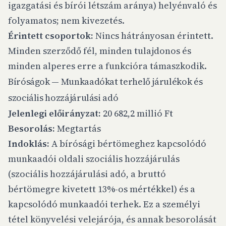
igazgatási és bírói létszám aránya) helyénvaló és
folyamatos; nem kivezetés.
Érintett csoportok:
Nincs hátrányosan érintett.
Minden szerződő fél, minden tulajdonos és
minden alperes erre a funkcióra támaszkodik.
Bíróságok — Munkaadókat terhelő járulékok és
szociális hozzájárulási adó
Jelenlegi előirányzat:
20 682,2 millió Ft
Besorolás:
Megtartás
Indoklás:
A bírósági bértömeghez kapcsolódó
munkaadói oldali szociális hozzájárulás
(szociális hozzájárulási adó, a bruttó
bértömegre kivetett 13%-os mértékkel) és a
kapcsolódó munkaadói terhek. Ez a személyi
tétel könyvelési velejárója, és annak besorolását