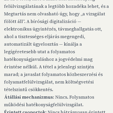
felülvizsgálatának a legtöbb hozadéka lehet, és a
Megtartás nem olvasható úgy, hogy „a vizsgálat
fölött áll”. A bírósági digitalizáció —
elektronikus ügyintézés, távmeghallgatás ott,
ahol a tisztességes eljárás megengedi,
automatizált ügyelosztás — kínálja a
legígéretesebb utat a folyamatos
hatékonyságjavuláshoz a jogvédelmi mag
érintése nélkül. A tétel a jelenlegi szintjén
marad; a javaslat folyamatos közbeszerzési és
folyamatfelülvizsgálat, nem költségvetési
tételszintű csökkentés.
Átállási mechanizmus:
Nincs. Folyamatos
működési hatékonyságfelülvizsgálat.
Érintett csoportok:
Nincs hátrányosan érintett.