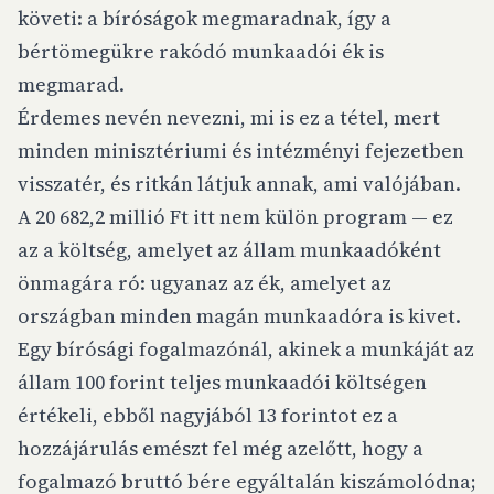
követi: a bíróságok megmaradnak, így a
bértömegükre rakódó munkaadói ék is
megmarad.
Érdemes nevén nevezni, mi is ez a tétel, mert
minden minisztériumi és intézményi fejezetben
visszatér, és ritkán látjuk annak, ami valójában.
A 20 682,2 millió Ft itt nem külön program — ez
az a költség, amelyet az állam munkaadóként
önmagára ró: ugyanaz az ék, amelyet az
országban minden magán munkaadóra is kivet.
Egy bírósági fogalmazónál, akinek a munkáját az
állam 100 forint teljes munkaadói költségen
értékeli, ebből nagyjából 13 forintot ez a
hozzájárulás emészt fel még azelőtt, hogy a
fogalmazó bruttó bére egyáltalán kiszámolódna;