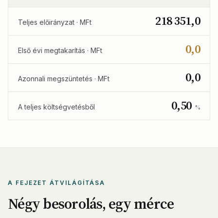
218 351,0
Teljes előirányzat · MFt
0,0
Első évi megtakarítás · MFt
0,0
Azonnali megszüntetés · MFt
0,50
A teljes költségvetésből
%
A FEJEZET ÁTVILÁGÍTÁSA
Négy besorolás, egy mérce