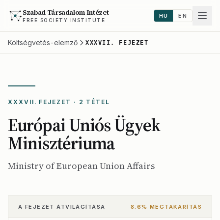
Szabad Társadalom Intézet
HU
EN
FREE SOCIETY INSTITUTE
Költségvetés-elemző
XXXVII. FEJEZET
XXXVII. FEJEZET · 2 TÉTEL
Európai Uniós Ügyek
Minisztériuma
Ministry of European Union Affairs
A FEJEZET ÁTVILÁGÍTÁSA
8.6% MEGTAKARÍTÁS