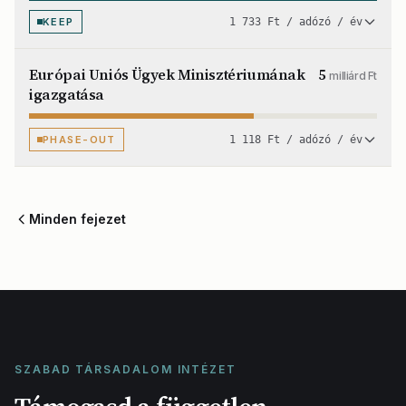
KEEP
1 733 Ft / adózó / év
Európai Uniós Ügyek Minisztériumának
5
milliárd Ft
igazgatása
PHASE-OUT
1 118 Ft / adózó / év
Minden fejezet
SZABAD TÁRSADALOM INTÉZET