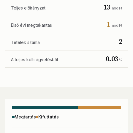
13
Teljes előirányzat
mrd Ft
1
Első évi megtakarítás
mrd Ft
2
Tételek száma
0.03
A teljes költségvetésből
%
Megtartás
Kifuttatás