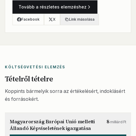
Tovább a részletes elemzéshez
Facebook
X
Link másolása
KÖLTSÉGVETÉSI ELEMZÉS
Tételről tételre
Koppints bármelyik sorra az értékelésért, indoklásért
és forrásokért.
Magyarország Európai Unió melletti
8
milliárd Ft
Állandó Képviseletének igazgatása