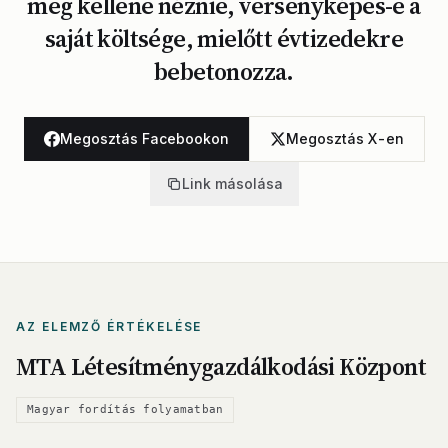
meg kellene néznie, versenyképes-e a
saját költsége, mielőtt évtizedekre
bebetonozza.
Megosztás Facebookon
Megosztás X-en
Link másolása
AZ ELEMZŐ ÉRTÉKELÉSE
MTA Létesítménygazdálkodási Központ
Magyar fordítás folyamatban