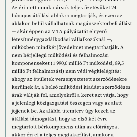
Az érintett munkatársak teljes fizetésüket 24
hónapos átállási ablakra megtartják, és ezen az
ablakon belül vállalhatnak magánszektorbeli állást
— akár éppen az MTA pályázatát elnyerő
létesítménygazdálkodási vállalkozóknál —,
miközben mindkét jövedelmet megtarthatják. A
nem bérjellegű működési és felhalmozási
komponenseket (1 990,6 millió Ft működési, 89,5
millió Ft felhalmozási) nem védi végkielégítés:
ahogy az épületek versenyeztetett szerződésekre
kerülnek át, a belső működési kiadást szerződéses
árak váltják fel, amelyekről a keret azt várja, hogy
a jelenlegi közigazgatási összegen vagy az alatt
jöjjenek be. Az alábbi ütemterv úgy kezeli az
átállási támogatást, hogy az első két évre
megtartott bérkomponens után az előirányzat
akkor éri el a teljes megtakarítást, amikor a