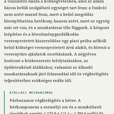
a visszatérő minta a költségvetésben, ahol az állam
házon belüli szolgáltató egységet tart fenn: a funkció
nem azért marad fenn, mert a belső megoldás
bizonyíthatóan hatékony, hanem azért, mert az egység
már ott van, és a munkatársai tőle függnek. A központ
leépítése és a létesítménygazdálkodás
versenyeztetett kiszerződése egy piaci próba nélküli
belső költséget versenyeztetett árrá alakít, és kiteszi a
versenytárs ajánlatok szorításának. A négyéves
horizont a közbeszerzés lefolytatásához, az
épületenkénti átálláshoz, valamint az állandó
munkatársaknak járó felmondási idő és végkielégítés
teljesítéséhez szükséges reális idő.
ÁTÁLLÁSI MECHANIZMUS
Párhuzamos végkielégítés a bérre. A
bérkomponens a személyi sor és a munkáltatói
járulékok együtt: 1 122,9 + 171,1 = 1 294,0 millió Ft.