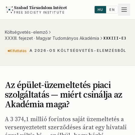
Szabad Társadalom Intézet
HU
EN
FREE SOCIETY INSTITUTE
Költségvetés-elemző
XXXIII. fejezet · Magyar Tudományos Akadémia
XXXIII-E3
A 2026-OS KÖLTSÉGVETÉS-ELEMZÉSBŐL
Kifuttatás
Az épület-üzemeltetés piaci
szolgáltatás — miért csinálja az
Akadémia maga?
A 3 374,1 millió forintos saját üzemeltetés a
versenyeztetett szerződéses árat egy hivatali