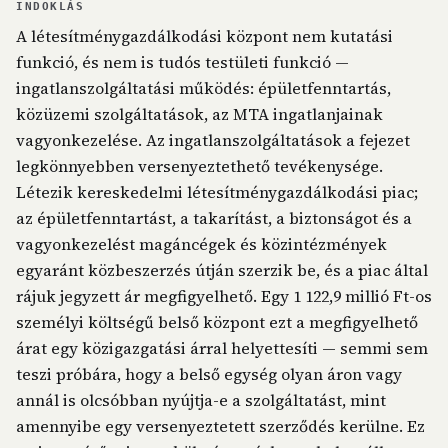
INDOKLÁS
A létesítménygazdálkodási központ nem kutatási
funkció, és nem is tudós testületi funkció —
ingatlanszolgáltatási működés: épületfenntartás,
közüzemi szolgáltatások, az MTA ingatlanjainak
vagyonkezelése. Az ingatlanszolgáltatások a fejezet
legkönnyebben versenyeztethető tevékenysége.
Létezik kereskedelmi létesítménygazdálkodási piac;
az épületfenntartást, a takarítást, a biztonságot és a
vagyonkezelést magáncégek és közintézmények
egyaránt közbeszerzés útján szerzik be, és a piac által
rájuk jegyzett ár megfigyelhető. Egy 1 122,9 millió Ft-os
személyi költségű belső központ ezt a megfigyelhető
árat egy közigazgatási árral helyettesíti — semmi sem
teszi próbára, hogy a belső egység olyan áron vagy
annál is olcsóbban nyújtja-e a szolgáltatást, mint
amennyibe egy versenyeztetett szerződés kerülne. Ez