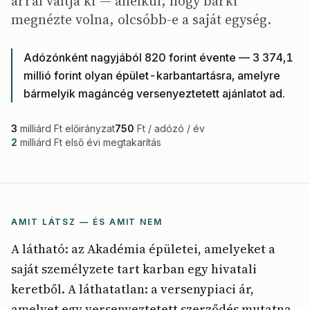
árral váltja ki — anélkül, hogy bárki
megnézte volna, olcsóbb-e a saját egység.
Adózónként nagyjából 820 forint évente — 3 374,1
millió forint olyan épület-karbantartásra, amelyre
bármelyik magáncég versenyeztetett ajánlatot ad.
3
milliárd Ft előirányzat
750
Ft / adózó / év
2
milliárd Ft első évi megtakarítás
AMIT LÁTSZ — ÉS AMIT NEM
A látható: az Akadémia épületei, amelyeket a
saját személyzete tart karban egy hivatali
keretből. A láthatatlan: a versenypiaci ár,
amelyet egy versenyeztetett szerződés mutatna