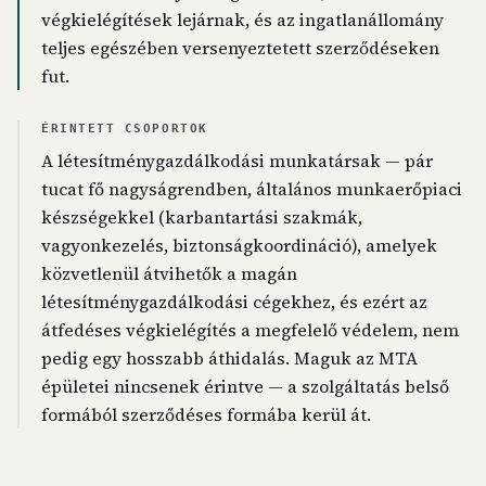
végkielégítések lejárnak, és az ingatlanállomány
teljes egészében versenyeztetett szerződéseken
fut.
ÉRINTETT CSOPORTOK
A létesítménygazdálkodási munkatársak — pár
tucat fő nagyságrendben, általános munkaerőpiaci
készségekkel (karbantartási szakmák,
vagyonkezelés, biztonságkoordináció), amelyek
közvetlenül átvihetők a magán
létesítménygazdálkodási cégekhez, és ezért az
átfedéses végkielégítés a megfelelő védelem, nem
pedig egy hosszabb áthidalás. Maguk az MTA
épületei nincsenek érintve — a szolgáltatás belső
formából szerződéses formába kerül át.